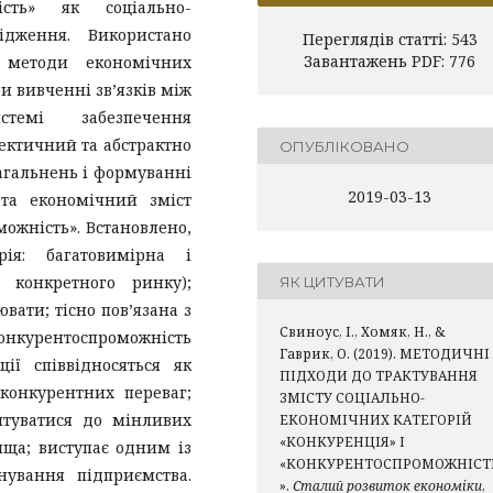
ість» як соціально-
ідження. Використано
Переглядів статті: 543
Завантажень PDF: 776
і методи економічних
и вивченні зв’язків між
мі забезпечення
ектичний та абстрактно
ОПУБЛІКОВАНО
агальнень і формуванні
2019-03-13
ь та економічний зміст
можність». Встановлено,
рія: багатовимірна і
 конкретного ринку);
ЯК ЦИТУВАТИ
вати; тісно пов’язана з
Свиноус, І., Хомяк, Н., &
онкурентоспроможність
Гаврик, О. (2019). МЕТОДИЧНІ
ії співвідносяться як
ПІДХОДИ ДО ТРАКТУВАННЯ
 конкурентних переваг;
ЗМІСТУ СОЦІАЛЬНО-
птуватися до мінливих
ЕКОНОМІЧНИХ КАТЕГОРІЙ
«КОНКУРЕНЦІЯ» І
ища; виступає одним із
«КОНКУРЕНТОСПРОМОЖНІСТ
нування підприємства.
».
Сталий розвиток економіки
,