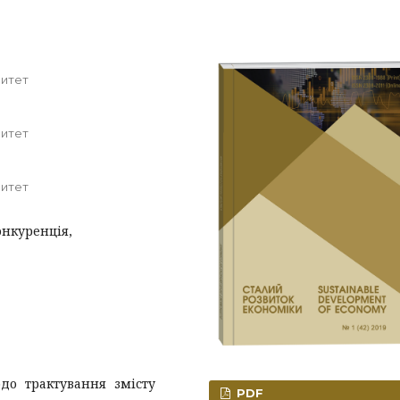
ситет
ситет
ситет
онкуренція,
до трактування змісту
PDF