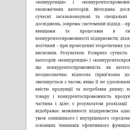
«конкуренція» і «конкурентоспроможн
економічних категорій. Методика досл
сучасні загальнонаукові та спеціальн
досліджень, зокрема: системний підхід – пр
явищами та процесами в систе
конкурентоспроможності підприємств; діал
логічний – при проведенні теоретичних уз
висновків. Результати. Розкрито сутніст
категорій «конкуренція» і «конкурентоспро
що конкурентоспроможність як катего
неоднозначна; відносна (прив’язана до
зменшується з часом, якщо її не удосконалю
якістю продукції та потребами ринку; к
товару і конкурентоспроможність продукц
частина і ціле; є результатом реалізації
відображає можливості підприємства ада
умов зовнішнього і внутрішнього середов
основних чинників ефективного функціо