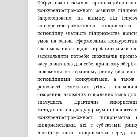
Обґрунтовано складові організаційно-еко
конкурентоспроможного розвитку підприєм
Запропоновано, на відміну від існую
конкурентоспроможністю підприємства
потенційну здатність підприємства прист
умов на основі сформованих конкурентних
свою можливість щодо виробництва якісної 
задовольняти потреби споживачів протяг
часу із вигодою для себе, при цьому збері
положення на аграрному ринку (або його 
потенційними конкурентами, а також
родючості земельних угідь і навколи
створенню належних соціальних умов для
значущість. Практичне використан
методичного підходу у розумінні поняття д
конкурентоспроможності підприємства
підприємствами, які є суб’єктами ринк
досліджуваного підприємства серед під