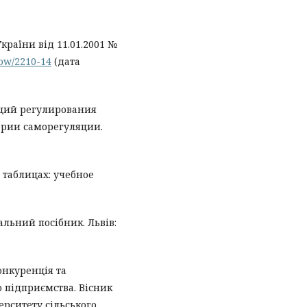
країни від 11.01.2001 №
how/2210-14
(дата
ций регулирования
ории саморегуляции.
, таблицах: учебное
альний посібник. Львів:
онкуренція та
о підприємства. Вісник
ерситету сільського