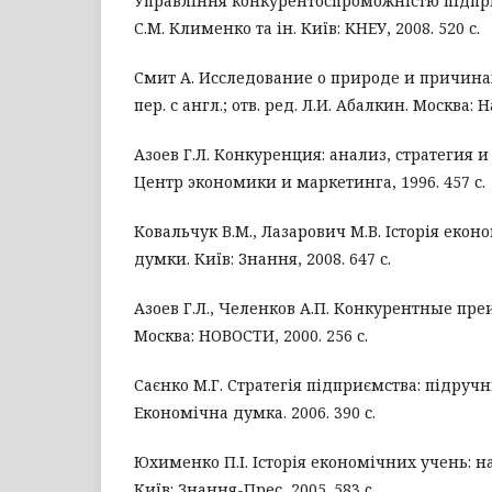
Управління конкурентоспроможністю підприєм
С.М. Клименко та ін. Київ: КНЕУ, 2008. 520 с.
Смит А. Исследование о природе и причинах
пер. с англ.; отв. ред. Л.И. Абалкин. Москва: На
Азоев Г.Л. Конкуренция: анализ, стратегия и
Центр экономики и маркетинга, 1996. 457 с.
Ковальчук В.М., Лазарович М.В. Історія екон
думки. Київ: Знання, 2008. 647 с.
Азоев Г.Л., Челенков А.П. Конкурентные п
Москва: НОВОСТИ, 2000. 256 с.
Саєнко М.Г. Стратегія підприємства: підручн
Економічна думка. 2006. 390 с.
Юхименко П.І. Історія економічних учень: н
Київ: Знання-Прес, 2005. 583 c.