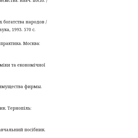
ства: навч. посіб. /
 богатства народов /
ука, 1993. 570 с.
 практика. Москва:
оміки та економічної
реимущества фирмы.
ик. Тернопіль:
авчальний посібник.