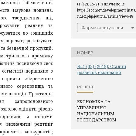
номічного забезпечення
(1 (42), 15-21. вилучено із
ств. Наукова новизна.
https://economdevelopment.in.ua/
ndex.php/journal/article/view/48
чого твердження, під
 розуміти реальну та
Формати цитування
осуватися до зовнішніх
 переваг, реалізувати
та безпечної продукції,
НОМЕР
ом тривалого проміжку
гаючи та посилюючи своє
№ 1 (42) (2019): Сталий
сегменті) порівняно з
розвиток економіки
 сприяти збереженню
шнього середовища та
РОЗДІЛ
 мешканців. Практична
ня запропонованого
ЕКОНОМІКА ТА
УПРАВЛІННЯ
озволяє оцінити рівень
НАЦІОНАЛЬНИМ
 порівняно з іншими
ГОСПОДАРСТВОМ
у; визначити рейтинг
приємств конкурентів;