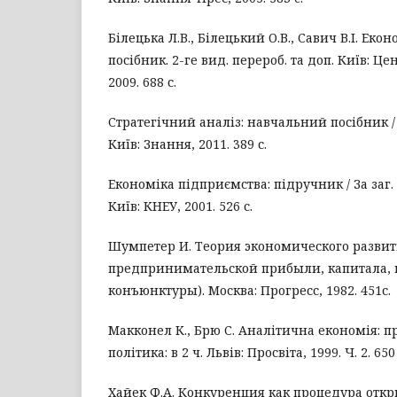
Білецька Л.В., Білецький О.В., Савич В.І. Екон
посібник. 2-ге вид. перероб. та доп. Київ: Це
2009. 688 с.
Стратегічний аналіз: навчальний посібник / 
Київ: Знання, 2011. 389 с.
Економіка підприємства: підручник / За заг.
Київ: КНЕУ, 2001. 526 с.
Шумпетер И. Теория экономического развит
предпринимательской прибыли, капитала, 
конъюнктуры). Москва: Прогресс, 1982. 451с.
Макконел К., Брю С. Аналітична економія: 
політика: в 2 ч. Львів: Просвіта, 1999. Ч. 2. 650 
Хайек Ф.А. Конкуренция как процедура откры