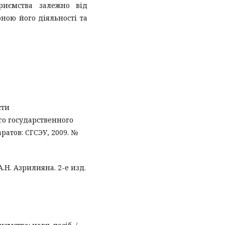
приємства залежно від
ною його діяльності та
сти
го государственного
атов: СГСЭУ, 2009. №
.Н. Азрилияна. 2-е изд.