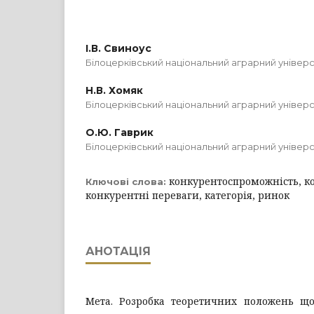
І.В. Свиноус
Білоцерківський національний аграрний універ
Н.В. Хомяк
Білоцерківський національний аграрний універ
О.Ю. Гаврик
Білоцерківський національний аграрний універ
конкурентоспроможність, к
Ключові слова:
конкурентні переваги, категорія, ринок
АНОТАЦІЯ
Мета. Розробка теоретичних положень що