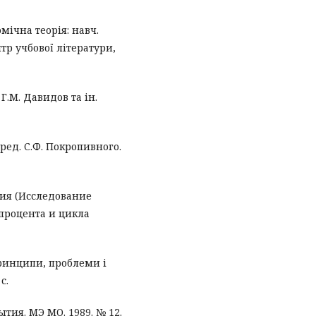
омічна теорія: навч.
нтр учбової літератури,
Г.М. Давидов та ін.
 ред. С.Ф. Покропивного.
ия (Исследование
процента и цикла
принципи, проблеми і
с.
тия. МЭ МО. 1989. № 12.