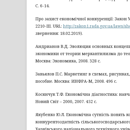
С. 6-14.
Про захист економічної конкуренції: Закон У
2210-III. URL:
http://zakon1.rada.gov.ua/laws/s
звернення: 18.02.2019).
Андрианов В.Д. Эволюция основных концеп
экономики от теории меркантилизма до те
Москва: Экономика, 2008. 328 с.
Завьялов П.С. Маркетинг в схемах, рисунках
пособие. Москва: ИНФРА-М, 2008. 496 с.
Косянчук Т.Ф. Економічна діагностика: навч
Новий Світ – 2000, 2007. 452 с.
Якубенко Ю.Л. Економічна сутність понять к
конкурентоздатність сільськогосподарськог
Харківського національного технічного унів