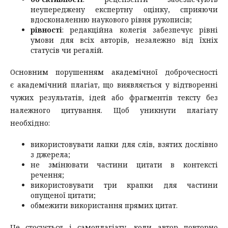
неупереджену експертну оцінку, сприяючи
вдосконаленню наукового рівня рукописів;
рівності
: редакційна колегія забезпечує рівні
умови для всіх авторів, незалежно від їхніх
статусів чи регалій.
Основним порушенням академічної доброчесності
є академічний плагіат, що виявляється у відтворенні
чужих результатів, ідей або фрагментів тексту без
належного цитування. Щоб уникнути плагіату
необхідно:
використовувати лапки для слів, взятих дослівно
з джерела;
не змінювати частини цитати в контексті
речення;
використовувати три крапки для частини
опущеної цитати;
обмежити використання прямих цитат.
Це стосується і самоплагіату, коли автор повторно