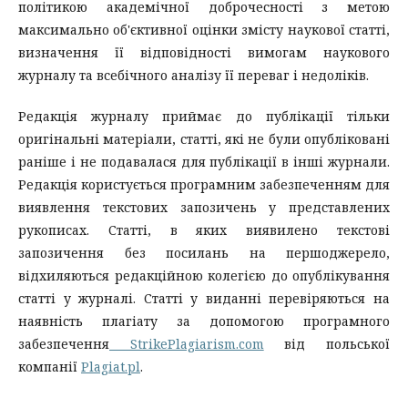
політикою академічної доброчесності з метою
максимально об'єктивної оцінки змісту наукової статті,
визначення її відповідності вимогам наукового
журналу та всебічного аналізу її переваг і недоліків.
Редакція журналу приймає до публікації тільки
оригінальні матеріали, статті, які не були опубліковані
раніше і не подавалася для публікації в інші журнали.
Редакція користується програмним забезпеченням для
виявлення текстових запозичень у представлених
рукописах. Статті, в яких виявилено текстові
запозичення без посилань на першоджерело,
відхиляються редакційною колегією до опублікування
статті у журналі. Статті у виданні перевіряються на
наявність плагіату за допомогою програмного
забезпечення
StrikePlagiarism.com
від польської
компанії
Plagiat.pl
.