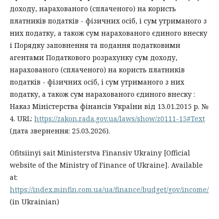
доходу, нарахованого (сплаченого) на користь
платників податків - фізичних осіб, і сум утриманого з
них податку, а також сум нарахованого єдиного внеску
і Порядку заповнення та подання податковими
агентами Податкового розрахунку сум доходу,
нарахованого (сплаченого) на користь платників
податків - фізичних осіб, і сум утриманого з них
податку, а також сум нарахованого єдиного внеску :
Наказ Міністерства фінансів України від 13.01.2015 р. №
4. URL:
https://zakon.rada.gov.ua/laws/show/z0111-15#Text
(дата звернення: 25.03.2026).
Ofitsiinyi sait Ministerstva Finansiv Ukrainy [Official
website of the Ministry of Finance of Ukraine]. Available
at:
https://index.minfin.com.ua/ua/finance/budget/gov/income/
(in Ukrainian)