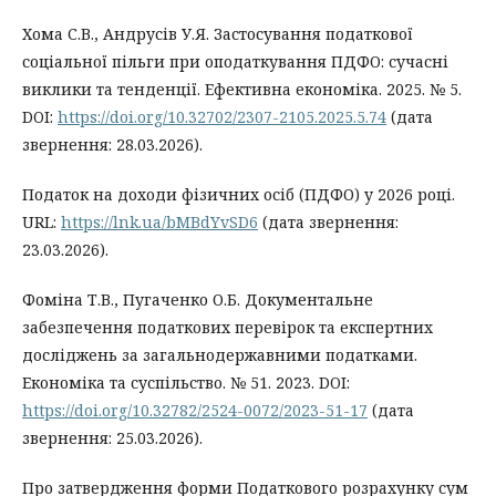
Хома С.В., Андрусів У.Я. Застосування податкової
соціальної пільги при оподаткування ПДФО: сучасні
виклики та тенденції. Ефективна економіка. 2025. № 5.
DOI:
https://doi.org/10.32702/2307-2105.2025.5.74
(дата
звернення: 28.03.2026).
Податок на доходи фізичних осіб (ПДФО) у 2026 році.
URL:
https://lnk.ua/bMBdYvSD6
(дата звернення:
23.03.2026).
Фоміна Т.В., Пугаченко О.Б. Документальне
забезпечення податкових перевірок та експертних
досліджень за загальнодержавними податками.
Економіка та суспільство. № 51. 2023. DOI:
https://doi.org/10.32782/2524-0072/2023-51-17
(дата
звернення: 25.03.2026).
Про затвердження форми Податкового розрахунку сум