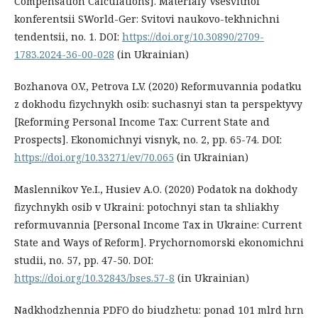
Compensation Calculations]. Materialy Vsesvitnoi
konferentsii SWorld-Ger: Svitovi naukovo-tekhnichni
tendentsii, no. 1. DOI:
https://doi.org/10.30890/2709-
1783.2024-36-00-028
(in Ukrainian)
Bozhanova O.V., Petrova L.V. (2020) Reformuvannia podatku
z dokhodu fizychnykh osib: suchasnyi stan ta perspektyvy
[Reforming Personal Income Tax: Current State and
Prospects]. Ekonomichnyi visnyk, no. 2, pp. 65-74. DOI:
https://doi.org/10.33271/ev/70.065
(in Ukrainian)
Maslennikov Ye.I., Husiev A.O. (2020) Podatok na dokhody
fizychnykh osib v Ukraini: potochnyi stan ta shliakhy
reformuvannia [Personal Income Tax in Ukraine: Current
State and Ways of Reform]. Prychornomorski ekonomichni
studii, no. 57, pp. 47-50. DOI:
https://doi.org/10.32843/bses.57-8
(in Ukrainian)
Nadkhodzhennia PDFO do biudzhetu: ponad 101 mlrd hrn