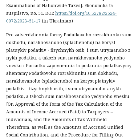
Examinations of Nationwide Taxes]. Ekonomika ta
suspilstvo, no. 51. DOI:
https://doi.org/10.32782/2524-
0072/2023-51-17
(in Ukrainian)
Pro zatverdzhennia formy Podatkovoho rozrakhunku sum
dokhodu, narakhovanoho (splachenoho) na koryst
platnykiv podatkiv - fizychnykh osib, i sum utrymanoho z
nykh podatku, a takozh sum narakhovanoho yedynoho
vnesku i Poriadku zapovnennia ta podannia podatkovymy
ahentamy Podatkovoho rozrakhunku sum dokhodu,
narakhovanoho (splachenoho) na koryst platnykiv
podatkiv - fizychnykh osib, i sum utrymanoho z nykh
podatku, a takozh sum narakhovanoho yedynoho vnesku
[On Approval of the Form of the Tax Calculation of the
Amounts of Income Accrued (Paid) to Taxpayers –
Individuals, and the Amounts of Tax Withheld
Therefrom, as well as the Amounts of Accrued Unified
Social Contribution, and the Procedure for Filling Out