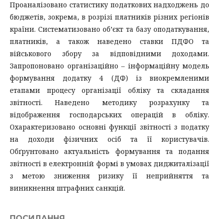
Проаналізовано статистику податкових надходжень до
бюджетів, зокрема, в розрізі платників різних регіонів
країни. Систематизовано об’єкт та базу оподаткування,
платників, а також наведено ставки ПДФО та
військового збору за відповідними доходами.
Запропоновано організаційно – інформаційну модель
формування додатку 4 (ДФ) із виокремленими
етапами процесу організації обліку та складання
звітності. Наведено методику розрахунку та
відображення господарських операцій в обліку.
Охарактеризовано основні функції звітності з податку
на доходи фізичних осіб та її користувачів.
Обґрунтовано актуальність формування та подання
звітності в електронній формі в умовах диджиталізації
з метою зниження ризику її неприйняття та
виникнення штрафних санкцій.
ПОСИЛАННЯ