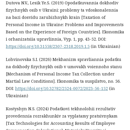
Dutova N.V., Lesik Ye.S. (2019) Opodatkuvannia dokhodiv
fizychnykh osib v Ukraini: problemy ta vdoskonalennia
na bazi dosvidu zarubizhnykh krain [Taxation of
Personal Income in Ukraine: Problems and Improvements
Based on the Experience of Foreign Countries]. Ekonomika
i orhanizatsiia upravlinnia, Vyp. 1, pp. 43-52. DOI:
https://doi.org/10.31558/2307-2318.2019.1.5
(in Ukrainian)
Lohvinovska S.I. (2026) Mekhanizm spravliannia podatku
na dokhody fizychnykh osib v umovakh voiennoho stanu
[Mechanism of Personal Income Tax Collection under
Martial Law Conditions]. Ekonomika ta suspilstvo, no. 56.
DOI:
https://doi.org/10.32782/2524-0072/2023-56-152
(in
Ukrainian)
Kostyshyn N.S. (2024) Podatkovi tekhnolohii rezultativ
provedennia rozrakhunkiv za vyplatamy pratsivnykam
[Tax Technologies for Accounting Results of Employee