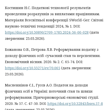
Костишин Н.С. Податкові технології результатів
проведення розрахунків за виплатами працівникам.
Матеріали Всесвітньої конференції SWorld-Ger: Світові
науково-технічні тенденції 2024, № 1. DOI:
https://doi.org/10.30890/2709-1783.2024-36-00-028
(дата
звернення: 23.03.2026).
Божанова О.В., Петрова Л.В. Реформування податку з
доходу фізичних осіб: сучасний стан та перспективи.
Економічний вісник. 2020. № 2. С. 65-74. DOI:
https://doi.org/10.33271/ev/70.065
(дата звернення:
23.03.2026).
Масленніков Є.І., Гусєв А.О. Податок на доходи
фізичних осіб в Україні: поточний стан та шляхи
реформування. Причорноморські економічні студії.
2020. № 57. С. 47-50. DOI:
https://doi.org/10.32843/bses.57-8
(дата звернення: 23.03.2026).