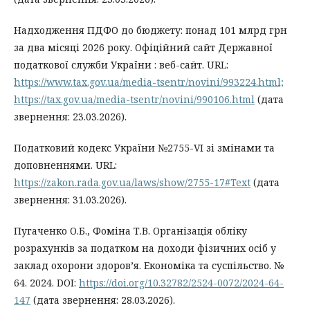
Надходження ПДФО до бюджету: понад 101 млрд грн
за два місяці 2026 року. Офіційний сайт Державної
податкової служби України : веб-сайт. URL:
https://www.tax.gov.ua/media-tsentr/novini/993224.html;
https://tax.gov.ua/media-tsentr/novini/990106.html
(дата
звернення: 23.03.2026).
Податковий кодекс України №2755-VI зі змінами та
доповненнями. URL:
https://zakon.rada.gov.ua/laws/show/2755-17#Text
(дата
звернення: 31.03.2026).
Пугаченко О.Б., Фоміна Т.В. Організація обліку
розрахунків за податком на доходи фізичних осіб у
заклад охорони здоров’я. Економіка та суспільство. №
64. 2024. DOI:
https://doi.org/10.32782/2524-0072/2024-64-
147
(дата звернення: 28.03.2026).