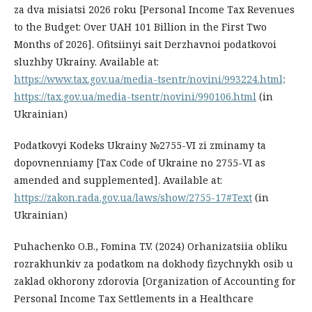
za dva misiatsi 2026 roku [Personal Income Tax Revenues
to the Budget: Over UAH 101 Billion in the First Two
Months of 2026]. Ofitsiinyi sait Derzhavnoi podatkovoi
sluzhby Ukrainy. Available at:
https://www.tax.gov.ua/media-tsentr/novini/993224.html;
https://tax.gov.ua/media-tsentr/novini/990106.html
(in
Ukrainian)
Podatkovyi Kodeks Ukrainy №2755-VI zi zminamy ta
dopovnenniamy [Tax Code of Ukraine no 2755-VI as
amended and supplemented]. Available at:
https://zakon.rada.gov.ua/laws/show/2755-17#Text
(in
Ukrainian)
Puhachenko O.B., Fomina T.V. (2024) Orhanizatsiia obliku
rozrakhunkiv za podatkom na dokhody fizychnykh osib u
zaklad okhorony zdorovia [Organization of Accounting for
Personal Income Tax Settlements in a Healthcare