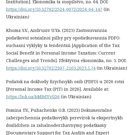
Institution]. Ekonomika ta suspilstvo, no. 64. DOI:
https://doi.org/10.32782/2524-0072/2024-64-147
(in
Ukrainian)
Khoma S.V., Andrusiv U.Ya. (2025) Zastosuvannia
podatkovoi sotsialnoi pilhy pry opodatkuvannia PDFO:
suchasni vyklyky ta tendentsii [Application of the Tax
Social Benefit in Personal Income Taxation: Current
Challenges and Trends]. Efektyvna ekonomika, no. 5. DOI:
https://doi.org/10.32702/2307-2105.2025.5.74
(in Ukrainian)
Podatok na dokhody fizychnykh osib (PDFO) u 2026 rotsi
[Personal Income Tax (PIT) in 2026]. Available at:
https://lnk.ua/bMBdYvSD6
(in Ukrainian)
Fomina T.V., Puhachenko O.B. (2023) Dokumentalne
zabezpechennia podatkovykh perevirok ta ekspertnykh
doslidzhen za zahalnoderzhavnymy podatkamy
[Documentary Support for Tax Audits and Expert