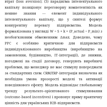
втрат (loss aversion); (3) парадигма інтелектуального
капіталу позиціонує переговорну компетентність як
неявне знання — елемент індивідуального
інтелектуального капіталу, що у синтезі формує
конкурентну перевагу підприємства. Модель
формалізована у вигляді W = S + k × (P_actual − P_min) з
необов’язковим обмеженням Δmax. Доведено, чому
PPC є особливо критичною для підприємств
індивідуалізованого виробництва (виробництво на
замовлення, будівництво, IT-інтеграції), де знижки,
погоджені на стадії договору, генерують виробничі
проблеми, що менеджер не має стимулу попереджати
за стандартних схем. CRM/ERP-інтеграція визначена як
необхідна умова прозорості моделі та активації
поведінкового ефекту. Модель відповідає глобальному
тренду результато-орієнтованого стимулювання
(outcome-based incentives) і пропонує пряму практичну
цінність для українських B2B-підприємств.