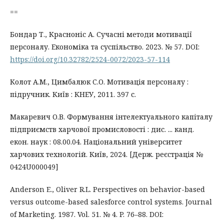
==
Бондар Т., Красноніс А. Сучасні методи мотивації
персоналу. Економіка та суспільство. 2023. № 57. DOI:
https://doi.org/10.32782/2524-0072/2023-57-114
Колот А.М., Цимбалюк С.О. Мотивація персоналу :
підручник. Київ : КНЕУ, 2011. 397 с.
Макаревич О.В. Формування інтелектуального капіталу
підприємств харчової промисловості : дис. ... канд.
екон. наук : 08.00.04. Національний університет
харчових технологій. Київ, 2024. [Держ. реєстрація №
0424U000049]
Anderson E., Oliver R.L. Perspectives on behavior-based
versus outcome-based salesforce control systems. Journal
of Marketing. 1987. Vol. 51. № 4. P. 76–88. DOI: