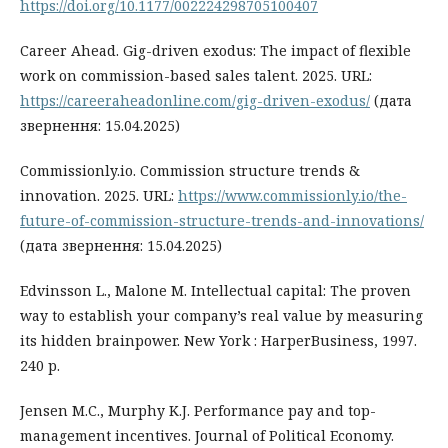
https://doi.org/10.1177/002224298705100407
Career Ahead. Gig-driven exodus: The impact of flexible
work on commission-based sales talent. 2025. URL:
https://careeraheadonline.com/gig-driven-exodus/
(дата
звернення: 15.04.2025)
Commissionly.io. Commission structure trends &
innovation. 2025. URL:
https://www.commissionly.io/the-
future-of-commission-structure-trends-and-innovations/
(дата звернення: 15.04.2025)
Edvinsson L., Malone M. Intellectual capital: The proven
way to establish your company’s real value by measuring
its hidden brainpower. New York : HarperBusiness, 1997.
240 p.
Jensen M.C., Murphy K.J. Performance pay and top-
management incentives. Journal of Political Economy.