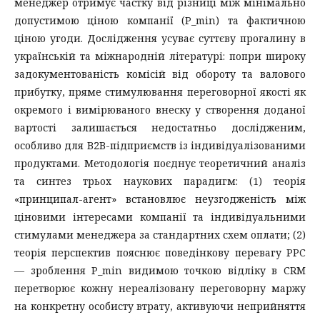
менеджер отримує частку від різниці між мінімально
допустимою ціною компанії (P_min) та фактичною
ціною угоди. Дослідження усуває суттєву прогалину в
українській та міжнародній літературі: попри широку
задокументованість комісій від обороту та валового
прибутку, пряме стимулювання переговорної якості як
окремого і вимірюваного внеску у створення доданої
вартості залишається недостатньо дослідженим,
особливо для B2B-підприємств із індивідуалізованими
продуктами. Методологія поєднує теоретичний аналіз
та синтез трьох наукових парадигм: (1) теорія
«принципал-агент» встановлює неузгодженість між
ціновими інтересами компанії та індивідуальними
стимулами менеджера за стандартних схем оплати; (2)
теорія перспектив пояснює поведінкову перевагу PPC
— зроблення P_min видимою точкою відліку в CRM
перетворює кожну нереалізовану переговорну маржу
на конкретну особисту втрату, активуючи неприйняття