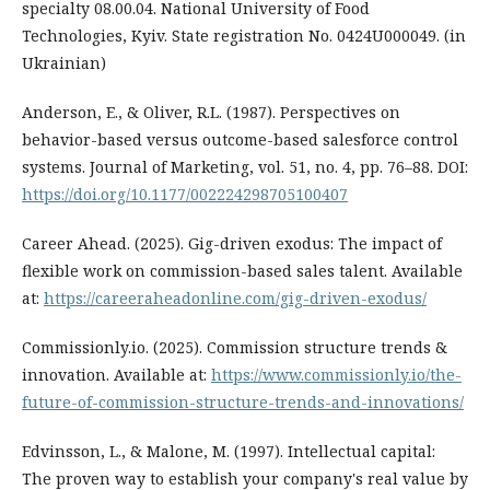
specialty 08.00.04. National University of Food
Technologies, Kyiv. State registration No. 0424U000049. (in
Ukrainian)
Anderson, E., & Oliver, R.L. (1987). Perspectives on
behavior-based versus outcome-based salesforce control
systems. Journal of Marketing, vol. 51, no. 4, pp. 76–88. DOI:
https://doi.org/10.1177/002224298705100407
Career Ahead. (2025). Gig-driven exodus: The impact of
flexible work on commission-based sales talent. Available
at:
https://careeraheadonline.com/gig-driven-exodus/
Commissionly.io. (2025). Commission structure trends &
innovation. Available at:
https://www.commissionly.io/the-
future-of-commission-structure-trends-and-innovations/
Edvinsson, L., & Malone, M. (1997). Intellectual capital:
The proven way to establish your company's real value by