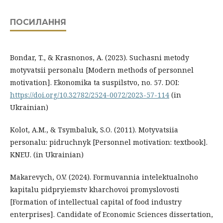
ПОСИЛАННЯ
Bondar, T., & Krasnonos, A. (2023). Suchasni metody
motyvatsii personalu [Modern methods of personnel
motivation]. Ekonomika ta suspilstvo, no. 57. DOI:
https://doi.org/10.32782/2524-0072/2023-57-114
(in
Ukrainian)
Kolot, A.M., & Tsymbaluk, S.O. (2011). Motyvatsiia
personalu: pidruchnyk [Personnel motivation: textbook].
KNEU. (in Ukrainian)
Makarevych, O.V. (2024). Formuvannia intelektualnoho
kapitalu pidpryiemstv kharchovoi promyslovosti
[Formation of intellectual capital of food industry
enterprises]. Candidate of Economic Sciences dissertation,