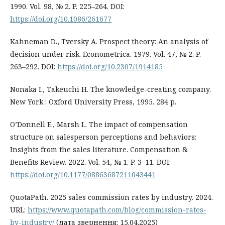
1990. Vol. 98, № 2. P. 225–264. DOI:
https://doi.org/10.1086/261677
Kahneman D., Tversky A. Prospect theory: An analysis of
decision under risk. Econometrica. 1979. Vol. 47, № 2. P.
263–292. DOI:
https://doi.org/10.2307/1914185
Nonaka I., Takeuchi H. The knowledge-creating company.
New York : Oxford University Press, 1995. 284 p.
O’Donnell E., Marsh L. The impact of compensation
structure on salesperson perceptions and behaviors:
Insights from the sales literature. Compensation &
Benefits Review. 2022. Vol. 54, № 1. P. 3–11. DOI:
https://doi.org/10.1177/08863687211043441
QuotaPath. 2025 sales commission rates by industry. 2024.
URL:
https://www.quotapath.com/blog/commission-rates-
by-industry/
(дата звернення: 15.04.2025)