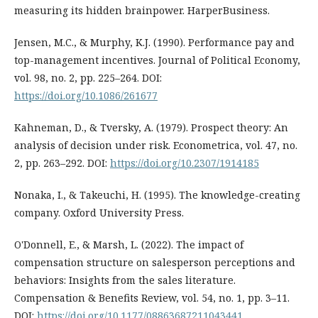
measuring its hidden brainpower. HarperBusiness.
Jensen, M.C., & Murphy, K.J. (1990). Performance pay and
top-management incentives. Journal of Political Economy,
vol. 98, no. 2, pp. 225–264. DOI:
https://doi.org/10.1086/261677
Kahneman, D., & Tversky, A. (1979). Prospect theory: An
analysis of decision under risk. Econometrica, vol. 47, no.
2, pp. 263–292. DOI:
https://doi.org/10.2307/1914185
Nonaka, I., & Takeuchi, H. (1995). The knowledge-creating
company. Oxford University Press.
O'Donnell, E., & Marsh, L. (2022). The impact of
compensation structure on salesperson perceptions and
behaviors: Insights from the sales literature.
Compensation & Benefits Review, vol. 54, no. 1, pp. 3–11.
DOI:
https://doi.org/10.1177/08863687211043441