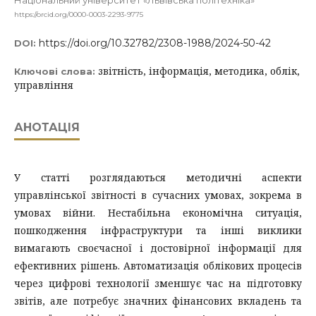
Національний університет «Львівська політехніка»
https://orcid.org/0000-0003-2293-9775
https://doi.org/10.32782/2308-1988/2024-50-42
DOI:
звітність, інформація, методика, облік,
Ключові слова:
управління
АНОТАЦІЯ
У статті розглядаються методичні аспекти
управлінської звітності в сучасних умовах, зокрема в
умовах війни. Нестабільна економічна ситуація,
пошкодження інфраструктури та інші виклики
вимагають своєчасної і достовірної інформації для
ефективних рішень. Автоматизація облікових процесів
через цифрові технології зменшує час на підготовку
звітів, але потребує значних фінансових вкладень та