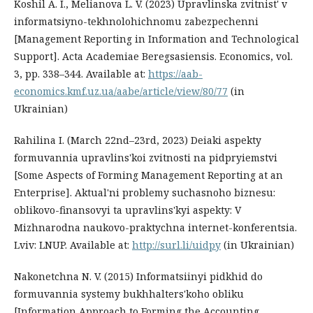
Koshil A. I., Melianova L. V. (2023) Upravlinska zvitnist' v
informatsiyno-tekhnolohichnomu zabezpechenni
[Management Reporting in Information and Technological
Support]. Acta Academiae Beregsasiensis. Economics, vol.
3, pp. 338–344. Available at:
https://aab-
economics.kmf.uz.ua/aabe/article/view/80/77
(in
Ukrainian)
Rahilina I. (March 22nd–23rd, 2023) Deiaki aspekty
formuvannia upravlins'koi zvitnosti na pidpryiemstvi
[Some Aspects of Forming Management Reporting at an
Enterprise]. Aktual'ni problemy suchasnoho biznesu:
oblikovo-finansovyi ta upravlins'kyi aspekty: V
Mizhnarodna naukovo-praktychna internet-konferentsia.
Lviv: LNUP. Available at:
http://surl.li/uidpy
(in Ukrainian)
Nakonetchna N. V. (2015) Informatsiinyi pidkhid do
formuvannia systemy bukhhalters'koho obliku
[Information Approach to Forming the Accounting