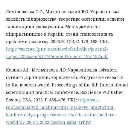
Лемішовська О.С., Михайловський В.О. Управлінська
звітність підприємства: теоретико-методичні аспекти
та принципи формування. Менеджмент та
підприємництво в Україні: етапи становлення та
проблеми розвитку. 2023.№ 1(9). С. 179–188. URL:
https://science.lpnu.ua/sites/default/files/journal-
paper/2023/sep/31274/menedzhment-183-192.pdf
Кошіль А.І., Мельянкова Л.В. Управлінська звітність:
сутність, принципи, користувачі. Progressive research
in the modern world. Proceedings of the 8th International
scientific and practical conference. BoScience Publisher.
Boston, USA. 2023. P. 468–476. URL:
https://sci-
conf.com.ua/viii-mizhnarodna-naukovo-praktichna-
konferentsiya-progressive-research-in-the-modern-
world-27-29-04-2023-boston-ssha-arhiv/