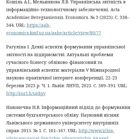
Кошіль А.І., Мельянкова Л.В. Управлінська звітність в
інформаційно-технологічному забезпеченні. Acta
Academiae Beregsasiensis. Economics. № 3 (2023). С. 338–
344. URL:
https://aab-
economics.kmf.uz.ua/aabe/article/view/80/77
Рагуліна І. Деякі аспекти формування управлінської
звітності на підприємстві. Актуальні проблеми
сучасного бізнесу: обліково-фінансовий та
управлінський аспекти: матеріали V Міжнародної
науково-практичної інтернет-конференції, 22-23
березня 2023 р. Ч. 1. Львів: ЛНУП, 2023. С. 389–391. URL:
http://surl.li/uidpy
Наконечна Н.В. Інформаційний підхід до формування
системи бухгалтерського обліку. Науковий вісник
Львівського державного університету внутрішніх
справ. 2015. № 1. С. 161–167. URL:
http://www.irbis-
nbuv.gov.ua/cgi-bin/irbis_nbuv/cgiirbis_64.exe?