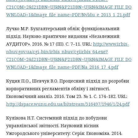
C21COM=2&I21DBN=UJRN&P21DBN=UJRN&IMAGE_FILE_DO
WNLOAD=1&Image_file_name=PDF/Nvldu_e_2015_1_21.pdf
Лучко М.Р. Бухгалтерський облік: функціональний
підхід. Науково-практичне видання «Незалежний
АУДИТОР». 2016. № 17 (III). С. 7–11. URL:
http://www.irbis-
nbuv.gov.ua/cgi-bin/irbis_nbuv/cgiirbis_64.exe?
C21COM=2&I21DBN=UJRN&P21DBN=UJRN&IMAGE_FILE_DO
WNLOAD=1&Image_file_name=PDF/Na_2016_17_4.pdf
Куцик П.О., Шевчук В.О. Процесний підхід до розробки
корпоративних регламентів обліку і звітності.
Економічний аналіз. 2016. Том 23. № 1. С. 174–182. URL:
http://dspace.wunu.edu.ua/bitstream/316497/1946/1/24.pdf
Кулікова Н.Т. Системний підхід до побудови
управлінської звітності. Науковий вісник
Ужгородського університету: Серія: Економіка. 2014.