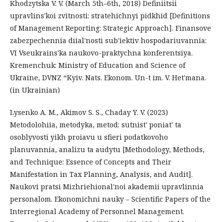
Khodzytska V. V. (March 5th–6th, 2018) Definiitsii
upravlins'koi zvitnosti: stratehichnyi pidkhid [Definitions
of Management Reporting: Strategic Approach]. Finansove
zabezpechennia diial'nosti sub'iektiv hospodariuvannia:
VI Vseukrains'ka naukovo-praktychna konferentsiya.
Kremenchuk: Ministry of Education and Science of
Ukraine, DVNZ “Kyiv. Nats. Ekonom. Un-t im. V. Het'mana.
(in Ukrainian)
Lysenko A. M., Akimov S. S., Chaday Y. V. (2023)
Metodolohiia, metodyka, metod: sutnist' poniat' ta
osoblyvosti yikh proiavu u sfieri podatkovoho
planuvannia, analizu ta audytu [Methodology, Methods,
and Technique: Essence of Concepts and Their
Manifestation in Tax Planning, Analysis, and Audit].
Naukovі pratsi Mizhriehional'noi akademii upravlinnia
personalom. Ekonomichni nauky – Scientific Papers of the
Interregional Academy of Personnel Management.