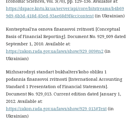
Economic Sciences, vol. 3(70), pp. 129–136. Available at:
https://dspace.kntu.kr.ua/server/api/core/bitstreams/b4b69
9d9-6b3d-418d-83ed-93ae68d9f4cc/content
(in Ukrainian)
Kontseptual'na osnova finansovoi zvitnosti [Conceptual
Basis of Financial Reporting]. Document No. 929_009 dated
September 1, 2010. Available at:
https://zakon.rada.gov.ua/laws/show/929_009#n2
(in
Ukrainian)
Mizhnarodnyi standart bukhalters'koho obliku 1
podannia finansovoi zvitnosti [International Accounting
Standard 1 Presentation of Financial Statements].
Document No. 929_013. Current edition dated January 1,
2012. Available at:
https://zakon.rada.gov.ua/laws/show/929_013#Text
(in
Ukrainian)