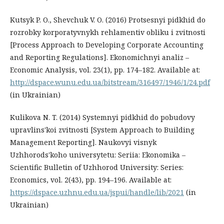
Kutsyk P. O., Shevchuk V. O. (2016) Protsesnyi pidkhid do
rozrobky korporatyvnykh rehlamentiv obliku i zvitnosti
[Process Approach to Developing Corporate Accounting
and Reporting Regulations]. Ekonomichnyi analiz –
Economic Analysis, vol. 23(1), pp. 174–182. Available at:
http://dspace.wunu.edu.ua/bitstream/316497/1946/1/24.pdf
(in Ukrainian)
Kulikova N. T. (2014) Systemnyi pidkhid do pobudovy
upravlins'koi zvitnosti [System Approach to Building
Management Reporting]. Naukovyi visnyk
Uzhhorods'koho universytetu: Seriia: Ekonomika –
Scientific Bulletin of Uzhhorod University: Series:
Economics, vol. 2(43), pp. 194–196. Available at:
https://dspace.uzhnu.edu.ua/jspui/handle/lib/2021
(in
Ukrainian)