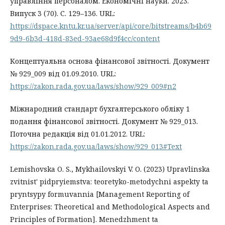
управління персоналом. Економічні науки. 2023.
Випуск 3 (70). С. 129–136. URL:
https://dspace.kntu.kr.ua/server/api/core/bitstreams/b4b69
9d9-6b3d-418d-83ed-93ae68d9f4cc/content
Концептуальна основа фінансової звітності. Документ
№ 929_009 від 01.09.2010. URL:
https://zakon.rada.gov.ua/laws/show/929_009#n2
Міжнародний стандарт бухгалтерського обліку 1
подання фінансової звітності. Документ № 929_013.
Поточна редакція від 01.01.2012. URL:
https://zakon.rada.gov.ua/laws/show/929_013#Text
Lemishovska O. S., Mykhailovskyi V. O. (2023) Upravlinska
zvitnist' pidpryiemstva: teoretyko-metodychni aspekty ta
pryntsypy formuvannia [Management Reporting of
Enterprises: Theoretical and Methodological Aspects and
Principles of Formation]. Menedzhment ta