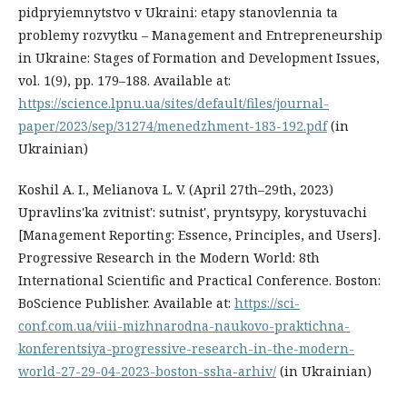
pidpryiemnytstvo v Ukraini: etapy stanovlennia ta
problemy rozvytku – Management and Entrepreneurship
in Ukraine: Stages of Formation and Development Issues,
vol. 1(9), pp. 179–188. Available at:
https://science.lpnu.ua/sites/default/files/journal-
paper/2023/sep/31274/menedzhment-183-192.pdf
(in
Ukrainian)
Koshil A. I., Melianova L. V. (April 27th–29th, 2023)
Upravlins'ka zvitnist': sutnist', pryntsypy, korystuvachi
[Management Reporting: Essence, Principles, and Users].
Progressive Research in the Modern World: 8th
International Scientific and Practical Conference. Boston:
BoScience Publisher. Available at:
https://sci-
conf.com.ua/viii-mizhnarodna-naukovo-praktichna-
konferentsiya-progressive-research-in-the-modern-
world-27-29-04-2023-boston-ssha-arhiv/
(in Ukrainian)