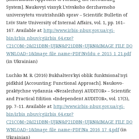
System]. Naukovyi visnyk L'vivskoho derzhavnoho
universytetu vnutrishnikh sprav – Scientific Bulletin of
Lviv State University of Internal Affairs, vol. 1, pp. 161–
167. Available at:
http://www.irbis-nbuv.gov.ua/cgi-
bin/irbis_nbuv/cgiirbis_64.exe?
C21COM=2&I21DBN=UJRN&P21DBN=UJRN&IMAGE_FILE_DO
WNLOAD=1&Image_file_name=PDF/Nvldu_e_2015_1_21.pdf
(in Ukrainian)
Luchko M. R. (2016) Bukhalters'kyi oblik: funktsional'nyi
pidkhid [Accounting: Functional Approach]. Naukovo-
praktychne vydannia «Nezalezhnyi AUDITOR» – Scientific
and Practical Edition «Independent AUDITOR», vol. 17(3),
pp. 7–11. Available at:
http://www.irbis-nbuv.gov.ua/cgi-
bin/irbis_nbuv/cgiirbis_64.exe?
C21COM=2&I21DBN=UJRN&P21DBN=UJRN&IMAGE_FILE_DO
WNLOAD=1&Image_file_name=PDF/Na_2016_17_4.pdf
(in
Ukrainian)