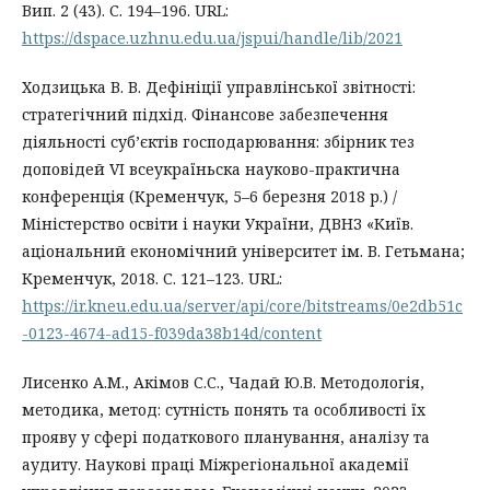
Вип. 2 (43). С. 194–196. URL:
https://dspace.uzhnu.edu.ua/jspui/handle/lib/2021
Ходзицька В. В. Дефініції управлінської звітності:
стратегічний підхід. Фінансове забезпечення
діяльності суб’єктів господарювання: збірник тез
доповідей VI всеукраїньска науково-практична
конференція (Кременчук, 5–6 березня 2018 р.) /
Міністерство освіти і науки України, ДВНЗ «Київ.
аціональний економічний університет ім. В. Гетьмана;
Кременчук, 2018. С. 121–123. URL:
https://ir.kneu.edu.ua/server/api/core/bitstreams/0e2db51c
-0123-4674-ad15-f039da38b14d/content
Лисенко А.М., Акімов С.С., Чадай Ю.В. Методологія,
методика, метод: сутність понять та особливості їх
прояву у сфері податкового планування, аналізу та
аудиту. Наукові праці Міжрегіональної академії