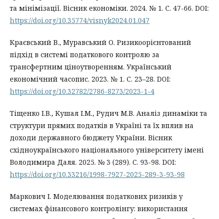
та мінімізації. Вісник економіки. 2024. № 1. С. 47-66. DOI:
https://doi.org/10.35774/visnyk2024.01.047
Краєвський В., Муравський О. Ризикоорієнтований
підхід в системі податкового контролю за
трансфертним ціноутворенням. Український
економічний часопис. 2023. № 1. С. 23–28. DOI:
https://doi.org/10.32782/2786-8273/2023-1-4
Тіщенко І.В., Кушал І.М., Рудич М.В. Аналіз динаміки та
структури прямих податків в Україні та їх вплив на
доходи державного бюджету України. Вісник
східноукраїнського національного університету імені
Володимира Даля. 2025. № 3 (289). С. 93-98. DOI:
https://doi.org/10.33216/1998-7927-2025-289-3-93-98
Маркович І. Моделювання податкових ризиків у
системах фінансового контролінгу: використання