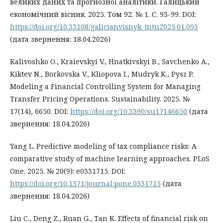
великих даних та прогнозної аналітики. Галицький
економічний вісник. 2025. Том 92. № 1. С. 93-99. DOI:
https://doi.org/10.33108/galicianvisnyk_tntu2025.01.093
(дата звернення: 18.04.2026)
Kalivoshko O., Kraievskyi V., Hnatkivskyi B., Savchenko A.,
Kiktev N., Borkovska V., Kliopova I., Mudryk K., Pysz P.
Modeling a Financial Controlling System for Managing
Transfer Pricing Operations. Sustainability. 2025. №
17(14), 6650. DOI:
https://doi.org/10.3390/su17146650
(дата
звернення: 18.04.2026)
Yang L. Predictive modeling of tax compliance risks: A
comparative study of machine learning approaches. PLoS
One. 2025. № 20(9): e0331715. DOI:
https://doi.org/10.1371/journal.pone.0331715
(дата
звернення: 18.04.2026)
Liu C., Deng Z., Ruan G., Tan K. Effects of financial risk on