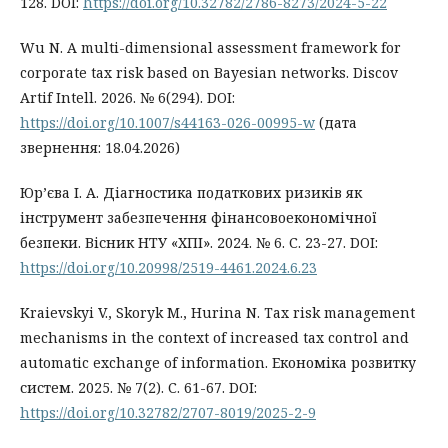
128. DOI:
https://doi.org/10.32782/2786-8273/2024-5-22
Wu N. A multi-dimensional assessment framework for
corporate tax risk based on Bayesian networks. Discov
Artif Intell. 2026. № 6(294). DOI:
https://doi.org/10.1007/s44163-026-00995-w
(дата
звернення: 18.04.2026)
Юр’єва І. А. Діагностика податкових ризиків як
інструмент забезпечення фінансовоекономічної
безпеки. Вісник НТУ «ХПІ». 2024. № 6. С. 23-27. DOI:
https://doi.org/10.20998/2519-4461.2024.6.23
Kraievskyi V., Skoryk M., Hurina N. Tax risk management
mechanisms in the context of increased tax control and
automatic exchange of information. Економіка розвитку
систем. 2025. № 7(2). С. 61-67. DOI:
https://doi.org/10.32782/2707-8019/2025-2-9