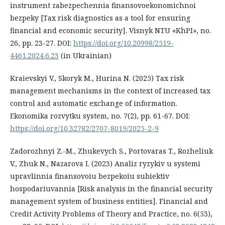
instrument zabezpechennia finansovoekonomichnoi
bezpeky [Tax risk diagnostics as a tool for ensuring
financial and economic security]. Visnyk NTU «KhPI», no.
26, рр. 23-27. DOI:
https://doi.org/10.20998/2519-
4461.2024.6.23
(in Ukrainian)
Kraievskyi V., Skoryk M., Hurina N. (2025) Tax risk
management mechanisms in the context of increased tax
control and automatic exchange of information.
Ekonomika rozvytku system, no. 7(2), рр. 61-67. DOI:
https://doi.org/10.32782/2707-8019/2025-2-9
Zadorozhnyi Z.-M., Zhukevych S., Portovaras T., Rozheliuk
V., Zhuk N., Nazarova I. (2023) Analiz ryzykiv u systemi
upravlinnia finansovoiu bezpekoiu subiektiv
hospodariuvannia [Risk analysis in the financial security
management system of business entities]. Financial and
Credit Activity Problems of Theory and Practice, no. 6(53),