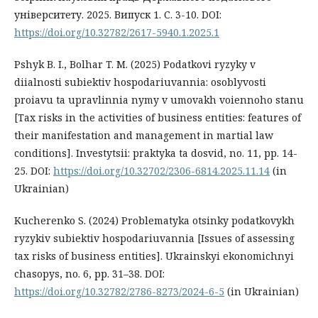
університету. 2025. Випуск 1. С. 3-10. DOI:
https://doi.org/10.32782/2617-5940.1.2025.1
Pshyk B. I., Bolhar T. M. (2025) Podatkovi ryzyky v
diialnosti subiektiv hospodariuvannia: osoblyvosti
proiavu ta upravlinnia nymy v umovakh voiennoho stanu
[Tax risks in the activities of business entities: features of
their manifestation and management in martial law
conditions]. Investytsii: praktyka ta dosvid, no. 11, рр. 14-
25. DOI:
https://doi.org/10.32702/2306-6814.2025.11.14
(in
Ukrainian)
Kucherenko S. (2024) Problematyka otsinky podatkovykh
ryzykiv subiektiv hospodariuvannia [Issues of assessing
tax risks of business entities]. Ukrainskyi ekonomichnyi
chasopys, no. 6, рр. 31–38. DOI:
https://doi.org/10.32782/2786-8273/2024-6-5
(in Ukrainian)