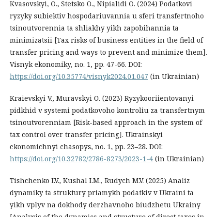
Kvasovskyi, O., Stetsko O., Nipialidi O. (2024) Podatkovi
ryzyky subiektiv hospodariuvannia u sferi transfertnoho
tsinoutvorennia ta shliakhy yikh zapobihannia ta
minimizatsii [Tax risks of business entities in the field of
transfer pricing and ways to prevent and minimize them].
Visnyk ekonomiky, no. 1, рр. 47-66. DOI:
https://doi.org/10.35774/visnyk2024.01.047
(in Ukrainian)
Kraievskyi V., Muravskyi O. (2023) Ryzykooriientovanyi
pidkhid v systemi podatkovoho kontroliu za transfertnym
tsinoutvorenniam [Risk-based approach in the system of
tax control over transfer pricing]. Ukrainskyi
ekonomichnyi chasopys, no. 1, рр. 23–28. DOI:
https://doi.org/10.32782/2786-8273/2023-1-4
(in Ukrainian)
Tishchenko I.V., Kushal I.M., Rudych M.V. (2025) Analiz
dynamiky ta struktury priamykh podatkiv v Ukraini ta
yikh vplyv na dokhody derzhavnoho biudzhetu Ukrainy
[Analysis of the dynamics and structure of direct taxes in