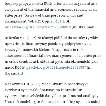
bezpeky pidpryiemstva [Risk-oriented management as a
component of the financial and economic security of an
enterprise]. Review of transport economics and
management, Vol. 9(25), рр. 95-104. DOI:
https://doi.org/10.15802/rtem2023/288918
(in Ukrainian)
Babenko V. P. (2026) Naukovyi pidkhid do otsinky ryzykiv
upravlinnia finansovymy potokamy pidpryiemstva v
kryzovykh umovakh [Scientific approach to risk
assessment of financial flow management of an enterprise
in crisis conditions]. Aktualni pytannia ekonomichnykh
nauk. DOI
https://doi.org/10.5281/zenodo.18625987
(in
Ukrainian)
Markovych I. B. (2025) Modeliuvannia podatkovykh
ryzykiv u systemakh finansovoho kontrolinhu:
vykorystannia velykykh danykh ta prohnoznoi analityky
[Tax risk modeling in financial controlling systems: using