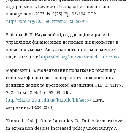
підприємства. Review of transport economics and
management. 2023. Is. 9(25). Рр. 95-104. DOI:
https://doi.org/10.15802/rtem2023/288918
Бабенко В. П. Науковий підхід до оцінки ризиків
управління фінансовими потоками підприємства в
кризових умовах. Актуальні питання економічних
наук. 2026. DOI:
https://doi.org/10.5281/zenodo.18625987
Маркович І. Б. Моделювання податкових ризиків у
системах фінансового контролінгу: використання
великих даних та прогнозної аналітики. ГЕВ. Т.: ТНТУ,
2025. Том 92. № 1. С. 93–99. URL:
http://elartu.tntu.edu.ua/handle/lib/48367
(дата
звернення: 18.04.2026)
Yanore L., Sok J., Oude Lansink A. Do Dutch farmers invest
in expansion despite increased policy uncertainty? A