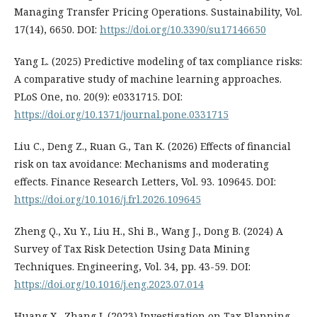
Managing Transfer Pricing Operations. Sustainability, Vol.
17(14), 6650. DOI:
https://doi.org/10.3390/su17146650
Yang L. (2025) Predictive modeling of tax compliance risks:
A comparative study of machine learning approaches.
PLoS One, no. 20(9): e0331715. DOI:
https://doi.org/10.1371/journal.pone.0331715
Liu C., Deng Z., Ruan G., Tan K. (2026) Effects of financial
risk on tax avoidance: Mechanisms and moderating
effects. Finance Research Letters, Vol. 93. 109645. DOI:
https://doi.org/10.1016/j.frl.2026.109645
Zheng Q., Xu Y., Liu H., Shi B., Wang J., Dong B. (2024) A
Survey of Tax Risk Detection Using Data Mining
Techniques. Engineering, Vol. 34, рр. 43-59. DOI:
https://doi.org/10.1016/j.eng.2023.07.014
Huang X., Zhang J. (2023) Investigation on Tax Planning