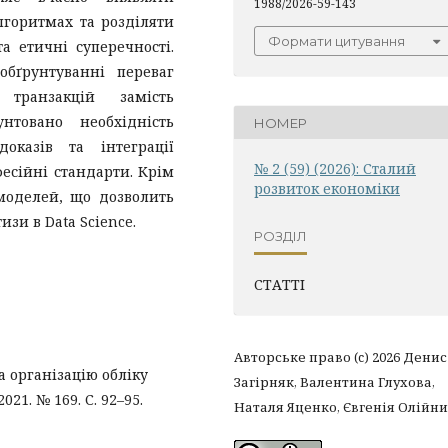
1988/2026-59-143
лгоритмах та розділяти
Формати цитування
а етичні суперечності.
бґрунтуванні переваг
 транзакцій замість
нтовано необхідність
НОМЕР
оказів та інтеграції
№ 2 (59) (2026): Сталий
есійні стандарти. Крім
розвиток економіки
 моделей, що дозволить
изи в Data Science.
РОЗДІЛ
СТАТТІ
Авторське право (c) 2026 Денис
а організацію обліку
Загірняк, Валентина Глухова,
21. № 169. С. 92–95.
Наталя Яценко, Євгенія Олійн