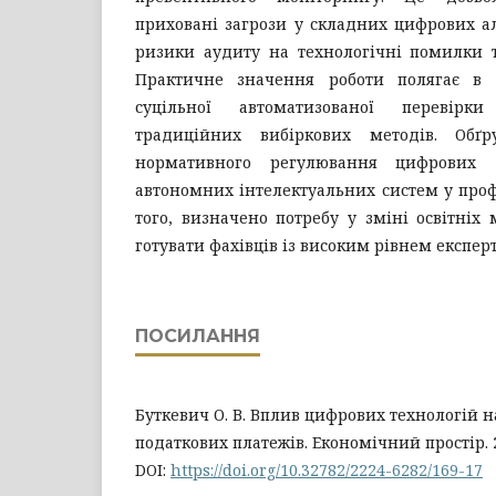
приховані загрози у складних цифрових а
ризики аудиту на технологічні помилки т
Практичне значення роботи полягає в о
суцільної автоматизованої перевірки
традиційних вибіркових методів. Обґру
нормативного регулювання цифрових д
автономних інтелектуальних систем у проф
того, визначено потребу у зміні освітніх
готувати фахівців із високим рівнем експерт
ПОСИЛАННЯ
Буткевич О. В. Вплив цифрових технологій н
податкових платежів. Економічний простір. 20
DOI:
https://doi.org/10.32782/2224-6282/169-17