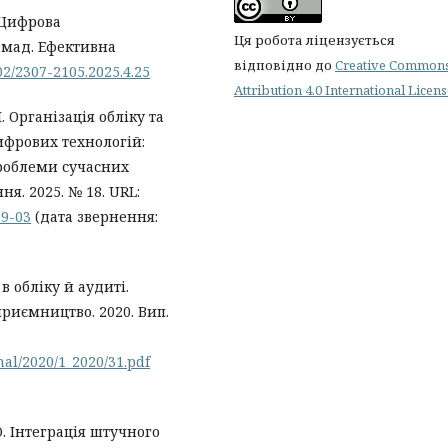
. Цифрова
Ця робота ліцензується
омад. Ефективна
відповідно до
Creative Common
702/2307-2105.2025.4.25
Attribution 4.0 International Licen
М. Організація обліку та
ифрових технологій:
Проблеми сучасних
я. 2025. № 18. URL:
09-03
(дата звернення:
 в обліку й аудиті.
приємництво. 2020. Вип.
al/2020/1_2020/31.pdf
 Ю. Інтеграція штучного