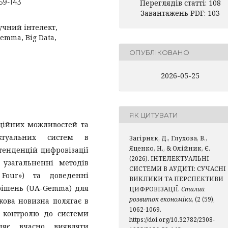
59-143
Переглядів статті: 108
Завантажень PDF: 103
учний інтелект,
mma, Big Data,
ОПУБЛІКОВАНО
2026-05-25
ЯК ЦИТУВАТИ
нційних можливостей та
ектуальних систем в
Загірняк, Д., Глухова, В.,
Яценко, Н., & Олійник, Є.
тенденцій цифровізації
(2026). ІНТЕЛЕКТУАЛЬНІ
 узагальненні методів
СИСТЕМИ В АУДИТІ: СУЧАСНІ
 Four») та доведенні
ВИКЛИКИ ТА ПЕРСПЕКТИВИ
 рішень (UA-Gemma) для
ЦИФРОВІЗАЦІЇ.
Сталий
розвиток економіки
, (2 (59),
кова новизна полягає в
1062-1069.
о контролю до системи
https://doi.org/10.32782/2308-
ляє вчасно виявляти