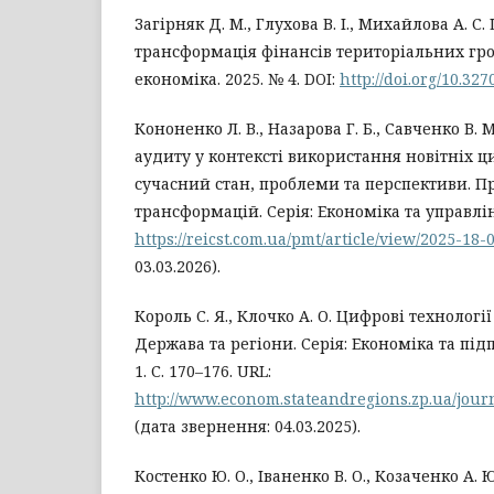
Загірняк Д. М., Глухова В. І., Михайлова А. С
трансформація фінансів територіальних гр
економіка. 2025. № 4. DOI:
http://doi.org/10.32
Кононенко Л. В., Назарова Г. Б., Савченко В. 
аудиту у контексті використання новітніх ц
сучасний стан, проблеми та перспективи. 
трансформацій. Серія: Економіка та управлінн
https://reicst.com.ua/pmt/article/view/2025-18-
03.03.2026).
Король С. Я., Клочко А. О. Цифрові технології
Держава та регіони. Серія: Економіка та під
1. С. 170–176. URL:
http://www.econom.stateandregions.zp.ua/journ
(дата звернення: 04.03.2025).
Костенко Ю. О., Іваненко В. О., Козаченко А.