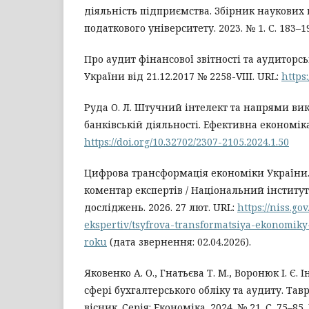
діяльність підприємства. Збірник наукових
податкового університету. 2023. № 1. С. 183–1
Про аудит фінансової звітності та аудиторсь
України від 21.12.2017 № 2258-VIII. URL:
https
Руда О. Л. Штучний інтелект та напрями ви
банківській діяльності. Ефективна економіка.
https://doi.org/10.32702/2307-2105.2024.1.50
Цифрова трансформація економіки України.
коментар експертів / Національний інститут
досліджень. 2026. 27 лют. URL:
https://niss.g
ekspertiv/tsyfrova-transformatsiya-ekonomiky
roku
(дата звернення: 02.04.2026).
Яковенко А. О., Гнатьєва Т. М., Воронюк І. Є.
сфері бухгалтерського обліку та аудиту. Та
вісник. Серія: Економіка. 2024. № 21. С. 75–85. 