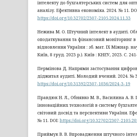
інтелекту до бухгалтерських систем для опт
аналізу. Ефективна економіка. 2024. № 11. DO
https://doi.org/10.32702/2307-2105.2024.11.33
Нежива М. О. Штучний інтелект в аудиті. Обл
оподаткування та фінансовий моніторинг в
відновлення України : зб. мат. ІХ Міжнар. нау
Київ, 8 груд. 2023 р.). Київ : КНЕУ, 2023. С. 241
Пермінова Д. Напрями застосування цифров
діджитал аудиті. Молодий вчений. 2024. № 3 (1
https://doi.org/10.31392/2307-1036/2024-3-19
Правдюк Н. Л., Обнявко М. В., Василина А. В
інноваційних технологій в систему бухгалте
світовий досвід та перспективи України. Ефе
№ 11. DOI:
https://doi.org/10.32702/2307-2105.20
Приймук В. В. Впровадження штучного інтел