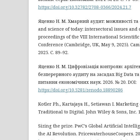
https://doi.org/10.32782/2708-0366/2024.21.7
Яценко Н. М. Хмарний аудит: можливості та
and science of today: intersectoral issues and
proceedings of the VIII International Scientific
Conference (Cambridge, UK, May 9, 2025). Camb
2025. С. 89–92.
Яценко Н. М. Цифровізація контролю: архіт
безперервного аудиту на засадах Big Data та
питання економічних наук. 2026. № 20. DOI:
https://doi.org/10.5281/zenodo.18890286
Kotler Ph., Kartajaya H., Setiawan I. Marketing
Traditional to Digital. John Wiley & Sons, Inc. 1
Sizing the prize. PwC’s Global Artificial Intell
the AI Revolution. PricewaterhouseCoopers. 20