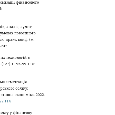
имізації фінансового
I:
ік, аналіз, аудит,
 умовах повоєнного
к.-практ. конф. (м.
–242.
их технологій в
27). С. 95–99. DOI:
. Імплементація
рського обліку:
ктивна економіка. 2022.
22.11.8
екту у фінансову