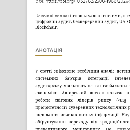
https://doi.org/10.32782/2308-1988/2026-
DOI:
інтелектуальні системи, шт
Ключові слова:
цифровий аудит, безперервний аудит, UA-Ge
Blockchain
АНОТАЦІЯ
У статті здійснено всебічний аналіз поте
системних бар'єрів інтеграції інтел
аудиторську діяльність на тлі глобальних 
економіки. Авторський внесок полягає в
роботи світових лідерів ринку («Big
пріоритетності суверенних технологічних
подолання ризиків витоку інформації. Нау
обґрунтуванні переходу від традиційног
превентивного моніторингу. Це дозво