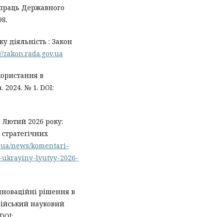
 праць Державного
98.
ку діяльність : Закон
://zakon.rada.gov.ua
користання в
 2024. № 1. DOI:
 Лютий 2026 року:
 стратегічних
ov.ua/news/komentari-
-ukrayiny-lyutyy-2026-
 Інноваційні рішення в
врійський науковий
DOI: