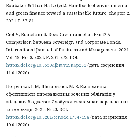
Boubaker & Thai-Ha Le (ed.). Handbook of environmental
and green finance toward a sustainable future, chapter 2,
2024. P. 37-81.
Ciol V., Bianchinі R. Does Greenium еt al. Exist? A
Comparison between Sovereign and Corporate Bonds.
International Journal of Business and Management. 2024.
Vol. 19. No. 6. 2024. Р. 251-272. DOI:
https://doi.org/10.5539/ijbm.v19n6p251
(дата звернення
11.04.2026)
Петрунчак І. М, Шкварилюк М. В. Економічна
ефективність впровадження зелених облігацій у
місцевих бюджетах. Здобутки економіки: перспективи
та інновації. 2025. № 23. DOI:
https://doi.org/10.5281/zenodo.17347194
(дата звернення
10.04.2026)