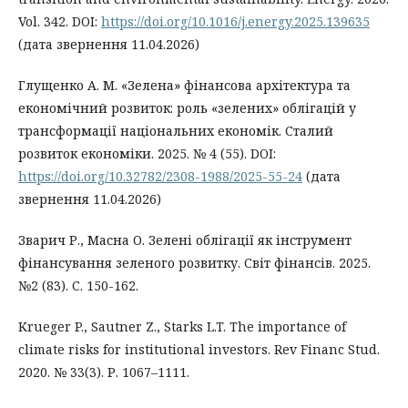
Vol. 342. DOI:
https://doi.org/10.1016/j.energy.2025.139635
(дата звернення 11.04.2026)
Глущенко А. М. «Зелена» фінансова архітектура та
економічний розвиток: роль «зелених» облігацій у
трансформації національних економік. Сталий
розвиток економіки. 2025. № 4 (55). DOI:
https://doi.org/10.32782/2308-1988/2025-55-24
(дата
звернення 11.04.2026)
Зварич Р., Масна О. Зелені облігації як інструмент
фінансування зеленого розвитку. Світ фінансів. 2025.
№2 (83). С. 150-162.
Krueger P., Sautner Z., Starks L.T. The importance of
climate risks for institutional investors. Rev Financ Stud.
2020. № 33(3). Р. 1067–1111.