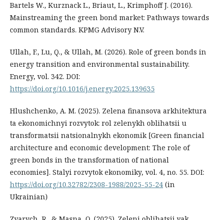
Bartels W., Kurznack L., Briaut, L., Krimphoff J. (2016).
Mainstreaming the green bond market: Pathways towards
common standards. KPMG Advisory N.V.
Ullah, F., Lu, Q., & Ullah, M. (2026). Role of green bonds in
energy transition and environmental sustainability.
Energy, vol. 342. DOI:
https://doi.org/10.1016/j.energy.2025.139635
Hlushchenko, A. M. (2025). Zelena finansova arkhitektura
ta ekonomichnyi rozvytok: rol zelenykh oblihatsii u
transformatsii natsionalnykh ekonomik [Green financial
architecture and economic development: The role of
green bonds in the transformation of national
economies]. Stalyi rozvytok ekonomiky, vol. 4, no. 55. DOI:
https://doi.org/10.32782/2308-1988/2025-55-24
(in
Ukrainian)
Zvarych, R., & Masna, O. (2025). Zeleni oblihatsii yak