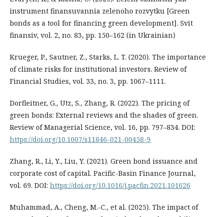
instrument finansuvannia zelenoho rozvytku [Green
bonds as a tool for financing green development]. Svit
finansiv, vol. 2, no. 83, pp. 150–162 (in Ukrainian)
Krueger, P., Sautner, Z., Starks, L. T. (2020). The importance
of climate risks for institutional investors. Review of
Financial Studies, vol. 33, no. 3, pp. 1067–1111.
Dorfleitner, G., Utz, S., Zhang, R. (2022). The pricing of
green bonds: External reviews and the shades of green.
Review of Managerial Science, vol. 16, pp. 797–834. DOI:
https://doi.org/10.1007/s11846-021-00458-9
Zhang, R., Li, Y., Liu, Y. (2021). Green bond issuance and
corporate cost of capital. Pacific-Basin Finance Journal,
vol. 69. DOI:
https://doi.org/10.1016/j.pacfin.2021.101626
Muhammad, A., Cheng, M.-C., et al. (2025). The impact of