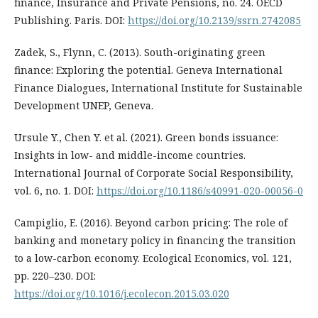
finance, Insurance and Private Pensions, no. 24. OECD
Publishing. Paris. DOI:
https://doi.org/10.2139/ssrn.2742085
Zadek, S., Flynn, C. (2013). South-originating green
finance: Exploring the potential. Geneva International
Finance Dialogues, International Institute for Sustainable
Development UNEP, Geneva.
Ursule Y., Chen Y. et al. (2021). Green bonds issuance:
Insights in low- and middle-income countries.
International Journal of Corporate Social Responsibility,
vol. 6, no. 1. DOI:
https://doi.org/10.1186/s40991-020-00056-0
Campiglio, E. (2016). Beyond carbon pricing: The role of
banking and monetary policy in financing the transition
to a low-carbon economy. Ecological Economics, vol. 121,
pp. 220–230. DOI:
https://doi.org/10.1016/j.ecolecon.2015.03.020