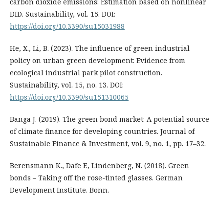
carbon dioxide emissions: Estimation based on nonlinear
DID. Sustainability, vol. 15. DOI:
https://doi.org/10.3390/su15031988
He, X., Li, B. (2023). The influence of green industrial
policy on urban green development: Evidence from
ecological industrial park pilot construction.
Sustainability, vol. 15, no. 13. DOI:
https://doi.org/10.3390/su151310065
Banga J. (2019). The green bond market: A potential source
of climate finance for developing countries. Journal of
Sustainable Finance & Investment, vol. 9, no. 1, pp. 17–32.
Berensmann K., Dafe F., Lindenberg, N. (2018). Green
bonds – Taking off the rose-tinted glasses. German
Development Institute. Bonn.