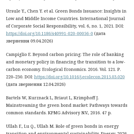
Ursule Y., Chen Y. et al. Green Bonds Issuance: Insights in
Low and Middle Income Countries. International Journal
of Corporate Social Responsibility, vol. 6, no. 1, 2021. DOI:
https://doi.org/10.1186/s40991-020-00056-0
(дата
звернення 09.04.2026)
Campiglio E. Beyond carbon pricing: The role of banking
and monetary policy in financing the transition to a low-
carbon economy. Ecological Economics. 2016. Vol. 121. Р.
220–230. DOI:
https://doi.org/10.1016/j.ecolecon.2015.03.020
(дата звернення 12.04.2026)
Bartels W, Kurznack L, Briaut L, Krimphoff J.
Mainstreaming the green bond market: Pathways towards
common standards. KPMG Advisory N.V., 2016. 47 р.
Ullah F., Lu Q., Ullah M. Role of green bonds in energy
transition and environmental sustainability. Energy. 2026.