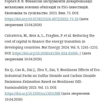
Горбач В. В. Фінансові інструменти декарбонізації:
механізми зелених облігацій та ESG-інвестицій.
Економіка та суспільство. 2025. Вип. 75. DOI:
https://doi.org/10.32782/2524-0072/2025-75-33
(дата
звернення 13.04.2026)
Calcaterra, M., Reis A, L., Fragkos, P. et al. Reducing the
cost of capital to finance the energy transition in
developing countries. Nat Energy. 2024. Vol. 9, 1241–1251.
DOI:
https://doi.org/10.1038/s41560-024-01606-7
(дата
звернення 10.04.2026)
Xu Q., Cao K., Dai J., Zhu Y., Dai, Y. Nonlinear Effects of Eco-
Industrial Parks on Sulfur Dioxide and Carbon Dioxide
Emissions–Estimation Based on Nonlinear DID.
Sustainability 2023. Vol. 15. DOI:
https://doi.org/10.3390/su15031988
(дата звернення
10.04.2026)