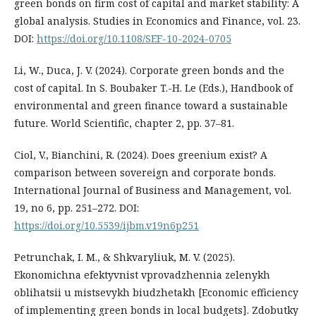
green bonds on firm cost of capital and market stability: A
global analysis. Studies in Economics and Finance, vol. 23.
DOI:
https://doi.org/10.1108/SEF-10-2024-0705
Li, W., Duca, J. V. (2024). Corporate green bonds and the
cost of capital. In S. Boubaker T.-H. Le (Eds.), Handbook of
environmental and green finance toward a sustainable
future. World Scientific, chapter 2, pp. 37–81.
Ciol, V., Bianchini, R. (2024). Does greenium exist? A
comparison between sovereign and corporate bonds.
International Journal of Business and Management, vol.
19, no 6, pp. 251–272. DOI:
https://doi.org/10.5539/ijbm.v19n6p251
Petrunchak, I. M., & Shkvaryliuk, M. V. (2025).
Ekonomichna efektyvnist vprovadzhennia zelenykh
oblihatsii u mistsevykh biudzhetakh [Economic efficiency
of implementing green bonds in local budgets]. Zdobutky