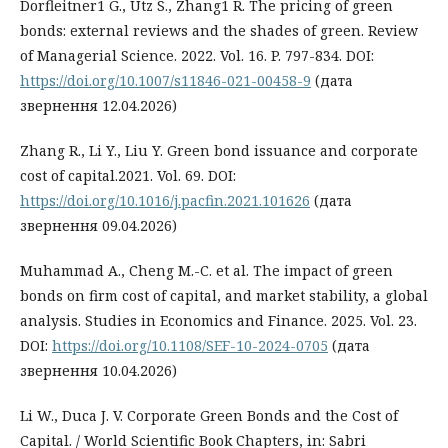
Dorfleitner1 G., Utz S., Zhang1 R. The pricing of green
bonds: external reviews and the shades of green. Review
of Managerial Science. 2022. Vol. 16. P. 797-834. DOI:
https://doi.org/10.1007/s11846-021-00458-9
(дата
звернення 12.04.2026)
Zhang R., Li Y., Liu Y. Green bond issuance and corporate
cost of capital.2021. Vol. 69. DOI:
https://doi.org/10.1016/j.pacfin.2021.101626
(дата
звернення 09.04.2026)
Muhammad А., Cheng M.-C. еt al. The impact of green
bonds on firm cost of capital, and market stability, a global
analysis. Studies in Economics and Finance. 2025. Vol. 23.
DOI:
https://doi.org/10.1108/SEF-10-2024-0705
(дата
звернення 10.04.2026)
Li W., Duca J. V. Corporate Green Bonds and the Cost of
Capital. / World Scientific Book Chapters, in: Sabri