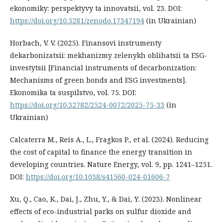
ekonomiky: perspektyvy ta innovatsii, vol. 23. DOI:
https://doi.org/10.5281/zenodo.17347194
(in Ukrainian)
Horbach, V. V. (2025). Finansovi instrumenty
dekarbonizatsii: mekhanizmy zelenykh oblihatsii ta ESG-
investytsii [Financial instruments of decarbonization:
Mechanisms of green bonds and ESG investments].
Ekonomika ta suspilstvo, vol. 75. DOI:
https://doi.org/10.32782/2524-0072/2025-75-33
(in
Ukrainian)
Calcaterra M., Reis A., L., Fragkos P., et al. (2024). Reducing
the cost of capital to finance the energy transition in
developing countries. Nature Energy, vol. 9, pp. 1241–1251.
DOI:
https://doi.org/10.1038/s41560-024-01606-7
Xu, Q., Cao, K., Dai, J., Zhu, Y., & Dai, Y. (2023). Nonlinear
effects of eco-industrial parks on sulfur dioxide and