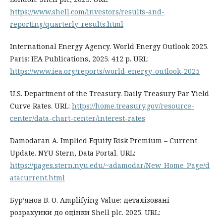
https://www.shell.com/investors/results-and-
reporting/quarterly-results.html
International Energy Agency. World Energy Outlook 2025.
Paris: IEA Publications, 2025. 412 p. URL:
https://www.iea.org/reports/world-energy-outlook-2025
U.S. Department of the Treasury. Daily Treasury Par Yield
Curve Rates. URL:
https://home.treasury.gov/resource-
center/data-chart-center/interest-rates
Damodaran A. Implied Equity Risk Premium – Current
Update. NYU Stern, Data Portal. URL:
https://pages.stern.nyu.edu/~adamodar/New_Home_Page/d
atacurrent.html
Бур’янов В. О. Amplifying Value: деталізовані
розрахунки до оцінки Shell plc. 2025. URL: