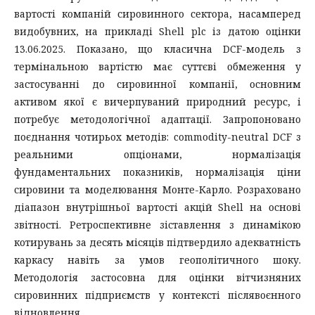
вартості компаній сировинного сектора, насамперед
видобувних, на прикладі Shell plc із датою оцінки
13.06.2025. Показано, що класична DCF-модель з
термінальною вартістю має суттєві обмеження у
застосуванні до сировинної компанії, основним
активом якої є вичерпуваний природний ресурс, і
потребує методологічної адаптації. Запропоновано
поєднання чотирьох методів: commodity-neutral DCF з
реальними опціонами, нормалізація
фундаментальних показників, нормалізація ціни
сировини та моделювання Монте-Карло. Розраховано
діапазон внутрішньої вартості акцій Shell на основі
звітності. Ретроспективне зіставлення з динамікою
котирувань за десять місяців підтвердило адекватність
каркасу навіть за умов геополітичного шоку.
Методологія застосовна для оцінки вітчизняних
сировинних підприємств у контексті післявоєнного
відновлення.