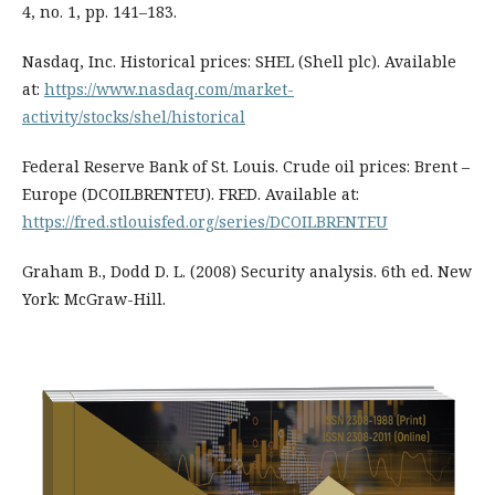
4, no. 1, pp. 141–183.
Nasdaq, Inc. Historical prices: SHEL (Shell plc). Available
at:
https://www.nasdaq.com/market-
activity/stocks/shel/historical
Federal Reserve Bank of St. Louis. Crude oil prices: Brent –
Europe (DCOILBRENTEU). FRED. Available at:
https://fred.stlouisfed.org/series/DCOILBRENTEU
Graham B., Dodd D. L. (2008) Security analysis. 6th ed. New
York: McGraw-Hill.