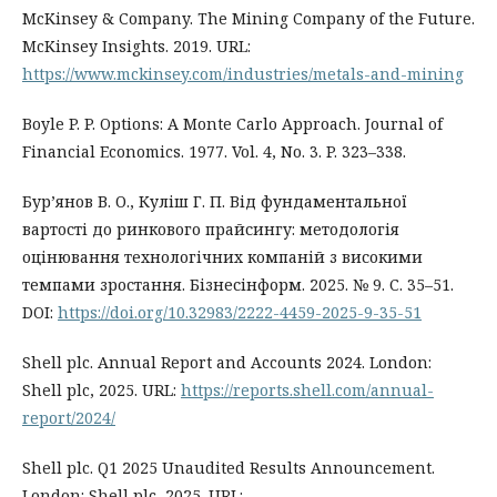
McKinsey & Company. The Mining Company of the Future.
McKinsey Insights. 2019. URL:
https://www.mckinsey.com/industries/metals-and-mining
Boyle P. P. Options: A Monte Carlo Approach. Journal of
Financial Economics. 1977. Vol. 4, No. 3. P. 323–338.
Бур’янов В. О., Куліш Г. П. Від фундаментальної
вартості до ринкового прайсингу: методологія
оцінювання технологічних компаній з високими
темпами зростання. Бізнесінформ. 2025. № 9. С. 35–51.
DOI:
https://doi.org/10.32983/2222-4459-2025-9-35-51
Shell plc. Annual Report and Accounts 2024. London:
Shell plc, 2025. URL:
https://reports.shell.com/annual-
report/2024/
Shell plc. Q1 2025 Unaudited Results Announcement.
London: Shell plc, 2025. URL: