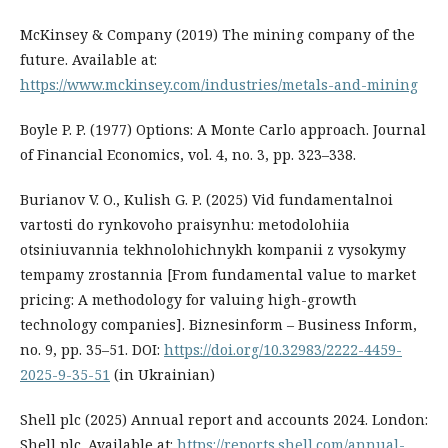
McKinsey & Company (2019) The mining company of the
future. Available at:
https://www.mckinsey.com/industries/metals-and-mining
Boyle P. P. (1977) Options: A Monte Carlo approach. Journal
of Financial Economics, vol. 4, no. 3, pp. 323–338.
Burianov V. O., Kulish G. P. (2025) Vid fundamentalnoi
vartosti do rynkovoho praisynhu: metodolohiia
otsiniuvannia tekhnolohichnykh kompanii z vysokymy
tempamy zrostannia [From fundamental value to market
pricing: A methodology for valuing high-growth
technology companies]. Biznesinform – Business Inform,
no. 9, pp. 35–51. DOI:
https://doi.org/10.32983/2222-4459-
2025-9-35-51
(in Ukrainian)
Shell plc (2025) Annual report and accounts 2024. London:
Shell plc. Available at:
https://reports.shell.com/annual-