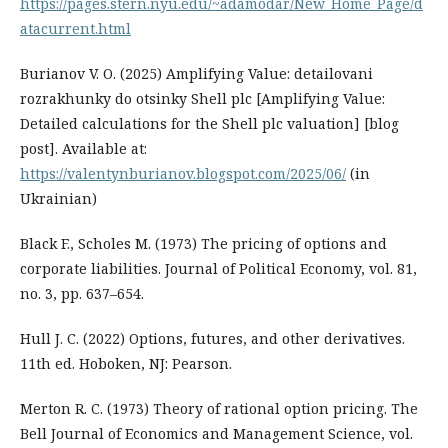
https://pages.stern.nyu.edu/~adamodar/New_Home_Page/d
atacurrent.html
Burianov V. O. (2025) Amplifying Value: detailovani
rozrakhunky do otsinky Shell plc [Amplifying Value:
Detailed calculations for the Shell plc valuation] [blog
post]. Available at:
https://valentynburianov.blogspot.com/2025/06/
(in
Ukrainian)
Black F., Scholes M. (1973) The pricing of options and
corporate liabilities. Journal of Political Economy, vol. 81,
no. 3, pp. 637–654.
Hull J. C. (2022) Options, futures, and other derivatives.
11th ed. Hoboken, NJ: Pearson.
Merton R. C. (1973) Theory of rational option pricing. The
Bell Journal of Economics and Management Science, vol.