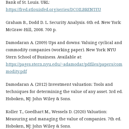
Bank of St. Louis. URL:
https://fred.stlouisfed.org/series/DCOILBRENTEU
Graham B., Dodd D. L. Security Analysis. 6th ed. New York:
McGraw-Hill, 2008. 700 p.
Damodaran A. (2009) Ups and downs: Valuing cyclical and
commodity companies (working paper). New York: NYU
Stern School of Business. Available at:
https://pages.stern.nyu.edu/~adamodar/pdfiles/papers/com
modity.pdf
Damodaran A. (2012) Investment valuation: Tools and
techniques for determining the value of any asset. 3rd ed.
Hoboken, NJ: John Wiley & Sons.
Koller T., Goedhart M., Wessels D. (2020) Valuation:
Measuring and managing the value of companies. 7th ed.
Hoboken, NJ: John Wiley & Sons.