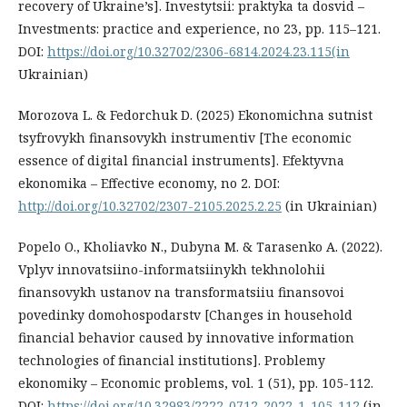
recovery of Ukraine’s]. Investytsii: praktyka ta dosvid –
Investments: practice and experience, no 23, pp. 115–121.
DOI:
https://doi.org/10.32702/2306-6814.2024.23.115(in
Ukrainian)
Morozova L. & Fedorchuk D. (2025) Ekonomichna sutnist
tsyfrovykh finansovykh instrumentiv [The economic
essence of digital financial instruments]. Efektyvna
ekonomika – Effective economy, no 2. DOI:
http://doi.org/10.32702/2307-2105.2025.2.25
(in Ukrainian)
Popelo О., Kholiavko N., Dubyna М. & Tarasenko А. (2022).
Vplyv innovatsiino-informatsiinykh tekhnolohii
finansovykh ustanov na transformatsiiu finansovoi
povedinky domohospodarstv [Changes in household
financial behavior caused by innovative information
technologies of financial institutions]. Problemy
ekonomiky – Economic problems, vol. 1 (51), pp. 105-112.
DOI:
https://doi.org/10.32983/2222-0712-2022-1-105-112
(in