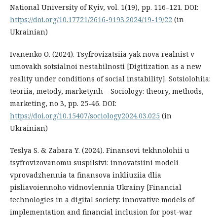
National University of Kyiv, vol. 1(19), pp. 116–121. DOI:
https://doi.org/10.17721/2616-9193.2024/19-19/22
(in
Ukrainian)
Ivanenko О. (2024). Tsyfrovizatsiia yak nova realnist v
umovakh sotsialnoi nestabilnosti [Digitization as a new
reality under conditions of social instability]. Sotsiolohiia:
teoriia, metody, marketynh – Sociology: theory, methods,
marketing, no 3, pp. 25-46. DOI:
https://doi.org/10.15407/sociology2024.03.025
(in
Ukrainian)
Teslya S. & Zabara Y. (2024). Finansovi tekhnolohii u
tsyfrovizovanomu suspilstvi: innovatsiini modeli
vprovadzhennia ta finansova inkliuziia dlia
pisliavoiennoho vidnovlennia Ukrainy [Financial
technologies in a digital society: innovative models of
implementation and financial inclusion for post-war