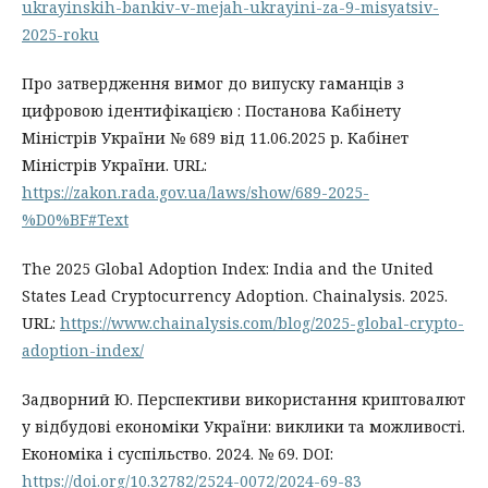
ukrayinskih-bankiv-v-mejah-ukrayini-za-9-misyatsiv-
2025-roku
Про затвердження вимог до випуску гаманців з
цифровою ідентифікацією : Постанова Кабінету
Міністрів України № 689 від 11.06.2025 р. Кабінет
Міністрів України. URL:
https://zakon.rada.gov.ua/laws/show/689-2025-
%D0%BF#Text
The 2025 Global Adoption Index: India and the United
States Lead Cryptocurrency Adoption. Chainalysis. 2025.
URL:
https://www.chainalysis.com/blog/2025-global-crypto-
adoption-index/
Задворний Ю. Перспективи використання криптовалют
у відбудові економіки України: виклики та можливості.
Економіка і суспільство. 2024. № 69. DOI:
https://doi.org/10.32782/2524-0072/2024-69-83