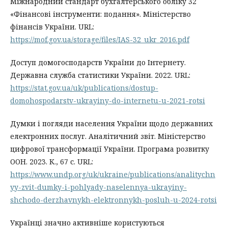
Міжнародний стандарт бухгалтерського обліку 32
«Фінансові інструменти: подання». Міністерство
фінансів України. URL:
https://mof.gov.ua/storage/files/IAS-32_ukr_2016.pdf
Доступ домогосподарств України до Інтернету.
Державна служба статистики України. 2022. URL:
https://stat.gov.ua/uk/publications/dostup-
domohospodarstv-ukrayiny-do-internetu-u-2021-rotsi
Думки і погляди населення України щодо державних
електронних послуг. Аналітичний звіт. Міністерство
цифрової трансформації України. Програма розвитку
ООН. 2023. К., 67 с. URL:
https://www.undp.org/uk/ukraine/publications/analitychn
yy-zvit-dumky-i-pohlyady-naselennya-ukrayiny-
shchodo-derzhavnykh-elektronnykh-posluh-u-2024-rotsi
Українці значно активніше користуються