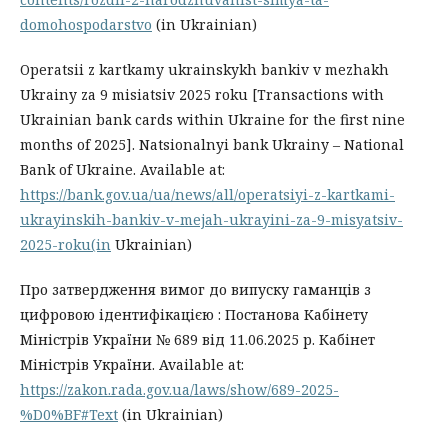
domohospodarstvo
(in Ukrainian)
Operatsii z kartkamy ukrainskykh bankiv v mezhakh
Ukrainy za 9 misiatsiv 2025 roku [Transactions with
Ukrainian bank cards within Ukraine for the first nine
months of 2025]. Natsionalnyi bank Ukrainy – National
Bank of Ukraine. Available at:
https://bank.gov.ua/ua/news/all/operatsiyi-z-kartkami-
ukrayinskih-bankiv-v-mejah-ukrayini-za-9-misyatsiv-
2025-roku(in
Ukrainian)
Про затвердження вимог до випуску гаманців з
цифровою ідентифікацією : Постанова Кабінету
Міністрів України № 689 від 11.06.2025 р. Кабінет
Міністрів України. Available at:
https://zakon.rada.gov.ua/laws/show/689-2025-
%D0%BF#Text
(in Ukrainian)