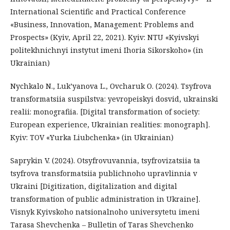
International Scientific and Practical Conference
«Business, Innovation, Management: Problems and
Prospects» (Kyiv, April 22, 2021). Кyiv: NTU «Kyivskyi
politekhnichnyi instytut imeni Ihoria Sikorskoho» (in
Ukrainian)
Nychkalo N., Luk’yanova L., Оvcharuk О. (2024). Tsyfrova
transformatsiia suspilstva: yevropeiskyi dosvid, ukrainski
realii: monografiia. [Digital transformation of society:
European experience, Ukrainian realities: monograph].
Кyiv: TOV «Yurka Liubchenka» (in Ukrainian)
Saprykin V. (2024). Otsyfrovuvannia, tsyfrovizatsiia ta
tsyfrova transformatsiia publichnoho upravlinnia v
Ukraini [Digitization, digitalization and digital
transformation of public administration in Ukraine].
Visnyk Kyivskoho natsionalnoho universytetu imeni
Tarasa Shevchenka – Bulletin of Taras Shevchenko