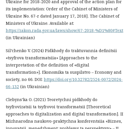
Ukraine for 2018-2020 and approval of the action plan for
its implementation: Order of the Cabinet of Ministers of
Ukraine No. 67-r dated January 17, 2018]. The Cabinet of
Ministers of Ukraine. Available at:
https://zakon.rada.gov.ua/laws/show/67-2018-%D1%80#Text
(in Ukrainian)
Sil’chenko V. (2024) Pidkhody do traktuvannia definitsii
«tsyfrova transformatsiia» [Approaches to the
interpretation of the definition of «digital
transformation»]. Ekonomika ta suspilstvo – Economy and
society, no 66. DOI:
https://doi.org/10.32782/2524-0072/2024-
66-132
(in Ukrainian)
Clebyns’ka О. (2021) Teoretychni pidkhody do
tsyfrovizatsii ta tsyfrovoi transformatsii [Theoretical
approaches to digitalization and digital transformation]. II
Mizhnarodna naukovo-praktychna konferentsiia «Biznes,
innovatsii, menedzhment: problemy ta perspektyvy» – II