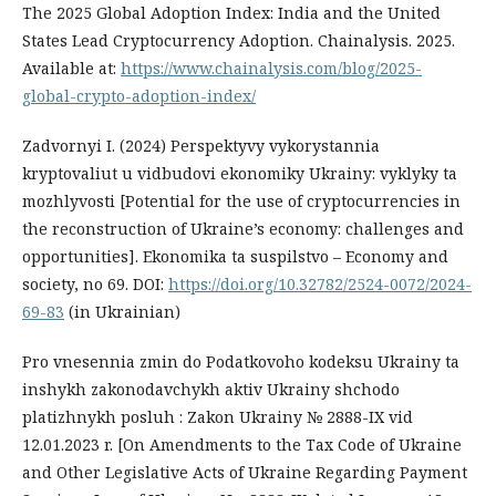
The 2025 Global Adoption Index: India and the United
States Lead Cryptocurrency Adoption. Chainalysis. 2025.
Available at:
https://www.chainalysis.com/blog/2025-
global-crypto-adoption-index/
Zadvornyi I. (2024) Perspektyvy vykorystannia
kryptovaliut u vidbudovi ekonomiky Ukrainy: vyklyky ta
mozhlyvosti [Potential for the use of cryptocurrencies in
the reconstruction of Ukraine’s economy: challenges and
opportunities]. Ekonomika ta suspilstvo – Economy and
society, no 69. DOI:
https://doi.org/10.32782/2524-0072/2024-
69-83
(in Ukrainian)
Pro vnesennia zmin do Podatkovoho kodeksu Ukrainy ta
inshykh zakonodavchykh aktiv Ukrainy shchodo
platizhnykh posluh : Zakon Ukrainy № 2888-IX vid
12.01.2023 r. [On Amendments to the Tax Code of Ukraine
and Other Legislative Acts of Ukraine Regarding Payment