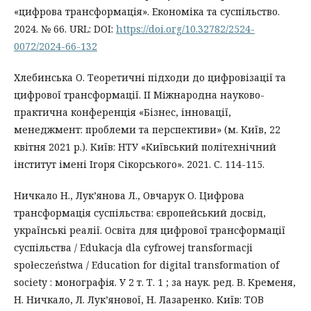
«цифрова трансформація». Економіка та суспільство.
2024. № 66. URL: DOI:
https://doi.org/10.32782/2524-
0072/2024-66-132
Хлебинська О. Теоретичні підходи до цифровізації та
цифрової трансформації. ІІ Міжнародна науково-
практична конференція «Бізнес, інновації,
менеджмент: проблеми та перспективи» (м. Київ, 22
квітня 2021 р.). Київ: НТУ «Київський політехнічний
інститут імені Ігоря Сікорського». 2021. С. 114-115.
Ничкало Н., Лук’янова Л., Овчарук О. Цифрова
трансформація суспільства: європейський досвід,
українські реалії. Освіта для цифрової трансформації
суспільства / Edukacja dla cyfrowej transformacji
społeczeństwa / Education for digital transformation of
society : монографія. У 2 т. Т. 1 ; за наук. ред. В. Кременя,
Н. Ничкало, Л. Лук’янової, Н. Лазаренко. Київ: ТОВ