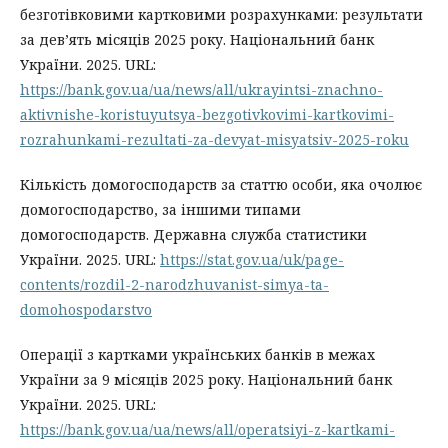
безготівковими картковими розрахунками: результати
за дев’ять місяців 2025 року. Національний банк
України. 2025. URL:
https://bank.gov.ua/ua/news/all/ukrayintsi-znachno-
aktivnishe-koristuyutsya-bezgotivkovimi-kartkovimi-
rozrahunkami-rezultati-za-devyat-misyatsiv-2025-roku
Кількість домогосподарств за статтю особи, яка очолює
домогосподарство, за іншими типами
домогосподарств. Державна служба статистики
України. 2025. URL:
https://stat.gov.ua/uk/page-
contents/rozdil-2-narodzhuvanist-simya-ta-
domohospodarstvo
Операції з картками українських банків в межах
України за 9 місяців 2025 року. Національний банк
України. 2025. URL:
https://bank.gov.ua/ua/news/all/operatsiyi-z-kartkami-