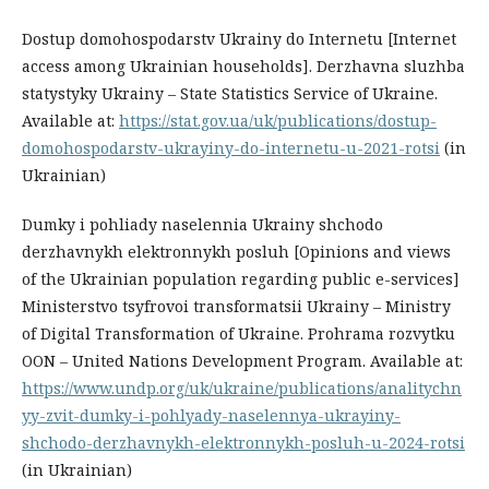
Dostup domohospodarstv Ukrainy do Internetu [Internet
access among Ukrainian households]. Derzhavna sluzhba
statystyky Ukrainy – State Statistics Service of Ukraine.
Available at:
https://stat.gov.ua/uk/publications/dostup-
domohospodarstv-ukrayiny-do-internetu-u-2021-rotsi
(in
Ukrainian)
Dumky i pohliady naselennia Ukrainy shchodo
derzhavnykh elektronnykh posluh [Opinions and views
of the Ukrainian population regarding public e-services]
Ministerstvo tsyfrovoi transformatsii Ukrainy – Ministry
of Digital Transformation of Ukraine. Prohrama rozvytku
OON – United Nations Development Program. Available at:
https://www.undp.org/uk/ukraine/publications/analitychn
yy-zvit-dumky-i-pohlyady-naselennya-ukrayiny-
shchodo-derzhavnykh-elektronnykh-posluh-u-2024-rotsi
(in Ukrainian)