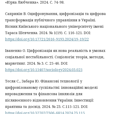
«Юрка Любченка». 2024. С. 74-98.
Саприкін В. Оцифровування, цифровізація та цифрова
трансформація публічного управління в Україні.
Вісник Київського національного університету імені
Тараса Шевченка. 2024. № 1(19). С. 116-121. DOI:
https://doi.org/10.17721/2616-9193.2024/19-19/22
Іваненко О. Цифровізація як нова реальність в умовах
соціальної нестабільності. Соцiологiя: теорiя, методи,
маркетинг. 2024. № 3. С. 25-46. DOI:
https://doi.org/10.15407/sociology2024.03.025
Тесля С., Забара Ю. Фінансові технології у
цифровізованому суспільстві: інноваційні моделі
впровадження та фінансова інклюзія для
післявоєнного відновлення України. Інвестиції:
практика та досвід. 2024. № 23. С.115-121. DOI:
https://doi.org/10.32702/2306-6814.2024.23.115