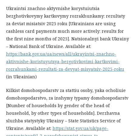
Ukraintsi znachno aktyvnishe korystuiutsia
bezghotivkovymy kartkovymy rozrakhunkamy: rezultaty
za deviat misiatsiv 2025 roku [Ukrainians are using
cashless card payments much more actively: results for
the first nine months of 2025]. Natsionalnyi bank Ukrainy
– National Bank of Ukraine. Available at:
https://bank.gov.ua/ua/news/all/ukrayintsi-znachno-
aktivnishe-koristuyutsya-bezgotivkovimi-kartkovimi-
rozrahunkami-rezultati-za-devyat-misyatsiv-2025-roku
(in Ukrainian)
Kilkist domohospodarstv za stattiu osoby, yaka ocholiuie
domohospodarstvo, za inshymy typamy domohospodarstv
[Number of households by gender of the head of
household, by other types of households]. Derzhavna
sluzhba statystyky Ukrainy – State Statistics Service of
Ukraine. Available at:
https://stat.gov.ua/uk/page-
contents/rozdil-2-narodzhuvanist-simya-ta-