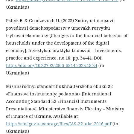
Ukrainian)
Pshyk B. & Grudzevuch U. (2023) Zminy u finansovii
povedintsi domohospodarstv v umovakh rozvytku
tsyfrovoi ekonomiky [Changes in the financial behavior of
households under the development of the digital
economy]. Investytsii: praktyka ta dosvid – Investments:
practice and experience, no 18, pp. 34–41. DOI:
https://doi.org/10.32702/2306-6814.2023.18.34
(in
Ukrainian)
Mizhnarodnyi standart bukhhalterskoho obliku 32
«Finansovi instrumenty: podannia» [International
Accounting Standard 32 «Financial Instruments:
Presentation»]. Ministerstvo finansiv Ukrainy – Ministry
of Finance of Ukraine. Available at:
https://mof.gov.ua/storage/files/IAS-32_ukr_2016.pdf
(in
Ukrainian)