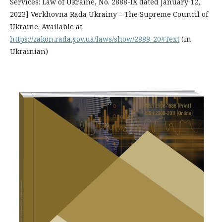
Services: Law of Ukraine, No. 2888-IX dated January 12,
2023] Verkhovna Rada Ukrainy – The Supreme Council of
Ukraine. Available at:
https://zakon.rada.gov.ua/laws/show/2888-20#Text
(in
Ukrainian)