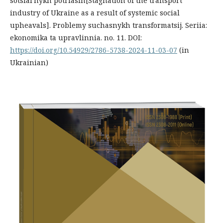
sotsial'nykh potriasin[Stagnation of the transport
industry of Ukraine as a result of systemic social
upheavals]. Problemy suchasnykh transformatsij. Seriia:
ekonomika ta upravlinnia. no. 11. DOI:
https://doi.org/10.54929/2786-5738-2024-11-03-07
(in
Ukrainian)