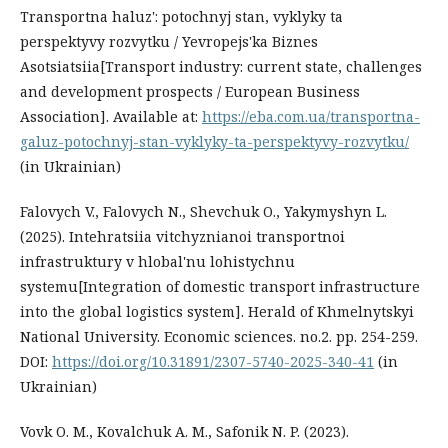
Transportna haluz': potochnyj stan, vyklyky ta
perspektyvy rozvytku / Yevropejs'ka Biznes
Asotsiatsiia[Transport industry: current state, challenges
and development prospects / European Business
Association]. Available at:
https://eba.com.ua/transportna-
galuz-potochnyj-stan-vyklyky-ta-perspektyvy-rozvytku/
(in Ukrainian)
Falovych V., Falovych N., Shevchuk O., Yakymyshyn L.
(2025). Intehratsiia vitchyznianoi transportnoi
infrastruktury v hlobal'nu lohistychnu
systemu[Integration of domestic transport infrastructure
into the global logistics system]. Herald of Khmelnytskyi
National University. Economic sciences. no.2. pp. 254-259.
DOI:
https://doi.org/10.31891/2307-5740-2025-340-41
(in
Ukrainian)
Vovk O. M., Kovalchuk A. M., Safonik N. P. (2023).