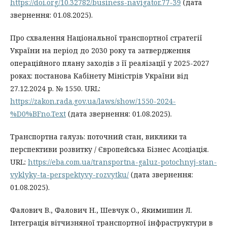
https://doi.org/10.32782/business-navigator.77-39
(дата
звернення: 01.08.2025).
Про схвалення Національної транспортної стратегії
України на період до 2030 року та затвердження
операційного плану заходів з її реалізації у 2025-2027
роках: постанова Кабінету Міністрів України від
27.12.2024 р. № 1550. URL:
https://zakon.rada.gov.ua/laws/show/1550-2024-
%D0%BFno.Text
(дата звернення: 01.08.2025).
Транспортна галузь: поточний стан, виклики та
перспективи розвитку / Європейська Бізнес Асоціація.
URL:
https://eba.com.ua/transportna-galuz-potochnyj-stan-
vyklyky-ta-perspektyvy-rozvytku/
(дата звернення:
01.08.2025).
Фалович В., Фалович Н., Шевчук О., Якимишин Л.
Інтеграція вітчизняної транспортної інфраструктури в