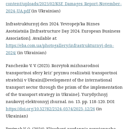
content/uploads/2025/02/KSE_Damages_Report-November-
2024-UA.pdf
(in Ukrainian)
Infrastrukturnyj den 2024. Yevropejs'ka Biznes
Asotsiatsiia [Infrastructure Day 2024. European Business
Association]. Available at:
https://eba.com.ua/photogallery/infrastrukturnyj-den-
2024/
(in Ukrainian)
Panchenko V. V. (2023). Rozvytok mizhnarodnoi
transportnoi sfery kriz' pryzmu realizatsii transportnoi
stratehii v Ukraini[Development of the international
transport sector through the prism of the implementation
of the transport strategy in Ukraine]. Yurydychnyj
naukovyj elektronnyj zhurnal. no. 13. pp. 118-120. DOI:
https://doi.org/10.32782/2524-0374/2023-12/26
(in
Ukrainian)
Pryjmak V. O. (2024). Kliuchovi zavdannia povoiennoho