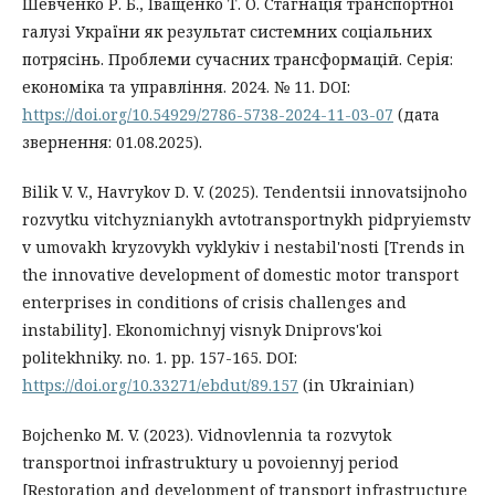
Шевченко Р. Б., Іващенко Т. О. Стагнація транспортної
галузі України як результат системних соціальних
потрясінь. Проблеми сучасних трансформацій. Серія:
економіка та управління. 2024. № 11. DOI:
https://doi.org/10.54929/2786-5738-2024-11-03-07
(дата
звернення: 01.08.2025).
Bilik V. V., Havrykov D. V. (2025). Tendentsii innovatsijnoho
rozvytku vitchyznianykh avtotransportnykh pidpryiemstv
v umovakh kryzovykh vyklykiv i nestabil'nosti [Trends in
the innovative development of domestic motor transport
enterprises in conditions of crisis challenges and
instability]. Ekonomichnyj visnyk Dniprovs'koi
politekhniky. no. 1. pp. 157-165. DOI:
https://doi.org/10.33271/ebdut/89.157
(in Ukrainian)
Bojchenko M. V. (2023). Vidnovlennia ta rozvytok
transportnoi infrastruktury u povoiennyj period
[Restoration and development of transport infrastructure