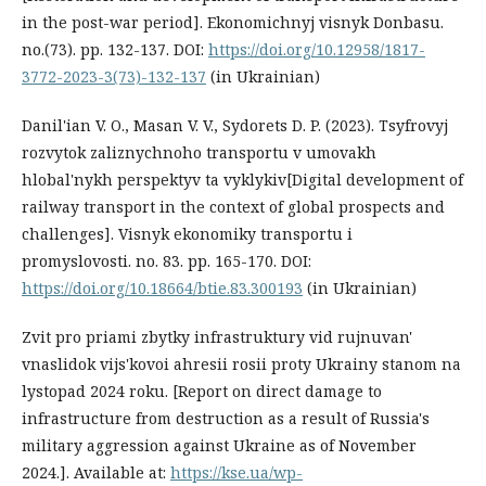
in the post-war period]. Ekonomichnyj visnyk Donbasu.
no.(73). pp. 132-137. DOI:
https://doi.org/10.12958/1817-
3772-2023-3(73)-132-137
(in Ukrainian)
Danil'ian V. O., Masan V. V., Sydorets D. P. (2023). Tsyfrovyj
rozvytok zaliznychnoho transportu v umovakh
hlobal'nykh perspektyv ta vyklykiv[Digital development of
railway transport in the context of global prospects and
challenges]. Visnyk ekonomiky transportu i
promyslovosti. no. 83. pp. 165-170. DOI:
https://doi.org/10.18664/btie.83.300193
(in Ukrainian)
Zvit pro priami zbytky infrastruktury vid rujnuvan'
vnaslidok vijs'kovoi ahresii rosii proty Ukrainy stanom na
lystopad 2024 roku. [Report on direct damage to
infrastructure from destruction as a result of Russia's
military aggression against Ukraine as of November
2024.]. Available at:
https://kse.ua/wp-