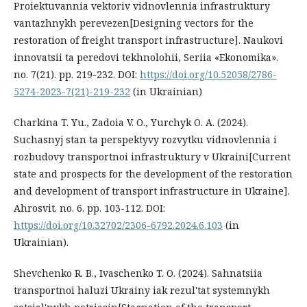
Proiektuvannia vektoriv vidnovlennia infrastruktury
vantazhnykh perevezen[Designing vectors for the
restoration of freight transport infrastructure]. Naukovi
innovatsii ta peredovi tekhnolohii, Seriia «Ekonomika».
no. 7(21). pp. 219-232. DOI:
https://doi.org/10.52058/2786-
5274-2023-7(21)-219-232
(in Ukrainian)
Charkina T. Yu., Zadoia V. O., Yurchyk O. A. (2024).
Suchasnyj stan ta perspektyvy rozvytku vidnovlennia i
rozbudovy transportnoi infrastruktury v Ukraini[Current
state and prospects for the development of the restoration
and development of transport infrastructure in Ukraine].
Ahrosvit. no. 6. pp. 103-112. DOI:
https://doi.org/10.32702/2306-6792.2024.6.103
(in
Ukrainian).
Shevchenko R. B., Ivaschenko T. O. (2024). Sahnatsiia
transportnoi haluzi Ukrainy iak rezul'tat systemnykh