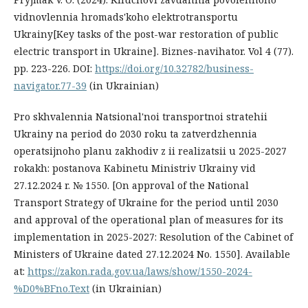
vidnovlennia hromads'koho elektrotransportu
Ukrainy[Key tasks of the post-war restoration of public
electric transport in Ukraine]. Biznes-navihator. Vol 4 (77).
pp. 223-226. DOI:
https://doi.org/10.32782/business-
navigator.77-39
(in Ukrainian)
Pro skhvalennia Natsional'noi transportnoi stratehii
Ukrainy na period do 2030 roku ta zatverdzhennia
operatsijnoho planu zakhodiv z ii realizatsii u 2025-2027
rokakh: postanova Kabinetu Ministriv Ukrainy vid
27.12.2024 r. № 1550. [On approval of the National
Transport Strategy of Ukraine for the period until 2030
and approval of the operational plan of measures for its
implementation in 2025-2027: Resolution of the Cabinet of
Ministers of Ukraine dated 27.12.2024 No. 1550]. Available
at:
https://zakon.rada.gov.ua/laws/show/1550-2024-
%D0%BFno.Text
(in Ukrainian)