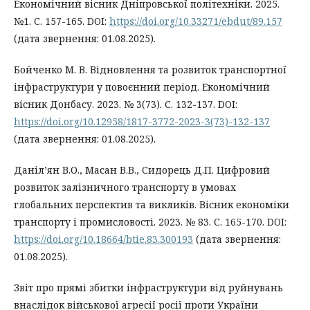
Економічний вісник Дніпровської політехніки. 2025.
№1. С. 157-165. DOI:
https://doi.org/10.33271/ebdut/89.157
(дата звернення: 01.08.2025).
Бойченко М. В. Відновлення та розвиток транспортної
інфраструктури у повоєнний період. Економічний
вісник Донбасу. 2023. № 3(73). С. 132-137. DOI:
https://doi.org/10.12958/1817-3772-2023-3(73)-132-137
(дата звернення: 01.08.2025).
Даніл’ян В.О., Масан В.В., Сидорець Д.П. Цифровий
розвиток залізничного транспорту в умовах
глобальних перспектив та викликів. Вісник економіки
транспорту і промисловості. 2023. № 83. С. 165-170. DOI:
https://doi.org/10.18664/btie.83.300193
(дата звернення:
01.08.2025).
Звіт про прямі збитки інфраструктури від руйнувань
внаслідок військової агресії росії проти України