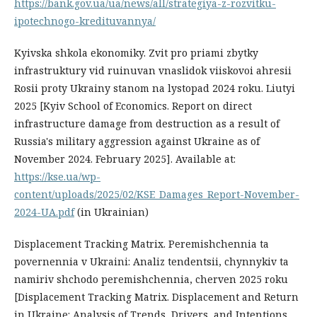
https://bank.gov.ua/ua/news/all/strategiya-z-rozvitku-
ipotechnogo-kredituvannya/
Kyivska shkola ekonomiky. Zvit pro priami zbytky
infrastruktury vid ruinuvan vnaslidok viiskovoi ahresii
Rosii proty Ukrainy stanom na lystopad 2024 roku. Liutyi
2025 [Kyiv School of Economics. Report on direct
infrastructure damage from destruction as a result of
Russia's military aggression against Ukraine as of
November 2024. February 2025]. Available at:
https://kse.ua/wp-
content/uploads/2025/02/KSE_Damages_Report-November-
2024-UA.pdf
(in Ukrainian)
Displacement Tracking Matrix. Peremishchennia ta
povernennia v Ukraini: Analiz tendentsii, chynnykiv ta
namiriv shchodo peremishchennia, cherven 2025 roku
[Displacement Tracking Matrix. Displacement and Return
in Ukraine: Analysis of Trends, Drivers, and Intentions