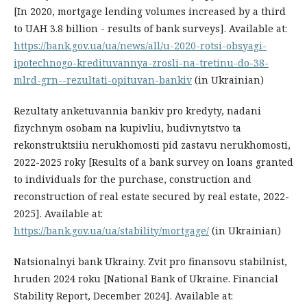
[In 2020, mortgage lending volumes increased by a third
to UAH 3.8 billion - results of bank surveys]. Available at:
https://bank.gov.ua/ua/news/all/u-2020-rotsi-obsyagi-
ipotechnogo-kredituvannya-zrosli-na-tretinu-do-38-
mlrd-grn--rezultati-opituvan-bankiv
(in Ukrainian)
Rezultaty anketuvannia bankiv pro kredyty, nadani
fizychnym osobam na kupivliu, budivnytstvo ta
rekonstruktsiiu nerukhomosti pid zastavu nerukhomosti,
2022-2025 roky [Results of a bank survey on loans granted
to individuals for the purchase, construction and
reconstruction of real estate secured by real estate, 2022-
2025]. Available at:
https://bank.gov.ua/ua/stability/mortgage/
(in Ukrainian)
Natsionalnyi bank Ukrainy. Zvit pro finansovu stabilnist,
hruden 2024 roku [National Bank of Ukraine. Financial
Stability Report, December 2024]. Available at: