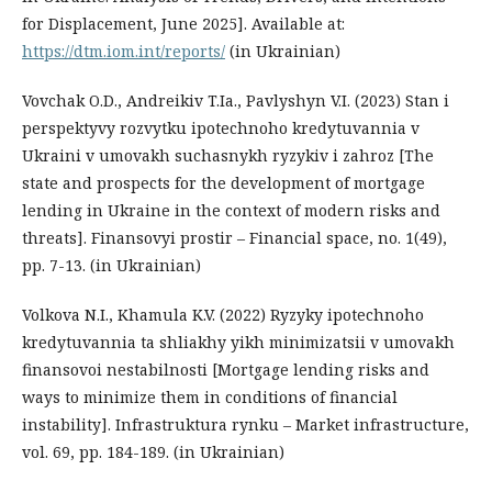
for Displacement, June 2025]. Available at:
https://dtm.iom.int/reports/
(in Ukrainian)
Vovchak O.D., Andreikiv T.Ia., Pavlyshyn V.I. (2023) Stan i
perspektyvy rozvytku ipotechnoho kredytuvannia v
Ukraini v umovakh suchasnykh ryzykiv i zahroz [The
state and prospects for the development of mortgage
lending in Ukraine in the context of modern risks and
threats]. Finansovyi prostir – Financial space, no. 1(49),
pp. 7-13. (in Ukrainian)
Volkova N.I., Khamula K.V. (2022) Ryzyky ipotechnoho
kredytuvannia ta shliakhy yikh minimizatsii v umovakh
finansovoi nestabilnosti [Mortgage lending risks and
ways to minimize them in conditions of financial
instability]. Infrastruktura rynku – Market infrastructure,
vol. 69, pp. 184-189. (in Ukrainian)