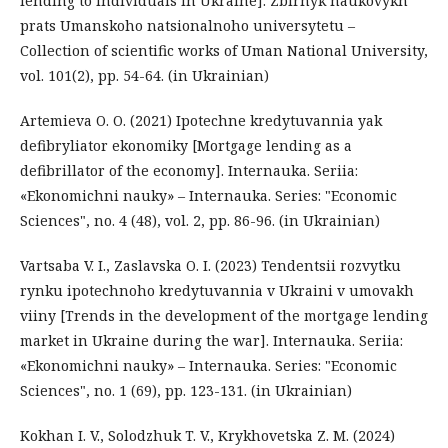
lending to individuals in Ukraine]. Zbirnyk naukovykh
prats Umanskoho natsionalnoho universytetu –
Collection of scientific works of Uman National University,
vol. 101(2), pp. 54-64. (in Ukrainian)
Artemieva O. O. (2021) Ipotechne kredytuvannia yak
defibryliator ekonomiky [Mortgage lending as a
defibrillator of the economy]. Internauka. Seriia:
«Ekonomichni nauky» – Internauka. Series: "Economic
Sciences", no. 4 (48), vol. 2, pp. 86-96. (in Ukrainian)
Vartsaba V. I., Zaslavska O. I. (2023) Tendentsii rozvytku
rynku ipotechnoho kredytuvannia v Ukraini v umovakh
viiny [Trends in the development of the mortgage lending
market in Ukraine during the war]. Internauka. Seriia:
«Ekonomichni nauky» – Internauka. Series: "Economic
Sciences", no. 1 (69), pp. 123-131. (in Ukrainian)
Kokhan I. V., Solodzhuk T. V., Krykhovetska Z. M. (2024)