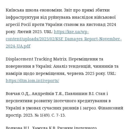
Київська школа економіки. Звіт про прямі збитки
інфраструктури від руйнувань внаслідок військової
агресії Росії проти України станом на листопад 2024
року. Лютий 2025. URL:
https://kse.ua/wp-
content/uploads/2025/02/KSE_Damages_Report-November-
2024-UA.pdf
Displacement Tracking Matrix. Переміщення та
повернення в Україні: Аналіз тенденцій, чинників та
намірів щодо переміщення, червень 2025 року. URL:
https://dtm.iom.int/reports/
Вовчак О.Д., Андрейків Т.Я., Павлишин В.І. Стан і
перспективи розвитку іпотечного кредитування в
Україні в умовах сучасних ризиків і загроз. Фінансовий
простір. 2023. № 1(49). С. 7-13.
Волкова Н.І., Хамула К.В. Ризики іпотечного