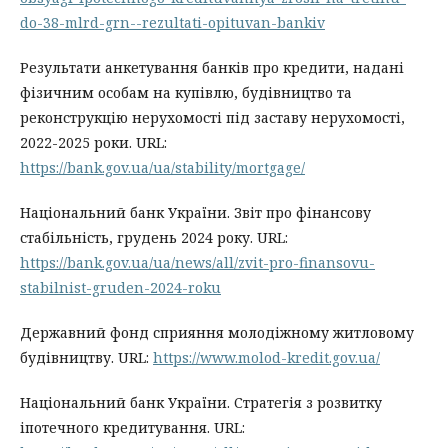
do-38-mlrd-grn--rezultati-opituvan-bankiv
Результати анкетування банків про кредити, надані
фізичним особам на купівлю, будівництво та
реконструкцію нерухомості під заставу нерухомості,
2022-2025 роки. URL:
https://bank.gov.ua/ua/stability/mortgage/
Національний банк України. Звіт про фінансову
стабільність, грудень 2024 року. URL:
https://bank.gov.ua/ua/news/all/zvit-pro-finansovu-
stabilnist-gruden-2024-roku
Державний фонд сприяння молодіжному житловому
будівництву. URL:
https://www.molod-kredit.gov.ua/
Національний банк України. Стратегія з розвитку
іпотечного кредитування. URL: