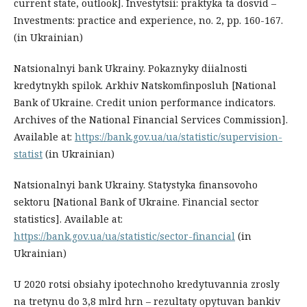
current state, outlook]. Investytsii: praktyka ta dosvid –
Investments: practice and experience, no. 2, pp. 160-167.
(in Ukrainian)
Natsionalnyi bank Ukrainy. Pokaznyky diialnosti
kredytnykh spilok. Arkhiv Natskomfinposluh [National
Bank of Ukraine. Credit union performance indicators.
Archives of the National Financial Services Commission].
Available at:
https://bank.gov.ua/ua/statistic/supervision-
statist
(in Ukrainian)
Natsionalnyi bank Ukrainy. Statystyka finansovoho
sektoru [National Bank of Ukraine. Financial sector
statistics]. Available at:
https://bank.gov.ua/ua/statistic/sector-financial
(in
Ukrainian)
U 2020 rotsi obsiahy ipotechnoho kredytuvannia zrosly
na tretynu do 3,8 mlrd hrn – rezultaty opytuvan bankiv