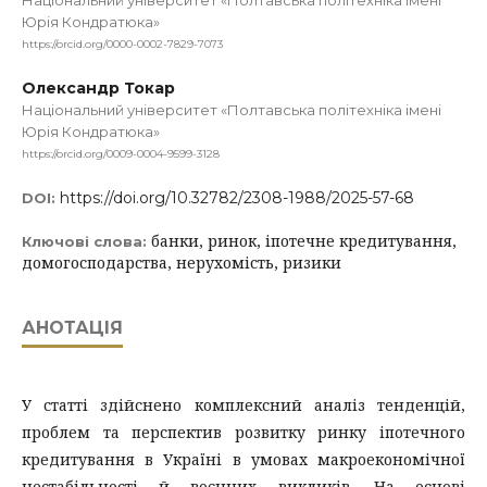
Національний університет «Полтавська політехніка імені
Юрія Кондратюка»
https://orcid.org/0000-0002-7829-7073
Олександр Токар
Національний університет «Полтавська політехніка імені
Юрія Кондратюка»
https://orcid.org/0009-0004-9599-3128
https://doi.org/10.32782/2308-1988/2025-57-68
DOI:
банки, ринок, іпотечне кредитування,
Ключові слова:
домогосподарства, нерухомість, ризики
АНОТАЦІЯ
У статті здійснено комплексний аналіз тенденцій,
проблем та перспектив розвитку ринку іпотечного
кредитування в Україні в умовах макроекономічної
нестабільності й воєнних викликів. На основі