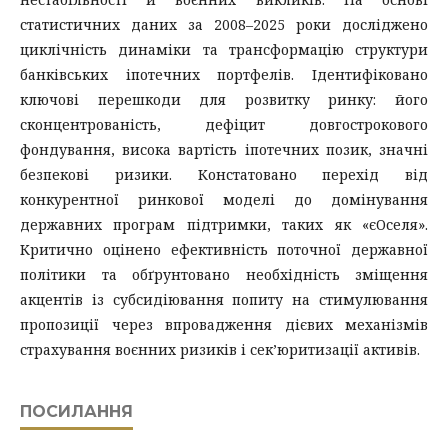
статистичних даних за 2008–2025 роки досліджено
циклічність динаміки та трансформацію структури
банківських іпотечних портфелів. Ідентифіковано
ключові перешкоди для розвитку ринку: його
сконцентрованість, дефіцит довгострокового
фондування, висока вартість іпотечних позик, значні
безпекові ризики. Констатовано перехід від
конкурентної ринкової моделі до домінування
державних програм підтримки, таких як «єОселя».
Критично оцінено ефективність поточної державної
політики та обґрунтовано необхідність зміщення
акцентів із субсидіювання попиту на стимулювання
пропозиції через впровадження дієвих механізмів
страхування воєнних ризиків і сек’юритизації активів.
ПОСИЛАННЯ