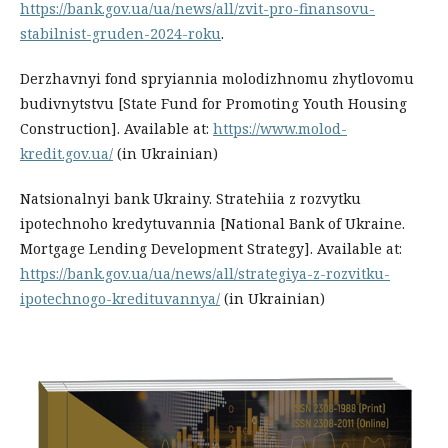
https://bank.gov.ua/ua/news/all/zvit-pro-finansovu-
stabilnist-gruden-2024-roku
.
Derzhavnyi fond spryiannia molodizhnomu zhytlovomu
budivnytstvu [State Fund for Promoting Youth Housing
Construction]. Available at:
https://www.molod-
kredit.gov.ua/
(in Ukrainian)
Natsionalnyi bank Ukrainy. Stratehiia z rozvytku
ipotechnoho kredytuvannia [National Bank of Ukraine.
Mortgage Lending Development Strategy]. Available at:
https://bank.gov.ua/ua/news/all/strategiya-z-rozvitku-
ipotechnogo-kredituvannya/
(in Ukrainian)