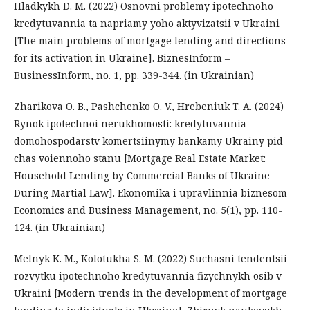
Hladkykh D. M. (2022) Osnovni problemy ipotechnoho
kredytuvannia ta napriamy yoho aktyvizatsii v Ukraini
[The main problems of mortgage lending and directions
for its activation in Ukraine]. BiznesInform –
BusinessInform, no. 1, pp. 339-344. (in Ukrainian)
Zharikova O. B., Pashchenko O. V., Hrebeniuk T. A. (2024)
Rynok ipotechnoi nerukhomosti: kredytuvannia
domohospodarstv komertsiinymy bankamy Ukrainy pid
chas voiennoho stanu [Mortgage Real Estate Market:
Household Lending by Commercial Banks of Ukraine
During Martial Law]. Ekonomika i upravlinnia biznesom –
Economics and Business Management, no. 5(1), pp. 110-
124. (in Ukrainian)
Melnyk K. M., Kolotukha S. M. (2022) Suchasni tendentsii
rozvytku ipotechnoho kredytuvannia fizychnykh osib v
Ukraini [Modern trends in the development of mortgage