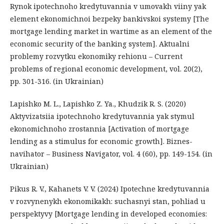
Rynok ipotechnoho kredytuvannia v umovakh viiny yak
element ekonomichnoi bezpeky bankivskoi systemy [The
mortgage lending market in wartime as an element of the
economic security of the banking system]. Aktualni
problemy rozvytku ekonomiky rehionu – Current
problems of regional economic development, vol. 20(2),
pp. 301-316. (in Ukrainian)
Lapishko M. L., Lapishko Z. Ya., Khudzik R. S. (2020)
Aktyvizatsiia ipotechnoho kredytuvannia yak stymul
ekonomichnoho zrostannia [Activation of mortgage
lending as a stimulus for economic growth]. Biznes-
navihator – Business Navigator, vol. 4 (60), pp. 149-154. (in
Ukrainian)
Pikus R. V., Kahanets V. V. (2024) Ipotechne kredytuvannia
v rozvynenykh ekonomikakh: suchasnyi stan, pohliad u
perspektyvy [Mortgage lending in developed economies: