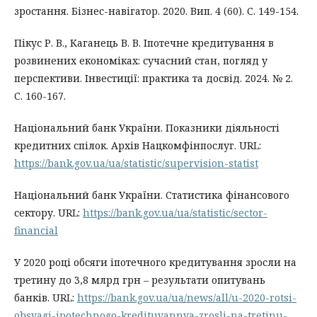
зростання. Бізнес-навігатор. 2020. Вип. 4 (60). С. 149-154.
Пікус Р. В., Каганець В. В. Іпотечне кредитування в
розвинених економіках: сучасний стан, погляд у
перспективи. Інвестиції: практика та досвід. 2024. № 2.
С. 160-167.
Національний банк України. Показники діяльності
кредитних спілок. Архів Нацкомфінпослуг. URL:
https://bank.gov.ua/ua/statistic/supervision-statist
Національний банк України. Статистика фінансового
сектору. URL:
https://bank.gov.ua/ua/statistic/sector-
financial
У 2020 році обсяги іпотечного кредитування зросли на
третину до 3,8 млрд грн – результати опитувань
банків. URL:
https://bank.gov.ua/ua/news/all/u-2020-rotsi-
obsyagi-ipotechnogo-kredituvannya-zrosli-na-tretinu-