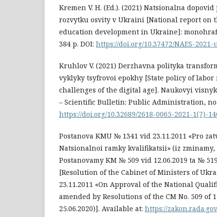
Kremen V. H. (Ed.). (2021) Natsionalna dopovid
rozvytku osvity v Ukraini [National report on t
education development in Ukraine]: monohrafi
384 p. DOI:
https://doi.org/10.37472/NAES-2021-
Kruhlov V. (2021) Derzhavna polityka transform
vyklyky tsyfrovoi epokhy [State policy of labo
challenges of the digital age]. Naukovyi visn
– Scientific Bulletin: Public Administration, no.
https://doi.org/10.32689/2618-0065-2021-1(7)-1
Postanova KMU № 1341 vid 23.11.2011 «Pro za
Natsionalnoi ramky kvalifikatsii» (iz zminamy
Postanovamy KM № 509 vid 12.06.2019 ta № 519 
[Resolution of the Cabinet of Ministers of Ukra
23.11.2011 «On Approval of the National Quali
amended by Resolutions of the CM No. 509 of 12
25.06.2020)]. Available at:
https://zakon.rada.go