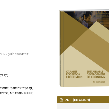
вний університет
57-55
 сили, ринок праці,
иття, молодь NEET,
PDF (ENGLISH)