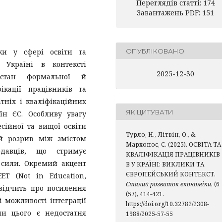
Переглядів статті: 174
Завантажень PDF: 151
ки у сфері освіти та
ОПУБЛІКОВАНО
 Україні в контексті
2025-12-30
о стан формальної й
ікації працівників та
тніх і кваліфікаційних
ЯК ЦИТУВАТИ
їн ЄС. Особливу увагу
сійної та вищої освіти
Турло, Н., Літвін, О., &
ий розрив між змістом
Мархонос, С. (2025). ОСВІТА ТА
одавців, що стримує
КВАЛІФІКАЦІЯ ПРАЦІВНИКІВ
 сили. Окремий акцент
В У КРАЇНІ: ВИКЛИКИ ТА
ЄВРОПЕЙСЬКИЙ КОНТЕКСТ.
T (Not in Education,
Сталий розвиток економіки
, (6
свідчить про посилення
(57), 414-421.
і можливості інтеграції
https://doi.org/10.32782/2308-
и цього є недостатня
1988/2025-57-55