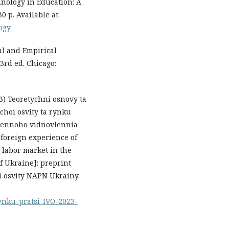
nology in Education: A
 p. Available at:
ogy
al and Empirical
3rd ed. Chicago:
23) Teoretychni osnovy ta
choi osvity ta rynku
oiennoho vidnovlennia
foreign experience of
 labor market in the
f Ukraine]: preprint
oi osvity NAPN Ukrainy.
ynku-pratsi_IVO-2023-