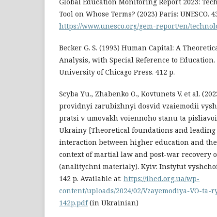
Global Education Monitoring Report 2023: Tech
Tool on Whose Terms? (2023) Paris: UNESCO. 430
https://www.unesco.org/gem-report/en/technol
Becker G. S. (1993) Human Capital: A Theoretic
Analysis, with Special Reference to Education. 
University of Chicago Press. 412 p.
Scyba Yu., Zhabenko O., Kovtunets V. et al. (20
providnyi zarubizhnyi dosvid vzaiemodii vysh
pratsi v umovakh voiennoho stanu ta pisliav
Ukrainy [Theoretical foundations and leading 
interaction between higher education and the
context of martial law and post-war recovery o
(analitychni materialy). Kyiv: Instytut vyshch
142 p. Available at:
https://ihed.org.ua/wp-
content/uploads/2024/02/Vzayemodiya-VO-ta-r
142p.pdf
(in Ukrainian)