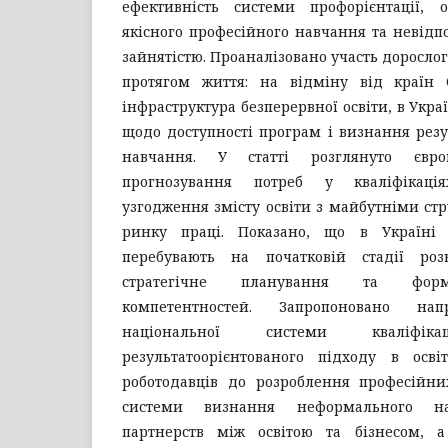
ефективність системи профорієнтації,
якісного професійного навчання та невідпо
зайнятістю. Проаналізовано участь доросло
протягом життя: на відміну від країн 
інфраструктура безперервної освіти, в Украї
щодо доступності програм і визнання рез
навчання. У статті розглянуто євр
прогнозування потреб у кваліфікація
узгодження змісту освіти з майбутніми с
ринку праці. Показано, що в Україні 
перебувають на початковій стадії ро
стратегічне планування та форм
компетентностей. Запропоновано на
національної системи кваліфіка
результатоорієнтованого підходу в осві
роботодавців до розроблення професійних
системи визнання неформального на
партнерств між освітою та бізнесом, 