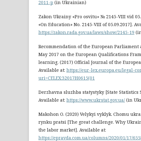
2011-p
(in Ukrainian)
Zakon Ukrainy «Pro osvitu» № 2145-VIII vid 05
«On Education» No. 2145-VIII of 05.09.2017]. Ava
https://zakon.rada.gov.ua/laws/show/2145-19
(i
Recommendation of the European Parliament an
May 2017 on the European Qualifications Fram
learning. (2017) Official Journal of the Europe
Available at:
https://eur-lex.europa.eu/legal-c
uri=CELEX:32017H0615(01
Derzhavna sluzhba statystyky [State Statistics 
Available at:
https://www.ukrstat.gov.ua/
(in Uk
Makohon O. (2020) Velykyi vyklyk. Chomu ukra
rynku pratsi [The great challenge. Why Ukrain
the labor market]. Available at:
https://epravda.com.ua/columns/2020/01/17/655