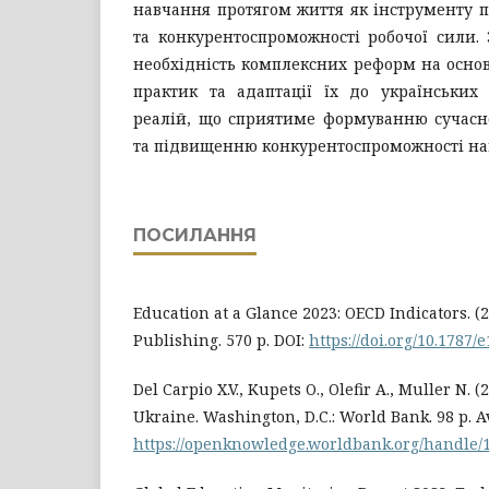
навчання протягом життя як інструменту 
та конкурентоспроможності робочої сили.
необхідність комплексних реформ на осно
практик та адаптації їх до українських 
реалій, що сприятиме формуванню сучасно
та підвищенню конкурентоспроможності нац
ПОСИЛАННЯ
Education at a Glance 2023: OECD Indicators. (
Publishing. 570 p. DOI:
https://doi.org/10.1787/
Del Carpio X.V., Kupets O., Olefir A., Muller N. 
Ukraine. Washington, D.C.: World Bank. 98 p. Av
https://openknowledge.worldbank.org/handle/