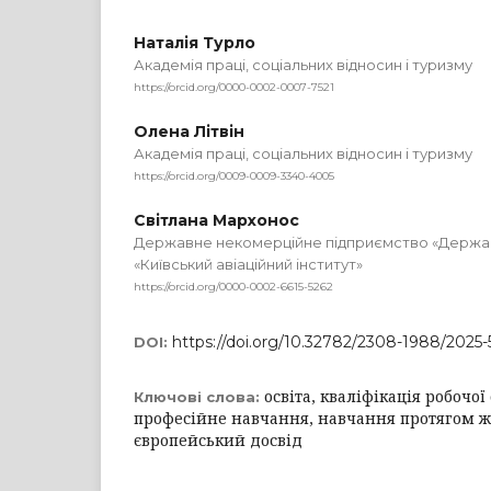
Наталія Турло
Академія праці, соціальних відносин і туризму
https://orcid.org/0000-0002-0007-7521
Олена Літвін
Академія праці, соціальних відносин і туризму
https://orcid.org/0009-0009-3340-4005
Світлана Мархонос
Державне некомерційне підприємство «Держа
«Київський авіаційний інститут»
https://orcid.org/0000-0002-6615-5262
https://doi.org/10.32782/2308-1988/2025-
DOI:
освіта, кваліфікація робочої
Ключові слова:
професійне навчання, навчання протягом ж
європейський досвід