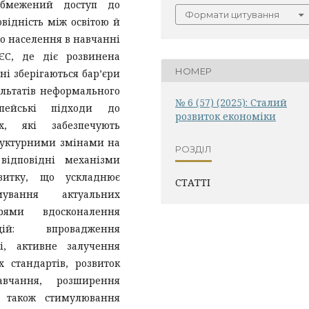
 обмежений доступ до
Формати цитування
відність між освітою й
го населення в навчанні
ЄС, де діє розвинена
НОМЕР
ні зберігаються бар’єри
ультатів неформального
№ 6 (57) (2025): Сталий
опейські підходи до
розвиток економіки
х, які забезпечують
труктурними змінами на
РОЗДІЛ
відповідні механізми
звитку, що ускладнює
СТАТТІ
ування актуальних
прями вдосконалення
цій: впровадження
ті, активне залучення
 стандартів, розвиток
вчання, розширення
а також стимулювання