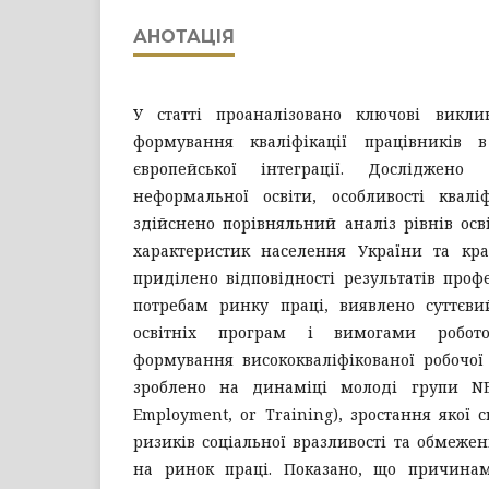
АНОТАЦІЯ
У статті проаналізовано ключові викли
формування кваліфікації працівників в
європейської інтеграції. Досліджен
неформальної освіти, особливості кваліф
здійснено порівняльний аналіз рівнів осві
характеристик населення України та кра
приділено відповідності результатів профе
потребам ринку праці, виявлено суттєв
освітніх програм і вимогами робот
формування висококваліфікованої робочої
зроблено на динаміці молоді групи NEE
Employment, or Training), зростання якої 
ризиків соціальної вразливості та обмежен
на ринок праці. Показано, що причинам