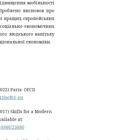
підвищення мобільності
 Зроблено висновок про
ві кращих європейських
соціально-економічних
го людського капіталу
іональної економіки.
2023) Paris: OECD
e13bef63-en
(2017) Skills for a Modern
ailable at:
10986/25880