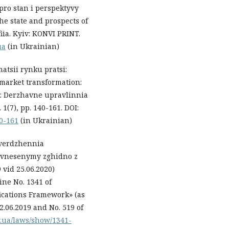
 pro stan i perspektyvy
he state and prospects of
ia. Kyiv: KONVI PRINT.
ua
(in Ukrainian)
atsii rynku pratsi:
r market transformation:
yk: Derzhavne upravlinnia
 1(7), pp. 140-161. DOI:
40-161
(in Ukrainian)
tverdzhennia
, vnesenymy zghidno z
vid 25.06.2020)
ine No. 1341 of
fications Framework» (as
.06.2019 and No. 519 of
v.ua/laws/show/1341-