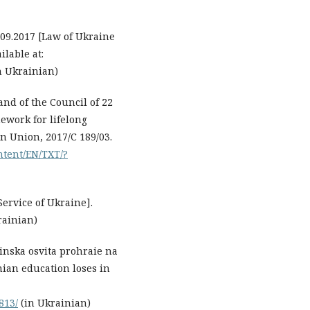
.09.2017 [Law of Ukraine
ilable at:
n Ukrainian)
d of the Council of 22
ework for lifelong
an Union, 2017/C 189/03.
ontent/EN/TXT/?
Service of Ukraine].
rainian)
inska osvita prohraie na
ian education loses in
813/
(in Ukrainian)