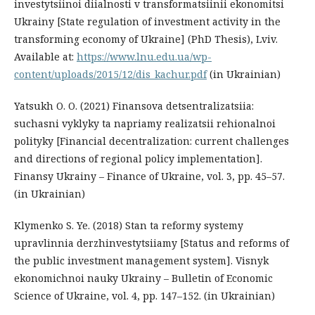
investytsiinoi diialnosti v transformatsiinii ekonomitsi
Ukrainy [State regulation of investment activity in the
transforming economy of Ukraine] (PhD Thesis), Lviv.
Available at:
https://www.lnu.edu.ua/wp-
content/uploads/2015/12/dis_kachur.pdf
(in Ukrainian)
Yatsukh O. O. (2021) Finansova detsentralizatsiia:
suchasni vyklyky ta napriamy realizatsii rehionalnoi
polityky [Financial decentralization: current challenges
and directions of regional policy implementation].
Finansy Ukrainy – Finance of Ukraine, vol. 3, pp. 45–57.
(in Ukrainian)
Klymenko S. Ye. (2018) Stan ta reformy systemy
upravlinnia derzhinvestytsiiamy [Status and reforms of
the public investment management system]. Visnyk
ekonomichnoi nauky Ukrainy – Bulletin of Economic
Science of Ukraine, vol. 4, pp. 147–152. (in Ukrainian)