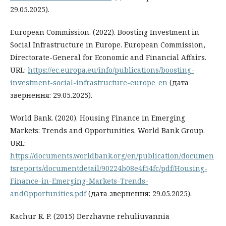
29.05.2025).
European Commission. (2022). Boosting Investment in
Social Infrastructure in Europe. European Commission,
Directorate-General for Economic and Financial Affairs.
URL:
https://ec.europa.eu/info/publications/boosting-
investment-social-infrastructure-europe_en
(дата
звернення: 29.05.2025).
World Bank. (2020). Housing Finance in Emerging
Markets: Trends and Opportunities. World Bank Group.
URL:
https://documents.worldbank.org/en/publication/documen
tsreports/documentdetail/90224b08e4f54fc/pdf/Housing-
Finance-in-Emerging-Markets-Trends-
andOpportunities.pdf
(дата звернення: 29.05.2025).
Kachur R. P. (2015) Derzhavne rehuliuvannia