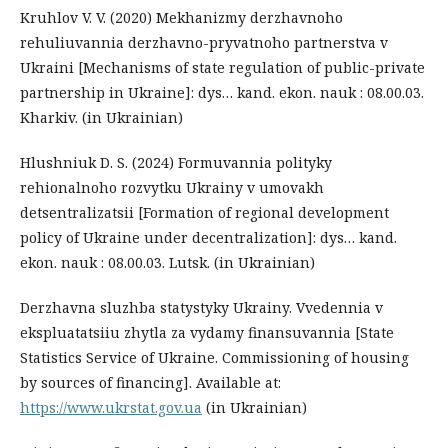
Kruhlov V. V. (2020) Mekhanizmy derzhavnoho
rehuliuvannia derzhavno-pryvatnoho partnerstva v
Ukraini [Mechanisms of state regulation of public-private
partnership in Ukraine]: dys… kand. ekon. nauk : 08.00.03.
Kharkiv. (in Ukrainian)
Hlushniuk D. S. (2024) Formuvannia polityky
rehionalnoho rozvytku Ukrainy v umovakh
detsentralizatsii [Formation of regional development
policy of Ukraine under decentralization]: dys… kand.
ekon. nauk : 08.00.03. Lutsk. (in Ukrainian)
Derzhavna sluzhba statystyky Ukrainy. Vvedennia v
ekspluatatsiiu zhytla za vydamy finansuvannia [State
Statistics Service of Ukraine. Commissioning of housing
by sources of financing]. Available at:
https://www.ukrstat.gov.ua
(in Ukrainian)