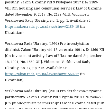
posluhy: Zakon Ukrainy vid 9 lystopada 2017 r. № 2189-
VIII [On housing and communal services: Law of Ukraine
dated November 9, 2017, No. 2189-VIII]. Vidomosti
Verkhovnoi Rady Ukrainy, no. 1, pp. 1. Available at:
https://zakon.rada.gov.ua/laws/show/2189-19
(in
Ukrainian)
Verkhovna Rada Ukrainy. (1991) Pro investytsiinu
diialnist: Zakon Ukrainy vid 18 veresnia 1991 r. № 1560-XII
[On investment activity: Law of Ukraine dated September
18, 1991, No. 1560-XII]. Vidomosti Verkhovnoi Rady
Ukrainy, no. 47, pp. 646. Available at:
https://zakon.rada.gov.ua/laws/show/1560-12
(in
Ukrainian)
Verkhovna Rada Ukrainy. (2010) Pro derzhavno-pryvatne
partnerstvo: Zakon Ukrainy vid 1 lypnia 2010 r. № 2404-VI
[On public-private partnership: Law of Ukraine dated July