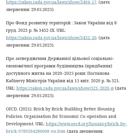
https://zakon.rada.gov.ua/laws/show/2404-17
. (дата
звернення: 29.05.2025).
Про Фонд розвитку територій : Закон України від 8
груд. 2023 р. № 3432-IX. URL:
https://zakon.rada.gov.ua/laws/show/3432-20
. (дата
звернення: 29.05.2025).
Про затвердження Державної цільової соціально-
економічної програми будівництва (придбання)
доступного житла на 2020–2025 роки: Постанова
Кабінету Міністрів України від 15 квіт. 2020 р. № 321.
URL:
https://zakon.rada.gov.ua/laws/show/321-2020-п
(дата
звернення: 29.05.2025).
OECD. (2021). Brick by Brick: Building Better Housing
Policies. Organisation for Economic Co-operation and
Development. URL:
https://www.oecd.org/housing/brick-by-
brick-9789264280668-en.htm
(дата звернення: