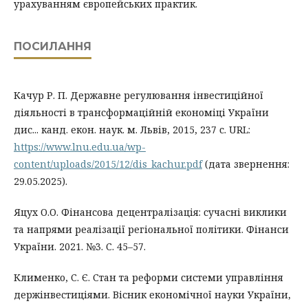
урахуванням європейських практик.
ПОСИЛАННЯ
Качур Р. П. Державне регулювання інвестиційної
діяльності в трансформаційній економіці України
дис... канд. екон. наук. м. Львів, 2015, 237 с. URL:
https://www.lnu.edu.ua/wp-
content/uploads/2015/12/dis_kachur.pdf
(дата звернення:
29.05.2025).
Яцух О.О. Фінансова децентралізація: сучасні виклики
та напрями реалізації регіональної політики. Фінанси
України. 2021. №3. С. 45–57.
Клименко, С. Є. Стан та реформи системи управління
держінвестиціями. Вісник економічної науки України,