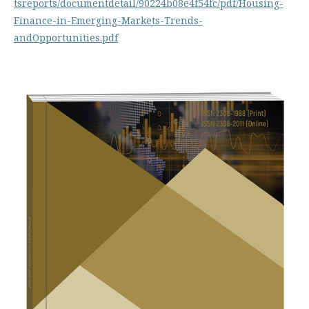
tsreports/documentdetail/90224b08e4f54fc/pdf/Housing-
Finance-in-Emerging-Markets-Trends-
andOpportunities.pdf