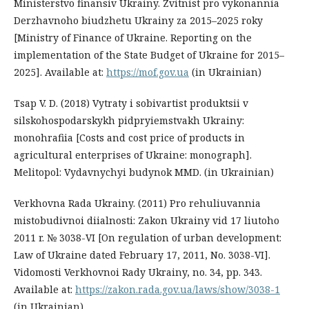
Ministerstvo finansiv Ukrainy. Zvitnist pro vykonannia
Derzhavnoho biudzhetu Ukrainy za 2015–2025 roky
[Ministry of Finance of Ukraine. Reporting on the
implementation of the State Budget of Ukraine for 2015–
2025]. Available at:
https://mof.gov.ua
(in Ukrainian)
Tsap V. D. (2018) Vytraty i sobivartist produktsii v
silskohospodarskykh pidpryiemstvakh Ukrainy:
monohrafiia [Costs and cost price of products in
agricultural enterprises of Ukraine: monograph].
Melitopol: Vydavnychyi budynok MMD. (in Ukrainian)
Verkhovna Rada Ukrainy. (2011) Pro rehuliuvannia
mistobudivnoi diialnosti: Zakon Ukrainy vid 17 liutoho
2011 r. № 3038-VI [On regulation of urban development:
Law of Ukraine dated February 17, 2011, No. 3038-VI].
Vidomosti Verkhovnoi Rady Ukrainy, no. 34, pp. 343.
Available at:
https://zakon.rada.gov.ua/laws/show/3038-1
(in Ukrainian)