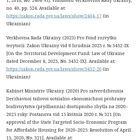
1, 2010, No. 2404-VI]. Vidomosti Verkhovnoi Rady Ukrainy,
no. 40, pp. 524. Available at:
https://zakon.rada.gov.ua/laws/show/2404-17
(in
Ukrainian)
Verkhovna Rada Ukrainy. (2023) Pro Fond rozvytku
terytorii: Zakon Ukrainy vid 8 hrudnia 2023 r. № 3432-IX
[On the Territorial Development Fund: Law of Ukraine
dated December 8, 2023, No. 3432-IX]. Available at:
https://zakon.rada.gov.ua/laws/show/3432-20
(in
Ukrainian)
Kabinet Ministriv Ukrainy. (2020) Pro zatverdzhennia
Derzhavnoi tsilovoi sotsialno-ekonomichnoi prohramy
budivnytstva (prydbannia) dostupnoho zhytla na 2020–
2025 roky: Postanova vid 15 kvitnia 2020 r. № 321 [On
approval of the State Targeted Socio-Economic Program
for Affordable Housing for 2020–2025: Resolution of April
15, 2020, No. 321]. Available at: