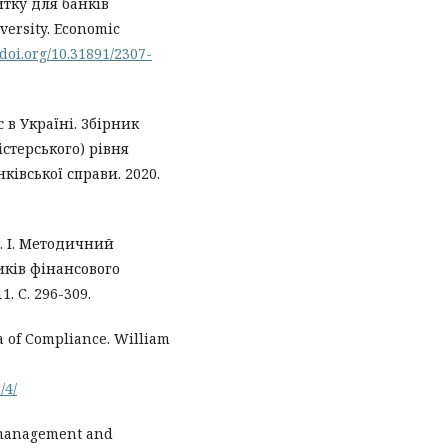
тку для банків
versity. Economic
/doi.org/10.31891/2307-
в Україні. Збірник
істерського) рівня
ківської справи. 2020.
Д. І. Методичний
ків фінансового
. C. 296-309.
a of Compliance. William
/4/
e management and