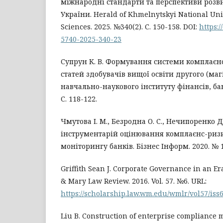
міжнародні стандарти та перспективи розви
України. Herald of Khmelnytskyi National Uni
Sciences. 2025. №340(2). С. 150-158. DOI:
https:/
5740-2025-340-23
Супрун К. В. Формування системи комплаєнс 
статей здобувачів вищої освіти другого (маг
навчально-наукового інституту фінансів, бан
С. 118-122.
Чмутова І. М., Безродна О. С., Нечипоренко 
інструментарій оцінювання комплаєнс-ризи
моніторингу банків. Бізнес Інформ. 2020. № 11
Griffith Sean J. Corporate Governance in an Er
& Mary Law Review. 2016. Vol. 57. №6. URL:
https://scholarship.law.wm.edu/wmlr/vol57/iss6
Liu B. Construction of enterprise complianc