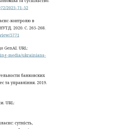
ономіка та суспільство.
0072/2025-71-52
аєнс-контролю в
УТД. 2020. С. 265-268.
/view/5771
о GenAI. URL:
ising-media/ukrainians-
тельности банковских
с та управління. 2019.
и. URL:
лаєнс: сутність,