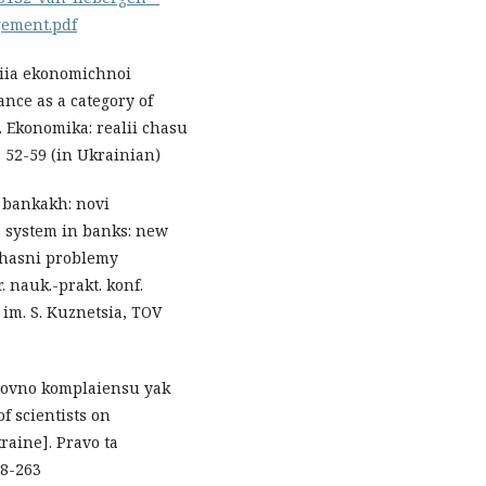
gement.pdf
riia ekonomichnoi
nce as a category of
. Ekonomika: realii chasu
р. 52-59 (in Ukrainian)
 bankakh: novi
e system in banks: new
uchasni problemy
. nauk.-prakt. konf.
im. S. Kuznetsia, TOV
tosovno komplaiensu yak
f scientists on
raine]. Pravo ta
58-263