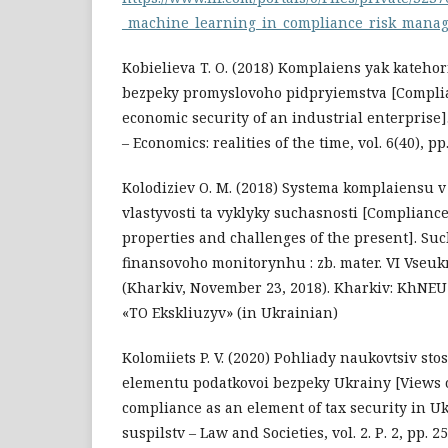
_machine_learning_in_compliance_risk_mana
Kobielieva T. O. (2018) Komplaiens yak kateho
bezpeky promyslovoho pidpryiemstva [Complia
economic security of an industrial enterprise]
– Economics: realities of the time, vol. 6(40), р
Kolodiziev O. M. (2018) Systema komplaiensu v
vlastyvosti ta vyklyky suchasnosti [Complianc
properties and challenges of the present]. S
finansovoho monitorynhu : zb. mater. VI Vseukr
(Kharkiv, November 23, 2018). Kharkiv: KhNEU 
«TO Ekskliuzyv» (in Ukrainian)
Kolomiiets P. V. (2020) Pohliady naukovtsiv s
elementu podatkovoi bezpeky Ukrainy [Views o
compliance as an element of tax security in Uk
suspilstv – Law and Societies, vol. 2. Р. 2, рр. 2