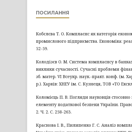
ПОСИЛАННЯ
Кобєлєва Т. О. Комплаєнс як категорія еконо
промислового підприємства. Економіка: реалії 
52-59.
Колодізєв О. М. Система комплаєнсу в банках
виклики сучасності. Сучасні проблеми фіна
зб. матер. VI Всеукр. наук.-практ. конф. (м. Х
р.). Харків: ХНЕУ ім. С. Кузнеця, ТОВ «ТО Екскл
Коломієць П. В. Погляди науковців стосовно
елементу податкової безпеки України. Право 
2. Ч. 2. С. 258-263.
Краснова І. В., Пилипенко Г. С. Аналіз комп