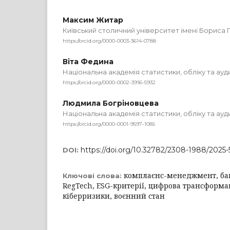
Максим Житар
Київський столичний університет імені Бориса 
https://orcid.org/0000-0003-3614-0788
Віта Федина
Національна академія статистики, обліку та ауд
https://orcid.org/0000-0002-3916-5932
Людмила Богріновцева
Національна академія статистики, обліку та ауд
https://orcid.org/0000-0001-9597-1085
https://doi.org/10.32782/2308-1988/2025-
DOI:
комплаєнс-менеджмент, бан
Ключові слова:
RegTech, ESG-критерії, цифрова трансформац
кіберризики, воєнний стан