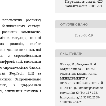
Переглядів статті: 425
Завантажень PDF: 281
 перспектив розвитку
ОПУБЛІКОВАНО
банківському секторі.
розвиток комплаєнс-
2025-06-19
ічна ситуація, воєнні
их ризиків, слабке
осліджено виклики, які
ЯК ЦИТУВАТИ
ією з європейськими
цифровізації, високими
Житар, М., Федина, В., &
ю спроможністю банків.
Богріновцева, Л. (2025).
гій (RegTech, ШІ) та
РОЗВИТОК КОМПЛАЄНС-
МЕНЕДЖМЕНТУ У
актики. Запропоновано
ВІТЧИЗНЯНІЙ БАНКІВСЬКІЙ
жменту з цифровими
ПРАКТИЦІ.
Сталий розвиток
і, зниження ризиків і
економіки
, (3 (54), 167-173.
https://doi.org/10.32782/2308-
1988/2025-54-25