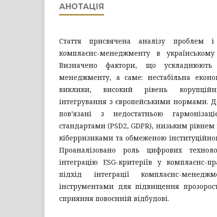
АНОТАЦІЯ
Стаття присвячена аналізу проблем і
комплаєнс-менеджменту в українському 
Визначено фактори, що ускладнюють 
менеджменту, а саме: нестабільна економ
виклики, високий рівень корупційн
інтегрування з європейськими нормами. Д
пов’язані з недостатньою гармонізац
стандартами (PSD2, GDPR), низьким рівнем 
кіберризиками та обмеженою інституційно
Проаналізовано роль цифрових техноло
інтеграцію ESG-критеріїв у комплаєнс-пр
підхід інтеграції комплаєнс-менед
інструментами для підвищення прозорост
сприяння повоєнній відбудові.