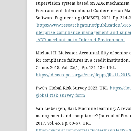
supervision system based on ADR mechanism 
Environment. International Conference on M
Software Engineering (ICMSSE), 2021. Pр. 314-3
.
https://www.researchgate.net/publication/356
nterprise_compliance_management_and_super
_ADR_mechanism_in_Internet_Environment
Michael H. Meissner. Accountability of senio
for compliance failures in a credit institution,
Crime. 2018. Vol. 25(1). Pр. 131-139. URL:
https://ideas.repec.org/a/eme/jfcpps/jfc-11-201
PwC’s Global Risk Survey 2023. URL:
https://cl
global-risk-survey-form
Van Liebergen, Bart. Machine learning: A revol
management and compliance? Journal of Finan
2017. Vol. 45. Pр. 60-67. URL:
https://www.iif.com/portals/0/Files/private/32