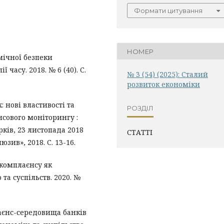
Формати цитування
НОМЕР
мічної безпеки
часу. 2018. № 6 (40). С.
№ 3 (54) (2025): Сталий
розвиток економіки
: нові властивості та
РОЗДІЛ
нсового моніторингу :
арків, 23 листопада 2018
СТАТТІ
юзив», 2018. С. 13-16.
 комплаєнсу як
та суспільств. 2020. №
лаєнс-середовища банків