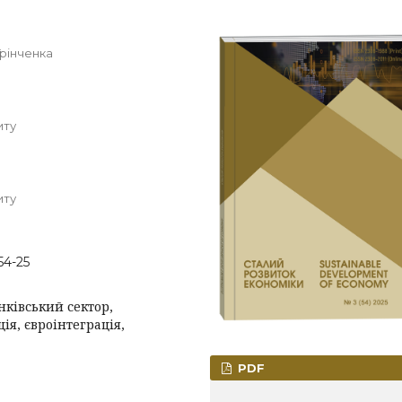
Грінченка
иту
иту
54-25
ківський сектор,
ія, євроінтеграція,
PDF