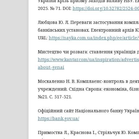
України крізь призму заходів впливу НБУ. Ек
2025. № 71. DOI:
https://doi.org/10.32782/2524-
Любцова Ю. Л. Переваги застосування компл
банківських установах. Електронний архів КН
URL:
https://nayka.com.ua/index.php/ee/article
Мистецтво чи розвага: ставлення українців д
https://www.kantar.com/ua/inspiration/advert
about-genai
Москаленко Н. В. Комплаенс-контроль в дея
учреждений. Східна Європа: економіка, бізне
№21. С. 517-521.
Офіційний сайт Національного банку Україн
https://bank.gov.ua/
Примостка Л., Краснова І., Стрільчук Ю. Комп