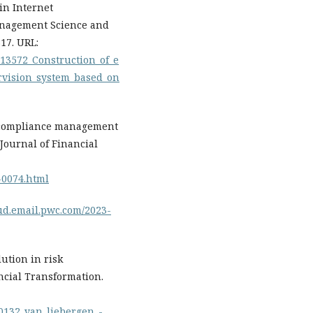
in Internet
anagement Science and
17. URL:
513572_Construction_of_e
vision_system_based_on
r compliance management
 Journal of Financial
6-0074.html
oud.email.pwc.com/2023-
ution in risk
cial Transformation.
370132_van_liebergen_-