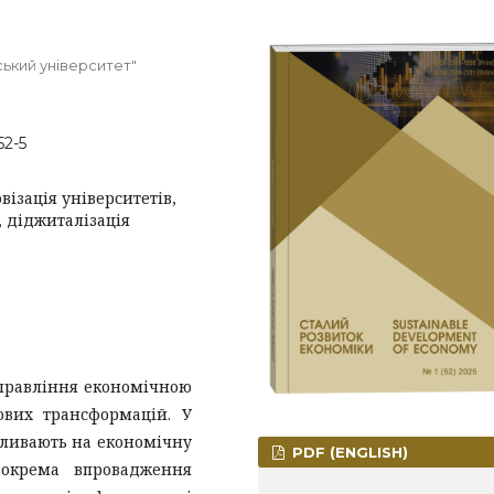
ький університет"
52-5
візація університетів,
, діджиталізація
управління економічною
рових трансформацій. У
пливають на економічну
PDF (ENGLISH)
зокрема впровадження