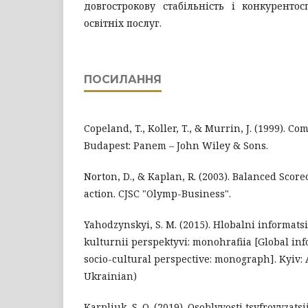
довгострокову стабільність і конкуренто
освітніх послуг.
ПОСИЛАННЯ
Copeland, T., Koller, T., & Murrin, J. (1999). C
Budapest: Panem – John Wiley & Sons.
Norton, D., & Kaplan, R. (2003). Balanced Score
action. CJSC "Olymp-Business".
Yahodzynskyi, S. M. (2015). Hlobalni informats
kulturnii perspektyvi: monohrafiia [Global in
socio-cultural perspective: monograph]. Kyiv:
Ukrainian)
Karpliuk, S. O. (2019). Osoblyvosti tsyfrovyzats