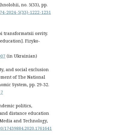
hnolohii, no. 5(33), pp.
5274-2024-5(33)-1222-1231
 transformatsii osvity.
 education]. Fizyko-
007
(in Ukrainian)
ty, and social exclusion
ment of The National
omic System, pp. 29-32.
-7
andemic politics,
 and distance education
 Media and Technology,
080/17439884.2020.1761641