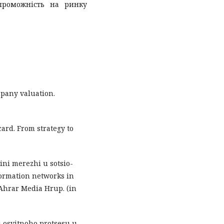
спроможність на ринку
ompany valuation.
card. From strategy to
iini merezhi u sotsio-
formation networks in
 Ahrar Media Hrup. (in
ii osvitnoho protsesu u