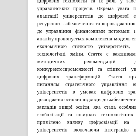
цифрових технологій та їх роль у забе
управлінських процесів. Окрема увага 
адаптації університетів до цифрової е
ресурсного забезпечення та впровадженню
до управління фінансовими потоками. Н
аналізу пропонується комплексна модель ст
економічною стійкістю університетів,
технологічні зміни. Стаття є важливи
методичних рекомендацій 
конкурентоспроможності та стійкості у
цифрових трансформацій. Стаття пр
питанням стратегічного управління е
університетів в умовах цифрових тра
досліджено основні підходи до забезпеченн
закладів вищої освіти, яка стала особл
глобалізації та швидких технологічних
приділено впливу цифровізації на у
університетів, включаючи інтеграцію н