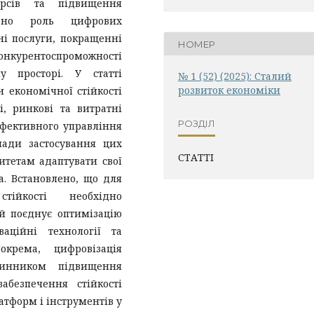
урсів та підвищення
овано роль цифрових
ні послуги, покращенні
НОМЕР
онкурентоспроможності
у просторі. У статті
№ 1 (52) (2025): Сталий
розвиток економіки
 економічної стійкості
і, ринкові та витратні
РОЗДІЛ
ефективного управління
лади застосування цих
СТАТТІ
итетам адаптувати свої
а. Встановлено, що для
тійкості необхідно
ий поєднує оптимізацію
ваційні технології та
окрема, цифровізація
чинником підвищення
абезпечення стійкості
атформ і інструментів у