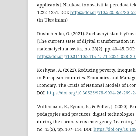
applicants]. Naukovi innovatsii ta peredovi tek
1222-1231. DOI:
https://doi.org/10.52058/2786-
(in Ukrainian)
Dushchenko, O. (2021). Suchasnyi stan tsyfrovoi
[The current state of digital transformation in
matematychna osvita, no. 28(2), pp. 40–45. DOI:
https://doi.org/10.31110/2413-1571-2021-028-2-
Kozhyna, A. (2022). Reducing poverty, inequali
in European countries. Economics and Manage
Economy, The Crisis of National Models of Econ
DOI:
https://doi.org/10.30525/978-9934-26-269-2
Williamson, B., Eynon, R., & Potter, J. (2020). P
pedagogies and practices: digital technologies
during the coronavirus emergency. Learning,
no. 45(2), pp. 107–114. DOI:
https://doi.org/10.1