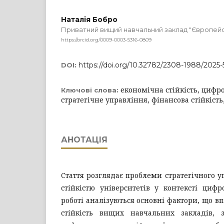
Наталія Бобро
Приватний вищий навчальний заклад "Європейс
https://orcid.org/0009-0003-5316-0809
https://doi.org/10.32782/2308-1988/2025-
DOI:
економічна стійкість, цифро
Ключові слова:
стратегічне управління, фінансова стійкість
АНОТАЦІЯ
Стаття розглядає проблеми стратегічного 
стійкістю університетів у контексті циф
роботі аналізуються основні фактори, що в
стійкість вищих навчальних закладів, 