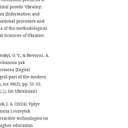
itnii prostir Ukrainy:
tku [Information and
rmational processes and
ls of the methodological
l Sciences of Ukraine.
skyi, O. Y., & Nevoroz, A.
avchannia yak
otsesu [Digital
egral part of the modern
no. 68(2), pp. 51-55.
2.51
(in Ukrainian)
, I. A. (2024). Vplyv
nnia i rozvytok
eractive technologies on
higher education