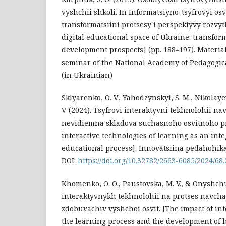
vyshchii shkoli. In Informatsiyno-tsyfrovyi osv
transformatsiini protsesy i perspektyvy rozvy
digital educational space of Ukraine: transfo
development prospects] (pp. 188–197). Materia
seminar of the National Academy of Pedagogica
(in Ukrainian)
Sklyarenko, O. V., Yahodzynskyi, S. M., Nikolayev
V. (2024). Tsyfrovi interaktyvni tekhnolohii n
nevidiemna skladova suchasnoho osvitnoho pr
interactive technologies of learning as an int
educational process]. Innovatsiina pedahohika, 
DOI:
https://doi.org/10.32782/2663-6085/2024/68.
Khomenko, O. O., Paustovska, M. V., & Onyshchuk
interaktyvnykh tekhnolohii na protses navcha
zdobuvachiv vyshchoi osvit. [The impact of int
the learning process and the development of 