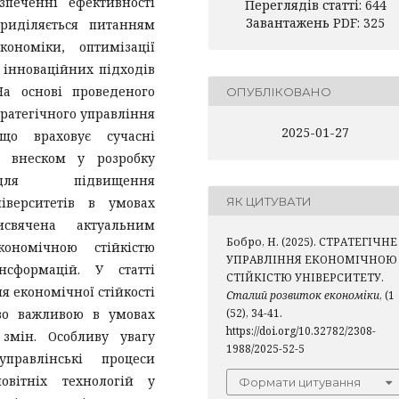
зпеченні ефективності
Переглядів статті: 644
Завантажень PDF: 325
приділяється питанням
кономіки, оптимізації
 інноваційних підходів
а основі проведеного
ОПУБЛІКОВАНО
ратегічного управління
2025-01-27
 що враховує сучасні
м внеском у розробку
для підвищення
ніверситетів в умовах
ЯК ЦИТУВАТИ
исвячена актуальним
Бобро, Н. (2025). СТРАТЕГІЧНЕ
кономічною стійкістю
УПРАВЛІННЯ ЕКОНОМІЧНОЮ
нсформацій. У статті
СТІЙКІСТЮ УНІВЕРСИТЕТУ.
я економічної стійкості
Сталий розвиток економіки
, (1
иво важливою в умовах
(52), 34-41.
https://doi.org/10.32782/2308-
 змін. Особливу увагу
1988/2025-52-5
правлінські процеси
овітніх технологій у
Формати цитування