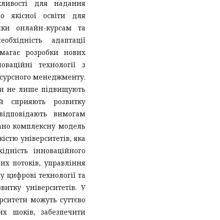
жливості для надання
до якісної освіти для
яки онлайн-курсам та
обхідність адаптації
имагає розробки нових
оваційні технології з
сурсного менеджменту.
нти не лише підвищують
 й сприяють розвитку
відповідають вимогам
сано комплексну модель
істю університетів, яка
ідність інноваційного
их потоків, управління
у цифрові технології та
витку університетів. У
рситети можуть суттєво
их шоків, забезпечити