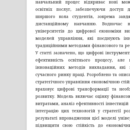
навчальний процес відкриває нові мо
освітніх послуг, забезпечуючи доступ 
ширшого кола студентів, зокрема завд
дистанційному навчанню. Водночас не
університетів до цифрової економіки в
моделей управління, які поєднують інн
традиційними методами фінансового та ре
У статті зазначено, що цифрові інструме
ефективність освітнього процесу, але
інноваційних методів викладання, які 
сучасного ринку праці. Розроблено та опи
стратегічного управління економічною стійк
враховує цифрові трансформації та необх
розвитку. Модель включає оцінку фінансов
витратами, аналіз ефективності інвестицій 
інтеграцію цих технологій у стратегії роз
результаті впровадження цієї моделі уніве
підвищити свою стійкість до економічн