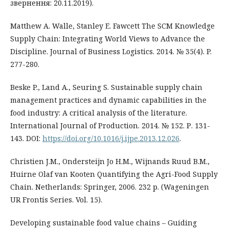
звернення: 20.11.2019).
Matthew A. Walle, Stanley E. Fawcett The SCM Knowledge
Supply Chain: Integrating World Views to Advance the
Discipline. Journal of Business Logistics. 2014. № 35(4). P.
277-280.
Beske P., Land A., Seuring S. Sustainable supply chain
management practices and dynamic capabilities in the
food industry: A critical analysis of the literature.
International Journal of Production. 2014. № 152. Р. 131-
143. DOI:
https://doi.org/10.1016/j.ijpe.2013.12.026
.
Christien J.M., Ondersteijn Jo H.M., Wijnands Ruud B.M.,
Huirne Olaf van Kooten Quantifying the Agri-Food Supply
Chain. Netherlands: Springer, 2006. 232 р. (Wageningen
UR Frontis Series. Vol. 15).
Developing sustainable food value chains – Guiding