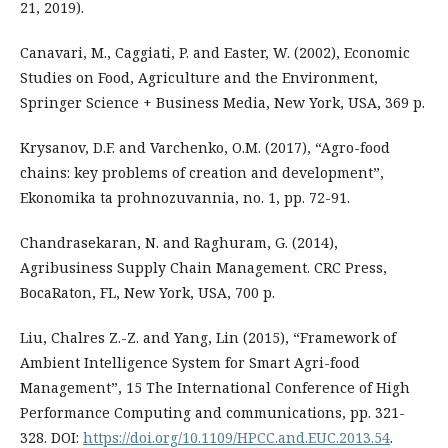
21, 2019).
Canavari, M., Caggiati, P. and Easter, W. (2002), Economic
Studies on Food, Agriculture and the Environment,
Springer Science + Business Media, New York, USA, 369 p.
Krysanov, D.F. and Varchenko, O.M. (2017), “Agro-food
chains: key problems of creation and development”,
Ekonomika ta prohnozuvannia, no. 1, pp. 72-91.
Chandrasekaran, N. and Raghuram, G. (2014),
Agribusiness Supply Chain Management. CRC Press,
BocaRaton, FL, New York, USA, 700 p.
Liu, Chalres Z.-Z. and Yang, Lin (2015), “Framework of
Ambient Intelligence System for Smart Agri-food
Management”, 15 Thе International Conference of High
Performance Computing and communications, pp. 321-
328. DOI:
https://doi.org/10.1109/HPCC.and.EUC.2013.54
.