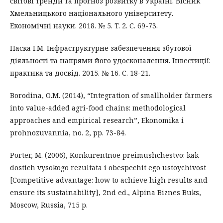
світові тренди та прогноз розвитку в Україні. Вісник
Хмельницького національного університету.
Економічні науки. 2018. № 5. T. 2. С. 69-73.
Паска І.М. Інфраструктурне забезпечення збутової
діяльності та напрями його удосконалення. Інвестиції:
практика та досвід. 2015. № 16. С. 18-21.
Borodina, O.M. (2014), “Integration of smallholder farmers
into value-added agri-food chains: methodological
approaches and empirical research”, Ekonomika i
prohnozuvannia, no. 2, pp. 73-84.
Porter, M. (2006), Konkurentnoe preimushchestvo: kak
dostich vysokogo rezultata i obespechit ego ustoychivost
[Competitive advantage: how to achieve high results and
ensure its sustainability], 2nd ed., Alpina Biznes Buks,
Moscow, Russia, 715 p.