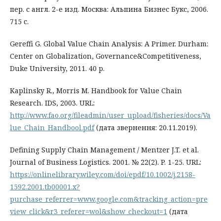
пер. с англ. 2-е изд. Москва: Альпина Бизнес Букс, 2006.
715 с.
Gereffi G. Global Value Chain Analysis: A Primer. Durham:
Center on Globalization, Governance&Competitiveness,
Duke University, 2011. 40 p.
Kaplinsky R., Morris M. Handbook for Value Chain
Research. IDS, 2003. URL:
http://www.fao.org/fileadmin/user_upload/fisheries/docs/Va
lue_Chain_Handbool.pdf
(дата звернення: 20.11.2019).
Defining Supply Chain Management / Mentzer J.T. et al.
Journal of Business Logistics. 2001. № 22(2). P. 1-25. URL:
https://onlinelibrary.wiley.com/doi/epdf/10.1002/j.2158-
1592.2001.tb00001.x?
purchase_referrer=www.google.com&tracking_action=pre
view_click&r3_referer=wol&show_checkout=1
(дата