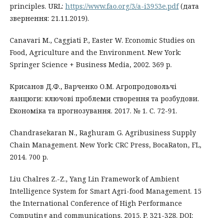
principles. URL:
https://www.fao.org/3/a-i3953e.pdf
(дата
звернення: 21.11.2019).
Canavari M., Caggiati P., Easter W. Economic Studies on
Food, Agriculture and the Environment. New York:
Springer Science + Business Media, 2002. 369 p.
Крисанов Д.Ф., Варченко О.М. Агропродовольчі
ланцюги: ключові проблеми створення та розбудови.
Економіка та прогнозування. 2017. № 1. С. 72-91.
Chandrasekaran N., Raghuram G. Agribusiness Supply
Chain Management. New York: CRC Press, BocaRaton, FL,
2014. 700 p.
Liu Chalres Z.-Z., Yang Lin Framework of Ambient
Intelligence System for Smart Agri-food Management. 15
thе International Conference of High Performance
Computing and communications. 2015. P. 321-328. DOI: