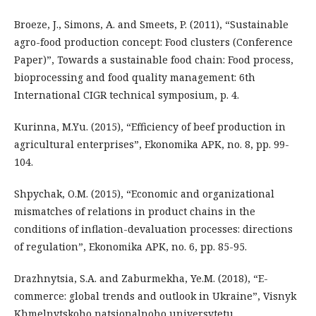
Broeze, J., Simons, A. and Smeets, P. (2011), “Sustainable
agro-food production concept: Food clusters (Conference
Paper)”, Towards a sustainable food chain: Food process,
bioprocessing and food quality management: 6th
International CIGR technical symposium, p. 4.
Kurinna, M.Yu. (2015), “Efficiency of beef production in
agricultural enterprises”, Ekonomika APK, no. 8, pp. 99-
104.
Shpychak, O.M. (2015), “Economic and organizational
mismatches of relations in product chains in the
conditions of inflation-devaluation processes: directions
of regulation”, Ekonomika APK, no. 6, pp. 85-95.
Drazhnytsia, S.A. and Zaburmekha, Ye.M. (2018), “E-
commerce: global trends and outlook in Ukraine”, Visnyk
Khmelnytskoho natsionalnoho universytetu.