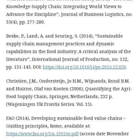
Knowledge Supply Chain: Integrating World Views to
Advance the Discipline”, Journal of Business Logistics, no.
35(4), pp. 277-280.
Beske, P., Land, A. and Seuring, S. (2014), “Sustainable
supply chain management practices and dynamic
capabilities in the food industry: A critical analysis of the
literature”, International Journal of Production, no. 152,
рp. 131-143. DOI:
https://doi.org/10.1016/j.ijpe.2013.12.026
.
Christien, J.M., Ondersteijn, Jo H.M., Wijnands, Ruud B.M.
and Huirne, Olaf van Kooten (2006), Quantifying the Agri-
Food Supply Chain, Springer, Netherlands, 232 р.
(Wageningen UR Frontis Series. Vol. 15).
FAO (2014), Developing sustainable food value chains –
Guiding principles, Rome, available at:
https://www.fao.org/3/a-i3953e.pdf
(access date November