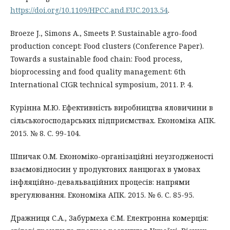
https://doi.org/10.1109/HPCC.and.EUC.2013.54
.
Broeze J., Simons A., Smeets P. Sustainable agro-food
production concept: Food clusters (Conference Paper).
Towards a sustainable food chain: Food process,
bioprocessing and food quality management: 6th
International CIGR technical symposium, 2011. P. 4.
Курінна М.Ю. Ефективність виробництва яловичини в
сільськогосподарських підприємствах. Економіка АПК.
2015. № 8. С. 99-104.
Шпичак О.М. Економіко-організаційні неузгодженості
взаємовідносин у продуктових ланцюгах в умовах
інфляційно-девальваційних процесів: напрями
врегулювання. Економіка АПК. 2015. № 6. С. 85-95.
Дражниця С.А., Забурмеха Є.М. Електронна комерція: