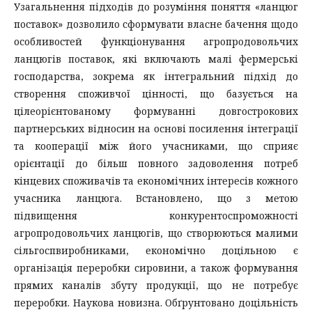
Узагальнення підходів до розуміння поняття «ланцюг
поставок» дозволило сформувати власне бачення щодо
особливостей функціонування агропродовольчих
ланцюгів поставок, які включають малі фермерські
господарства, зокрема як інтегральний підхід до
створення споживчої цінності, що базується на
цілеорієнтованому формуванні довгострокових
партнерських відносин на основі посилення інтеграції
та кооперації між його учасниками, що сприяє
орієнтації до більш повного задоволення потреб
кінцевих споживачів та економічних інтересів кожного
учасника ланцюга. Встановлено, що з метою
підвищення конкурентоспроможності
агропродовольчих ланцюгів, що створюються малими
сільгоспвиробниками, економічно доцільною є
організація переробки сировини, а також формування
прямих каналів збуту продукції, що не потребує
переробки. Наукова новизна. Обґрунтовано доцільність