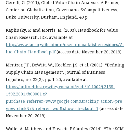
Gereffi, G. (2011), Global Value Chain Analysis: A Primer,
Center on Globalization, Governance&Competitiveness,
Duke University, Durham, England, 40 p.
Kaplinsky, R. and Morris, M. (2003), Handbook for Value
Chain Research, IDS, available at:
http://www.fao.org/fileadmin/user_upload/fisheries/docs/Va
lue_Chain_Handbool.pdf
(access date November 20, 2019).
Mentzer, J.T., DeWitt, W., Keebler, J.S. et al. (2001), “Defining
Supply Chain Management”, Journal of Business
Logistics, no. 22(2), pp. 1-25, available at:
https://onlinelibrary.wiley.com/doi/epdf/10.1002/j.2158-
1592.2001.tb00001.x?
purchase_referrer=www.google.com&tracking_action=pre
view_click&r3_referer=wol&show_checkout=1
(access date
November 20, 2019).
Walle, A. Matthew and Fawcett, E.Stanley (2014), “The SCM