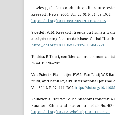
Rowley J., Slack F. Conducting a literaturere
Research News. 2004. Vol. 27(6). P. 31–39. DOI:
https://doi.org/10.1108/01409170410784185
Sweileh W.M. Research trends on human traffic
analysis using Scopus database. Global Health. 
https://doi.org/10.1186/s12992-018-0427-9
.
Tonkiss F. Trust, confidence and economic crisi
№ 44. Р. 196–202.
Van Esterik-Plasmeijer P.W.J., Van Raaij W.F. B
trust, and bank loyalty. International Journal 
Vol. 35(1). P. 97–111. DOI:
https://doi.org/10.110
Zolkover A., Terziev VThe Shadow Economy: A B
Business Ethics and Leadership. 2020. No. 4(3). 
https://doi.org/10.21272/bel.4(3).107-118.2020
.