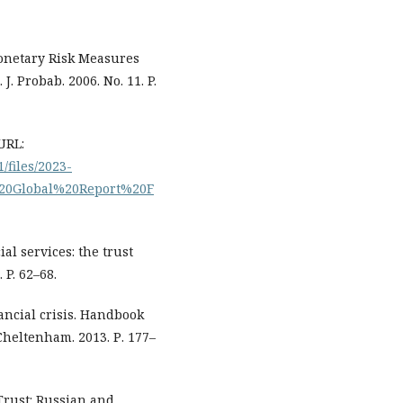
Monetary Risk Measures
. Probab. 2006. No. 11. P.
URL:
/files/2023-
20Global%20Report%20F
al services: the trust
 P. 62–68.
nancial crisis. Handbook
Cheltenham. 2013. Р. 177–
Trust: Russian and