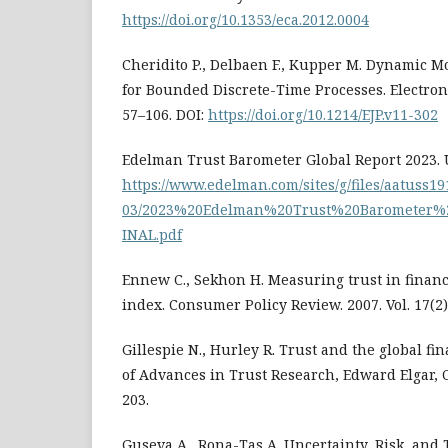
https://doi.org/10.1353/eca.2012.0004
Cheridito P., Delbaen F., Kupper M. Dynamic 
for Bounded Discrete-Time Processes. Electron. J
57–106. DOI:
https://doi.org/10.1214/EJP.v11-302
Edelman Trust Barometer Global Report 2023. 
https://www.edelman.com/sites/g/files/aatuss191
03/2023%20Edelman%20Trust%20Barometer%
INAL.pdf
Ennew C., Sekhon H. Measuring trust in financi
index. Consumer Policy Review. 2007. Vol. 17(2).
Gillespie N., Hurley R. Trust and the global fi
of Advances in Trust Research, Edward Elgar, 
203.
Guseva A., Rona-Tas A. Uncertainty, Risk, and 