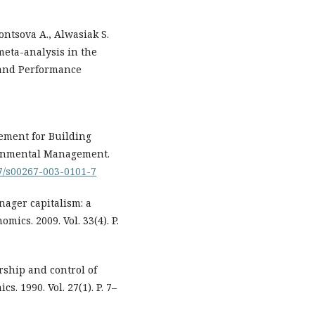
ontsova A., Alwasiak S.
eta-analysis in the
 and Performance
gement for Building
ironmental Management.
07/s00267-003-0101-7
nager capitalism: a
ics. 2009. Vol. 33(4). P.
ership and control of
. 1990. Vol. 27(1). P. 7–