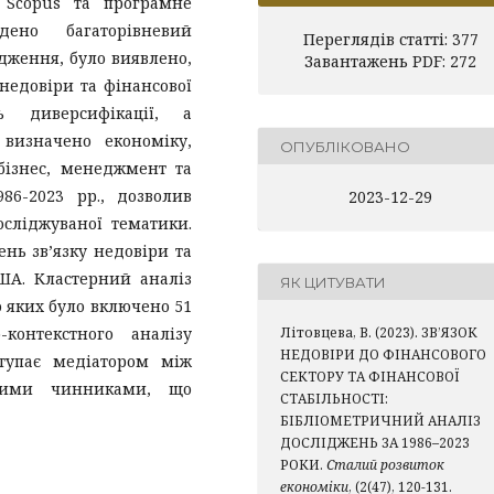
 Scopus та програмне
дено багаторівневий
Переглядів статті: 377
ідження, було виявлено,
Завантажень PDF: 272
 недовіри та фінансової
ь диверсифікації, а
визначено економіку,
ОПУБЛІКОВАНО
 бізнес, менеджмент та
86-2023 рр., дозволив
2023-12-29
осліджуваної тематики.
нь зв’язку недовіри та
США. Кластерний аналіз
ЯК ЦИТУВАТИ
о яких було включено 51
-контекстного аналізу
Літовцева, В. (2023). ЗВ’ЯЗОК
НЕДОВІРИ ДО ФІНАНСОВОГО
ступає медіатором між
СЕКТОРУ ТА ФІНАНСОВОЇ
овими чинниками, що
СТАБІЛЬНОСТІ:
БІБЛІОМЕТРИЧНИЙ АНАЛІЗ
ДОСЛІДЖЕНЬ ЗА 1986–2023
РОКИ.
Сталий розвиток
економіки
, (2(47), 120-131.