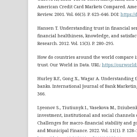
American Credit Card Markets Compared. Amer
Review. 2001. Vol. 66(5). P. 623–646. DOI:
https:/
Hansen T. Understanding trust in financial ser
financial healthiness, knowledge, and satisfact
Research. 2012. Vol. 15(3). P. 280–295.
How do countries around the world compare in
trust. Our World in Data. URL:
https://ourworld
Hurley R.F., Gong X., Wagar A. Understanding th
banks. International Journal of Bank Marketing. 
366.
Lyeonov S., Tiutiunyk I., Vasekova M., Dziuben
investment, institutional and social channels
Challenges for macro-financial stability and 
and Municipal Finance. 2022. Vol. 11(1). P. 128–