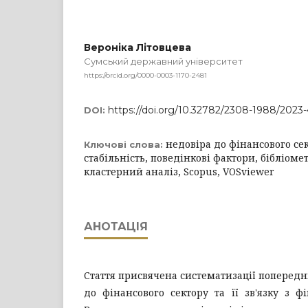
Вероніка Літовцева
Сумський державний університет
https://orcid.org/0000-0003-1170-2481
https://doi.org/10.32782/2308-1988/2023-
DOI:
недовіра до фінансового се
Ключові слова:
стабільність, поведінкові фактори, бібліом
кластерний аналіз, Scopus, VOSviewer
АНОТАЦІЯ
Стаття присвячена систематизації попередн
до фінансового сектору та її зв'язку з фі