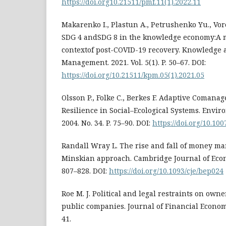
https://doi.org10.21511/pmf.11(1).2022.11
Makarenko I., Plastun A., Petrushenko Yu., Vor
SDG 4 andSDG 8 in the knowledge economy:A m
contextof post-COVID-19 recovery. Knowledge
Management. 2021. Vol. 5(1). P. 50–67. DOI:
https://doi.org/10.21511/kpm.05(1).2021.05
Olsson P., Folke C., Berkes F. Adaptive Comana
Resilience in Social–Ecological Systems. Env
2004. No. 34. P. 75–90. DOI:
https://doi.org/10.10
Randall Wray L. The rise and fall of money ma
Minskian approach. Cambridge Journal of Econom
807–828. DOI:
https://doi.org/10.1093/cje/bep024
Roe M. J. Political and legal restraints on own
public companies. Journal of Financial Economics
41.