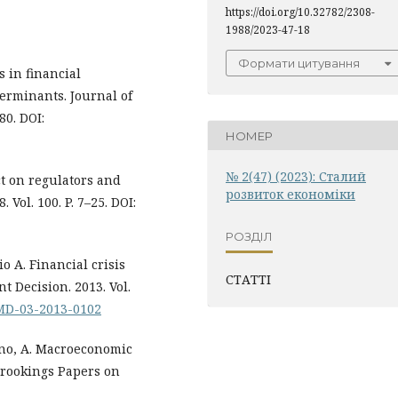
https://doi.org/10.32782/2308-
1988/2023-47-18
Формати цитування
s in financial
terminants. Journal of
80. DOI:
НОМЕР
№ 2(47) (2023): Сталий
t on regulators and
розвиток економіки
Vol. 100. P. 7–25. DOI:
РОЗДІЛ
o A. Financial crisis
СТАТТІ
 Decision. 2013. Vol.
8/MD-03-2013-0102
iano, A. Macroeconomic
Brookings Papers on