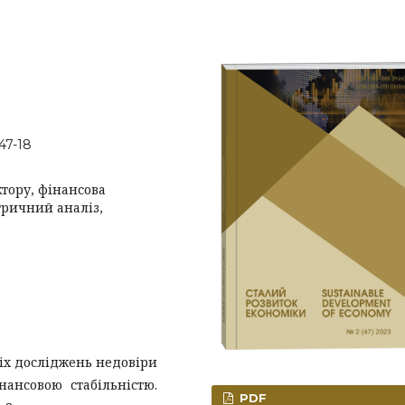
47-18
ктору, фінансова
етричний аналіз,
іх досліджень недовіри
нансовою стабільністю.
PDF