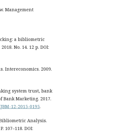
view. Management
king: a bibliometric
2018. No. 14. 12 p. DOI:
s. Intereconomics. 2009.
anking system trust, bank
of Bank Marketing. 2017.
8/IJBM-12-2015-0195
.
ibliometric Analysis.
P. 107–118. DOI: