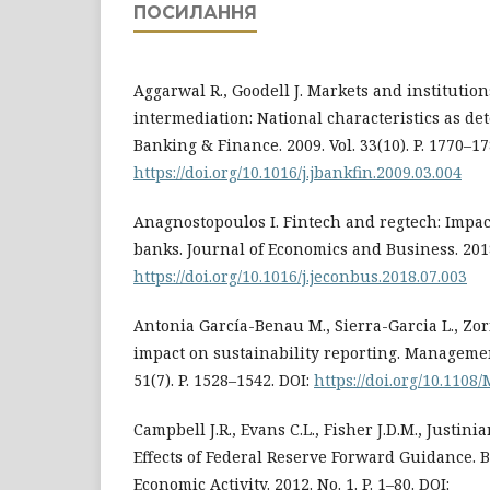
ПОСИЛАННЯ
Aggarwal R., Goodell J. Markets and institution
intermediation: National characteristics as de
Banking & Finance. 2009. Vol. 33(10). P. 1770–17
https://doi.org/10.1016/j.jbankfin.2009.03.004
Anagnostopoulos I. Fintech and regtech: Impac
banks. Journal of Economics and Business. 2018. 
https://doi.org/10.1016/j.jeconbus.2018.07.003
Antonia García-Benau M., Sierra-Garcia L., Zori
impact on sustainability reporting. Management
51(7). P. 1528–1542. DOI:
https://doi.org/10.110
Campbell J.R., Evans C.L., Fisher J.D.M., Justin
Effects of Federal Reserve Forward Guidance. 
Economic Activity. 2012. No. 1. P. 1–80. DOI: