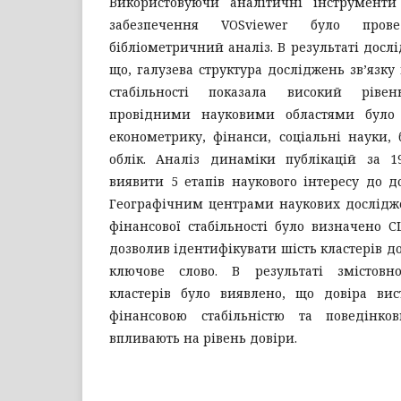
Використовуючи аналітичні інструменти
забезпечення VOSviewer було прове
бібліометричний аналіз. В результаті досл
що, галузева структура досліджень зв’язку
стабільності показала високий рівен
провідними науковими областями було 
економетрику, фінанси, соціальні науки,
облік. Аналіз динаміки публікацій за 19
виявити 5 етапів наукового інтересу до д
Географічним центрами наукових дослідже
фінансової стабільності було визначено 
дозволив ідентифікувати шість кластерів д
ключове слово. В результаті змістовно
кластерів було виявлено, що довіра ви
фінансовою стабільністю та поведінк
впливають на рівень довіри.