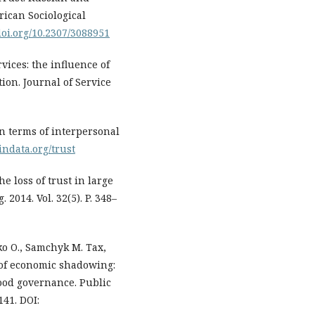
ican Sociological
/doi.org/10.2307/3088951
vices: the influence of
ion. Journal of Service
 terms of interpersonal
indata.org/trust
e loss of trust in large
2014. Vol. 32(5). P. 348–
ko O., Samchyk M. Tax,
 of economic shadowing:
good governance. Public
141. DOI: