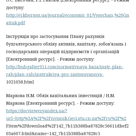
доступу:
http://ej.kherson.ua/journal/economic_01/Vysochan,%20Gn
atiuk.pdf
Інструкція про застосування Плану рахунків
бухгалтерського обліку активів, капіталу, зобов'язань і
господарських операцій підприємств і організацій
[Електронний ресурс]. - Режим доступу:
http://buhgalter911.com/normativnaya-baza/instr-plan-
rah/plan-rah/instrukciya-pro-zastosuvannya-
1021038.html
Маркова Н.М. Облік капітальних інвестицій / Н.М.
Маркова [Електронний ресурс]. - Режим доступу:
https://docviewer.yandex.ua/?
url=http%3A%2F%2Fnvisnik.Geci.stu.cn.ua%2Fru%2F%2
Fitem%2Fdownload%2F142_7b11b388ba87828c56611dbef2
03a607.html&name=142_7b11b388ba87828c5