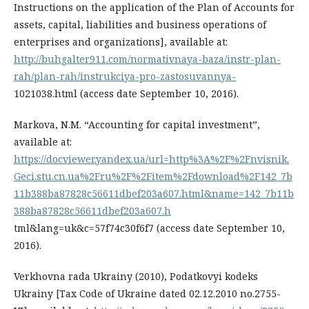
Instructions on the application of the Plan of Accounts for
assets, capital, liabilities and business operations of
enterprises and organizations], available at:
http://buhgalter911.com/normativnaya-baza/instr-plan-
rah/plan-rah/instrukciya-pro-zastosuvannya-
1021038.html (access date September 10, 2016).
Markova, N.M. “Accounting for capital investment”,
available at:
https://docviewer.yandex.ua/url=http%3A%2F%2Fnvisnik.
Geci.stu.cn.ua%2Fru%2F%2Fitem%2Fdownload%2F142_7b
11b388ba87828c56611dbef203a607.html&name=142_7b11b
388ba87828c56611dbef203a607.h
tml&lang=uk&c=57f74c30f6f7 (access date September 10,
2016).
Verkhovna rada Ukrainy (2010), Podatkovyi kodeks
Ukrainy [Tax Code of Ukraine dated 02.12.2010 no.2755-