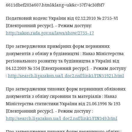
6611dbef203a607.html&lang=uk&c=57f74c30f6f7
Податковий кодекс України від 02.12.2010 № 2755–VI
[Електронний ресурс]. – Режим доступу:
http://zakon.rada.gov.ua/laws/show/2755–17
Про затвердження примірних форм первинних
документів з обліку в будівництві : Наказ Міністерства
регіонального розвитку та будівництва в Україні від
04.12.2009 № 554 [Електронний ресурс]. - Режим доступу
:
http://search.ligazakon.ua/l_doc2.nsf/link1/FIN51921.html
Про затвердження типових форм первинних облікових
документів з обліку сировини та матеріалів : Наказ
Міністерства статистики України від 21.06.1996 № 193
[Електронний ресурс]. - Режим доступу :
http://search.ligazakon.ua/l_doc2.nsf/link1/FIN349.html
Про затвердження типових форм первинного обліку :