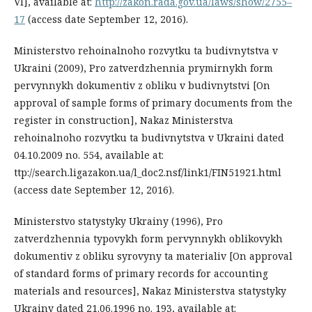
VI], available at:
http://zakon.rada.gov.ua/laws/show/2755–
17
(access date September 12, 2016).
Ministerstvo rehoinalnoho rozvytku ta budivnytstva v
Ukraini (2009), Pro zatverdzhennia prymirnykh form
pervynnykh dokumentiv z obliku v budivnytstvi [On
approval of sample forms of primary documents from the
register in construction], Nakaz Ministerstva
rehoinalnoho rozvytku ta budivnytstva v Ukraini dated
04.10.2009 no. 554, available at:
ttp://search.ligazakon.ua/l_doc2.nsf/link1/FIN51921.html
(access date September 12, 2016).
Ministerstvo statystyky Ukrainy (1996), Pro
zatverdzhennia typovykh form pervynnykh oblikovykh
dokumentiv z obliku syrovyny ta materialiv [On approval
of standard forms of primary records for accounting
materials and resources], Nakaz Ministerstva statystyky
Ukrainy dated 21.06.1996 no. 193, available at: