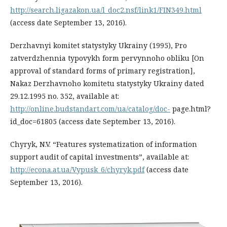
http://search.ligazakon.ua/l_doc2.nsf/link1/FIN349.html
(access date September 13, 2016).
Derzhavnyi komitet statystyky Ukrainy (1995), Pro
zatverdzhennia typovykh form pervynnoho obliku [On
approval of standard forms of primary registration],
Nakaz Derzhavnoho komitetu statystyky Ukrainy dated
29.12.1995 no. 352, available at:
http://online.budstandart.com/ua/catalog/doc-
page.html?
id_doc=61805 (access date September 13, 2016).
Chyryk, N.V. “Features systematization of information
support audit of capital investments”, available at:
http://econa.at.ua/Vypusk_6/chyryk.pdf
(access date
September 13, 2016).