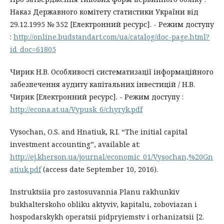
Наказ Державного комітету статистики України від
29.12.1995 № 352 [Електронний ресурс]. - Режим доступу
:
http://online.budstandart.com/ua/catalog/doc-page.html?
id_doc=61805
Чирик Н.В. Особливості систематизації інформаційного
забезпечення аудиту капітальних інвестицій / Н.В.
Чирик [Електронний ресурс]. - Режим доступу :
http://econa.at.ua/Vypusk_6/chyryk.pdf
Vysochan, O.S. and Hnatiuk, R.I. “The initial capital
investment accounting”, available at:
http://ej.kherson.ua/journal/economic_01/Vysochan,%20Gn
atiuk.pdf
(access date September 10, 2016).
Instruktsiia pro zastosuvannia Planu rakhunkiv
bukhalterskoho obliku aktyviv, kapitalu, zoboviazan i
hospodarskykh operatsii pidpryiemstv i orhanizatsii [2.