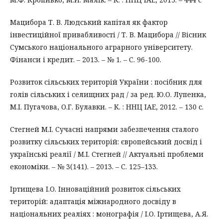
Мацибора Т. В. Людський капітал як фактор
інвестиційної привабливості / Т. В. Мацибора // Вісник
Сумського національного аграрного університету.
Фінанси і кредит. – 2013. – № 1. – С. 96-100.
Розвиток сільських територій України : посібник для
голів сільських і селищних рад / за ред. Ю.О. Лупенка,
М.І. Пугачова, О.Г. Булавки. – К. : ННЦ ІАЕ, 2012. – 130 с.
Стегней М.І. Сучасні напрями забезпечення сталого
розвитку сільських територій: європейський досвід і
українські реалії / М.І. Стегней // Актуальні проблеми
економіки. – № 3(141). – 2013. – С. 125–133.
Іртищева І.О. Інноваційний розвиток сільських
територій: адаптація міжнародного досвіду в
національних реаліях : монографія / І.О. Іртищева, А.Я.