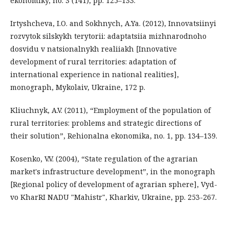
ekonomiky, no. 3 (141), pp. 125–133.
Irtyshcheva, I.O. and Sokhnych, A.Ya. (2012), Innovatsiinyi
rozvytok silskykh terytorii: adaptatsiia mizhnarodnoho
dosvidu v natsionalnykh realiiakh [Innovative
development of rural territories: adaptation of
international experience in national realities],
monograph, Mykolaiv, Ukraine, 172 p.
Kliuchnyk, A.V. (2011), “Employment of the population of
rural territories: problems and strategic directions of
their solution”, Rehionalna ekonomika, no. 1, pp. 134–139.
Kosenko, V.V. (2004), “State regulation of the agrarian
market's infrastructure development”, in the monograph
[Regional policy of development of agrarian sphere], Vyd-
vo KharRI NADU "Mahistr", Kharkiv, Ukraine, pp. 253-267.