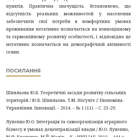
пунктів. Практична значущість. Встановлено, що
відсутність реальних можливостей у населення
забезпечити свої потреби в комфортних умовах
проживання негативно позначається на повноцінному
та гармонійному розвитку особистості, і відповідно це
негативно позначається на демографічній активності
селян.
ПОСИЛАННЯ
Шпильова Ю.Б. Теоретичні засади розвитку сільських
територій / Ю.Б. Шпильова, Т.М. Носуліч // Економіка.
Управління. Інновації. – 2014. – № 1 (11). – C. 23–29.
Лупенко Ю.О. Інтеграція та самоорганізація аграрного
бізнесу в умовах децентралізації влади / Ю.О. Лупенко,
М.Ф. Кропивко, М.Й. Малік. – К. : ННЦ ІАЕ, 2015. – 444 с