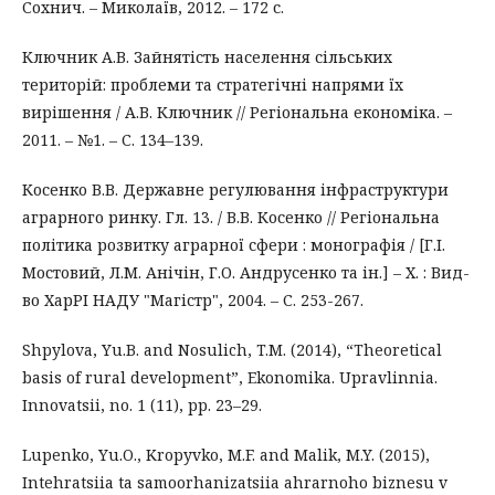
Сохнич. – Миколаїв, 2012. – 172 с.
Ключник А.В. Зайнятість населення сільських
територій: проблеми та стратегічні напрями їх
вирішення / А.В. Ключник // Регіональна економіка. –
2011. – №1. – С. 134–139.
Косенко В.В. Державне регулювання інфраструктури
аграрного ринку. Гл. 13. / В.В. Косенко // Регіональна
політика розвитку аграрної сфери : монографія / [Г.І.
Мостовий, Л.М. Анічін, Г.О. Андрусенко та ін.] – Х. : Вид-
во ХарРІ НАДУ "Магістр", 2004. – С. 253-267.
Shpylova, Yu.B. and Nosulich, T.M. (2014), “Theoretical
basis of rural development”, Ekonomika. Upravlinnia.
Innovatsii, no. 1 (11), pp. 23–29.
Lupenko, Yu.O., Kropyvko, M.F. and Malik, M.Y. (2015),
Intehratsiia ta samoorhanizatsiia ahrarnoho biznesu v