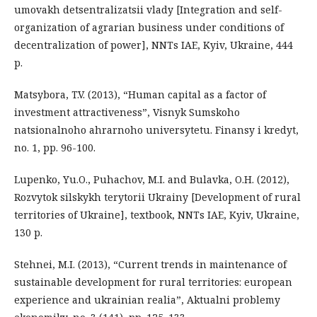
umovakh detsentralizatsii vlady [Integration and self-
organization of agrarian business under conditions of
decentralization of power], NNTs IAE, Kyiv, Ukraine, 444
p.
Matsybora, T.V. (2013), “Human capital as a factor of
investment attractiveness”, Visnyk Sumskoho
natsionalnoho ahrarnoho universytetu. Finansy i kredyt,
no. 1, pp. 96-100.
Lupenko, Yu.O., Puhachov, M.I. and Bulavka, O.H. (2012),
Rozvytok silskykh terytorii Ukrainy [Development of rural
territories of Ukraine], textbook, NNTs IAE, Kyiv, Ukraine,
130 p.
Stehnei, M.I. (2013), “Current trends in maintenance of
sustainable development for rural territories: european
experience and ukrainian realia”, Aktualni problemy