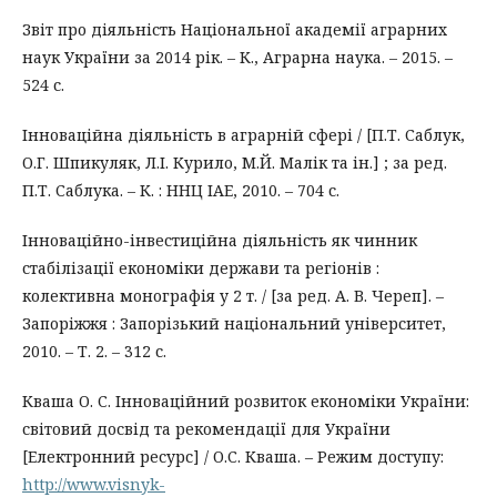
Звіт про діяльність Національної академії аграрних
наук України за 2014 рік. – К., Аграрна наука. – 2015. –
524 с.
Інноваційна діяльність в аграрній сфері / [П.Т. Саблук,
О.Г. Шпикуляк, Л.І. Курило, М.Й. Малік та ін.] ; за ред.
П.Т. Саблука. – К. : ННЦ ІАЕ, 2010. – 704 с.
Інноваційно-інвестиційна діяльність як чинник
стабілізації економіки держави та регіонів :
колективна монографія у 2 т. / [за ред. А. В. Череп]. –
Запоріжжя : Запорізький національний університет,
2010. – Т. 2. – 312 с.
Кваша О. С. Інноваційний розвиток економіки України:
світовий досвід та рекомендації для України
[Електронний ресурс] / О.С. Кваша. – Режим доступу:
http://www.visnyk-