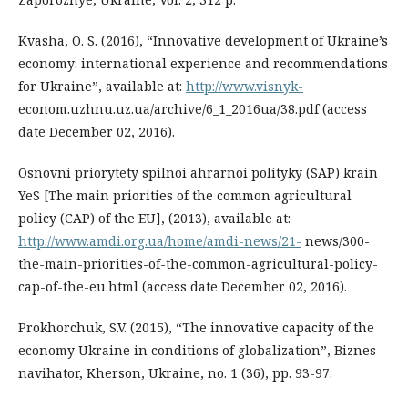
Kvasha, O. S. (2016), “Innovative development of Ukraine’s
economy: international experience and recommendations
for Ukraine”, available at:
http://www.visnyk-
econom.uzhnu.uz.ua/archive/6_1_2016ua/38.pdf (access
date December 02, 2016).
Osnovni priorytety spilnoi ahrarnoi polityky (SAP) krain
YeS [The main priorities of the common agricultural
policy (CAP) of the EU], (2013), available at:
http://www.amdi.org.ua/home/amdi-news/21-
news/300-
the-main-priorities-of-the-common-agricultural-policy-
cap-of-the-eu.html (access date December 02, 2016).
Prokhorchuk, S.V. (2015), “The innovative capacity of the
economy Ukraine in conditions of globalization”, Biznes-
navihator, Kherson, Ukraine, no. 1 (36), pp. 93-97.