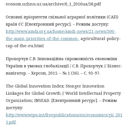
econom.uzhnu.uz.ua/archive/6_1_2016ua/38.pdf
Основні пріоритети спільної аграрної політики (САП)
країн ЄС [Електронний ресурс]. – Режим доступу:
http://www.amdi.org.ua/home/amdi-news/21-news/300-
the-main-priorities-of-the-common-
agricultural-policy-
cap-of-the-eu.html
Прохорчук С.В. Інноваційна спроможність економіки
України в умовах глобалізації / С.В. Прохорчук // Бізнес-
навігатор. – Херсон, 2015. – № 1 (36). – С. 93-97.
The Global Innovation Index: Stonger Innovation
Linkages for Global Growth // World Intellectual Property
Organization; INSEAD. [Електронний ресурс]. – Режим
доступу:
http://www.wipo.int/freepublications/en/economics/gii_201
5.pdf
.