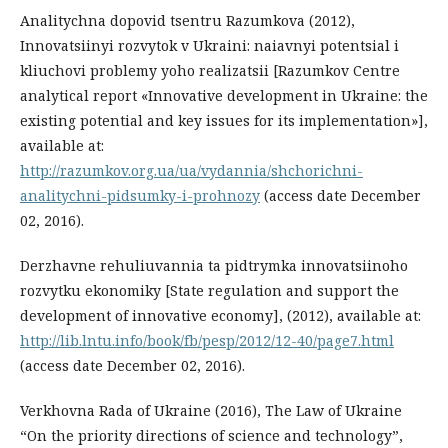
Analitychna dopovid tsentru Razumkova (2012),
Innovatsiinyi rozvytok v Ukraini: naiavnyi potentsial i
kliuchovi problemy yoho realizatsii [Razumkov Centre
analytical report «Innovative development in Ukraine: the
existing potential and key issues for its implementation»],
available at:
http://razumkov.org.ua/ua/vydannia/shchorichni-
analitychni-pidsumky-i-prohnozy
(access date December
02, 2016).
Derzhavne rehuliuvannia ta pidtrymka innovatsiinoho
rozvytku ekonomiky [State regulation and support the
development of innovative economy], (2012), available at:
http://lib.lntu.info/book/fb/pesp/2012/12-40/page7.html
(access date December 02, 2016).
Verkhovna Rada of Ukraine (2016), The Law of Ukraine
“On the priority directions of science and technology”,