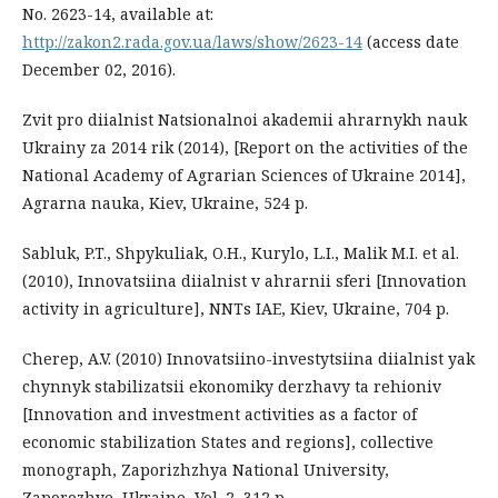
No. 2623-14, available at:
http://zakon2.rada.gov.ua/laws/show/2623-14
(access date
December 02, 2016).
Zvit pro diialnist Natsionalnoi akademii ahrarnykh nauk
Ukrainy za 2014 rik (2014), [Report on the activities of the
National Academy of Agrarian Sciences of Ukraine 2014],
Agrarna nauka, Kiev, Ukraine, 524 p.
Sabluk, P.T., Shpykuliak, O.H., Kurylo, L.I., Malik M.I. et al.
(2010), Innovatsiina diialnist v ahrarnii sferi [Innovation
activity in agriculture], NNTs IAE, Kiev, Ukraine, 704 p.
Cherep, A.V. (2010) Innovatsiino-investytsiina diialnist yak
chynnyk stabilizatsii ekonomiky derzhavy ta rehioniv
[Innovation and investment activities as a factor of
economic stabilization States and regions], collective
monograph, Zaporizhzhya National University,
Zaporozhye, Ukraine, Vol. 2, 312 p.