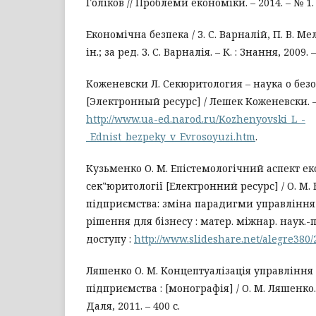
Голіков // Проблеми економіки. – 2014. – № 1. 
Економічна безпека / З. С. Варналій, П. В. Ме
ін.; за ред. З. С. Варналія. – К. : Знання, 2009. –
Коженевски Л. Секюритология – наука о без
[Электронный ресурс] / Лешек Коженевски. 
http://www.ua-ed.narod.ru/Kozhenyovski_L_-
_Ednist_bezpeky_v_Evrosoyuzi.htm
.
Кузьменко О. М. Епістемологічний аспект е
сек‟юритології [Електронний ресурс] / О. М. 
підприємства: зміна парадигми управління 
рішення для бізнесу : матер. міжнар. наук.-
доступу :
http://www.slideshare.net/alegre380/
Ляшенко О. М. Концептуалізація управлінн
підприємства : [монографія] / О. М. Ляшенко. 
Даля, 2011. – 400 с.