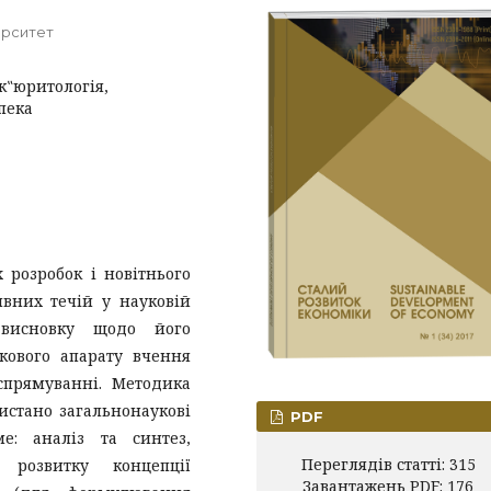
ерситет
ек‟юритологія,
пека
 розробок і новітнього
явних течій у науковій
 висновку щодо його
кового апарату вчення
спрямуванні. Методика
истано загальнонаукові
PDF
е: аналіз та синтез,
Переглядів статті: 315
 розвитку концепції
Завантажень PDF: 176