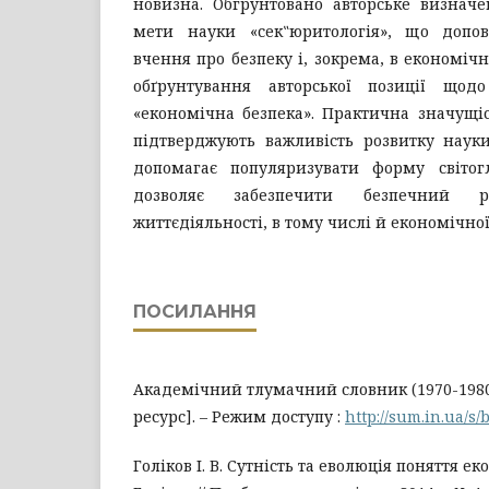
новизна. Обгрунтовано авторське визначе
мети науки «сек‟юритологія», що допо
вчення про безпеку і, зокрема, в економіч
обґрунтування авторської позиції щод
«економічна безпека». Практична значущі
підтверджують важливість розвитку науки
допомагає популяризувати форму світог
дозволяє забезпечити безпечний 
життєдіяльності, в тому числі й економічної
ПОСИЛАННЯ
Академічний тлумачний словник (1970-198
ресурс]. – Режим доступу :
http://sum.in.ua/s
Голіков І. В. Сутність та еволюція поняття еко