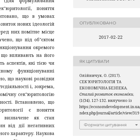
ій (для формулювання
к‟юритології, поняття
унтовано, що в умовах
ОПУБЛІКОВАНО
озвиток нових ідеологій
еред них помітне місце
2017-02-22
ачено, що під об‟єктом
ункціонування окремого
, що впливають на його
ЯК ЦИТУВАТИ
ть аспектів, які тією чи
ному функціонуванні
Олійничук, О. (2017).
но, що наукові розвідки
СЕК’ЮРИТОЛОГІЯ ТА
тєдіяльності і, зокрема,
ЕКОНОМІЧНА БЕЗПЕКА.
омічну сек‟юритологію
Сталий розвиток економіки
,
(1(34), 127-132. вилучено із
ності. Встановлено, що
https://economdevelopment.in.ua/
ритології є поняття
ndex.php/journal/article/view/319
и визначене як стан
Формати цитування
ин від дії негативних
ного характеру. Наукова