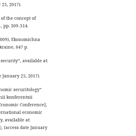
 25, 2017).
 of the concept of
, pp. 309-314.
 (2009), Ekonomichna
raine, 647 p.
security”, available at:
 January 25, 2017).
nomic securitology”
ii konferentsii
 Economic Conference],
ernational economic
, available at:
5
. (access date January