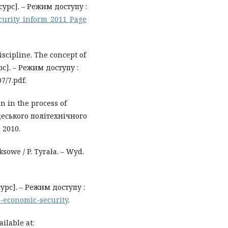
есурс]. – Режим доступу :
ecurity_inform_2011_Page
discipline. The concept of
рс]. – Режим доступу :
7/7.pdf.
n in the process of
 Одеського політехнічного
. 2010.
sowe / P. Tyrała. – Wyd.
урс]. – Режим доступу :
n-economic-security
.
ilable at: