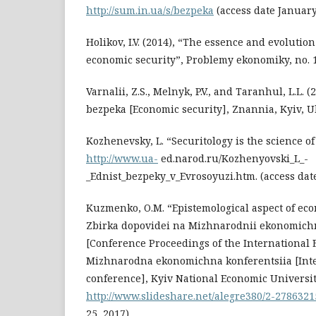
http://sum.in.ua/s/bezpeka
(access date January
Holikov, I.V. (2014), “The essence and evolution
economic security”, Problemy ekonomiky, no. 1
Varnalii, Z.S., Melnyk, P.V., and Taranhul, L.L.
bezpeka [Economic security], Znannia, Kyiv, Uk
Kozhenevsky, L. “Securitology is the science of 
http://www.ua-
ed.narod.ru/Kozhenyovski_L_-
_Ednist_bezpeky_v_Evrosoyuzi.htm. (access date
Kuzmenko, O.M. “Epistemological aspect of eco
Zbirka dopovidei na Mizhnarodnii ekonomichn
[Conference Proceedings of the International
Mizhnarodna ekonomichna konferentsiia [Int
conference], Kyiv National Economic University
http://www.slideshare.net/alegre380/2-2786321
25, 2017).