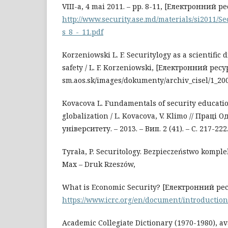
VIII-a, 4 mai 2011. – рр. 8-11, [Електронний р
http://www.security.ase.md/materials/si2011/S
s_8_-_11.pdf
Korzeniowski L. F. Securitylogy as a scientific 
safety / L. F. Korzeniowski, [Електронний ресу
sm.aos.sk/images/dokumenty/archiv_cisel/1_200
Kovacova L. Fundamentals of security educatio
globalization / L. Kovacova, V. Klimo // Праці
університету. – 2013. – Вип. 2 (41). – С. 217-222
Tyrała, P. Securitology. Bezpieczeństwo komplek
Max – Druk Rzeszów,
What is Economic Security? [Електронний рес
https://www.icrc.org/en/document/introductio
Academic Collegiate Dictionary (1970-1980), ava