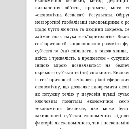
економічної безпеки), метод дефініц
визначення об‟єкта, предмета, мети се
«економічна безпека»). Результати. Обґр
незворотної глобалізації закономірним є р
щодо буття людства та людини зокрема. С
займає нова наука «сек‟юритологія». Визн
сек‟юритології запропоновано розуміти ф
суб‟єкта та (чи) спільноти, а також явища
якість і тривалість, а предметом – сукупніс
іншою мірою позначаються на безпеч
окремого суб‟єкта та (чи) спільноти. Виявле
із сек‟юритології зачіпають різні сфери жит
економічну, що дозволяє виокремити екон
як потужну течію у науковій думці сучас
ключовим поняттям економічної сек‟ю
«економічна безпека», яке може бут
захищеності суб‟єкта економічних віднос
факторів як економічного, так і неекономіч