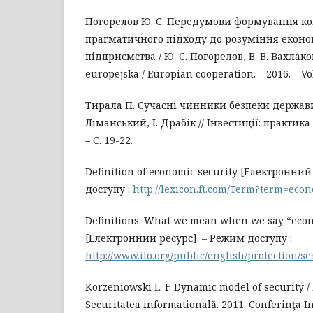
Погорелов Ю. С. Передумови формування к
прагматичного підходу до розуміння еконо
підприємства / Ю. С. Погорелов, В. В. Вахлако
europejska / Europian cooperation. – 2016. – Vol.
Тирала П. Сучасні чинники безпеки держави 
Ліманський, І. Драбік // Інвестиції: практика т
– С. 19-22.
Definition of economic security [Електронний
доступу :
http://lexicon.ft.com/Term?term=econ
Definitions: What we mean when we say “econ
[Електронний ресурс]. – Режим доступу :
http://www.ilo.org/public/english/protection/ses/
Korzeniowski L. F. Dynamic model of security / L
Securitatea informatională. 2011. Conferinţa In