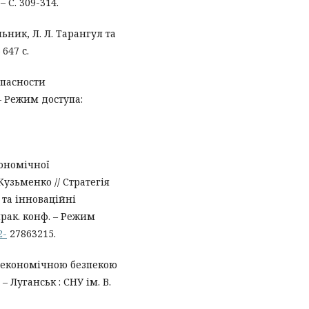
– С. 309-314.
льник, Л. Л. Тарангул та
 647 с.
опасности
– Режим доступа:
кономічної
Кузьменко // Стратегія
та інноваційні
прак. конф. – Режим
2-
27863215.
я економічною безпекою
– Луганськ : СНУ ім. В.