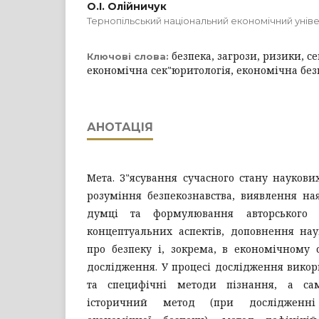
О.І. Олійничук
Тернопільський національний економічний унів
безпека, загрози, ризики, с
Ключові слова:
економічна сек‟юритологія, економічна без
АНОТАЦІЯ
Мета. З‟ясування сучасного стану наукових
розуміння безпекознавства, виявлення на
думці та формулювання авторського
концептуальних аспектів, доповнення нау
про безпеку і, зокрема, в економічному 
дослідження. У процесі дослідження викор
та специфічні методи пізнання, а сам
історичний метод (при дослідженні