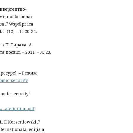
онвергентно-
мічної безпеки
ва // Współpraca
 5 (12). – С. 20-34.
/ П. Тирала, А.
а досвід. – 2011. – № 23.
 ресурс]. – Режим
omic-security
.
omic security”
.../definition.pdf
.
. F. Korzeniowski //
ternaţională, ediţia a