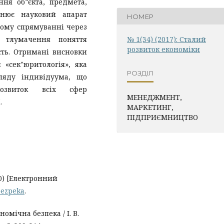
ння об‟єкта, предмета,
внює науковий апарат
НОМЕР
ному спрямуванні через
о тлумачення поняття
№ 1(34) (2017): Сталий
розвиток економіки
сть. Отримані висновки
 «сек‟юритологія», яка
РОЗДІЛ
ляду індивідуума, що
розвиток всіх сфер
МЕНЕДЖМЕНТ,
.
МАРКЕТИНГ,
ПІДПРИЄМНИЦТВО
0) [Електронний
/bezpeka
.
номічна безпека / І. В.