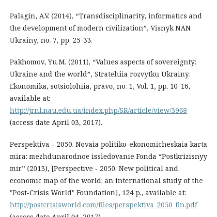
Palagin, A.V. (2014), “Transdisciplinarity, informatics and
the development of modern civilization”, Visnyk NAN
Ukrainy, no. 7, pp. 25-33.
Pakhomov, Yu.M. (2011), “Values aspects of sovereignty:
Ukraine and the world”, Stratehiia rozvytku Ukrainy.
Ekonomika, sotsiolohiia, pravo, no. 1, Vol. 1, pp. 10-16,
available at:
http://jrnl.nau.edu.ua/index.php/SR/article/view/3968
(access date April 03, 2017).
Perspektiva – 2050. Novaia politiko-ekonomicheskaia karta
mira: mezhdunarodnoe issledovanie Fonda “Postkrizisnyy
mir” (2013), [Perspective - 2050. New political and
economic map of the world: an international study of the
"Post-Crisis World" Foundation], 124 p., available at:
http://postcrisisworld.com/files/perspektiva_2050_fin.pdf
(access date April 04, 2017).