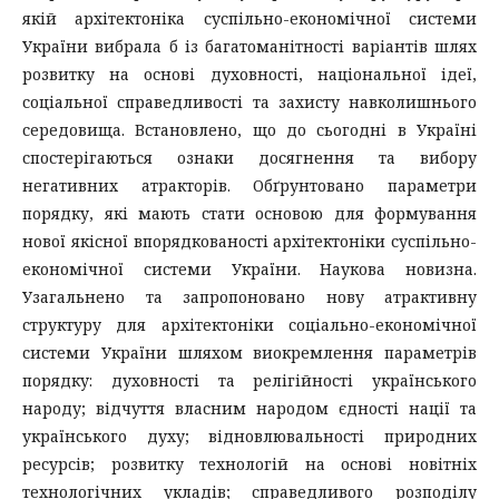
якій архітектоніка суспільно-економічної системи
України вибрала б із багатоманітності варіантів шлях
розвитку на основі духовності, національної ідеї,
соціальної справедливості та захисту навколишнього
середовища. Встановлено, що до сьогодні в Україні
спостерігаються ознаки досягнення та вибору
негативних атракторів. Обґрунтовано параметри
порядку, які мають стати основою для формування
нової якісної впорядкованості архітектоніки суспільно-
економічної системи України. Наукова новизна.
Узагальнено та запропоновано нову атрактивну
структуру для архітектоніки соціально-економічної
системи України шляхом виокремлення параметрів
порядку: духовності та релігійності українського
народу; відчуття власним народом єдності нації та
українського духу; відновлювальності природних
ресурсів; розвитку технологій на основі новітніх
технологічних укладів; справедливого розподілу