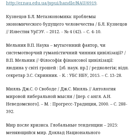
http://er.nau.edu.ua/jspui/handle/NAU/6919
.
Кузнецов Б.Л. Метаэкономика: проблемы
экономического будущего человечества / Б.Л. Кузнецов
// Известия УрГЭУ. – 2012. - № 4 (42). – С. 4-10.
Мельник В.П. Наука – мутагенний фактор, чи
системотворчий гуманістичний чинник цивілізації? /
В.П. Мельник // Філософія фінансової цивілізації:
людина у світі грошей : [зб. наук. пр.] / редколегія; відп.
секретар З.С. Скринник. - К. : УБС НБУ, 2015. – С. 13-28.
Милль Дж.С. О Свободе / Дж.С. Милль // Антология
мировой либеральной мысли / [пер. с англ. А.Н.
Неведомского]. – М. : Прогресс-Традиция, 2000. – С. 288-
392.
Мир после кризиса. Глобальные тенденции – 2025:
меняющийся мир. Доклад Национального