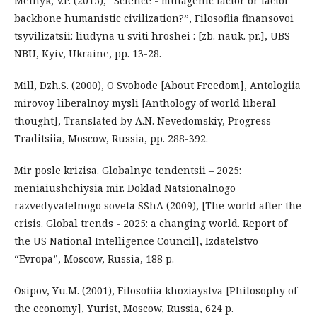
Melnyk, V.P. (2015), “Science - mutagenic factor or factor
backbone humanistic civilization?”, Filosofiia finansovoi
tsyvilizatsii: liudyna u sviti hroshei : [zb. nauk. pr.], UBS
NBU, Kyiv, Ukraine, pp. 13-28.
Mill, Dzh.S. (2000), O Svobode [About Freedom], Antologiia
mirovoy liberalnoy mysli [Anthology of world liberal
thought], Translated by A.N. Nevedomskiy, Progress-
Traditsiia, Moscow, Russia, pp. 288-392.
Mir posle krizisa. Globalnye tendentsii – 2025:
meniaiushchiysia mir. Doklad Natsionalnogo
razvedyvatelnogo soveta SShA (2009), [The world after the
crisis. Global trends - 2025: a changing world. Report of
the US National Intelligence Council], Izdatelstvo
“Evropa”, Moscow, Russia, 188 p.
Osipov, Yu.M. (2001), Filosofiia khoziaystva [Philosophy of
the economy], Yurist, Moscow, Russia, 624 p.