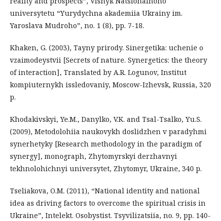
reality and prospects”, Visnyk Natsionalnoho
universytetu “Yurydychna akademiia Ukrainy im.
Yaroslava Mudroho”, no. 1 (8), pp. 7-18.
Khaken, G. (2003), Tayny prirody. Sinergetika: uchenie o
vzaimodeystvii [Secrets of nature. Synergetics: the theory
of interaction], Translated by A.R. Logunov, Institut
kompiuternykh issledovaniy, Moscow-Izhevsk, Russia, 320
p.
Khodakivskyi, Ye.M., Danylko, V.K. and Tsal-Tsalko, Yu.S.
(2009), Metodolohiia naukovykh doslidzhen v paradyhmi
synerhetyky [Research methodology in the paradigm of
synergy], monograph, Zhytomyrskyi derzhavnyi
tekhnolohichnyi universytet, Zhytomyr, Ukraine, 340 p.
Tseliakova, O.M. (2011), “National identity and national
idea as driving factors to overcome the spiritual crisis in
Ukraine”, Intelekt. Osobystist. Tsyvilizatsiia, no. 9, pp. 140-