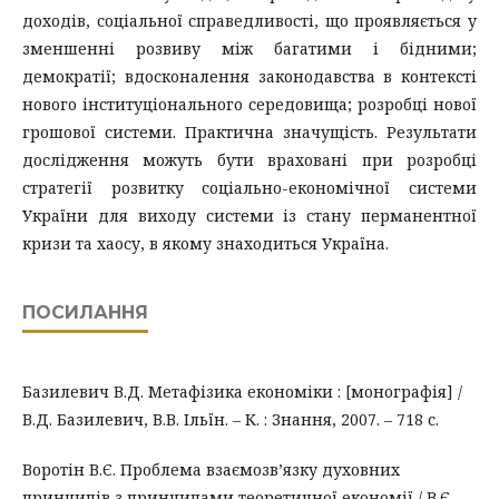
доходів, соціальної справедливості, що проявляється у
зменшенні розвиву між багатими і бідними;
демократії; вдосконалення законодавства в контексті
нового інституціонального середовища; розробці нової
грошової системи. Практична значущість. Результати
дослідження можуть бути враховані при розробці
стратегії розвитку соціально-економічної системи
України для виходу системи із стану перманентної
кризи та хаосу, в якому знаходиться Україна.
ПОСИЛАННЯ
Базилевич В.Д. Метафізика економіки : [монографія] /
В.Д. Базилевич, В.В. Ільїн. – К. : Знання, 2007. – 718 с.
Воротін В.Є. Проблема взаємозв’язку духовних
принципів з принципами теоретичної економії / В.Є.