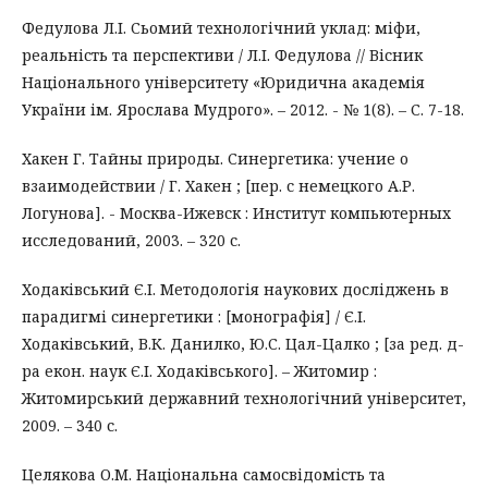
Федулова Л.І. Сьомий технологічний уклад: міфи,
реальність та перспективи / Л.І. Федулова // Вісник
Національного університету «Юридична академія
України ім. Ярослава Мудрого». – 2012. - № 1(8). – С. 7-18.
Хакен Г. Тайны природы. Синергетика: учение о
взаимодействии / Г. Хакен ; [пер. с немецкого А.Р.
Логунова]. - Москва-Ижевск : Институт компьютерных
исследований, 2003. – 320 с.
Ходаківський Є.І. Методологія наукових досліджень в
парадигмі синергетики : [монографія] / Є.І.
Ходаківський, В.К. Данилко, Ю.С. Цал-Цалко ; [за ред. д-
ра екон. наук Є.І. Ходаківського]. – Житомир :
Житомирський державний технологічний університет,
2009. – 340 с.
Целякова О.М. Національна самосвідомість та