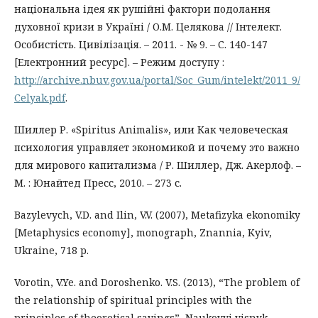
національна ідея як рушійні фактори подолання
духовної кризи в Україні / О.М. Целякова // Інтелект.
Особистість. Цивілізація. – 2011. - № 9. – С. 140-147
[Електронний ресурс]. – Режим доступу :
http://archive.nbuv.gov.ua/portal/Soc_Gum/intelekt/2011_9/
Celyak.pdf
.
Шиллер Р. «Spiritus Animalis», или Как человеческая
психология управляет экономикой и почему это важно
для мирового капитализма / Р. Шиллер, Дж. Акерлоф. –
М. : Юнайтед Пресс, 2010. – 273 с.
Bazylevych, V.D. and Ilin, V.V. (2007), Metafizyka ekonomiky
[Metaphysics economy], monograph, Znannia, Kyiv,
Ukraine, 718 p.
Vorotin, V.Ye. and Doroshenko. V.S. (2013), “The problem of
the relationship of spiritual principles with the
principles of theoretical savings”, Naukovyi visnyk