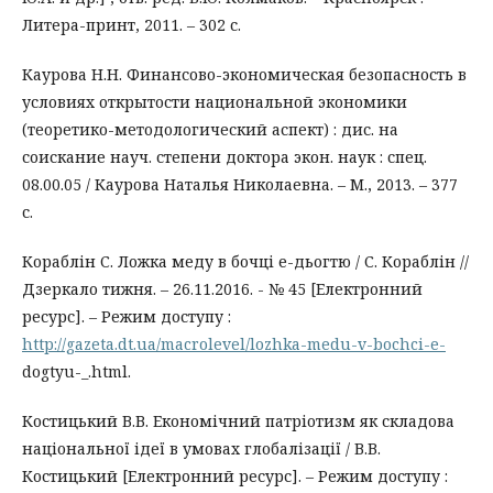
Литера-принт, 2011. – 302 с.
Каурова Н.Н. Финансово-экономическая безопасность в
условиях открытости национальной экономики
(теоретико-методологический аспект) : дис. на
соискание науч. степени доктора экон. наук : спец.
08.00.05 / Каурова Наталья Николаевна. – М., 2013. – 377
с.
Кораблін С. Ложка меду в бочці е-дьогтю / С. Кораблін //
Дзеркало тижня. – 26.11.2016. - № 45 [Електронний
ресурс]. – Режим доступу :
http://gazeta.dt.ua/macrolevel/lozhka-medu-v-bochci-e-
dogtyu-_.html.
Костицький В.В. Економічний патріотизм як складова
національної ідеї в умовах глобалізації / В.В.
Костицький [Електронний ресурс]. – Режим доступу :