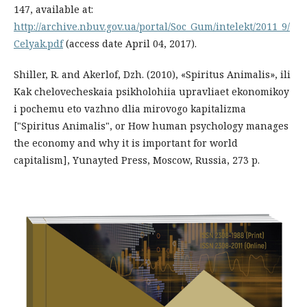
147, available at:
http://archive.nbuv.gov.ua/portal/Soc_Gum/intelekt/2011_9/
Celyak.pdf
(access date April 04, 2017).
Shiller, R. and Akerlof, Dzh. (2010), «Spiritus Animalis», ili
Kak chelovecheskaia psikholohiia upravliaet ekonomikoy
i pochemu eto vazhno dlia mirovogo kapitalizma
["Spiritus Animalis", or How human psychology manages
the economy and why it is important for world
capitalism], Yunayted Press, Moscow, Russia, 273 p.