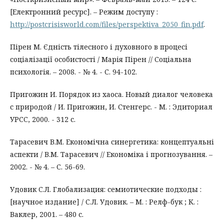
[Електронний ресурс]. – Режим доступу :
http://postcrisisworld.com/files/perspektiva_2050_fin.pdf
.
Пірен М. Єдність тілесного і духовного в процесі
соціалізації особистості / Марія Пірен // Соціальна
психологія. – 2008. - № 4. - С. 94-102.
Пригожин И. Порядок из хаоса. Новый диалог человека
с природой / И. Пригожин, И. Стенгерс. - М. : Эдиториал
УРСС, 2000. - 312 с.
Тарасевич В.М. Економічна синергетика: концептуальні
аспекти / В.М. Тарасевич // Економіка і прогнозування. –
2002. - № 4. – С. 56-69.
Удовик С.Л. Глобализация: семиотические подходы :
[научное издание] / С.Л. Удовик. – М. : Релф-бук ; К. :
Ваклер, 2001. – 480 с.