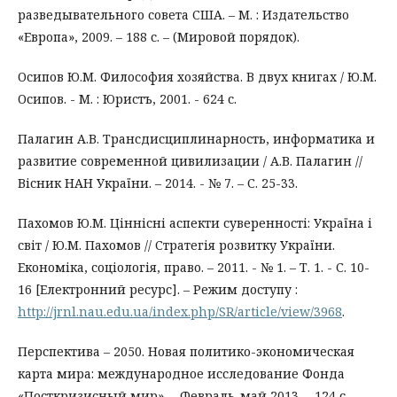
разведывательного совета США. – М. : Издательствo
«Европа», 2009. – 188 с. – (Мировой порядок).
Осипов Ю.М. Философия хозяйства. В двух книгах / Ю.М.
Осипов. - М. : Юристъ, 2001. - 624 с.
Палагин А.В. Трансдисциплинарность, информатика и
развитие современной цивилизации / А.В. Палагин //
Вісник НАН України. – 2014. - № 7. – С. 25-33.
Пахомов Ю.М. Ціннісні аспекти суверенності: Україна і
світ / Ю.М. Пахомов // Стратегія розвитку України.
Економіка, соціологія, право. – 2011. - № 1. – Т. 1. - С. 10-
16 [Електронний ресурс]. – Режим доступу :
http://jrnl.nau.edu.ua/index.php/SR/article/view/3968
.
Перспектива – 2050. Новая политико-экономическая
карта мира: международное исследование Фонда
«Посткризисный мир». – Февраль-май 2013. – 124 с.