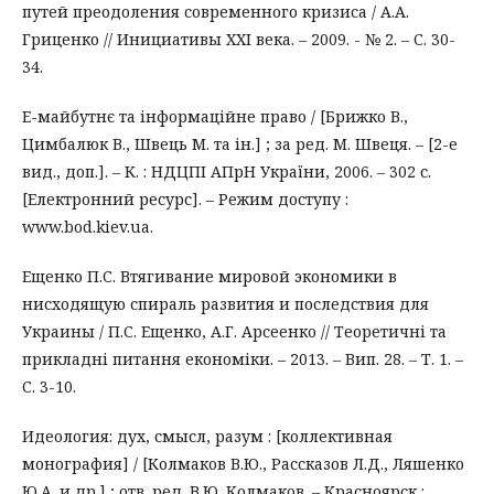
путей преодоления современного кризиса / А.А.
Гриценко // Инициативы ХХІ века. – 2009. - № 2. – С. 30-
34.
Е-майбутнє та інформаційне право / [Брижко В.,
Цимбалюк В., Швець М. та ін.] ; за ред. М. Швеця. – [2-е
вид., доп.]. – К. : НДЦПІ АПрН України, 2006. – 302 с.
[Електронний ресурс]. – Режим доступу :
www.bod.kiev.ua.
Ещенко П.С. Втягивание мировой экономики в
нисходящую спираль развития и последствия для
Украины / П.С. Ещенко, А.Г. Арсеенко // Теоретичні та
прикладні питання економіки. – 2013. – Вип. 28. – Т. 1. –
С. 3-10.
Идеология: дух, смысл, разум : [коллективная
монография] / [Колмаков В.Ю., Рассказов Л.Д., Ляшенко
Ю.А. и др.] ; отв. ред. В.Ю. Колмаков. – Красноярск :