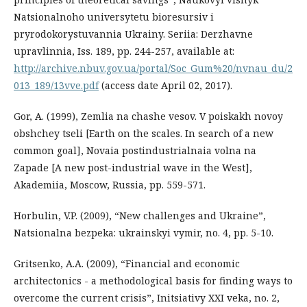
Natsionalnoho universytetu bioresursiv i
pryrodokorystuvannia Ukrainy. Seriia: Derzhavne
upravlinnia, Iss. 189, pp. 244-257, available at:
http://archive.nbuv.gov.ua/portal/Soc_Gum%20/nvnau_du/2
013_189/13vve.pdf
(access date April 02, 2017).
Gor, A. (1999), Zemlia na chashe vesov. V poiskakh novoy
obshchey tseli [Earth on the scales. In search of a new
common goal], Novaia postindustrialnaia volna na
Zapade [A new post-industrial wave in the West],
Akademiia, Moscow, Russia, pp. 559-571.
Horbulin, V.P. (2009), “New challenges and Ukraine”,
Natsionalna bezpeka: ukrainskyi vymir, no. 4, pp. 5-10.
Gritsenko, A.A. (2009), “Financial and economic
architectonics - a methodological basis for finding ways to
overcome the current crisis”, Initsiativy XXI veka, no. 2,