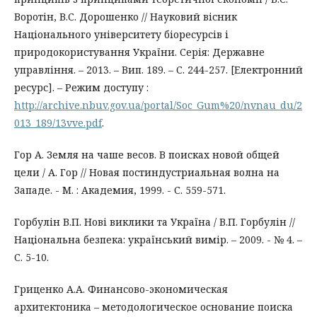
Воротін, В.С. Дорошенко // Науковий вісник
Національного університету біоресурсів і
природокористування України. Серія: Державне
управління. – 2013. – Вип. 189. – С. 244-257. [Електронний
ресурс]. – Режим доступу :
http://archive.nbuv.gov.ua/portal/Soc_Gum%20/nvnau_du/2
013_189/13vve.pdf
.
Гор А. Земля на чаше весов. В поисках новой общей
цели / А. Гор // Новая постиндустриальная волна на
Западе. - М. : Академия, 1999. - С. 559-571.
Горбулін В.П. Нові виклики та Україна / В.П. Горбулін //
Національна безпека: український вимір. – 2009. - № 4. –
С. 5-10.
Гриценко А.А. Финансово-экономическая
архитектоника – методологическое основание поиска