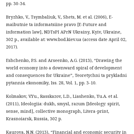
pp. 30-34.
Bryzhko, V., Tsymbaliuk, V., Shets, M. et al. (2006), E-
maibutnie ta informatsiine pravo [E-Future and
information law], NDTsPI APrN Ukrainy, Kyiv, Ukraine,
302 p., available at: www.bod.kiev.ua (access date April 02,
2017).
Eshchenko, P.S. and Arseenko, A.G. (2013), “Drawing the
world economy into a downward spiral of development
and consequences for Ukraine”, Teoretychni ta prykladni
pytannia ekonomiky, Iss. 28, Vol. 1, pp. 3-10.
Kolmakov, V.Yu., Rasskazov, L.D., Liashenko, Yu.A. et al.
(2011), Ideologiia: dukh, smysl, razum [Ideology: spirit,
sense, mind], collective monograph, Litera-print,
Krasnoiarsk, Russia, 302 p.
Kaurova, N.N. (2013), “Financial and economic security in