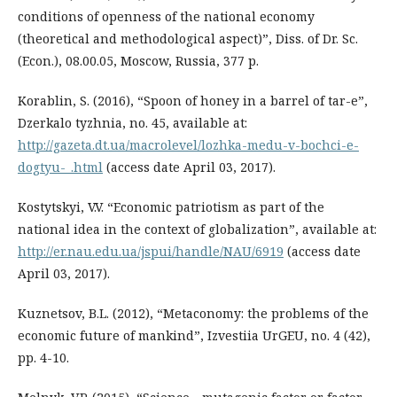
conditions of openness of the national economy
(theoretical and methodological aspect)”, Diss. of Dr. Sc.
(Econ.), 08.00.05, Moscow, Russia, 377 p.
Korablin, S. (2016), “Spoon of honey in a barrel of tar-e”,
Dzerkalo tyzhnia, no. 45, available at:
http://gazeta.dt.ua/macrolevel/lozhka-medu-v-bochci-e-
dogtyu-_.html
(access date April 03, 2017).
Kostytskyi, V.V. “Economic patriotism as part of the
national idea in the context of globalization”, available at:
http://er.nau.edu.ua/jspui/handle/NAU/6919
(access date
April 03, 2017).
Kuznetsov, B.L. (2012), “Metaconomy: the problems of the
economic future of mankind”, Izvestiia UrGEU, no. 4 (42),
pp. 4-10.