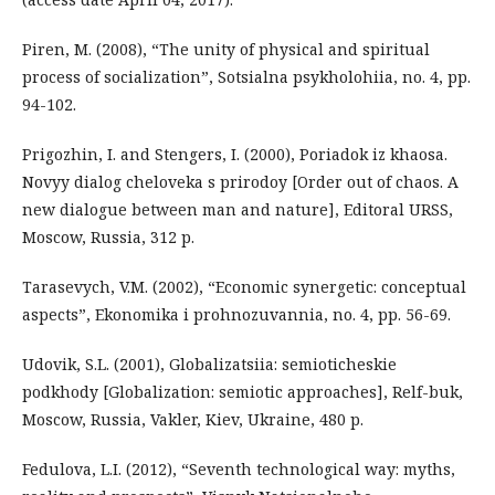
Piren, M. (2008), “The unity of physical and spiritual
process of socialization”, Sotsialna psykholohiia, no. 4, pp.
94-102.
Prigozhin, I. and Stengers, I. (2000), Poriadok iz khaosa.
Novyy dialog cheloveka s prirodoy [Order out of chaos. A
new dialogue between man and nature], Editoral URSS,
Moscow, Russia, 312 p.
Tarasevych, V.M. (2002), “Economic synergetic: conceptual
aspects”, Ekonomika i prohnozuvannia, no. 4, pp. 56-69.
Udovik, S.L. (2001), Globalizatsiia: semioticheskie
podkhody [Globalization: semiotic approaches], Relf-buk,
Moscow, Russia, Vakler, Kiev, Ukraine, 480 p.
Fedulova, L.I. (2012), “Seventh technological way: myths,