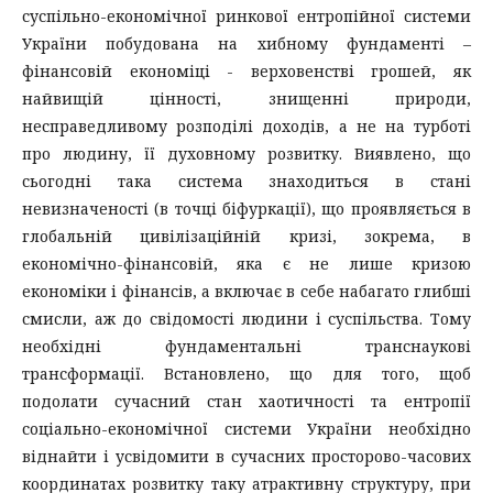
суспільно-економічної ринкової ентропійної системи
України побудована на хибному фундаменті –
фінансовій економіці - верховенстві грошей, як
найвищій цінності, знищенні природи,
несправедливому розподілі доходів, а не на турботі
про людину, її духовному розвитку. Виявлено, що
сьогодні така система знаходиться в стані
невизначеності (в точці біфуркації), що проявляється в
глобальній цивілізаційній кризі, зокрема, в
економічно-фінансовій, яка є не лише кризою
економіки і фінансів, а включає в себе набагато глибші
смисли, аж до свідомості людини і суспільства. Тому
необхідні фундаментальні транснаукові
трансформації. Встановлено, що для того, щоб
подолати сучасний стан хаотичності та ентропії
соціально-економічної системи України необхідно
віднайти і усвідомити в сучасних просторово-часових
координатах розвитку таку атрактивну структуру, при