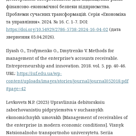
фінансово-економічної безпеки підприємства.
Проблеми сучасних трансформацій. Серія «Економіка
та управління». 2024. № 16. С. 1-7. DOI:
https://doi.org/10.54929/2786-5738-2024-16-04-02
(дата
звернення 03.04.2026).
Ilyash O., Trofymenko O., Dmytrenko V. Methods for
management of the enterprise’s accounts receivable.
Entrepreneurship and innovation. 2018. vol. 5. рp. 40-46.
URL:
https://iuf.edu.ua/wp-
content/uploads/images/stories/journal/journal052018.pdf
#page=42
Levkovets N.P. (2023) Upravlinnia debitorskoiu
zaborhovanistiu pidpryiemstva v suchasnykh
ekonomichnykh umovakh [Management of receivables of
the enterprise in modern economic conditions]. Visnyk
Natsionalnoho transportnoho universytetu. Seriia