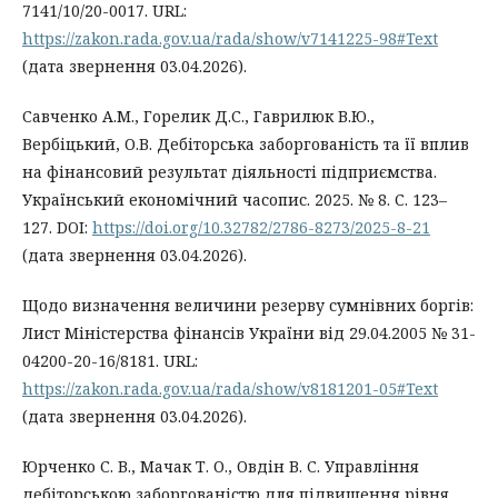
7141/10/20-0017. URL:
https://zakon.rada.gov.ua/rada/show/v7141225-98#Text
(дата звернення 03.04.2026).
Савченко А.М., Горелик Д.С., Гаврилюк В.Ю.,
Вербіцький, О.В. Дебіторська заборгованість та її вплив
на фінансовий результат діяльності підприємства.
Український економічний часопис. 2025. № 8. С. 123–
127. DOI:
https://doi.org/10.32782/2786-8273/2025-8-21
(дата звернення 03.04.2026).
Щодо визначення величини резерву сумнівних боргів:
Лист Міністерства фінансів України від 29.04.2005 № 31-
04200-20-16/8181. URL:
https://zakon.rada.gov.ua/rada/show/v8181201-05#Text
(дата звернення 03.04.2026).
Юрченко С. В., Мачак Т. О., Овдін В. С. Управління
дебіторською заборгованістю для підвищення рівня