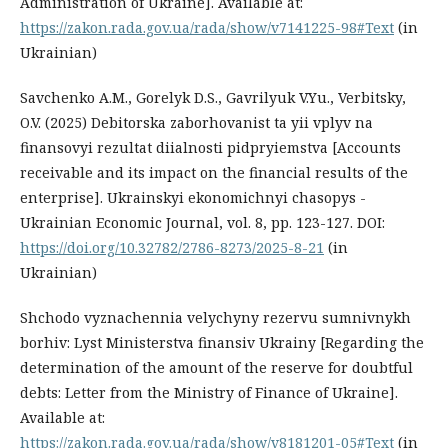
Administration of Ukraine]. Available at:
https://zakon.rada.gov.ua/rada/show/v7141225-98#Text
(in
Ukrainian)
Savchenko A.M., Gorelyk D.S., Gavrilyuk V.Yu., Verbitsky,
O.V. (2025) Debitorska zaborhovanist ta yii vplyv na
finansovyi rezultat diialnosti pidpryiemstva [Accounts
receivable and its impact on the financial results of the
enterprise]. Ukrainskyi ekonomichnyi chasopys -
Ukrainian Economic Journal, vol. 8, pp. 123-127. DOI:
https://doi.org/10.32782/2786-8273/2025-8-21
(in
Ukrainian)
Shchodo vyznachennia velychyny rezervu sumnivnykh
borhiv: Lyst Ministerstva finansiv Ukrainy [Regarding the
determination of the amount of the reserve for doubtful
debts: Letter from the Ministry of Finance of Ukraine].
Available at:
https://zakon.rada.gov.ua/rada/show/v8181201-05#Text
(in