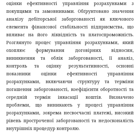
оцінки ефективності управління розрахунками з
покупцями та замовниками. Обґрунтовано значення
аналізу дебіторської заборгованості як ключового
елемента фінансової стабільності підприємства, що
впливає на його ліквідність та платоспроможність.
Розглянуто процес управління розрахунками, який
охоплює формування договірних відносин,
виникнення та облік заборгованості, її аналіз,
контроль та оцінку результативності, основні
показники оцінки ефективності управління
розрахунками, включаючи структуру та терміни
погашення заборгованості, коефіцієнти оборотності та
середній термін інкасації коштів. Визначено
проблеми, що виникають у процесі управління
розрахунками, зокрема несвоєчасні платежі, високий
рівень простроченої заборгованості та недосконалість
внутрішніх процедур контролю.