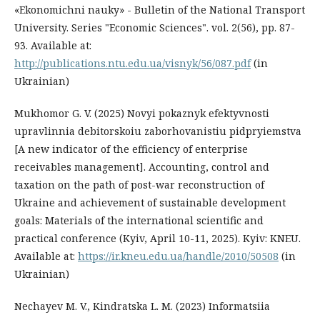
«Ekonomichni nauky» - Bulletin of the National Transport
University. Series "Economic Sciences". vol. 2(56), pp. 87-
93. Available at:
http://publications.ntu.edu.ua/visnyk/56/087.pdf
(in
Ukrainian)
Mukhomor G. V. (2025) Novyi pokaznyk efektyvnosti
upravlinnia debitorskoiu zaborhovanistiu pidpryiemstva
[A new indicator of the efficiency of enterprise
receivables management]. Accounting, control and
taxation on the path of post-war reconstruction of
Ukraine and achievement of sustainable development
goals: Materials of the international scientific and
practical conference (Kyiv, April 10-11, 2025). Kyiv: KNEU.
Available at:
https://ir.kneu.edu.ua/handle/2010/50508
(in
Ukrainian)
Nechayev M. V., Kindratska L. M. (2023) Informatsiia