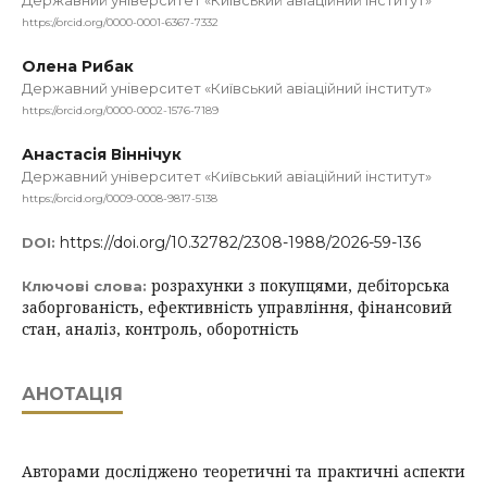
Державний університет «Київський авіаційний інститут»
https://orcid.org/0000-0001-6367-7332
Олена Рибак
Державний університет «Київський авіаційний інститут»
https://orcid.org/0000-0002-1576-7189
Анастасія Віннічук
Державний університет «Київський авіаційний інститут»
https://orcid.org/0009-0008-9817-5138
https://doi.org/10.32782/2308-1988/2026-59-136
DOI:
розрахунки з покупцями, дебіторська
Ключові слова:
заборгованість, ефективність управління, фінансовий
стан, аналіз, контроль, оборотність
АНОТАЦІЯ
Авторами досліджено теоретичні та практичні аспекти