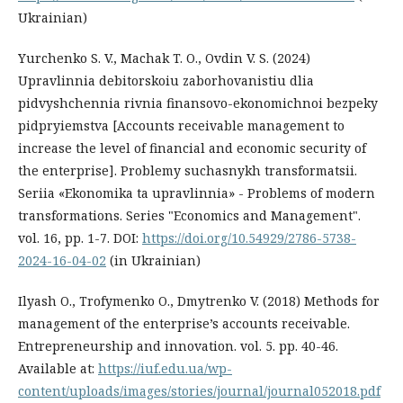
Ukrainian)
Yurchenko S. V., Machak T. O., Ovdin V. S. (2024)
Upravlinnia debitorskoiu zaborhovanistiu dlia
pidvyshchennia rivnia finansovo-ekonomichnoi bezpeky
pidpryiemstva [Accounts receivable management to
increase the level of financial and economic security of
the enterprise]. Problemy suchasnykh transformatsii.
Seriia «Ekonomika ta upravlinnia» - Problems of modern
transformations. Series "Economics and Management".
vol. 16, pp. 1-7. DOI:
https://doi.org/10.54929/2786-5738-
2024-16-04-02
(in Ukrainian)
Ilyash O., Trofymenko O., Dmytrenko V. (2018) Methods for
management of the enterprise’s accounts receivable.
Entrepreneurship and innovation. vol. 5. рp. 40-46.
Available at:
https://iuf.edu.ua/wp-
content/uploads/images/stories/journal/journal052018.pdf