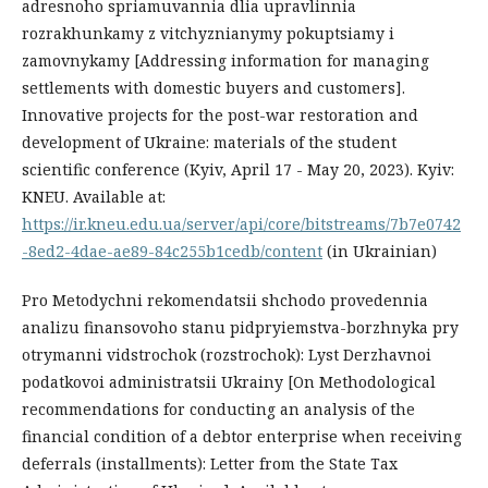
adresnoho spriamuvannia dlia upravlinnia
rozrakhunkamy z vitchyznianymy pokuptsiamy i
zamovnykamy [Addressing information for managing
settlements with domestic buyers and customers].
Innovative projects for the post-war restoration and
development of Ukraine: materials of the student
scientific conference (Kyiv, April 17 - May 20, 2023). Kyiv:
KNEU. Available at:
https://ir.kneu.edu.ua/server/api/core/bitstreams/7b7e0742
-8ed2-4dae-ae89-84c255b1cedb/content
(in Ukrainian)
Pro Metodychni rekomendatsii shchodo provedennia
analizu finansovoho stanu pidpryiemstva-borzhnyka pry
otrymanni vidstrochok (rozstrochok): Lyst Derzhavnoi
podatkovoi administratsii Ukrainy [On Methodological
recommendations for conducting an analysis of the
financial condition of a debtor enterprise when receiving
deferrals (installments): Letter from the State Tax