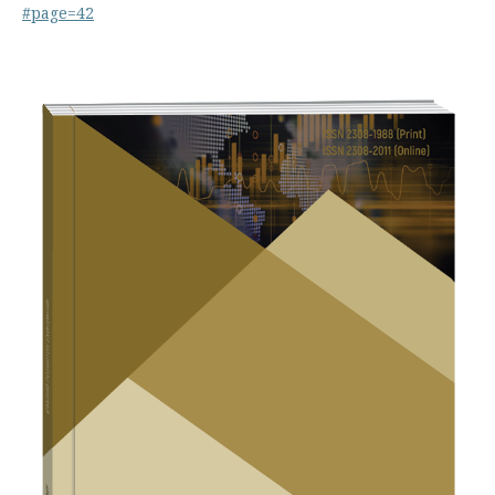
#page=42