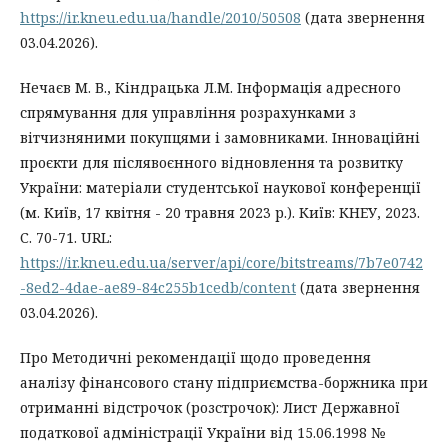
https://ir.kneu.edu.ua/handle/2010/50508
(дата звернення
03.04.2026).
Нечаєв М. В., Кіндрацька Л.М. Інформація адресного
спрямування для управління розрахунками з
вітчизняними покупцями і замовниками. Інноваційні
проєкти для післявоєнного відновлення та розвитку
України: матеріали студентської наукової конференції
(м. Київ, 17 квітня - 20 травня 2023 р.). Київ: КНЕУ, 2023.
С. 70-71. URL:
https://ir.kneu.edu.ua/server/api/core/bitstreams/7b7e0742
-8ed2-4dae-ae89-84c255b1cedb/content
(дата звернення
03.04.2026).
Про Методичні рекомендації щодо проведення
аналізу фінансового стану підприємства-боржника при
отриманні відстрочок (розстрочок): Лист Державної
податкової адміністрації України від 15.06.1998 №