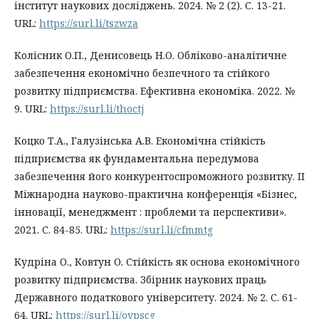
інститут наукових досліджень. 2024. № 2 (2). С. 13-21.
URL:
https://surl.li/tszwza
Колісник О.П., Денисовець Н.О. Обліково-аналітичне
забезпечення економічно безпечного та стійкого
розвитку підприємства. Ефективна економіка. 2022. №
9. URL:
https://surl.li/thoctj
Коцко Т.А., Галузінська А.В. Економічна стійкість
підприємства як фундаментальна передумова
забезпечення його конкурентоспроможного розвитку. ІІ
Міжнародна науково-практична конференція «Бізнес,
інновації, менеджмент : проблеми та перспективи».
2021. C. 84-85. URL:
https://surl.li/cfmmtg
Кудріна О., Ковтун О. Стійкість як основа економічного
розвитку підприємства. Збірник наукових праць
Державного податкового університету. 2024. № 2. С. 61-
64. URL:
https://surl.li/oypscg