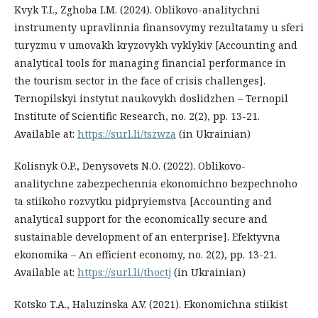
Kvyk T.I., Zghoba I.M. (2024). Oblikovo-analitychni
instrumenty upravlinnia finansovymy rezultatamy u sferi
turyzmu v umovakh kryzovykh vyklykiv [Accounting and
analytical tools for managing financial performance in
the tourism sector in the face of crisis challenges].
Ternopilskyi instytut naukovykh doslidzhen – Ternopil
Institute of Scientific Research, no. 2(2), рр. 13-21.
Available at:
https://surl.li/tszwza
(in Ukrainian)
Kolisnyk O.P., Denysovets N.O. (2022). Oblikovo-
analitychne zabezpechennia ekonomichno bezpechnoho
ta stiikoho rozvytku pidpryiemstva [Accounting and
analytical support for the economically secure and
sustainable development of an enterprise]. Efektyvna
ekonomika – An efficient economy, no. 2(2), рр. 13-21.
Available at:
https://surl.li/thoctj
(in Ukrainian)
Kotsko T.A., Haluzinska A.V. (2021). Ekonomichna stiikist