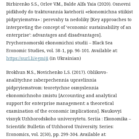
Birbirenko S.S., Orlov V.M., Balde Alfa Yaia (2020). Osnovni
pidkhody do traktuvannia katehorii «ekonomichna stiikist
pidpryiemstva» : perevahy ta nedoliky [Key approaches to
interpreting the concept of ‘economic sustainability of an
enterprise’: advantages and disadvantages].
Prychornomorski ekonomichni studii – Black Sea
Economic Studies, vol. 58-1, рр. 96-101. Available at:
https://surl.li/egmiji
(in Ukrainian)
Brokhun N.S., Novichenko L.S. (2017). Oblikovo-
analitychne zabezpechennia upravlinnia
pidpryiemstvom: teoretychne osmyslennia
ekonomichnoho zmistu [Accounting and analytical
support for enterprise management: a theoretical
examination of the economic implications]. Naukovyi
visnyk Uzhhorodskoho universytetu. Seriia : Ekonomika –
Scientific Bulletin of Uzhhorod University. Series:
Economics, vol. 2(50), рр. 299-304. Available at: