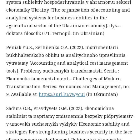
system subiektiv hospodariuvannia v ahrarnomu sektori
ekonomiky Ukrainy [The organisation of accounting and
analytical systems for business entities in the
agricultural sector of the Ukrainian economy]: dys….
doktora filosofii: 071. Ternopil. (in Ukrainian)
Peniak Yu.S., Serhiienko O.A. (2023). Instrumentarii
bukhhalterskoho obliku ta analitychnoho upravlinnia
vytratamy [Accounting and analytical cost management
tools]. Problemy suchasnykh transformatsii. Seriia :
Ekonomika ta menedzhment – Challenges of Modern
Transformation. Series: Economics and Management, no.
9. Available at:
https://surl.lu/ywgcui
(in Ukrainian)
Sadura O.B., Pravdyvets O.M. (2023). Ekonomichna
stabilnist ta napriamy zmitsnennia bezpeky pidpryiemstv
v umovakh suchasnykh vyklykiv [Economic stability and
strategies for strengthening business security in the face
of contemporary challenges]. Rehionalna ekonomika –