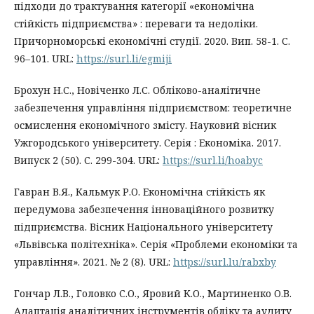
підходи до трактування категорії «економічна
стійкість підприємства» : переваги та недоліки.
Причорноморські економічні студії. 2020. Вип. 58-1. С.
96–101. URL:
https://surl.li/egmiji
Брохун Н.С., Новіченко Л.С. Обліково-аналітичне
забезпечення управління підприємством: теоретичне
осмислення економічного змісту. Науковий вісник
Ужгородського університету. Серія : Економіка. 2017.
Випуск 2 (50). С. 299-304. URL:
https://surl.li/hoabyc
Гавран В.Я., Кальмук Р.О. Економічна стійкість як
передумова забезпечення інноваційного розвитку
підприємства. Вісник Національного університету
«Львівська політехніка». Серія «Проблеми економіки та
управління». 2021. № 2 (8). URL:
https://surl.lu/rabxby
Гончар Л.В., Головко С.О., Яровий К.О., Мартиненко О.В.
Адаптація аналітичних інструментів обліку та аудиту