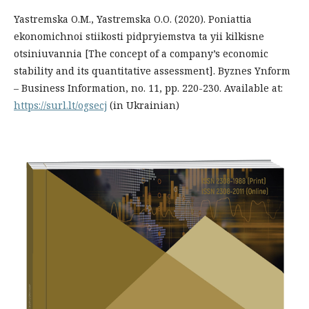
Yastremska O.M., Yastremska O.O. (2020). Poniattia
ekonomichnoi stiikosti pidpryiemstva ta yii kilkisne
otsiniuvannia [The concept of a company’s economic
stability and its quantitative assessment]. Byznes Ynform
– Business Information, no. 11, рр. 220-230. Available at:
https://surl.lt/ogsecj
(in Ukrainian)