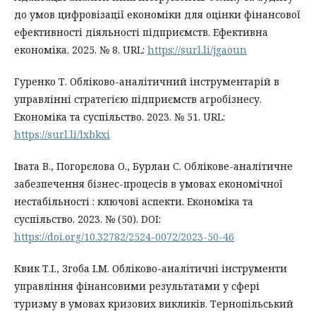
до умов цифровізації економіки для оцінки фінансової
ефективності діяльності підприємств. Ефективна
економіка. 2025. № 8. URL:
https://surl.li/jgaoun
Гуренко Т. Обліково-аналітичний інструментарій в
управлінні стратегією підприємств агробізнесу.
Економіка та суспільство. 2023. № 51. URL:
https://surl.li/lxbkxi
Івата В., Погорєлова О., Бурлан С. Облікове-аналітичне
забезпечення бізнес-процесів в умовах економічної
нестабільності : ключові аспекти. Економіка та
суспільство. 2023. № (50). DOI:
https://doi.org/10.32782/2524-0072/2023-50-46
Квик Т.І., Згоба І.М. Обліково-аналітичні інструменти
управління фінансовими результатами у сфері
туризму в умовах кризових викликів. Тернопільський