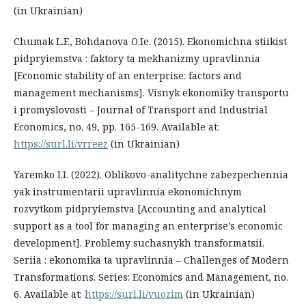
(in Ukrainian)
Chumak L.F., Bohdanova O.Ie. (2015). Ekonomichna stiikist
pidpryiemstva : faktory ta mekhanizmy upravlinnia
[Economic stability of an enterprise: factors and
management mechanisms]. Visnyk ekonomiky transportu
i promyslovosti – Journal of Transport and Industrial
Economics, no. 49, рр. 165-169. Available at:
https://surl.li/vrreez
(in Ukrainian)
Yaremko I.I. (2022). Oblikovo-analitychne zabezpechennia
yak instrumentarii upravlinnia ekonomichnym
rozvytkom pidpryiemstva [Accounting and analytical
support as a tool for managing an enterprise’s economic
development]. Problemy suchasnykh transformatsii.
Seriia : ekonomika ta upravlinnia – Challenges of Modern
Transformations. Series: Economics and Management, no.
6. Available at:
https://surl.li/vuozim
(in Ukrainian)