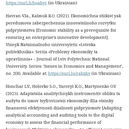
https://surl.li/hoabyc
(in Ukrainian)
Havran V.Ia., Kalmuk R.O. (2021). Ekonomichna stiikist yak
peredumova zabezpechennia innovatsiinoho rozvytku
pidpryiemstva [Economic stability as a prerequisite for
ensuring an enterprise’s innovative development].
Visnyk Natsionalnoho universytetu «Lvivska
politekhnika». Seriia «Problemy ekonomiky ta
upravlinnia» – Journal of Lviv Polytechnic National
University. Series: ‘Issues in Economics and Management’,
no. 2(8). Available at:
https://surl.lu/rabxby
(in Ukrainian)
Honchar L.V., Holovko S.O., Yarovyi K.O., Martynenko O.V.
(2025). Adaptatsiia analitychnykh instrumentiv obliku ta
audytu do umov tsyfrovizatsii ekonomiky dlia otsinky
finansovoi efektyvnosti diialnosti pidpryiemstv [Adapting
analytical accounting and auditing tools to the digital
economy to assess the financial performance of