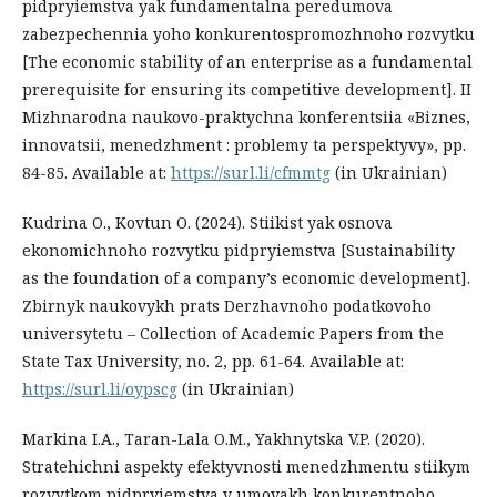
pidpryiemstva yak fundamentalna peredumova
zabezpechennia yoho konkurentospromozhnoho rozvytku
[The economic stability of an enterprise as a fundamental
prerequisite for ensuring its competitive development]. II
Mizhnarodna naukovo-praktychna konferentsiia «Biznes,
innovatsii, menedzhment : problemy ta perspektyvy», рр.
84-85. Available at:
https://surl.li/cfmmtg
(in Ukrainian)
Kudrina O., Kovtun O. (2024). Stiikist yak osnova
ekonomichnoho rozvytku pidpryiemstva [Sustainability
as the foundation of a company’s economic development].
Zbirnyk naukovykh prats Derzhavnoho podatkovoho
universytetu – Collection of Academic Papers from the
State Tax University, no. 2, рр. 61-64. Available at:
https://surl.li/oypscg
(in Ukrainian)
Markina I.A., Taran-Lala O.M., Yakhnytska V.P. (2020).
Stratehichni aspekty efektyvnosti menedzhmentu stiikym
rozvytkom pidpryiemstva v umovakh konkurentnoho