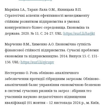
Маркіна І.А., Таран-Лала О.М., Яхницька В.П.
Стратегічні аспекти ефективності менеджменту
стійким розвитком підприємства в умовах
конкурентного бізнес-середовища. Економіка та
держава. 2020. № 11. С. 24-27. URL:
https://surl.li/hajjkt
Марченко В.М., Хименко А.О. Економічна сутність
фінансової стійкості підприємства. Сучасні проблеми
економіки та підприємництво. 2014. Випуск 15. С. 151-
156. URL:
https://surl.li/qjcupv
Нестеренко О. Роль обліково-аналітичного
забезпечення протидії гібридним загрозам. Обліково-
аналітичний базис управління економічною безпекою
в системі сучасних ризиків та загроз : збірник тез
учасників науково-педагогічного підвищення
кваліфікації (01 жовтня – 12 листопада 2024 р., м. Київ,