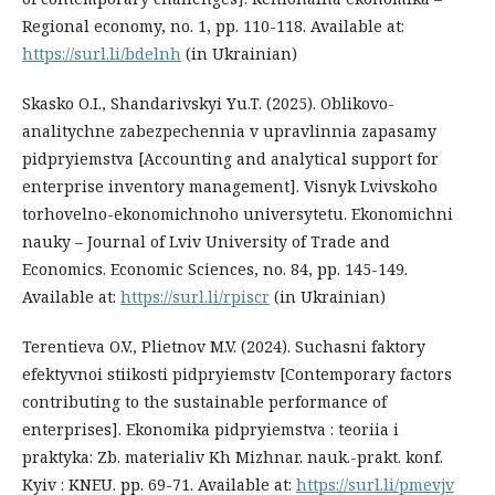
Regional economy, no. 1, рр. 110-118. Available at:
https://surl.li/bdelnh
(in Ukrainian)
Skasko O.I., Shandarivskyi Yu.T. (2025). Oblikovo-
analitychne zabezpechennia v upravlinnia zapasamy
pidpryiemstva [Accounting and analytical support for
enterprise inventory management]. Visnyk Lvivskoho
torhovelno-ekonomichnoho universytetu. Ekonomichni
nauky – Journal of Lviv University of Trade and
Economics. Economic Sciences, no. 84, рр. 145-149.
Available at:
https://surl.li/rpiscr
(in Ukrainian)
Terentieva O.V., Plietnov M.V. (2024). Suchasni faktory
efektyvnoi stiikosti pidpryiemstv [Contemporary factors
contributing to the sustainable performance of
enterprises]. Ekonomika pidpryiemstva : teoriia i
praktyka: Zb. materialiv Kh Mizhnar. nauk.-prakt. konf.
Kyiv : KNEU. рр. 69-71. Available at:
https://surl.li/pmevjv