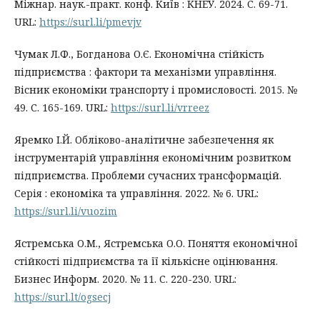
Міжнар. наук.-практ. конф. Київ : КНЕУ. 2024. С. 69-71.
URL:
https://surl.li/pmevjv
Чумак Л.Ф., Богданова О.Є. Економічна стійкість
підприємства : фактори та механізми управління.
Вісник економіки транспорту і промисловості. 2015. №
49. С. 165-169. URL:
https://surl.li/vrreez
Яремко І.Й. Обліково-аналітичне забезпечення як
інструментарій управління економічним розвитком
підприємства. Проблеми сучасних трансформацій.
Серія : економіка та управління. 2022. № 6. URL:
https://surl.li/vuozim
Ястремська О.М., Ястремська О.О. Поняття економічної
стійкості підприємства та її кількісне оцінювання.
Бизнес Информ. 2020. № 11. С. 220-230. URL:
https://surl.lt/ogsecj