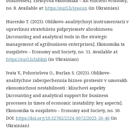
businesses]. Efektyvna ekonomika – An efficient economy,
no. 8. Available at:
https://surl.li/jgaoun
(in Ukrainian)
Hurenko T. (2023). Oblikovo-analitychnyi instrumentarii v
upravlinni stratehiieiu pidpryiemstv ahrobiznesu
[Accounting and analytical tools in the strategic
management of agribusiness enterprises]. Ekonomika ta
suspilstvo – Economy and Society, no. 51. Available at:
https://surl.li/lxbkxi
(in Ukrainian)
Ivata V., Pohorielova O., Burlan S. (2023). Oblikove-
analitychne zabezpechennia biznes-protsesiv v umovakh
ekonomichnoi nestabilnosti : kliuchovi aspekty
[Accounting and analytical support for business
processes in times of economic instability: key aspects].
Ekonomika ta suspilstvo – Economy and Society, no. 50.
DOI:
https://doi.org/10.32782/2524-0072/2023-50-46
(in
Ukrainian)