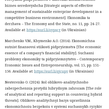
biznes-seredovyshcha [Strategic aspects of effective
management of sustainable enterprise development in a
competitive business environment]. Ekonomika ta
derzhava – The Economy and the State, no. 11, рр. 24-27.
Available at:
https://surl.li/oypscg
(in Ukrainian)
Marchenko V.M., Khymenko A.O. (2014). Ekonomichna
sutnist finansovoi stiikosti pidpryiemstva [The economic
essence of a company’s financial stability]. Suchasni
problemy ekonomiky ta pidpryiemnytstvo – Contemporary
Economic Issues and Entrepreneurship, vol. 15, рр. 151-
156. Available at:
https://surl.li/qjcupv
(in Ukrainian)
Nesterenko O. (2024). Rol oblikovo-analitychnoho
zabezpechennia protydii hibrydnym zahrozam [The role
of analytical and reporting support in countering hybrid
threats]. Oblikovo-analitychnyi bazys upravlinnia
ekonomichnoiu bezpekoiu v systemi suchasnykh ryzykiv