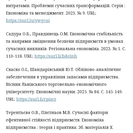
витратами. Проблеми сучасних трансформацій. Серія :
Економіка та менеджмент. 2023. № 9. URL:
https://surl.lu/ywgcui
Садура О.Б., Правдивець О.М. Економічна стабільність
та напрями зміцнення безпеки підприємств в умовах
сучасних викликів. Регіональна економіка. 2023. № 1. С.
110-118. URL:
https://surl.li/bdelnh
Скаско О.І., Шандарівський Ю.Т. Обліково-аналітичне
забезпечення в управління запасами підприємства.
Вісник Львівського торговельно-економічного
університету. Економічні науки. 2025. № 84. С. 145-149.
URL:
https://surl.li/rpiscr
Терентьєва О.В., Плєтньов М.В. Сучасні фактори
ефективної стійкості підприємств. Економіка
підприємства : теорія і практика: Зб. матеріалів Х