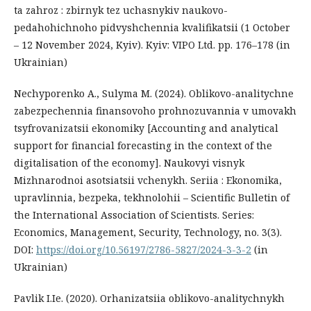
ta zahroz : zbirnyk tez uchasnykiv naukovo-
pedahohichnoho pidvyshchennia kvalifikatsii (1 October
– 12 November 2024, Kyiv). Kyiv: VIPO Ltd. pp. 176–178 (in
Ukrainian)
Nechyporenko A., Sulyma M. (2024). Oblikovo-analitychne
zabezpechennia finansovoho prohnozuvannia v umovakh
tsyfrovanizatsii ekonomiky [Accounting and analytical
support for financial forecasting in the context of the
digitalisation of the economy]. Naukovyi visnyk
Mizhnarodnoi asotsiatsii vchenykh. Seriia : Ekonomika,
upravlinnia, bezpeka, tekhnolohii – Scientific Bulletin of
the International Association of Scientists. Series:
Economics, Management, Security, Technology, no. 3(3).
DOI:
https://doi.org/10.56197/2786-5827/2024-3-3-2
(in
Ukrainian)
Pavlik I.Ie. (2020). Orhanizatsiia oblikovo-analitychnykh