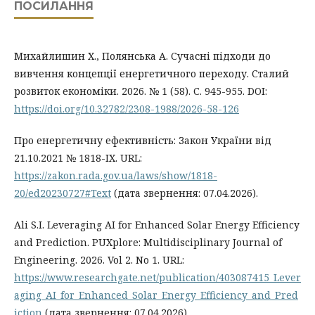
ПОСИЛАННЯ
Михайлишин Х., Полянська А. Сучасні підходи до
вивчення концепції енергетичного переходу. Сталий
розвиток економіки. 2026. № 1 (58). С. 945-955. DOI:
https://doi.org/10.32782/2308-1988/2026-58-126
Про енергетичну ефективність: Закон України від
21.10.2021 № 1818-IX. URL:
https://zakon.rada.gov.ua/laws/show/1818-
20/ed20230727#Text
(дата звернення: 07.04.2026).
Ali S.I. Leveraging AI for Enhanced Solar Energy Efficiency
and Prediction. PUXplore: Multidisciplinary Journal of
Engineering. 2026. Vol 2. No 1. URL:
https://www.researchgate.net/publication/403087415_Lever
aging_AI_for_Enhanced_Solar_Energy_Efficiency_and_Pred
iction
(дата звернення: 07.04.2026).