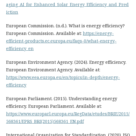
aging_AI_for_Enhanced_Solar_Energy_Efficiency_and_Pred
iction
European Commission. (n.d.). What is energy efficiency?
European Commission. Available at:
https://energy-
efficient-products.ec.europa.eu/faqs-0/what-energy-
efficiency_en
European Environment Agency. (2024). Energy efficiency.
European Environment Agency. Available at:
https://www.eea.europa.eu/en/topics/in-depth/energy-
efficiency
European Parliament. (2015). Understanding energy
efficiency. European Parliament. Available at:
https://www.europarl.europa.eu/RegData/etudes/BRIE/2015/
568361/EPRS_BRI(2015)568361_EN.pdf
International Organization for Standardization. (2020). ISO