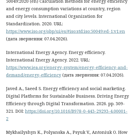
50049:2020 (en) Calculation methods for energy efficiency
and energy consumption variations at country, region
and city levels. International Organization for
Standardization. 2020. URL:
https://www.iso.org/obp/ui/es/#iso:std:iso:50049:ed-1:v1:en
(дата звернення: 07.04.2026).
International Energy Agency. Energy efficiency.
International Energy Agency. 2022. URL:
https://www.iea.org/energy-system/energy-efficiency-and-
demand/energy-efficiency
(дата звернення: 07.04.2026).
Javed A., Saeed S. Energy efficiency and social marketing.
Digital Platforms for Sustainable Business. Driving Energy
Efficiency through Digital Transformation. 2026. pp. 309-
321. DOI:
https://doi.org/10.1016/B978-0-443-29293-4.00001-
2
Mykhailyshyn K., Polyanska A., Psyuk V., Antoniuk O. How