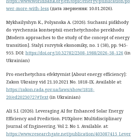
https://www.worldbank.org/en/topic/energy/publication/po
wer-more-with-less
(дата звернення: 10.01.2026).
Mykhailyshyn K., Polyanska A. (2026). Suchasni pidkhody
do vyvchennia kontseptsii enerhetychnoho perekhodu
[Modern approaches to the study of the concept of energy
transition]. Stalyi rozvytok ekonomiky, no. 1 (58), pp. 945-
955. DOI:
https://doi.org/10.32782/2308-1988/2026-58-126
(in
Ukrainian)
Pro enerhetychnu efektyvnist [About energy efficiency]:
Zakon Ukrainy vid 21.10.2021 No. 1818-IX. Available at:
https://zakon.rada.gov.ua/laws/show/1818-
20/ed20230727#Text
(in Ukrainian)
Ali S.I. (2026). Leveraging AI for Enhanced Solar Energy
Efficiency and Prediction. PUXplore: Multidisciplinary
Journal of Engineering. Vol 2. No 1. Available. at:
https://www.researchgate.net/publication/403087415_Lever