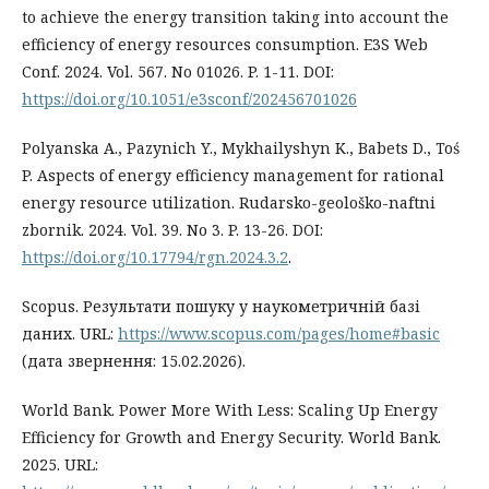
to achieve the energy transition taking into account the
efficiency of energy resources consumption. E3S Web
Conf. 2024. Vol. 567. No 01026. P. 1-11. DOI:
https://doi.org/10.1051/e3sconf/202456701026
Polyanska A., Pazynich Y., Mykhailyshyn K., Babets D., Toś
P. Aspects of energy efficiency management for rational
energy resource utilization. Rudarsko-geološko-naftni
zbornik. 2024. Vol. 39. No 3. P. 13-26. DOI:
https://doi.org/10.17794/rgn.2024.3.2
.
Scopus. Результати пошуку у наукометричній базі
даних. URL:
https://www.scopus.com/pages/home#basic
(дата звернення: 15.02.2026).
World Bank. Power More With Less: Scaling Up Energy
Efficiency for Growth and Energy Security. World Bank.
2025. URL: