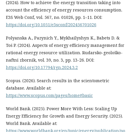
(2024). How to achieve the energy transition taking into
account the efficiency of energy resources consumption.
E3S Web Conf, vol. 567, no. 01026, pp. 1–11. DOI:
https://doi.org/10.1051/e3sconf/202456701026
Polyanska A., Pazynich Y., Mykhailyshyn K., Babets D. &
Toś P. (2024). Aspects of energy efficiency management for
rational energy resource utilization. Rudarsko-geološko-
naftni zbornik, vol. 39, no. 3, pp. 13-26. DOI:
https://doi.org/10.17794/rgn.2024.3.2
Scopus. (2026). Search results in the scientometric
database. Available at:
https://www.scopus.com/pages/home#basic
World Bank. (2025). Power More With Less: Scaling Up
Energy Efficiency for Growth and Energy Security. (2025).
World Bank. Available at:
https://www.worldbank.org/en/topic/energy/publication/po