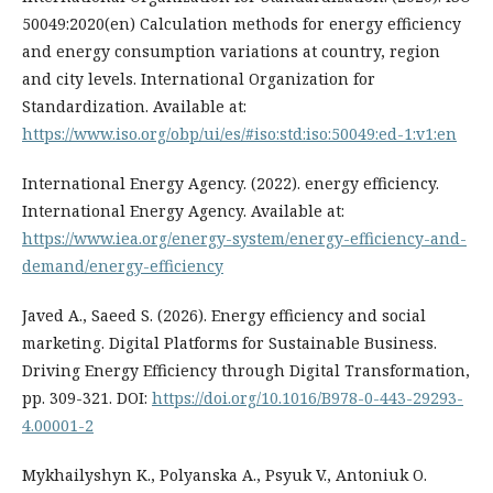
50049:2020(en) Calculation methods for energy efficiency
and energy consumption variations at country, region
and city levels. International Organization for
Standardization. Available at:
https://www.iso.org/obp/ui/es/#iso:std:iso:50049:ed-1:v1:en
International Energy Agency. (2022). energy efficiency.
International Energy Agency. Available at:
https://www.iea.org/energy-system/energy-efficiency-and-
demand/energy-efficiency
Javed A., Saeed S. (2026). Energy efficiency and social
marketing. Digital Platforms for Sustainable Business.
Driving Energy Efficiency through Digital Transformation,
pp. 309-321. DOI:
https://doi.org/10.1016/B978-0-443-29293-
4.00001-2
Mykhailyshyn K., Polyanska A., Psyuk V., Antoniuk O.