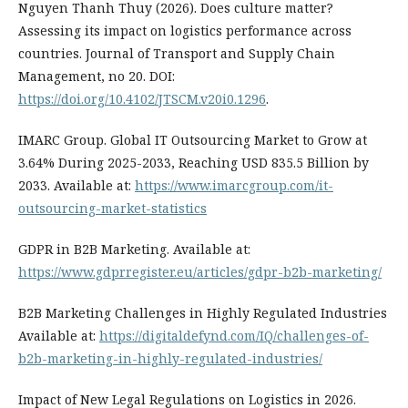
Nguyen Thanh Thuy (2026). Does culture matter?
Assessing its impact on logistics performance across
countries. Journal of Transport and Supply Chain
Management, no 20. DOI:
https://doi.org/10.4102/JTSCM.v20i0.1296
.
IMARC Group. Global IT Outsourcing Market to Grow at
3.64% During 2025-2033, Reaching USD 835.5 Billion by
2033. Available at:
https://www.imarcgroup.com/it-
outsourcing-market-statistics
GDPR in B2B Marketing. Available at:
https://www.gdprregister.eu/articles/gdpr-b2b-marketing/
B2B Marketing Challenges in Highly Regulated Industries
Available at:
https://digitaldefynd.com/IQ/challenges-of-
b2b-marketing-in-highly-regulated-industries/
Impact of New Legal Regulations on Logistics in 2026.