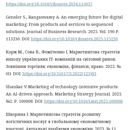
https://doi.org/10.1016/j.jbusres.2024.115057
Gensler S., Rangaswamy A. An emerging future for digital
marketing: From products and services to sequenced
solutions. Journal of Business Research. 2025. Vol. 190 Р.
115230. DOI:
https://doi.org/10.1016/j.jbusres.2025.115230
Корж М., Сова В., Фоміченко І. Маркетингова стратегія
виходу українських ІТ-компаній на світовий ринок.
Зовнішня торгівля: економіка, фінанси, право. 2022. №
(6). DOI:
https://doi.org/10.31617/3.2022(125)03
Shankar V. Marketing of technology-intensive products:
An AI-driven approach. Marketing Strategy Journal. 2025.
№2. Р. 100008. DOI:
https://doi.org/10.1016/j.msj.2025.100008
Шкорина І. Маркетингова стратегія розвитку
логістичних послуг в глобальному економічному
просторі. Актуальні проблеми економіки. 2023. № 11