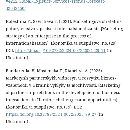
v4212/Global-Logistics-Services-Trends-Forecast-
43642450/
Koleshnia Y., Savicheva T. (2021). Marketingova stratehiia
pidpryiemstva v protsesi internatsionalizatsii. [Marketing
strategy of an enterprise in the process of
internationalization]. Ekonomika ta suspilstvo, no. (29).
DOI:
https://doi.org/10.32782/2524-0072/2021-29-11
(in
Ukrainian)
Bondarenko V., Mostenska T., Riabchyk A. (2025).
Marketynh partnerskykh vidnosyn u rozvytku biznes-
vzaiemodii v Ukraini: vyklyky ta mozhlyvosti. [Marketing
of partnership relations in the development of business
interactions in Ukraine: challenges and opportunities].
Ekonomika ta suspilstvo, no. (79). DOI:
https://doi.org/10.32782/2524-0072/2025-79-27
(in
Ukrainian)