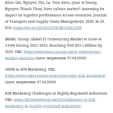
Khuc Dai, Nguyen Thi, La, Tien Kieu, Quoc & Duong
Nguyen Thanh Thuy. Does culture matter? Assessing its
impact on logistics performance across countries. Journal
of Transport and Supply Chain Management. 2026. № 20.
DOI:
https://doi.org/10.4102/JTSCM.v20i0.1296
IMARC Group. Global IT Outsourcing Market to Grow at
3.64% During 2025-2033, Reaching USD 835.5 Billion by
2033. URL:
https://www.imarcgroup.com/it-outsourcing-
market-statistics
(дата звернення: 07.04.2026)
GDPR in B2B Marketing. URL:
https://www.gdprregister.eu/articles/gdpr-b2b-marketing/
(дата звернення: 07.04.2026)
B2B Marketing Challenges in Highly Regulated Industries
URL:
https://digitaldefynd.com/IQ/challenges-of-b2b-
marketing-in-highly-regulated-industries/