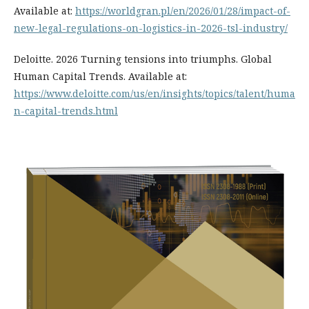
Available at:
https://worldgran.pl/en/2026/01/28/impact-of-
new-legal-regulations-on-logistics-in-2026-tsl-industry/
Deloitte. 2026 Turning tensions into triumphs. Global
Human Capital Trends. Available at:
https://www.deloitte.com/us/en/insights/topics/talent/huma
n-capital-trends.html