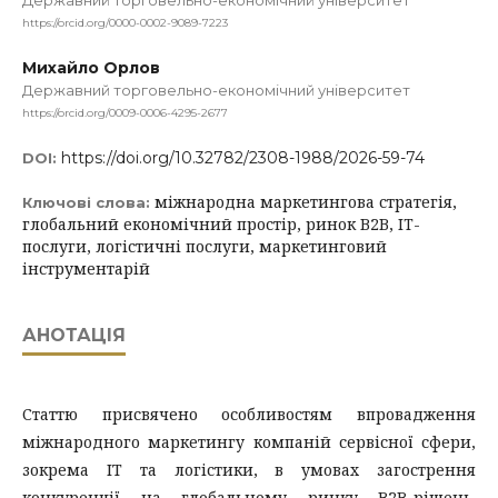
Державний торговельно-економічний університет
https://orcid.org/0000-0002-9089-7223
Михайло Орлов
Державний торговельно-економічний університет
https://orcid.org/0009-0006-4295-2677
https://doi.org/10.32782/2308-1988/2026-59-74
DOI:
міжнародна маркетингова стратегія,
Ключові слова:
глобальний економічний простір, ринок B2B, IT-
послуги, логістичні послуги, маркетинговий
інструментарій
АНОТАЦІЯ
Статтю присвячено особливостям впровадження
міжнародного маркетингу компаній сервісної сфери,
зокрема ІТ та логістики, в умовах загострення
конкуренції на глобальному ринку B2B-рішень.