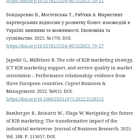
https://doi.org/10.32782/2524-0072/2021-29-11
Бондаренко В., Мостенська Т., Рябчик А. Маркетинг
партнерських відносин у розвитку бізнес-взаємодій в
Україні: виклики та можливості. Економіка та
суспільство. 2025. № (79). DOI:
https://doi.org/10.32782/2524-0072/2025-79-27
Jagodič G., Milfelner B. The role of B2B marketing strategy,
ICT B2B marketing support, and service quality in market
orientation – Performance relationship: evidence from
three European countries. Cogent Business &
Management. 2022. №9(1). DOI:
https://doi.org/10.1080/23311975.2022.2128252
Bamberger B., Reinartz W., Ulaga W. Navigating the future
of B2B marketing: The transformative impact of the
industrial metaverse. Journal of Business Research. 2025.
Vol. 188. Р. 115057. DOI: