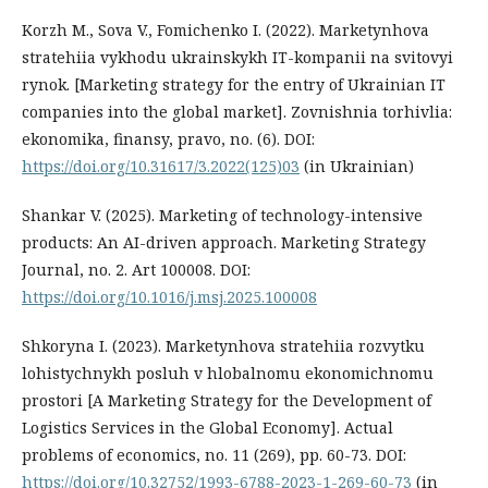
Korzh M., Sova V., Fomichenko I. (2022). Marketynhova
stratehiia vykhodu ukrainskykh IT-kompanii na svitovyi
rynok. [Marketing strategy for the entry of Ukrainian IT
companies into the global market]. Zovnishnia torhivlia:
ekonomika, finansy, pravo, no. (6). DOI:
https://doi.org/10.31617/3.2022(125)03
(in Ukrainian)
Shankar V. (2025). Marketing of technology-intensive
products: An AI-driven approach. Marketing Strategy
Journal, no. 2. Art 100008. DOI:
https://doi.org/10.1016/j.msj.2025.100008
Shkoryna I. (2023). Marketynhova stratehiia rozvytku
lohistychnykh posluh v hlobalnomu ekonomichnomu
prostori [A Marketing Strategy for the Development of
Logistics Services in the Global Economy]. Actual
problems of economics, no. 11 (269), рр. 60-73. DOI:
https://doi.org/10.32752/1993-6788-2023-1-269-60-73
(in