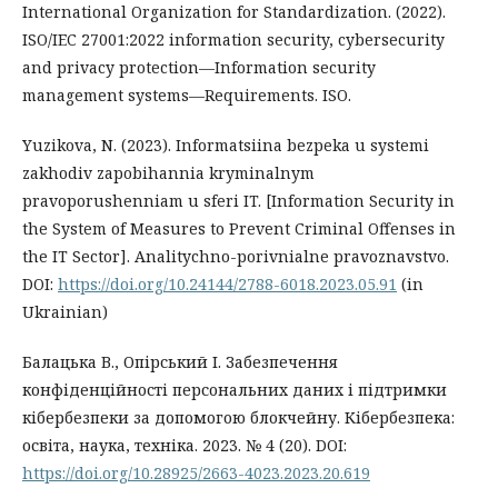
International Organization for Standardization. (2022).
ISO/IEC 27001:2022 information security, cybersecurity
and privacy protection—Information security
management systems—Requirements. ISO.
Yuzikova, N. (2023). Informatsiina bezpeka u systemi
zakhodiv zapobihannia kryminalnym
pravoporushenniam u sferi IT. [Information Security in
the System of Measures to Prevent Criminal Offenses in
the IT Sector]. Analitychno-porivnialne pravoznavstvo.
DOI:
https://doi.org/10.24144/2788-6018.2023.05.91
(in
Ukrainian)
Балацька В., Опірський І. Забезпечення
конфіденційності персональних даних і підтримки
кібербезпеки за допомогою блокчейну. Кібербезпека:
освіта, наука, техніка. 2023. № 4 (20). DOI:
https://doi.org/10.28925/2663-4023.2023.20.619