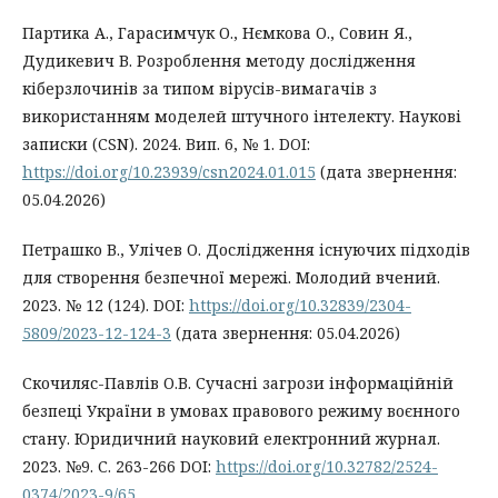
Партика А., Гарасимчук О., Нємкова О., Совин Я.,
Дудикевич В. Розроблення методу дослідження
кіберзлочинів за типом вірусів-вимагачів з
використанням моделей штучного інтелекту. Наукові
записки (CSN). 2024. Вип. 6, № 1. DOI:
https://doi.org/10.23939/csn2024.01.015
(дата звернення:
05.04.2026)
Петрашко В., Улічев О. Дослідження існуючих підходів
для створення безпечної мережі. Молодий вчений.
2023. № 12 (124). DOI:
https://doi.org/10.32839/2304-
5809/2023-12-124-3
(дата звернення: 05.04.2026)
Скочиляс-Павлів О.В. Сучасні загрози інформаційній
безпеці України в умовах правового режиму воєнного
стану. Юридичний науковий електронний журнал.
2023. №9. С. 263-266 DOI:
https://doi.org/10.32782/2524-
0374/2023-9/65