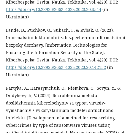
Kiberbezpeka: Osvita, Nauka, Tekhnika, vol. 4(20). DOI:
https://doi.org/10.28925/2663-4023.2023.20.3544
(in
Ukrainian)
Lande, D., Puchkov, O., Subach, I., & Rybak, O. (2023).
Informatsiini tekhnolohii zabezpechennia informatsiinoi
bezpeky derzhavy. [Information Technologies for
Ensuring the Information Security of the State].
Kiberbezpeka: Osvita, Nauka, Tekhnika, vol. 4(20). DOI:
https://doi.org/10.28925/2663-4023.2023.20.142152
(in
Ukrainian)
Partyka, A., Harasymchuk, O., Niemkova, O., Sovyn, Y., &
Dudykevych, V. (2024). Rozroblennia metodu
doslidzhennia kiberzlochyniv za typom virusiv-
vymahachiv z vykorystanniam modelei shtuchnoho
intelektu. [Development of a method for researching
cybercrimes by type of ransomware viruses using
artificial intelligence models], Naukovi zapysky (CSN) vol.