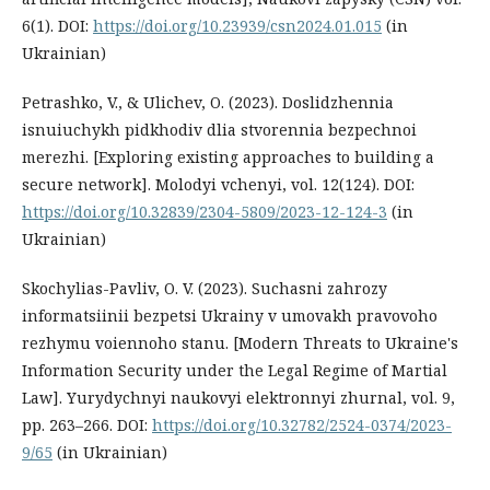
6(1). DOI:
https://doi.org/10.23939/csn2024.01.015
(in
Ukrainian)
Petrashko, V., & Ulichev, O. (2023). Doslidzhennia
isnuiuchykh pidkhodiv dlia stvorennia bezpechnoi
merezhi. [Exploring existing approaches to building a
secure network]. Molodyi vchenyi, vol. 12(124). DOI:
https://doi.org/10.32839/2304-5809/2023-12-124-3
(in
Ukrainian)
Skochylias-Pavliv, O. V. (2023). Suchasni zahrozy
informatsiinii bezpetsi Ukrainy v umovakh pravovoho
rezhymu voiennoho stanu. [Modern Threats to Ukraine's
Information Security under the Legal Regime of Martial
Law]. Yurydychnyi naukovyi elektronnyi zhurnal, vol. 9,
рр. 263–266. DOI:
https://doi.org/10.32782/2524-0374/2023-
9/65
(in Ukrainian)