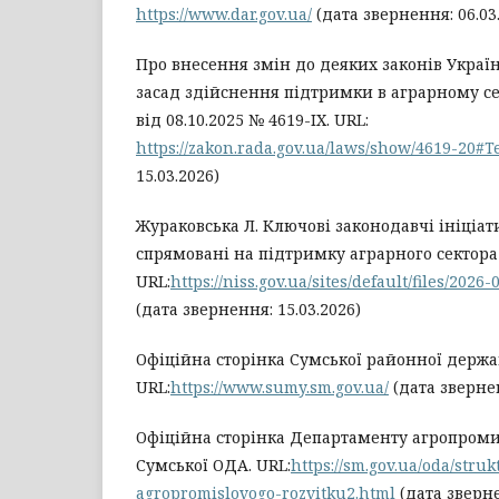
https://www.dar.gov.ua/
(дата звернення: 06.03
Про внесення змін до деяких законів Украї
засад здійснення підтримки в аграрному се
від 08.10.2025 № 4619-IX. URL:
https://zakon.rada.gov.ua/laws/show/4619-20#T
15.03.2026)
Жураковська Л. Ключові законодавчі ініціат
спрямовані на підтримку аграрного сектора
URL:
https://niss.gov.ua/sites/default/files/2026-
(дата звернення: 15.03.2026)
Офіційна сторінка Сумської районної держав
URL:
https://www.sumy.sm.gov.ua/
(дата звернен
Офіційна сторінка Департаменту агропроми
Сумської ОДА. URL:
https://sm.gov.ua/oda/str
agropromislovogo-rozvitku2.html
(дата зверне