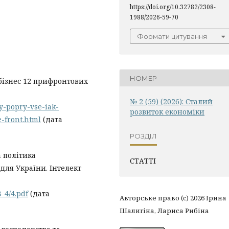
https://doi.org/10.32782/2308-
1988/2026-59-70
Формати цитування
НОМЕР
обізнес 12 прифронтових
№ 2 (59) (2026): Сталий
y-popry-vse-iak-
розвиток економіки
-front.html
(дата
РОЗДІЛ
а політика
СТАТТІ
для України. Інтелект
3_4/4.pdf
(дата
Авторське право (c) 2026 Ірина
Шалигіна, Лариса Рибіна