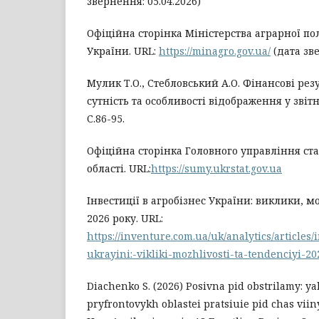
звернення: 05.04.2026)
Офіційна сторінка Міністерства аграрної по
України. URL:
https://minagro.gov.ua/
(дата зве
Мулик Т.О., Стебловський А.О. Фінансові рез
сутність та особливості відображення у звітно
С.86-95.
Офіційна сторінка Головного управління ст
області. URL:
https://sumy.ukrstat.gov.ua
Інвестиції в агробізнес України: виклики, м
2026 року. URL:
https://inventure.com.ua/uk/analytics/articles/
ukrayini:-vikliki-mozhlivosti-ta-tendenciyi-2
Diachenko S. (2026) Posivna pid obstrilamy: y
pryfrontovykh oblastei pratsiuie pid chas viin