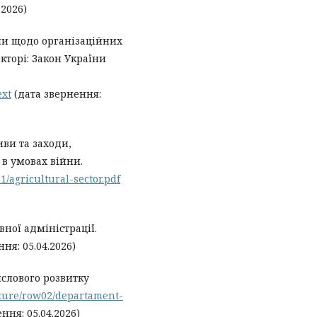
.2026)
ни щодо організаційних
кторі: Закон України
ext
(дата звернення:
иви та заходи,
 в умовах війни.
01/agricultural-sector.pdf
ної адміністрації.
ня: 05.04.2026)
слового розвитку
ukture/row02/departament-
ння: 05.04.2026)