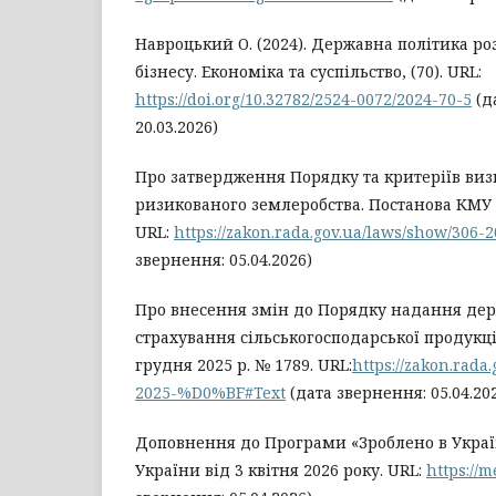
Навроцький О. (2024). Державна політика ро
бізнесу. Економіка та суспільство, (70). URL:
https://doi.org/10.32782/2524-0072/2024-70-5
(д
20.03.2026)
Про затвердження Порядку та критеріїв ви
ризикованого землеробства. Постанова КМУ в
URL:
https://zakon.rada.gov.ua/laws/show/306
звернення: 05.04.2026)
Про внесення змін до Порядку надання де
страхування сільськогосподарської продукці
грудня 2025 р. № 1789. URL:
https://zakon.rada
2025-%D0%BF#Text
(дата звернення: 05.04.20
Доповнення до Програми «Зроблено в Україн
України від 3 квітня 2026 року. URL:
https://m