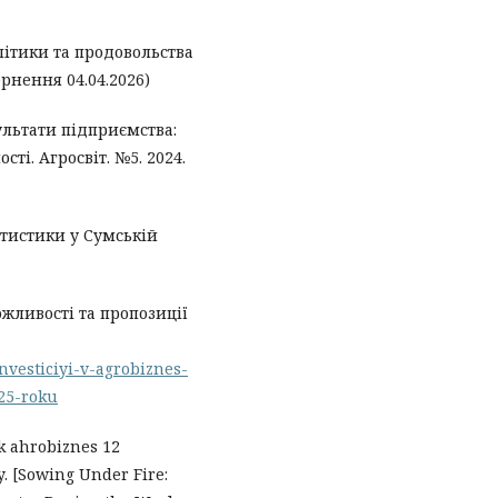
літики та продовольства
рнення 04.04.2026)
ультати підприємства:
сті. Агросвіт. №5. 2024.
атистики у Сумській
ожливості та пропозиції
investiciyi-v-agrobiznes-
025-roku
ak ahrobiznes 12
y. [Sowing Under Fire: