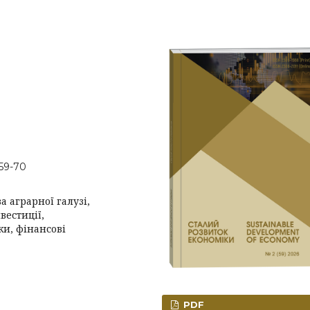
-59-70
а аграрної галузі,
вестиції,
и, фінансові
PDF