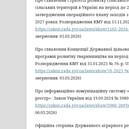
Про схвалення Стратегії розвитку сільського
сільських територій в Україні на період до 2
затвердження операційного плану заходів з ї
2027 роках: Розпорядження КМУ від 15.11.202
https://zakon.rada.gov.ua/laws/show/1163-20
звернення: 05.03.2026)
Про схвалення Концепції Державної цільово
програми розвитку тваринництва на період 
Розпорядження КМУ від 31.01.2025 № 76–р. U
https://zakon.rada.gov.ua/laws/show/76-2025
звернення: 05.03.2026)
Про інформаційно-комунікаційну систему
реєстр» : Закон України від 19.09.2024 № 3980
https://zakon.rada.gov.ua/laws/show/3980-20#T
06.03.2026)
Офіційна сторінка Державного аграрного ре