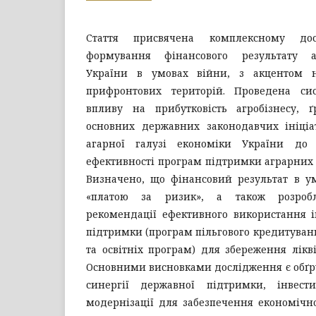
Стаття присвячена комплексному дос
формування фінансового результату а
України в умовах війни, з акцентом 
прифронтових територій. Проведена сис
впливу на прибутковість агробізнесу, 
основних державних законодавчих ініці
агарної галузі економіки України до
ефективності програм підтримки аграрних
Визначено, що фінансовий результат в ум
«платою за ризик», а також розробл
рекомендації ефективного використання і
підтримки (програм пільгового кредитуванн
та освітніх програм) для збереження лікві
Основними висновками дослідження є обґр
синергії державної підтримки, інвести
модернізації для забезпечення економічної