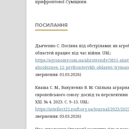
прифронтової Сумщини.
ПОСИЛАННЯ
Дьяченко С. Посівна під обстрілами: як агр
областей працює під час війни. URL:
https://agronomy.com.ua/ahrotrendy/5835-siiat
ahrobiznes-12-pryfrontovykh-oblastei-trymaie
звернення: 01.03.2026)
Кваша С. М., Вакуленко В. М. Спільна аграрн
європейського союзу: досвід та перспективи 
ХХІ. № 4. 2023. С. 9–13. URL:
https://intellect21.nuft.org.ua/journal/2023/202
звернення: 03.03.2026)