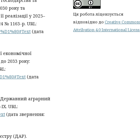
 господарства та
030 року та
Ця робота ліцензується
ї реалізації у 2025–
відповідно до
Creative Common
4 № 1163-р. URL:
Attribution 4.0 International Licen
24-%D1%80#Text
(дата
ї економічної
до 2033 року:
RL:
-%D1%80#Text
(дата
 «Державний аграрний
-IX. URL:
ext
(дата звернення:
єстру (ДАР).