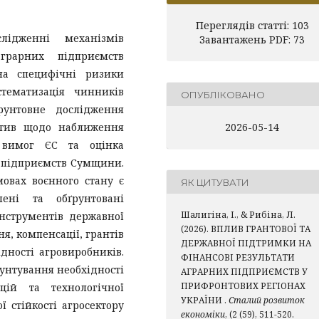
Переглядів статті: 103
лідженні механізмів
Завантажень PDF: 73
грарних підприємств
на специфічні ризики
тематизація чинників
ОПУБЛІКОВАНО
ґрунтовне дослідження
атив щодо наближення
2026-05-14
 вимог ЄС та оцінка
 підприємств Сумщини.
овах воєнного стану є
ЯК ЦИТУВАТИ
ені та обґрунтовані
Шалигіна, І., & Рибіна, Л.
нструментів державної
(2026). ВПЛИВ ГРАНТОВОЇ ТА
я, компенсації, грантів
ДЕРЖАВНОЇ ПІДТРИМКИ НА
дності агровиробників.
ФІНАНСОВІ РЕЗУЛЬТАТИ
унтування необхідності
АГРАРНИХ ПІДПРИЄМСТВ У
ПРИФРОНТОВИХ РЕГІОНАХ
цій та технологічної
УКРАЇНИ .
Сталий розвиток
 стійкості агросектору
економіки
, (2 (59), 511-520.