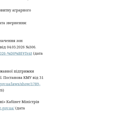
звитку аграрного
ата звернення:
значення зон
ід 04.03.2026 №306.
-2026-%D0%BF#Text
(дата
ржавної підтримки
ї. Постанова КМУ від 31
.gov.ua/laws/show/1789-
26)
і» Кабінет Міністрів
e.gov.ua/
(дата