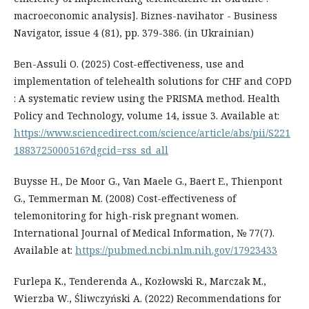
macroeconomic analysis]. Biznes-navihator - Business
Navigator, issue 4 (81), рр. 379-386. (in Ukrainian)
Ben-Assuli O. (2025) Cost-effectiveness, use and
implementation of telehealth solutions for CHF and COPD
: A systematic review using the PRISMA method. Health
Policy and Technology, volume 14, issue 3. Available at:
https://www.sciencedirect.com/science/article/abs/pii/S221
1883725000516?dgcid=rss_sd_all
Buysse H., De Moor G., Van Maele G., Baert E., Thienpont
G., Temmerman M. (2008) Cost-effectiveness of
telemonitoring for high-risk pregnant women.
International Journal of Medical Information, № 77(7).
Available at:
https://pubmed.ncbi.nlm.nih.gov/17923433
Furlepa K., Tenderenda A., Kozłowski R., Marczak M.,
Wierzba W., Śliwczyński A. (2022) Recommendations for