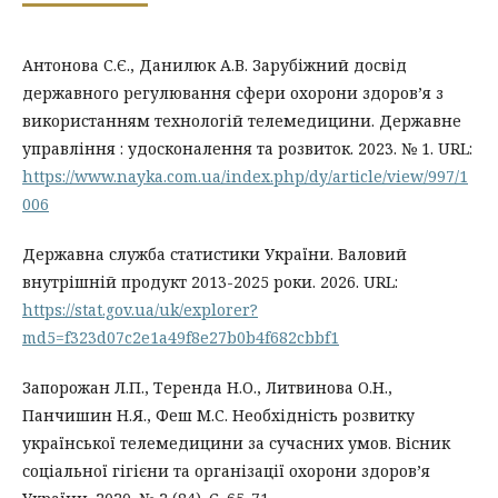
Антонова С.Є., Данилюк А.В. Зарубіжний досвід
державного регулювання сфери охорони здоров’я з
використанням технологій телемедицини. Державне
управління : удосконалення та розвиток. 2023. № 1. URL:
https://www.nayka.com.ua/index.php/dy/article/view/997/1
006
Державна служба статистики України. Валовий
внутрішній продукт 2013-2025 роки. 2026. URL:
https://stat.gov.ua/uk/explorer?
md5=f323d07c2e1a49f8e27b0b4f682cbbf1
Запорожан Л.П., Теренда Н.О., Литвинова О.Н.,
Панчишин Н.Я., Феш М.С. Необхідність розвитку
української телемедицини за сучасних умов. Вісник
соціальної гігієни та організації охорони здоров’я