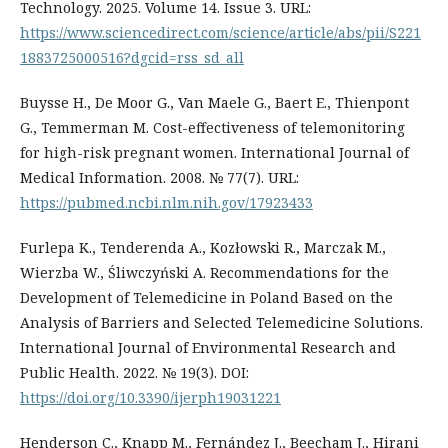
Technology. 2025. Volume 14. Issue 3. URL:
https://www.sciencedirect.com/science/article/abs/pii/S221
1883725000516?dgcid=rss_sd_all
Buysse H., De Moor G., Van Maele G., Baert E., Thienpont
G., Temmerman M. Cost-effectiveness of telemonitoring
for high-risk pregnant women. International Journal of
Medical Information. 2008. № 77(7). URL:
https://pubmed.ncbi.nlm.nih.gov/17923433
Furlepa K., Tenderenda A., Kozłowski R., Marczak M.,
Wierzba W., Śliwczyński A. Recommendations for the
Development of Telemedicine in Poland Based on the
Analysis of Barriers and Selected Telemedicine Solutions.
International Journal of Environmental Research and
Public Health. 2022. № 19(3). DOI:
https://doi.org/10.3390/ijerph19031221
Henderson C., Knapp M., Fernández J., Beecham J., Hirani