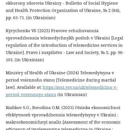
okhorony zdorovia Ukrainy - Bulletin of Social Hygiene
and Health Protection Organization of Ukraine, № 2 (84),
рр. 65-71. (in Ukrainian)
Kyrychenko V.V. (2023) Pravove rehuliuvannia
vprovadzhennia telemedychnykh posluh v Ukraini [Legal
regulation of the introduction of telemedicine services in
Ukraine]. Pravo i suspilstvo - Law and Society, № 3, рр. 96-
101. (in Ukrainian)
Ministry of Health of Ukraine (2024) Telemedytsyna v
period voiennoho stanu [Telemedicine during martial
law]. Available at:
https://moz.gov.ua/uk/telemedicina-v-
period-voyennogo-stanu
(in Ukrainian)
Riabkov S.O., Borodina O.M. (2025) Otsinka ekonomichnoi
efektyvnosti vprovadzhennia telemedytsyny v Ukraini :
makroekonomichnyi analiz [Assessment of the economic
efficiency of implementing telemedicine in Ukraine :