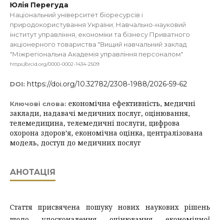
Юлія Перегуда
Національний університет біоресурсів і
природокористування України; Навчально-науковий
інститут управління, економіки та бізнесу Приватного
акціонерного товариства "Вищий навчальний заклад
"Міжрегіональна Академія управління персоналом"
https://orcid.org/0000-0002-1434-2509
https://doi.org/10.32782/2308-1988/2026-59-62
DOI:
економічна ефективність, медичні
Ключові слова:
заклади, надавачі медичних послуг, оцінювання,
телемедицина, телемедичні послуги, цифрова
охорона здоров’я, економічна оцінка, централізована
модель, доступ до медичних послуг
АНОТАЦІЯ
Стаття присвячена пошуку нових наукових рішень
щодо удосконалення оцінювання економічної