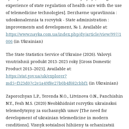
experience of state regulation of health care with the use
of telemedicine technologies]. Derzhavne upravlinnia :
udoskonalennia ta rozvytok - State administration :
improvements and development, № 1. Available at:
https://www.nayka.com.ua/index.php/dy/article/view/997/1
006
(in Ukrainian)
The State Statistics Service of Ukraine (2026). Valovyi
vnutrishnii produkt 2013-2025 roky [Gross Domestic
Product 2013–2025]. Available at:
https://stat.gov.ua/uk/explorer?
md5=f323d07c2e1a49f8e27b0b4f682cbbf1
(in Ukrainian)
Zaporozhyan L.P., Terenda N.O., Litvinova O.N., Panchishin
N.Y., Fesh M.S. (2020) Neobkhidnist rozvytku ukrainskoi
telemedytsyny za suchasnykh umov [The need for
development of ukrainian telemedicine in modern
conditions]. Visnyk sotsialnoi hihiieny ta orhanizatsii