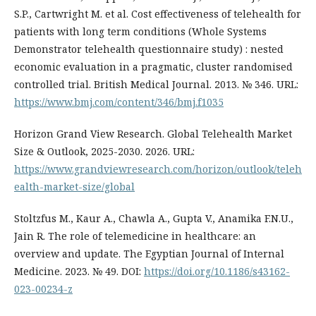
S.P., Cartwright M. et al. Cost effectiveness of telehealth for
patients with long term conditions (Whole Systems
Demonstrator telehealth questionnaire study) : nested
economic evaluation in a pragmatic, cluster randomised
controlled trial. British Medical Journal. 2013. № 346. URL:
https://www.bmj.com/content/346/bmj.f1035
Horizon Grand View Research. Global Telehealth Market
Size & Outlook, 2025-2030. 2026. URL:
https://www.grandviewresearch.com/horizon/outlook/teleh
ealth-market-size/global
Stoltzfus M., Kaur A., Chawla A., Gupta V., Anamika F.N.U.,
Jain R. The role of telemedicine in healthcare: an
overview and update. The Egyptian Journal of Internal
Medicine. 2023. № 49. DOI:
https://doi.org/10.1186/s43162-
023-00234-z