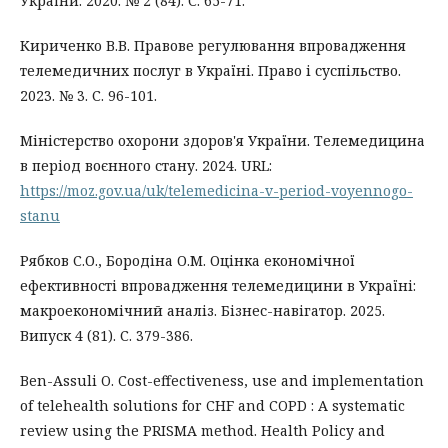
України. 2020. № 2 (84). С. 65-71.
Кириченко В.В. Правове регулювання впровадження
телемедичних послуг в Україні. Право і суспільство.
2023. № 3. С. 96-101.
Міністерство охорони здоров'я України. Телемедицина
в період воєнного стану. 2024. URL:
https://moz.gov.ua/uk/telemedicina-v-period-voyennogo-
stanu
Рябков С.О., Бородіна О.М. Оцінка економічної
ефективності впровадження телемедицини в Україні:
макроекономічний аналіз. Бізнес-навігатор. 2025.
Випуск 4 (81). С. 379-386.
Ben-Assuli O. Cost-effectiveness, use and implementation
of telehealth solutions for CHF and COPD : A systematic
review using the PRISMA method. Health Policy and