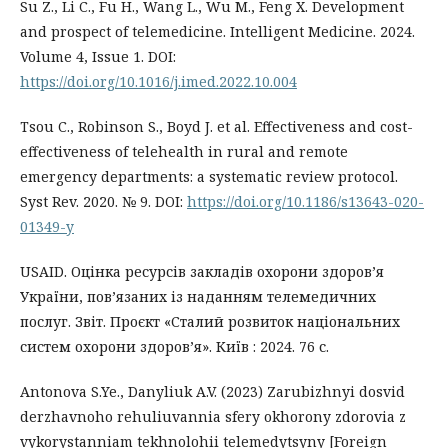
Su Z., Li C., Fu H., Wang L., Wu M., Feng X. Development
and prospect of telemedicine. Intelligent Medicine. 2024.
Volume 4, Issue 1. DOI:
https://doi.org/10.1016/j.imed.2022.10.004
Tsou C., Robinson S., Boyd J. et al. Effectiveness and cost-
effectiveness of telehealth in rural and remote
emergency departments: a systematic review protocol.
Syst Rev. 2020. № 9. DOI:
https://doi.org/10.1186/s13643-020-
01349-y
USAID. Оцінка ресурсів закладів охорони здоров’я
України, пов’язаних із наданням телемедичних
послуг. Звіт. Проєкт «Сталий розвиток національних
систем охорони здоров’я». Київ : 2024. 76 с.
Antonova S.Ye., Danyliuk A.V. (2023) Zarubizhnyi dosvid
derzhavnoho rehuliuvannia sfery okhorony zdorovia z
vykorystanniam tekhnolohii telemedytsyny [Foreign