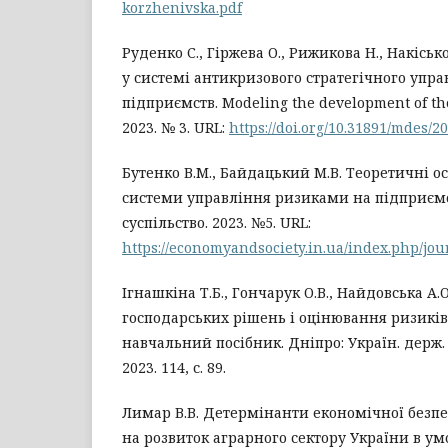
korzhenivska.pdf
Руденко С., Гіржева О., Рижикова Н., Накіс
у системі антикризового стратегічного упр
підприємств. Modeling the development of th
2023. № 3. URL:
https://doi.org/10.31891/mdes/2
Бутенко В.М., Байдацький М.В. Теоретичні 
системи управління ризиками на підприємст
суспільство. 2023. №5. URL:
https://economyandsociety.in.ua/index.php/jou
Ігнашкіна Т.Б., Гончарук О.В., Найдовська А
господарських рішень і оцінювання ризиків.
навчальний посібник. Дніпро: Україн. держ. 
2023. 114, с. 89.
Лимар В.В. Детермінанти економічної безпе
на розвиток аграрного сектору України в ум