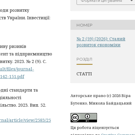
Формати цитування
коди розвитку
в України. Інвестиції:
НОМЕР
№ 2 (59) (2026): Сталий
розвиток економіки
ливу ризиків
мент та підприємництво
РОЗДІЛ
тку. 2023. № 2 (9). С.
ult/files/journal-
СТАТТІ
142-151.pdf
родні стандарти та
Авторське право (c) 2026 Віра
діяльності
Бутенко, Микола Байдацький
ьство. 2023. Вип. 52.
nal/article/view/2583/25
Ця робота ліцензується