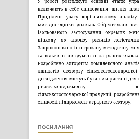
У роботі розглянуто основні етапи упр
включають в себе оцінювання, аналіз, пла
Приділено увагу порівняльному аналізу 
методів оцінки ризиків. Обґрунтовано нео
ізольованого застосування окремих мет
підходу до аналізу ризиків логістични
Запропоновано інтегровану методичну моде
та кількісні інструменти на різних етапа
Розроблено алгоритм комплексного аналіз
ланцюгів експорту сільськогосподарської
дослідження можуть бути використані для
ризик-менеджменту підприєм
сільськогосподарської продукції, розробленн
стійкості підприємств аграрного сектору.
ПОСИЛАННЯ