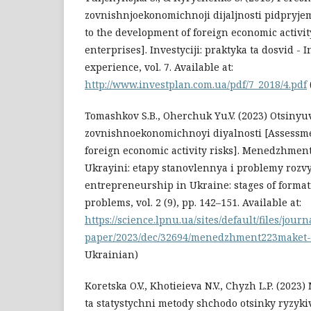
zovnishnjoekonomichnoji dijaljnosti pidpryjem
to the development of foreign economic activit
enterprises]. Investyciji: praktyka ta dosvid - 
experience, vol. 7. Available at:
http://www.investplan.com.ua/pdf/7_2018/4.pdf
Tomashkov S.B., Oherchuk Yu.V. (2023) Otsiny
zovnishnoekonomichnoyi diyalnosti [Assessmen
foreign economic activity risks]. Menedzhmen
Ukrayini: etapy stanovlennya i problemy roz
entrepreneurship in Ukraine: stages of forma
problems, vol. 2 (9), pp. 142–151. Available at:
https://science.lpnu.ua/sites/default/files/journ
paper/2023/dec/32694/menedzhment223maket-
Ukrainian)
Koretska O.V., Khotieieva N.V., Chyzh L.P. (202
ta statystychni metody shchodo otsinky ryzykiv