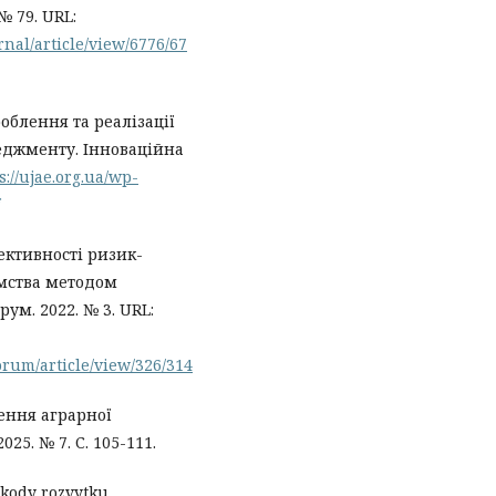
№ 79. URL:
nal/article/view/6776/67
облення та реалізації
еджменту. Інноваційна
s://ujae.org.ua/wp-
ективності ризик-
мства методом
м. 2022. № 3. URL:
rum/article/view/326/314
ення аграрної
025. № 7. С. 105-111.
hkody rozvytku