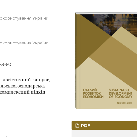
докористування України
докористування України
-59-60
 логістичний ланцюг,
ільськогосподарська
, комплексний підхід
PDF