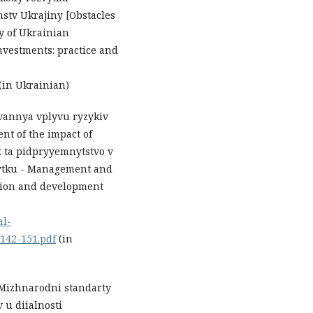
stv Ukrajiny [Obstacles
y of Ukrainian
Investments: practice and
(in Ukrainian)
uvannya vplyvu ryzykiv
t of the impact of
t ta pidpryyemnytstvo v
vytku - Management and
tion and development
al-
142-151.pdf
(in
3) Mizhnarodni standarty
 u diialnosti