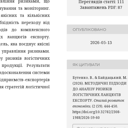
авління ризиками, що
Переглядів статті: 111
Завантажень PDF: 87
нування та моніторинг.
якісних та кількісних
бхідність переходу від
одів до комплексного
ОПУБЛІКОВАНО
х ланцюгів експорту.
2026-05-13
ль, яка поєднує якісні
х управління ризиками.
у ризиків логістичних
ЯК ЦИТУВАТИ
 продукції. Результати
 вдосконалення системи
Бутенко, В., & Байдацький, М.
ств-експортерів
(2026). МЕТОДИЧНІ ПІДХОДИ
я стратегій логістичної
ДО АНАЛІЗУ РИЗИКІВ
ЛОГІСТИЧНИХ ЛАНЦЮГІВ
ЕКСПОРТУ.
Сталий розвиток
економіки
, (2 (59), 444-450.
https://doi.org/10.32782/2308-
1988/2026-59-60