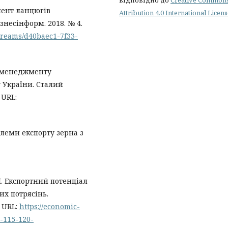
відповідно до
Creative Common
жмент ланцюгів
Attribution 4.0 International Licen
знесінформ. 2018. № 4.
tstreams/d40baec1-7f33-
к-менеджменту
 України. Сталий
 URL:
блеми експорту зерна з
 І. Експортний потенціал
их потрясінь.
. URL:
https://economic-
3-115-120-