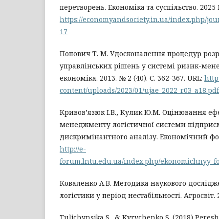
перетворень. Економіка та суспільство. 2025 
https://economyandsociety.in.ua/index.php/jour
17
Попович Т. М. Удосконалення процедур розр
управлінських рішень у системі ризик-мен
економіка. 2013. № 2 (40). С. 362-367. URL:
http
content/uploads/2023/01/ujae_2022_r03_a18.pdf
Кривов’язюк І.В., Кулик Ю.М. Оцінювання еф
менеджменту логістичної системи підприє
дискримінантного аналізу. Економічний фору
http://e-
forum.lntu.edu.ua/index.php/ekonomichnyy_fo
Коваленко А.В. Методика наукового дослідж
логістики у період нестабільності. Агросвіт. 2
Tuljchynsjka S., & Kyrychenko S. (2018) Peres