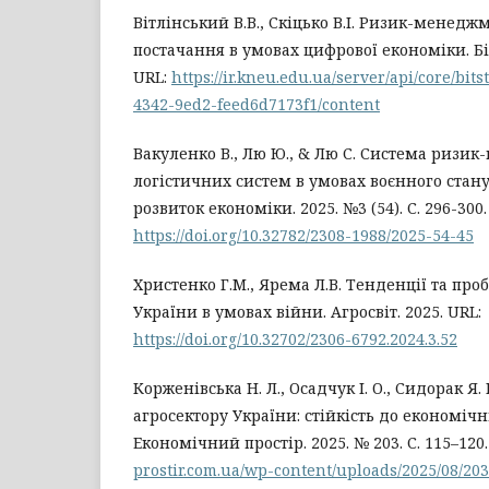
Вітлінський В.В., Скіцько В.І. Ризик-менед
постачання в умовах цифрової економіки. Бі
URL:
https://ir.kneu.edu.ua/server/api/core/bi
4342-9ed2-feed6d7173f1/content
Вакуленко В., Лю Ю., & Лю С. Система ризи
логістичних систем в умовах воєнного стану
розвиток економіки. 2025. №3 (54). С. 296-300.
https://doi.org/10.32782/2308-1988/2025-54-45
Христенко Г.М., Ярема Л.В. Тенденції та про
України в умовах війни. Агросвіт. 2025. URL:
https://doi.org/10.32702/2306-6792.2024.3.52
Корженівська Н. Л., Осадчук І. О., Сидорак Я.
агросектору України: стійкість до економічн
Економічний простір. 2025. № 203. С. 115–120
prostir.com.ua/wp-content/uploads/2025/08/20