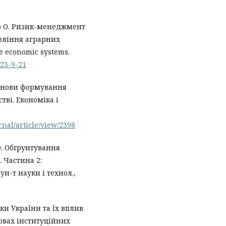
ько О. Ризик-менеджмент
авління аграрних
e economic systems.
023-9-21
основи формування
ві. Економіка і
rnal/article/view/2398
.О. Обґрунтування
 Частина 2:
ун-т науки і технол.,
ки України та їх вплив
овах інституційних