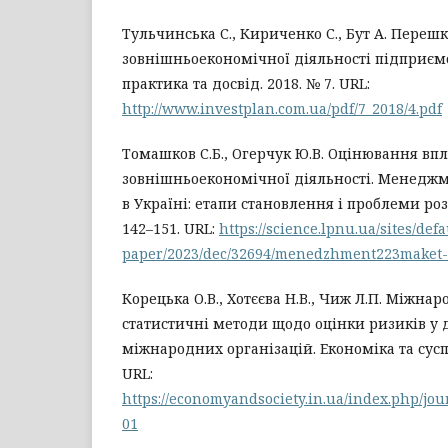
Тульчинська С., Кириченко С., Бут А. Переш
зовнішньоекономічної діяльності підприємст
практика та досвід. 2018. № 7. URL:
http://www.investplan.com.ua/pdf/7_2018/4.pdf
Томашков С.Б., Огерчук Ю.В. Оцінювання вп
зовнішньоекономічної діяльності. Менедж
в Україні: етапи становлення і проблеми розви
142–151. URL:
https://science.lpnu.ua/sites/defa
paper/2023/dec/32694/menedzhment223maket-
Корецька О.В., Хотєєва Н.В., Чиж Л.П. Міжна
статистичні методи щодо оцінки ризиків у 
міжнародних організацій. Економіка та суспіл
URL:
https://economyandsociety.in.ua/index.php/jour
01