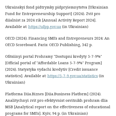
Ukrainskyi fond pidtrymky pidpryiemnytstva [Ukrainian
Fund for Entrepreneurship Support] (2024). Zvit pro
diialnist za 2024 rik [Annual Activity Report 2024].
Available at:
https://ufpp.gov.ua
(in Ukrainian)
OECD (2024). Financing SMEs and Entrepreneurs 2024: An
OECD Scoreboard. Paris: OECD Publishing, 342 p.
Ofitsiinyi portal Prohramy "Dostupni kredyty 5-7-9%"
[Official portal of "Affordable Loans 5-7-9%" Program]
(2024). Statystyka vydachi kredytiv [Credit issuance
statistics]. Available at:
https://5-7-9.gov.ua/statistics
(in
Ukrainian)
Platforma Diia.Biznes [Diia.Business Platform] (2024).
Analitychnyi zvit pro efektyvnist osvitnikh prohram dlia
MSB [Analytical report on the effectiveness of educational
programs for SMEs]. Kyiv, 94 p. (in Ukrainian)