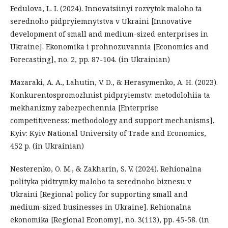
Fedulova, L. I. (2024). Innovatsiinyi rozvytok maloho ta
serednoho pidpryiemnytstva v Ukraini [Innovative
development of small and medium-sized enterprises in
Ukraine]. Ekonomika i prohnozuvannia [Economics and
Forecasting], no. 2, pp. 87-104. (in Ukrainian)
Mazaraki, A. A., Lahutin, V. D., & Herasymenko, A. H. (2023).
Konkurentospromozhnist pidpryiemstv: metodolohiia ta
mekhanizmy zabezpechennia [Enterprise
competitiveness: methodology and support mechanisms].
Kyiv: Kyiv National University of Trade and Economics,
452 p. (in Ukrainian)
Nesterenko, O. M., & Zakharin, S. V. (2024). Rehionalna
polityka pidtrymky maloho ta serednoho biznesu v
Ukraini [Regional policy for supporting small and
medium-sized businesses in Ukraine]. Rehionalna
ekonomika [Regional Economy], no. 3(113), pp. 45-58. (in