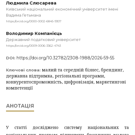
Людмила Слюсарева
Київський національний економічний університет імені
Вадима Гетьмана
https://orcid.org/0000-0002-6845-9307
Володимир Компанієць
Державний податковий університет
https://orcid.org/0009-0006-3362-4743
https://doi.org/10.32782/2308-1988/2026-59-55
DOI:
малий та середній бізнес, брендинг,
Ключові слова:
державна підтримка, регіональні програми,
конкурентоспроможність, цифровізація, маркетингові
компетенції
АНОТАЦІЯ
У статті досліджено систему національних та
регіональних програм підтримки брендингу малого