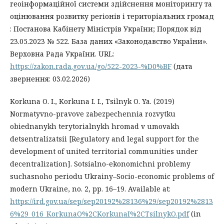
геоінформаційної системи здійснення моніторингу та
оцінювання розвитку регіонів і територіальних громад
: Постанова Кабінету Міністрів України; Порядок від
23.05.2023 № 522. База даних «Законодавство України».
Верховна Рада України. URL:
https://zakon.rada.gov.ua/go/522-2023-%D0%BF
(дата
звернення: 03.02.2026)
Korkuna O. I., Korkuna I. I., Tsilnyk O. Ya. (2019)
Normatyvno-pravove zabezpechennia rozvytku
obiednanykh terytorialnykh hromad v umovakh
detsentralizatsii [Regulatory and legal support for the
development of united territorial communities under
decentralization]. Sotsialno-ekonomichni problemy
suchasnoho periodu Ukrainy–Socio-economic problems of
modern Ukraine, no. 2, pp. 16–19. Available at:
https://ird.gov.ua/sep/sep20192%28136%29/sep20192%2813
6%29_016_KorkunaO%2CKorkunaI%2CTsilnykO.pdf
(in