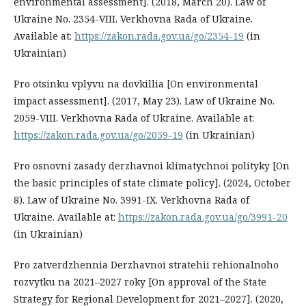
environmental assessment]. (2018, March 20). Law of
Ukraine No. 2354-VIII. Verkhovna Rada of Ukraine.
Available at:
https://zakon.rada.gov.ua/go/2354-19
(in
Ukrainian)
Pro otsinku vplyvu na dovkillia [On environmental
impact assessment]. (2017, May 23). Law of Ukraine No.
2059-VIII. Verkhovna Rada of Ukraine. Available at:
https://zakon.rada.gov.ua/go/2059-19
(in Ukrainian)
Pro osnovni zasady derzhavnoi klimatychnoi polityky [On
the basic principles of state climate policy]. (2024, October
8). Law of Ukraine No. 3991-IX. Verkhovna Rada of
Ukraine. Available at:
https://zakon.rada.gov.ua/go/3991-20
(in Ukrainian)
Pro zatverdzhennia Derzhavnoi stratehii rehionalnoho
rozvytku na 2021–2027 roky [On approval of the State
Strategy for Regional Development for 2021–2027]. (2020,