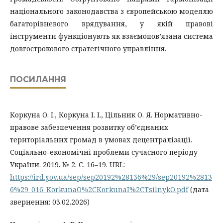
національного законодавства з європейською моделлю
багаторівневого врядування, у якій правові
інструменти функціонують як взаємопов’язана система
довгострокового стратегічного управління.
ПОСИЛАННЯ
Коркуна О. І., Коркуна І. І., Цільник О. Я. Нормативно-
правове забезпечення розвитку об’єднаних
територіальних громад в умовах децентралізації.
Соціально-економічні проблеми сучасного періоду
України. 2019. № 2. С. 16–19. URL:
https://ird.gov.ua/sep/sep20192%28136%29/sep20192%2813
6%29_016_KorkunaO%2CKorkunaI%2CTsilnykO.pdf
(дата
звернення: 03.02.2026)