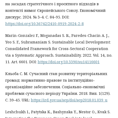
на засадах стратегічного і проєктного підходів в
контексті вимог Європейського Союзу. Економічний
дискурс. 2024. № 3–4. С. 84–95. DOI:
https://doi.org/10.36742/2410-0919-2024-2-8
Marin-Gonzalez F., Moganadas S. R., Paredes-Chacin A. J.,
Yeo S. F., Subramaniam S. Sustainable Local Development:
Consolidated Framework for Cross-Sectoral Cooperation
via a Systematic Approach. Sustainability. 2022. Vol. 14, no.
11. Art. 6601. DOI:
https://doi.org/10.3390/su14116601
Кльоба С. М. Сучасний стан розвитку територіальних
громад: нормативно-правове та інституційно-
організаційне забезпечення. Соціально-економічні
проблеми сучасного періоду України. 2018. Вип. 1(129).
С. 39–45. URL:
https://ird.gov.ua/sep/doi/sep2018.01.039_u
Leshchukh I., Patytska K., Bashynska Y., Nestor O., Kvak S.