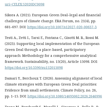
uri=CELEX:52020DC0098
Sikora A. (2021). European Green Deal–legal and financial
challenges of climate change. ERA Forum, no. 21(4), pp.
681–697. DOI:
https://doi.org/10.1007/s12027-020-00637-3
Testi A., Zetti I., Tarsi E., Fontana C., Gisotti M. R., Rossi M.
(2023). Supporting local implementation of the European
Green Deal through a place-based, participatory
approach: Methodology for a comprehensive analytical
framework. Sustainability, no. 15(20), Article 15098. DOI:
https://doi.org/10.3390/su152015098
Damari Y., Berchoux T. (2026). Assessing alignment of local
climate strategies with European Green Deal priorities:
Evidence from small settlements. Climate Policy, no. 26,
pp. 1–15. DOI:
https://doi.org/10.1080/14693062.2026.2646996
Trane M., Borchardt S., Marelli L., Siragusa A., Pollo R., &