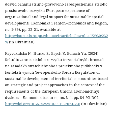
dosvid orhanizatsiino-pravovoho zabezpechennia staloho
prostorovoho rozvytku [European experience of
organizational and legal support for sustainable spatial
development]. Ekonomika i rehion–Economics and Region,
no. 2(89), pp. 23–31. Available at:
https://journals.nupp.edu.ua/eir/article/download/2930/232
9/
(in Ukrainian)
Kryvokulska N., Hunko S., Brych V., Bohach Yu. (2024)
Rehuliuvannia staloho rozvytku terytorialnykh hromad
na zasadakh stratehichnoho i proiektnoho pidkhodiv v
konteksti vymoh Yevropeiskoho Soiuzu [Regulation of
sustainable development of territorial communities based
on strategic and project approaches in the context of the
requirements of the European Union]. Ekonomichnyi
dyskurs - Economic discourse, no. 3–4, pp. 84–95. DOI:
https://doi.org/10.36742/2410-0919-2024-2-8
(in Ukrainian)