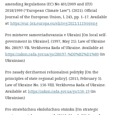
amending Regulations (EC) No 401/2009 and (EU)
2018/1999 (“European Climate Law”). (2021). Official
Journal of the European Union, L 243, pp. 1–17. Available
at:
https://eur-lex.europa.eu/eli/reg/2021/1119/oj/eng
Pro mistseve samovriaduvannia v Ukraini [On local self-
government in Ukraine]. (1997, May 21). Law of Ukraine
No. 280/97-VR. Verkhovna Rada of Ukraine. Available at:
https://zakon.rada.gov.ua/go/280/97-%D0%B2%D1%80
(in
Ukrainian)
Pro zasady derzhavnoi rehionalnoi polityky [On the
principles of state regional policy]. (2015, February 5).
Law of Ukraine No. 156-VIII. Verkhovna Rada of Ukraine.
Available at:
https://zakon.rada.gov.ua/go/156-19
(in
Ukrainian)
Pro stratehichnu ekolohichnu otsinku [On strategic