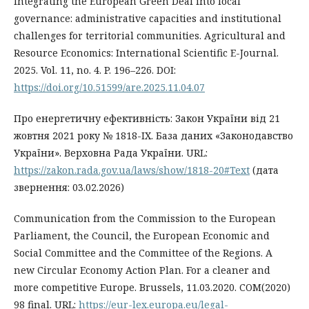
Integrating the European Green Deal into local
governance: administrative capacities and institutional
challenges for territorial communities. Agricultural and
Resource Economics: International Scientific E-Journal.
2025. Vol. 11, no. 4. P. 196–226. DOI:
https://doi.org/10.51599/are.2025.11.04.07
Про енергетичну ефективність: Закон України від 21
жовтня 2021 року № 1818-IX. База даних «Законодавство
України». Верховна Рада України. URL:
https://zakon.rada.gov.ua/laws/show/1818-20#Text
(дата
звернення: 03.02.2026)
Communication from the Commission to the European
Parliament, the Council, the European Economic and
Social Committee and the Committee of the Regions. A
new Circular Economy Action Plan. For a cleaner and
more competitive Europe. Brussels, 11.03.2020. COM(2020)
98 final. URL:
https://eur-lex.europa.eu/legal-