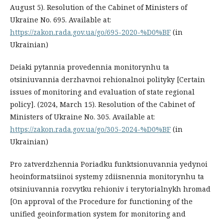
August 5). Resolution of the Cabinet of Ministers of
Ukraine No. 695. Available at:
https://zakon.rada.gov.ua/go/695-2020-%D0%BF
(in
Ukrainian)
Deiaki pytannia provedennia monitorynhu ta
otsiniuvannia derzhavnoi rehionalnoi polityky [Certain
issues of monitoring and evaluation of state regional
policy]. (2024, March 15). Resolution of the Cabinet of
Ministers of Ukraine No. 305. Available at:
https://zakon.rada.gov.ua/go/305-2024-%D0%BF
(in
Ukrainian)
Pro zatverdzhennia Poriadku funktsionuvannia yedynoi
heoinformatsiinoi systemy zdiisnennia monitorynhu ta
otsiniuvannia rozvytku rehioniv i terytorialnykh hromad
[On approval of the Procedure for functioning of the
unified geoinformation system for monitoring and