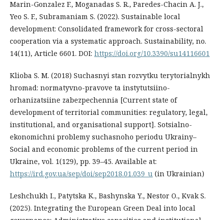
Marin-Gonzalez F., Moganadas S. R., Paredes-Chacin A. J.,
Yeo S. F., Subramaniam S. (2022). Sustainable local
development: Consolidated framework for cross-sectoral
cooperation via a systematic approach. Sustainability, no.
14(11), Article 6601. DOI:
https://doi.org/10.3390/su14116601
Klioba S. M. (2018) Suchasnyi stan rozvytku terytorialnykh
hromad: normatyvno-pravove ta instytutsiino-
orhanizatsiine zabezpechennia [Current state of
development of territorial communities: regulatory, legal,
institutional, and organisational support]. Sotsialno-
ekonomichni problemy suchasnoho periodu Ukrainy–
Social and economic problems of the current period in
Ukraine, vol. 1(129), pp. 39–45. Available at:
https://ird.gov.ua/sep/doi/sep2018.01.039_u
(in Ukrainian)
Leshchukh I., Patytska K., Bashynska Y., Nestor O., Kvak S.
(2025). Integrating the European Green Deal into local