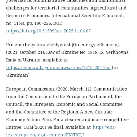
governance: Administrative capacities and institutional
challenges for territorial communities. Agricultural and
Resource Economics: International Scientific E-Journal,
no. 11(4), pp. 196–226. DOI:
https://doi.org/10.51599/are.2025.11.04.07
Pro enerhetychnu efektyvnist [On energy efficiency].
(2021, October 21). Law of Ukraine No. 1818-IX. Verkhovna
Rada of Ukraine. Available at:
https://zakon.rada.gov.ua/laws/show/1818-20#Text
(in
Ukrainian)
European Commission. (2020, March 11). Communication
from the Commission to the European Parliament, the
Council, the European Economic and Social Committee
and the Committee of the Regions. A new Circular
Economy Action Plan: For a cleaner and more competitive
Europe. COM(2020) 98 final. Available at:
https://eur-
lex.europa.eu/legal-content/EN/TXT/?