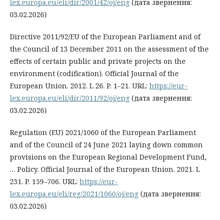
lex.europa.eu/eli/dir/2001/42/oj/eng
(дата звернення:
03.02.2026)
Directive 2011/92/EU of the European Parliament and of
the Council of 13 December 2011 on the assessment of the
effects of certain public and private projects on the
environment (codification). Official Journal of the
European Union. 2012. L 26. P. 1–21. URL:
https://eur-
lex.europa.eu/eli/dir/2011/92/oj/eng
(дата звернення:
03.02.2026)
Regulation (EU) 2021/1060 of the European Parliament
and of the Council of 24 June 2021 laying down common
provisions on the European Regional Development Fund,
… Policy. Official Journal of the European Union. 2021. L
231. P. 159–706. URL:
https://eur-
lex.europa.eu/eli/reg/2021/1060/oj/eng
(дата звернення:
03.02.2026)