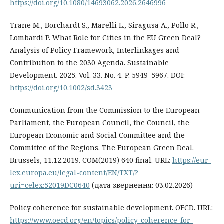
https://doi.org/10.1080/14693062.2026.2646996
Trane M., Borchardt S., Marelli L., Siragusa A., Pollo R.,
Lombardi P. What Role for Cities in the EU Green Deal?
Analysis of Policy Framework, Interlinkages and
Contribution to the 2030 Agenda. Sustainable
Development. 2025. Vol. 33. No. 4. P. 5949–5967. DOI:
https://doi.org/10.1002/sd.3423
Communication from the Commission to the European
Parliament, the European Council, the Council, the
European Economic and Social Committee and the
Committee of the Regions. The European Green Deal.
Brussels, 11.12.2019. COM(2019) 640 final. URL:
https://eur-
lex.europa.eu/legal-content/EN/TXT/?
uri=celex:52019DC0640
(дата звернення: 03.02.2026)
Policy coherence for sustainable development. OECD. URL:
https://www.oecd.org/en/topics/policy-coherence-for-