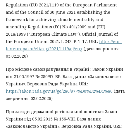
Regulation (EU) 2021/1119 of the European Parliament
and of the Council of 30 June 2021 establishing the
framework for achieving climate neutrality and
amending Regulations (EC) No 401/2009 and (EU)
2018/1999 (“European Climate Law”). Official Journal of
the European Union. 2021. L 243. P. 1–17. URL:
https://eur-
lex.europa.eu/eli/reg/2021/1119/oj/eng
(дата звернення:
03.02.2026)
Про місцеве самоврядування в Україні : Закон України
від 21.05.1997 № 280/97-ВР. База даних «Законодавство
України». Верховна Рада України. URL:
https://zakon.rada.gov.ua/go/280/97-%D0%B2%D1%80
(дата
звернення: 03.02.2026)
Про засади державної регіональної політики: Закон
України від 05.02.2015 № 156-VIII. База даних
«Законодавство України». Верховна Рада України. URL: