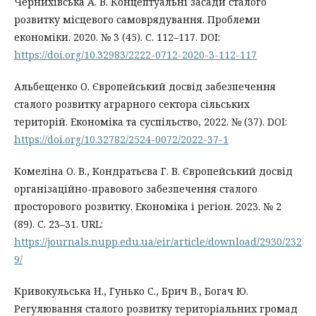
Чернихівська А. В. Концептуальні засади сталого
розвитку місцевого самоврядування. Проблеми
економіки. 2020. № 3 (45). С. 112–117. DOI:
https://doi.org/10.32983/2222-0712-2020-3-112-117
Альбещенко О. Європейський досвід забезпечення
сталого розвитку аграрного сектора сільських
територій. Економіка та суспільство, 2022. № (37). DOI:
https://doi.org/10.32782/2524-0072/2022-37-1
Комеліна О. В., Кондратьєва Г. В. Європейський досвід
організаційно-правового забезпечення сталого
просторового розвитку. Економіка і регіон. 2023. № 2
(89). C. 23–31. URL:
https://journals.nupp.edu.ua/eir/article/download/2930/232
9/
Кривокульська Н., Гунько С., Брич В., Богач Ю.
Регулювання сталого розвитку територіальних громад