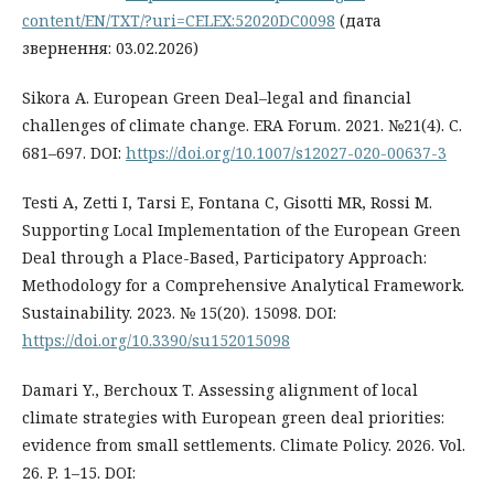
content/EN/TXT/?uri=CELEX:52020DC0098
(дата
звернення: 03.02.2026)
Sikora A. European Green Deal–legal and financial
challenges of climate change. ERA Forum. 2021. №21(4). С.
681–697. DOI:
https://doi.org/10.1007/s12027-020-00637-3
Testi A, Zetti I, Tarsi E, Fontana C, Gisotti MR, Rossi M.
Supporting Local Implementation of the European Green
Deal through a Place-Based, Participatory Approach:
Methodology for a Comprehensive Analytical Framework.
Sustainability. 2023. № 15(20). 15098. DOI:
https://doi.org/10.3390/su152015098
Damari Y., Berchoux T. Assessing alignment of local
climate strategies with European green deal priorities:
evidence from small settlements. Climate Policy. 2026. Vol.
26. P. 1–15. DOI: