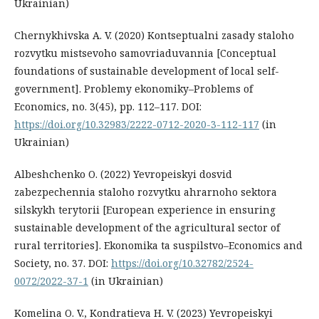
Ukrainian)
Chernykhivska A. V. (2020) Kontseptualni zasady staloho
rozvytku mistsevoho samovriaduvannia [Conceptual
foundations of sustainable development of local self-
government]. Problemy ekonomiky–Problems of
Economics, no. 3(45), pp. 112–117. DOI:
https://doi.org/10.32983/2222-0712-2020-3-112-117
(in
Ukrainian)
Albeshchenko O. (2022) Yevropeiskyi dosvid
zabezpechennia staloho rozvytku ahrarnoho sektora
silskykh terytorii [European experience in ensuring
sustainable development of the agricultural sector of
rural territories]. Ekonomika ta suspilstvo–Economics and
Society, no. 37. DOI:
https://doi.org/10.32782/2524-
0072/2022-37-1
(in Ukrainian)
Komelina O. V., Kondratieva H. V. (2023) Yevropeiskyi