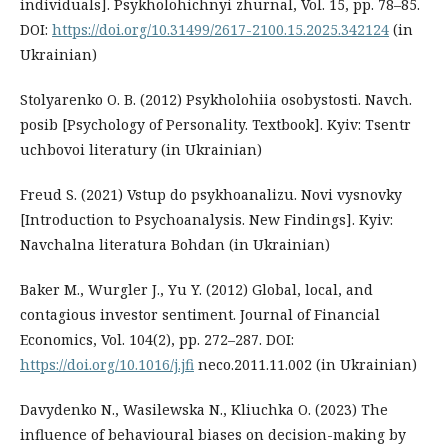
individuals]. Psykholohichnyi zhurnal, Vol. 15, pp. 78–85.
DOI:
https://doi.org/10.31499/2617-2100.15.2025.342124
(in
Ukrainian)
Stolyarenko O. B. (2012) Psykholohiia osobystosti. Navch.
posib [Psychology of Personality. Textbook]. Kyiv: Tsentr
uchbovoi literatury (in Ukrainian)
Freud S. (2021) Vstup do psykhoanalizu. Novi vysnovky
[Introduction to Psychoanalysis. New Findings]. Kyiv:
Navchalna literatura Bohdan (in Ukrainian)
Baker M., Wurgler J., Yu Y. (2012) Global, local, and
contagious investor sentiment. Journal of Financial
Economics, Vol. 104(2), pp. 272–287. DOI:
https://doi.org/10.1016/j.jfi
neco.2011.11.002 (in Ukrainian)
Davydenko N., Wasilewska N., Kliuchka O. (2023) The
influence of behavioural biases on decision-making by