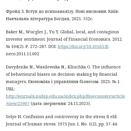
Фройд З. Вступ до психоаналізу. Нові висновки. Київ:
Навчальна література Богдан, 2021. 552с.
Baker M., Wurgler J., Yu Y. Global, local, and contagious
investor sentiment. Journal of Financial Economics. 2012.
№ 104(2). Р. 272–287. DOI:
https://doi.org/10.1016/j.jfi
neco.2011.11.002
Davydenko N., Wasilewska N., Kliuchka O. The influence
of behavioural biases on decision-making by financial
managers. Економіка і управління бізнесом. 2023. № 1.
URL:
http://journals.nubip.edu.ua/index.php/Bioeconomy/article
/view/25907
(дата звернення: 24.11.2025).
Selye H. Confusion and controversy in the stress fi eld.
Journal of human stress. 1975 Jun 1. No. 1(2), pp. 37-44.