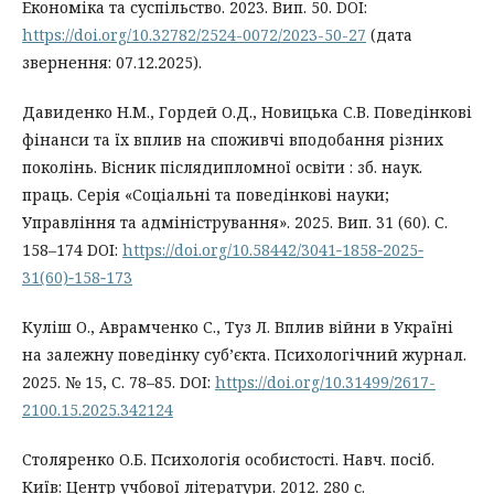
Економіка та суспільство. 2023. Вип. 50. DOI:
https://doi.org/10.32782/2524-0072/2023-50-27
(дата
звернення: 07.12.2025).
Давиденко Н.М., Гордей О.Д., Новицька С.В. Поведінкові
фінанси та їх вплив на споживчі вподобання різних
поколінь. Вісник післядипломної освіти : зб. наук.
праць. Серія «Соціальні та поведінкові науки;
Управління та адміністрування». 2025. Вип. 31 (60). С.
158–174 DOI:
https://doi.org/10.58442/3041‐1858‐2025‐
31(60)‐158‐173
Куліш О., Аврамченко С., Туз Л. Вплив війни в Україні
на залежну поведінку суб’єкта. Психологічний журнал.
2025. № 15, С. 78–85. DOI:
https://doi.org/10.31499/2617-
2100.15.2025.342124
Столяренко О.Б. Психологія особистості. Навч. посіб.
Київ: Центр учбової літератури. 2012. 280 с.