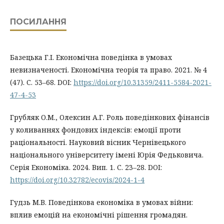
ПОСИЛАННЯ
Базецька Г.І. Економічна поведінка в умовах
невизначеності. Економічна теорія та право. 2021. № 4
(47). С. 53–68. DOI:
https://doi.org/10.31359/2411-5584-2021-
47-4-53
Грубляк О.М., Олексин А.Г. Роль поведінкових фінансів
у коливаннях фондових індексів: емоції проти
раціональності. Науковий вісник Чернівецького
національного університету імені Юрія Федьковича.
Серія Економіка. 2024. Вип. 1. С. 23–28. DOI:
https://doi.org/10.32782/ecovis/2024-1-4
Гудзь М.В. Поведінкова економіка в умовах війни:
вплив емоцій на економічні рішення громадян.