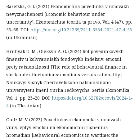
Bazetska, G. I. (2021) Ekonomichna povedinka v umovakh
nevyznachenosti [Economic behaviour under
uncertainty]. Ekonomichna teoriia ta pravo, Vol. 4 (47), pp.
53–68. DOI:
https://doi.org/10.31359/2411-5584-2021-47-4-53
(in Ukrainian)
Hrubyak O. M., Oleksyn A. G. (2024) Rol povedinkovykh
finansiv u kolyvanniakh fondovykh indeksiv: emotsii
proty ratsionalnosti [The role of behavioural finance in
stock index fluctuations: emotions versus rationality].
Naukovyi visnyk Chernivetskoho natsionalnoho
universytetu imeni Yuriia Fedkovycha. Seriia Ekonomika,
Vol. 1, pp. 23–28. DOI:
https://doi.org/10.32782/ecovis/2024-1-
4
(in Ukrainian)
Gudz M. V. (2023) Povedinkova ekonomika v umovakh
viiny: vplyv emotsii na ekonomichni rishennia
hromadian [Behavioural economics in wartime: the