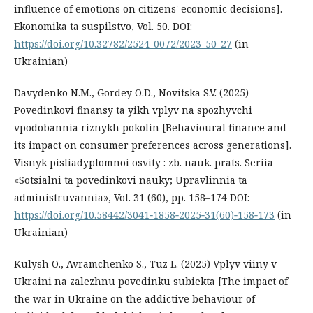
influence of emotions on citizens' economic decisions].
Ekonomika ta suspilstvo, Vol. 50. DOI:
https://doi.org/10.32782/2524-0072/2023-50-27
(in
Ukrainian)
Davydenko N.M., Gordey O.D., Novitska S.V. (2025)
Povedinkovi finansy ta yikh vplyv na spozhyvchi
vpodobannia riznykh pokolin [Behavioural finance and
its impact on consumer preferences across generations].
Visnyk pisliadyplomnoi osvity : zb. nauk. prats. Seriia
«Sotsialni ta povedinkovi nauky; Upravlinnia ta
administruvannia», Vol. 31 (60), pp. 158–174 DOI:
https://doi.org/10.58442/3041‐1858‐2025‐31(60)‐158‐173
(in
Ukrainian)
Kulysh O., Avramchenko S., Tuz L. (2025) Vplyv viiny v
Ukraini na zalezhnu povedinku subiekta [The impact of
the war in Ukraine on the addictive behaviour of