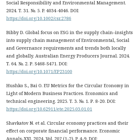
Social Responsibility and Environmental Management.
2024. Т. 31. №. 5. P. 4034-4046. DOI:
https://doi.org/10.1002/csr.2786
Bibby D. Global focus on ESG in the supply chain–insights
into supply chain management of Environmental, Social
and Governance requirements and trends both locally
and globally. Australian Energy Producers Journal. 2024.
Т. 64. №. 2. Р. S468-S471. DOI:
https://doi.org/10.1071/EP23100
Hushko S., Bai O. EU Metrics for the Circular Economy in
Light of Modern Business Practices. Economics and
technical engineering. 2025. Т. 3. №. 1. Р. 8-20. DOI:
https://doi.org/10.62911/ete.2025.03.01.01
Shavkatov N. et al. Circular economy practices and their
effect on corporate financial performance. Economic
Annals-XXI, 2024. Vol. 207 (1-2). P. 4-9. DOI: