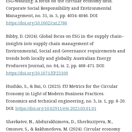
ESG‐washing: A focus on the circular economy field.
Corporate Social Responsibility and Environmental
Management, no. 31, is. 5, pp. 4034-4046. DOI:
https://doi.org/10.1002/csr.2786
Bibby, D. (2024). Global focus on ESG in the supply chain–
insights into supply chain management of
Environmental, Social and Governance requirements and
trends both locally and globally. Australian Energy
Producers Journal, no. 64, is. 2, pp. 468-471. DOI:
https://doi.org/10.1071/EP23100
Hushko, S., & Bai, O. (2025). EU Metrics for the Circular
Economy in Light of Modern Business Practices.
Economics and technical engineering, no. 3, is. 1, pp. 8-20.
DOI:
https://doi.org/10.62911/ete.2025.03.01.01
Shavkatov, N., Abdurakhimova, D., Sherkuziyeva, N.,
Omonov, S., & Rakhmedova, M. (2024). Circular economy