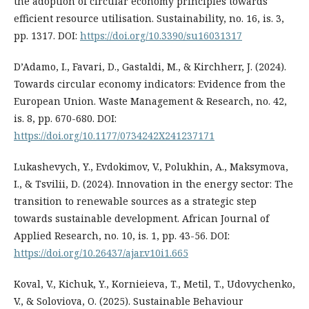
the adoption of circular economy principles towards
efficient resource utilisation. Sustainability, no. 16, is. 3,
pp. 1317. DOI:
https://doi.org/10.3390/su16031317
D’Adamo, I., Favari, D., Gastaldi, M., & Kirchherr, J. (2024).
Towards circular economy indicators: Evidence from the
European Union. Waste Management & Research, no. 42,
is. 8, pp. 670-680. DOI:
https://doi.org/10.1177/0734242X241237171
Lukashevych, Y., Evdokimov, V., Polukhin, A., Maksymova,
I., & Tsvilii, D. (2024). Innovation in the energy sector: The
transition to renewable sources as a strategic step
towards sustainable development. African Journal of
Applied Research, no. 10, is. 1, pp. 43-56. DOI:
https://doi.org/10.26437/ajar.v10i1.665
Koval, V., Kichuk, Y., Kornieieva, T., Metil, T., Udovychenko,
V., & Soloviova, O. (2025). Sustainable Behaviour