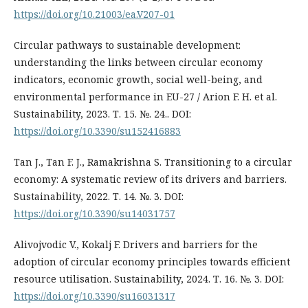
https://doi.org/10.21003/ea.V207-01
Circular pathways to sustainable development:
understanding the links between circular economy
indicators, economic growth, social well-being, and
environmental performance in EU-27 / Arion F. H. et al.
Sustainability, 2023. Т. 15. №. 24.. DOI:
https://doi.org/10.3390/su152416883
Tan J., Tan F. J., Ramakrishna S. Transitioning to a circular
economy: A systematic review of its drivers and barriers.
Sustainability, 2022. Т. 14. №. 3. DOI:
https://doi.org/10.3390/su14031757
Alivojvodic V., Kokalj F. Drivers and barriers for the
adoption of circular economy principles towards efficient
resource utilisation. Sustainability, 2024. Т. 16. №. 3. DOI:
https://doi.org/10.3390/su16031317