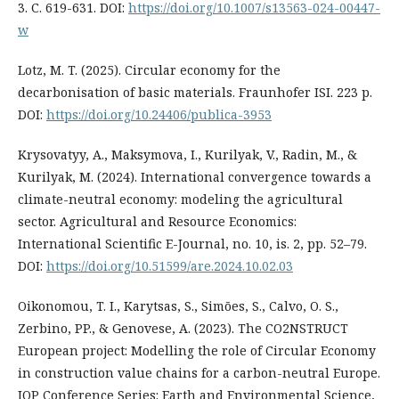
3. С. 619-631. DOI:
https://doi.org/10.1007/s13563-024-00447-
w
Lotz, M. T. (2025). Circular economy for the
decarbonisation of basic materials. Fraunhofer ISI. 223 p.
DOI:
https://doi.org/10.24406/publica-3953
Krysovatyy, A., Maksymova, I., Kurilyak, V., Radin, M., &
Kurilyak, M. (2024). International convergence towards a
climate-neutral economy: modeling the agricultural
sector. Agricultural and Resource Economics:
International Scientific E-Journal, no. 10, is. 2, pp. 52–79.
DOI:
https://doi.org/10.51599/are.2024.10.02.03
Oikonomou, T. I., Karytsas, S., Simões, S., Calvo, O. S.,
Zerbino, PP., & Genovese, A. (2023). The CO2NSTRUCT
European project: Modelling the role of Circular Economy
in construction value chains for a carbon-neutral Europe.
IOP Conference Series: Earth and Environmental Science,