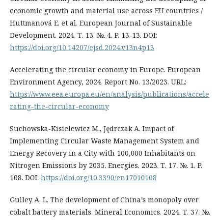
economic growth and material use across EU countries /
Huttmanová E. et al. European Journal of Sustainable
Development. 2024. Т. 13. №. 4. P. 13-13. DOI:
https://doi.org/10.14207/ejsd.2024.v13n4p13
Accelerating the circular economy in Europe. European
Environment Agency, 2024. Report No. 13/2023. URL:
https://www.eea.europa.eu/en/analysis/publications/accele
rating-the-circular-economy
Suchowska-Kisielewicz M., Jędrczak A. Impact of
Implementing Circular Waste Management System and
Energy Recovery in a City with 100,000 Inhabitants on
Nitrogen Emissions by 2035. Energies. 2023. Т. 17. №. 1. P.
108. DOI:
https://doi.org/10.3390/en17010108
Gulley A. L. The development of China’s monopoly over
cobalt battery materials. Mineral Economics. 2024. Т. 37. №.