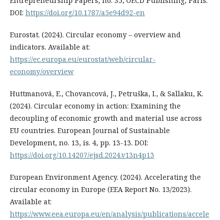
Entrepreneurship Papers, no. 35, OECD Publishing, Paris.
DOI:
https://doi.org/10.1787/a5e94d92-en
Eurostat. (2024). Circular economy – overview and
indicators. Available at:
https://ec.europa.eu/eurostat/web/circular-
economy/overview
Huttmanová, E., Chovancová, J., Petruška, I., & Sallaku, K.
(2024). Circular economy in action: Examining the
decoupling of economic growth and material use across
EU countries. European Journal of Sustainable
Development, no. 13, is. 4, pp. 13-13. DOI:
https://doi.org/10.14207/ejsd.2024.v13n4p13
European Environment Agency. (2024). Accelerating the
circular economy in Europe (EEA Report No. 13/2023).
Available at:
https://www.eea.europa.eu/en/analysis/publications/accele