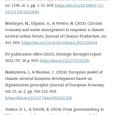
no. 1196, is. 1, pp. 1-11. DOI:
https://doi.org/10.1088/1755-
1315/1196/1/012043
Möslinger, M., Ulpiani, G., & Vetters, N. (2023). Circular
economy and waste management to empower a climate-
neutral urban future. Journal of Cleaner Production, no.
421. DOI:
https://doi.org/10.1016/j.jclepro.2023.138454
EU publication office (2023), Strategic foresight report
2023, EU. 58 p. DOI:
https://doi.org/10.2792/32296
Maksymova, I., & Nastase, C. (2024). European model of
climate-neutral business development based on
digitalization principles. Journal of European Economy,
vol. 23, is. 2, pp. 336-352. DOI:
https://doi.org/10.35774/jee2024.02.336
Todaro, D. L., & Torelli, R. (2024). From greenwashing to