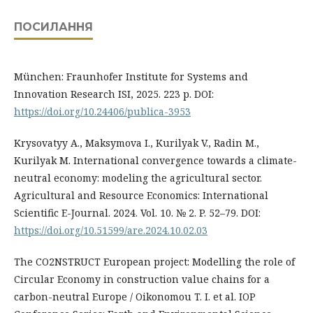
ПОСИЛАННЯ
München: Fraunhofer Institute for Systems and
Innovation Research ISI, 2025. 223 p. DOI:
https://doi.org/10.24406/publica-3953
Krysovatyy A., Maksymova I., Kurilyak V., Radin M.,
Kurilyak M. International convergence towards a climate-
neutral economy: modeling the agricultural sector.
Agricultural and Resource Economics: International
Scientific E-Journal. 2024. Vol. 10. № 2. P. 52–79. DOI:
https://doi.org/10.51599/are.2024.10.02.03
The CO2NSTRUCT European project: Modelling the role of
Circular Economy in construction value chains for a
carbon-neutral Europe / Oikonomou T. I. et al. IOP