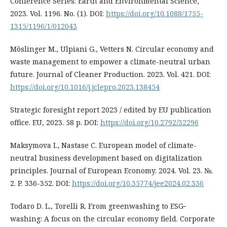
Conference Series: Earth and Environmental Science,
2023. Vol. 1196. No. (1). DOI:
https://doi.org/10.1088/1755-
1315/1196/1/012043
Möslinger M., Ulpiani G., Vetters N. Circular economy and
waste management to empower a climate-neutral urban
future. Journal of Cleaner Production. 2023. Vol. 421. DOI:
https://doi.org/10.1016/j.jclepro.2023.138454
Strategic foresight report 2023 / edited by EU publication
office. EU, 2023. 58 p. DOI:
https://doi.org/10.2792/32296
Maksymova I., Nastase C. European model of climate-
neutral business development based on digitalization
principles. Journal of European Economy. 2024. Vol. 23. №.
2. P. 336-352. DOI:
https://doi.org/10.35774/jee2024.02.336
Todaro D. L., Torelli R. From greenwashing to ESG‐
washing: A focus on the circular economy field. Corporate