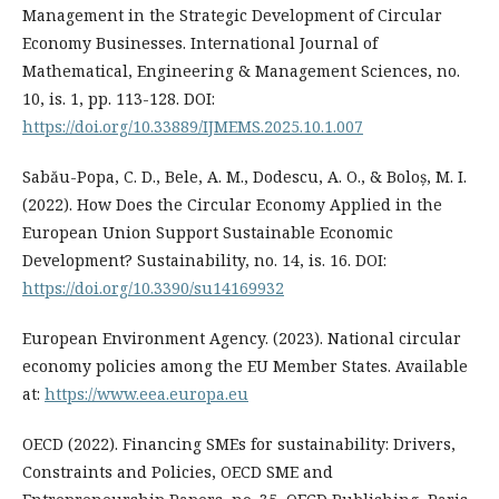
Management in the Strategic Development of Circular
Economy Businesses. International Journal of
Mathematical, Engineering & Management Sciences, no.
10, is. 1, pp. 113-128. DOI:
https://doi.org/10.33889/IJMEMS.2025.10.1.007
Sabău-Popa, C. D., Bele, A. M., Dodescu, A. O., & Boloș, M. I.
(2022). How Does the Circular Economy Applied in the
European Union Support Sustainable Economic
Development? Sustainability, no. 14, is. 16. DOI:
https://doi.org/10.3390/su14169932
European Environment Agency. (2023). National circular
economy policies among the EU Member States. Available
at:
https://www.eea.europa.eu
OECD (2022). Financing SMEs for sustainability: Drivers,
Constraints and Policies, OECD SME and