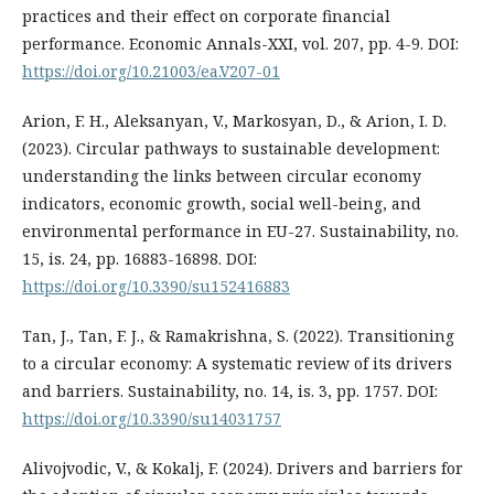
practices and their effect on corporate financial
performance. Economic Annals-XXI, vol. 207, pp. 4-9. DOI:
https://doi.org/10.21003/ea.V207-01
Arion, F. H., Aleksanyan, V., Markosyan, D., & Arion, I. D.
(2023). Circular pathways to sustainable development:
understanding the links between circular economy
indicators, economic growth, social well-being, and
environmental performance in EU-27. Sustainability, no.
15, is. 24, pp. 16883-16898. DOI:
https://doi.org/10.3390/su152416883
Tan, J., Tan, F. J., & Ramakrishna, S. (2022). Transitioning
to a circular economy: A systematic review of its drivers
and barriers. Sustainability, no. 14, is. 3, pp. 1757. DOI:
https://doi.org/10.3390/su14031757
Alivojvodic, V., & Kokalj, F. (2024). Drivers and barriers for