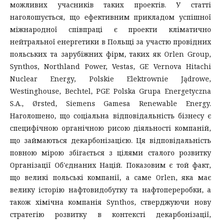
можливих учасників таких проектів. У статті
наголошується, що ефективним прикладом успішної
міжнародної співпраці є проекти кліматично
нейтральної енергетики в Польщі за участю провідних
польських та зарубіжних фірм, таких як Orlen Group,
Synthos, Northland Power, Vestas, GE Vernova Hitachi
Nuclear Energy, Polskie Elektrownie Jądrowe,
Westinghouse, Bechtel, PGE Polska Grupa Energetyczna
S.A., Ørsted, Siemens Gamesa Renewable Energy.
Наголошено, що соціальна відповідальність бізнесу є
специфічною органічною рисою діяльності компаній,
що займаються декарбонізацією. Ця відповідальність
повною мірою збігається з цілями сталого розвитку
Організації Об'єднаних Націй. Показовим є той факт,
що великі польські компанії, а саме Orlen, яка має
велику історію нафтовидобутку та нафтопереробки, а
також хімічна компанія Synthos, стверджуючи нову
стратегію розвитку в контексті декарбонізації,