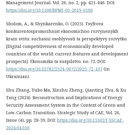
Management Journal. Vol. 26, no. 2, pp. 421-446. DOI:
https://doi.org/10.1108/BPMJ-03-2019-0106
Sholom, A., & Shynkarenko, O. (2025). Tsyfrova
konkurentospromozhnist ekonomichno rozvynenykh
krain svitu: suchasni osoblyvosti ta perspektyvy rozvytku
[Digital competitiveness of economically developed
countries of the world: current features and development
prospects]. Ekonomika ta suspilstvo. no. 72. DOI:
https://doi.org/10.32782/2524-0072/2025-72-107
(in
Ukrainian)
Shu Zhang, Yubo Ma, Xinzhu Zheng, Qianting Zhu, & Xu
Tang (2024). Reconstruction and Implications of Energy
Security Assessment System in the Context of Green and
Low-Carbon Transition. Strategic Study of CAE, Vol. 26,
Issue (4), pp. 28-39. DOI:
https://doi.org/10.15302/J-SSCAE-
2024.04.016