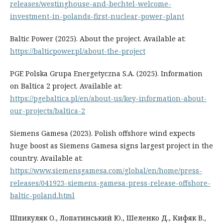
releases/westinghouse-and-bechtel-welcome-
investment-in-polands-first-nuclear-power-plant
Baltic Power (2025). About the project. Available at:
https://balticpower.pl/about-the-project
PGE Polska Grupa Energetyczna S.A. (2025). Information
on Baltica 2 project. Available at:
https://pgebaltica.pl/en/about-us/key-information-about-
our-projects/baltica-2
Siemens Gamesa (2023). Polish offshore wind expects
huge boost as Siemens Gamesa signs largest project in the
country. Available at:
https://www.siemensgamesa.com/global/en/home/press-
releases/041923-siemens-gamesa-press-release-offshore-
baltic-poland.html
Шпикуляк О., Лопатинський Ю., Шеленко Д., Кифяк В.,