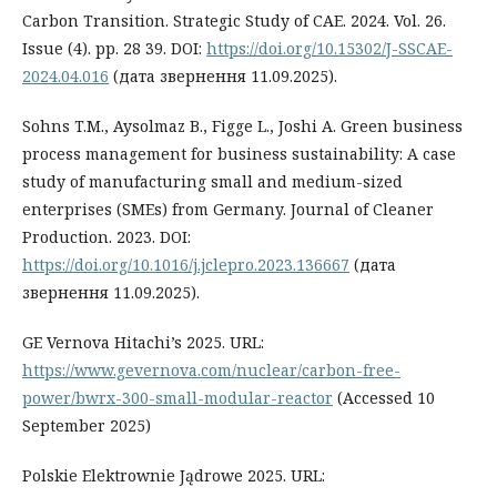
Carbon Transition. Strategic Study of CAE. 2024. Vol. 26.
Issue (4). pp. 28 39. DOI:
https://doi.org/10.15302/J-SSCAE-
2024.04.016
(дата звернення 11.09.2025).
Sohns T.M., Aysolmaz B., Figge L., Joshi A. Green business
process management for business sustainability: A case
study of manufacturing small and medium-sized
enterprises (SMEs) from Germany. Journal of Cleaner
Production. 2023. DOI:
https://doi.org/10.1016/j.jclepro.2023.136667
(дата
звернення 11.09.2025).
GE Vernova Hitachi’s 2025. URL:
https://www.gevernova.com/nuclear/carbon-free-
power/bwrx-300-small-modular-reactor
(Accessed 10
September 2025)
Polskie Elektrownie Jądrowe 2025. URL: