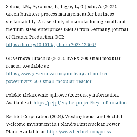
Sohns, T.M., Aysolmaz, B., Figge, L., & Joshi, A. (2023).
Green business process management for business
sustainability: A case study of manufacturing small and
medium-sized enterprises (SMEs) from Germany. Journal
of Cleaner Production. DOI:
https://doi.org/10.1016/j.jclepro.2023.136667
GE Vernova Hitachi’s (2025). BWRX-300 small modular
reactor. Available at:
https://www.gevernova.com/nuclear/carbon-free-
power/bwrx-300-small-modular-reactor
Polskie Elektrownie Jądrowe (2025). Key information.
Available at:
https://pej.pl/en/the-project/key-information
Bechtel Corporation (2024). Westinghouse and Bechtel
Welcome Investment in Poland’s First Nuclear Power
Plant. Available at:
https://www.bechtel.com/press-