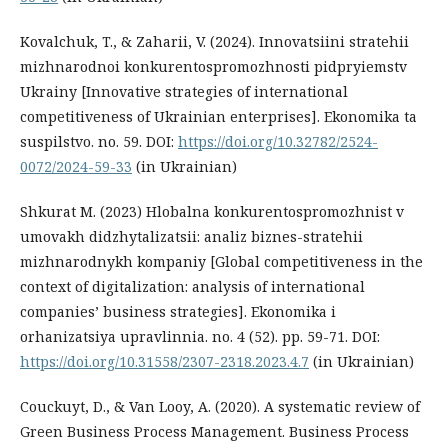
Kovalchuk, T., & Zaharii, V. (2024). Innovatsiini stratehii
mizhnarodnoi konkurentospromozhnosti pidpryiemstv
Ukrainy [Innovative strategies of international
competitiveness of Ukrainian enterprises]. Ekonomika ta
suspilstvo. no. 59. DOI:
https://doi.org/10.32782/2524-
0072/2024-59-33
(in Ukrainian)
Shkurat M. (2023) Hlobalna konkurentospromozhnist v
umovakh didzhytalizatsii: analiz biznes-stratehii
mizhnarodnykh kompaniy [Global competitiveness in the
context of digitalization: analysis of international
companies’ business strategies]. Ekonomika i
orhanizatsiya upravlinnia. no. 4 (52). pp. 59-71. DOI:
https://doi.org/10.31558/2307-2318.2023.4.7
(in Ukrainian)
Couckuyt, D., & Van Looy, A. (2020). A systematic review of
Green Business Process Management. Business Process