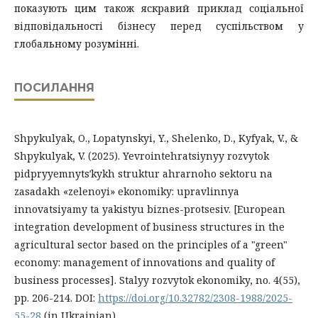
показують цим також яскравий приклад соціальної
відповідальності бізнесу перед суспільством у
глобальному розумінні.
ПОСИЛАННЯ
Shpykulyak, O., Lopatynskyi, Y., Shelenko, D., Kyfyak, V., &
Shpykulyak, V. (2025). Yevrointehratsiynyy rozvytok
pidpryyemnytsʹkykh struktur ahrarnoho sektoru na
zasadakh «zelenoyi» ekonomiky: upravlinnya
innovatsiyamy ta yakistyu biznes-protsesiv. [European
integration development of business structures in the
agricultural sector based on the principles of a "green"
economy: management of innovations and quality of
business processes]. Stalyy rozvytok ekonomiky, no. 4(55),
pp. 206-214. DOI:
https://doi.org/10.32782/2308-1988/2025-
55-28
(in Ukrainian)