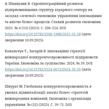
& Шпикуляк В. Євроінтеграційний розвиток
підприємницьких структур аграрного сектору на
засадах «зеленої» економіки: управління інноваціями
та якістю бізнес-процесів. Сталий розвиток економіки.
2025. № 4 (55) (2025). С. 206-214. DOI:
https://doi.org/10.32782/2308-1988/2025-55-28
(дата
звернення 10.09.2025).
Ковальчук Т., Загарій В. Інноваційні стратегії
міжнародної конкурентоспроможності підприємств
України. Економіка та суспільство. 2024. № 59. DOI:
https://doi.org/10.32782/2524-0072/2024-59-33
(дата
звернення 10.09.2025).
Шкурат М. Глобальна конкурентоспроможність в
умовах діджиталізації: аналіз бізнес-стратегій
міжнародних компаній. Економіка і організація
управління. № (52) (2023). С. 59-71. DOI: