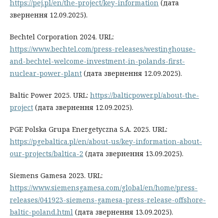
https://pej.pl/en/the-project/key-information
(дата
звернення 12.09.2025).
Bechtel Corporation 2024. URL:
https://www.bechtel.com/press-releases/westinghouse-
and-bechtel-welcome-investment-in-polands-first-
nuclear-power-plant
(дата звернення 12.09.2025).
Baltic Power 2025. URL:
https://balticpower.pl/about-the-
project
(дата звернення 12.09.2025).
PGE Polska Grupa Energetyczna S.A. 2025. URL:
https://pgebaltica.pl/en/about-us/key-information-about-
our-projects/baltica-2
(дата звернення 13.09.2025).
Siemens Gamesa 2023. URL:
https://www.siemensgamesa.com/global/en/home/press-
releases/041923-siemens-gamesa-press-release-offshore-
baltic-poland.html
(дата звернення 13.09.2025).