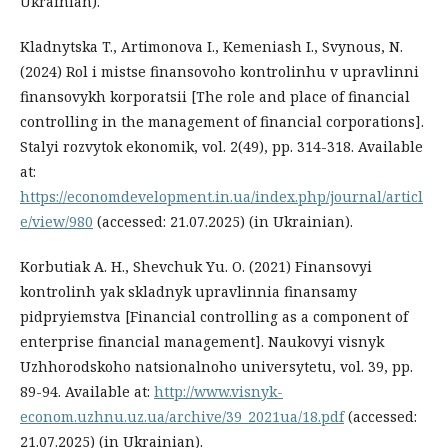
Ukrainian).
Kladnytska T., Artimonova I., Kemeniash I., Svynous, N.
(2024) Rol i mistse finansovoho kontrolinhu v upravlinni
finansovykh korporatsii [The role and place of financial
controlling in the management of financial corporations].
Stalyi rozvytok ekonomik, vol. 2(49), pp. 314-318. Available
at:
https://economdevelopment.in.ua/index.php/journal/articl
e/view/980
(accessed: 21.07.2025) (in Ukrainian).
Korbutiak A. H., Shevchuk Yu. O. (2021) Finansovyi
kontrolinh yak skladnyk upravlinnia finansamy
pidpryiemstva [Financial controlling as a component of
enterprise financial management]. Naukovyi visnyk
Uzhhorodskoho natsionalnoho universytetu, vol. 39, pp.
89-94. Available at:
http://www.visnyk-
econom.uzhnu.uz.ua/archive/39_2021ua/18.pdf
(accessed:
21.07.2025) (in Ukrainian).