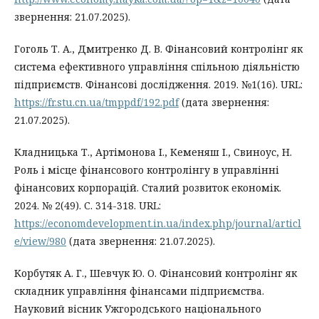
звернення: 21.07.2025).
Гоголь Т. А., Дмитренко Д. В. Фінансовий контролінг як
система ефективного управління спільною діяльністю
підприємств. Фінансові дослідження. 2019. №1(16). URL:
https://fr.stu.cn.ua/tmppdf/192.pdf
(дата звернення:
21.07.2025).
Кладницька Т., Артімонова І., Кеменяш І., Свиноус, Н.
Роль і місце фінансового контролінгу в управлінні
фінансових корпорацій. Сталий розвиток економік.
2024. № 2(49). С. 314-318. URL:
https://economdevelopment.in.ua/index.php/journal/articl
e/view/980
(дата звернення: 21.07.2025).
Корбутяк А. Г., Шевчук Ю. О. Фінансовий контролінг як
складник управління фінансами підприємства.
Науковий вісник Ужгородського національного