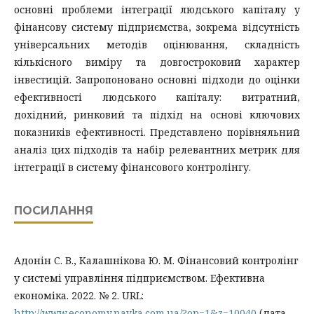
основні проблеми інтеграції людського капіталу у
фінансову систему підприємства, зокрема відсутність
універсальних методів оцінювання, складність
кількісного виміру та довгостроковий характер
інвестицій. Запропоновано основні підходи до оцінки
ефективності людського капіталу: витратний,
дохідний, ринковий та підхід на основі ключових
показників ефективності. Представлено порівняльний
аналіз цих підходів та набір релевантних метрик для
інтеграції в систему фінансового контролінгу.
ПОСИЛАННЯ
Адонін С. В., Калашнікова Ю. М. Фінансовий контролінг
у системі управління підприємством. Ефективна
економіка. 2022. № 2. URL:
http://www.economy.nayka.com.ua/?op=1&z=10040
(дата