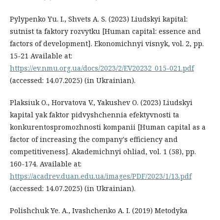
Pylypenko Yu. I., Shvets A. S. (2023) Liudskyi kapital:
sutnist ta faktory rozvytku [Human capital: essence and
factors of development]. Ekonomichnyi visnyk, vol. 2, pp.
15-21 Available at:
https://ev.nmu.org.ua/docs/2023/2/EV20232_015-021.pdf
(accessed: 14.07.2025) (in Ukrainian).
Plaksiuk O., Horvatova V., Yakushev O. (2023) Liudskyi
kapital yak faktor pidvyshchennia efektyvnosti ta
konkurentospromozhnosti kompanii [Human capital as a
factor of increasing the company's efficiency and
competitiveness]. Akademichnyi ohliad, vol. 1 (58), pp.
160-174. Available at:
https://acadrev.duan.edu.ua/images/PDF/2023/1/13.pdf
(accessed: 14.07.2025) (in Ukrainian).
Polishchuk Ye. A., Ivashchenko A. I. (2019) Metodyka