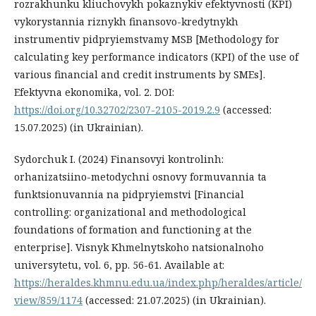
rozrakhunku kliuchovykh pokaznykiv efektyvnosti (KPI)
vykorystannia riznykh finansovo-kredytnykh
instrumentiv pidpryiemstvamy MSB [Methodology for
calculating key performance indicators (KPI) of the use of
various financial and credit instruments by SMEs].
Efektyvna ekonomika, vol. 2. DOI:
https://doi.org/10.32702/2307-2105-2019.2.9
(accessed:
15.07.2025) (in Ukrainian).
Sydorchuk I. (2024) Finansovyi kontrolinh:
orhanizatsiino-metodychni osnovy formuvannia ta
funktsionuvannia na pidpryiemstvi [Financial
controlling: organizational and methodological
foundations of formation and functioning at the
enterprise]. Visnyk Khmelnytskoho natsionalnoho
universytetu, vol. 6, pp. 56-61. Available at:
https://heraldes.khmnu.edu.ua/index.php/heraldes/article/
view/859/1174
(accessed: 21.07.2025) (in Ukrainian).