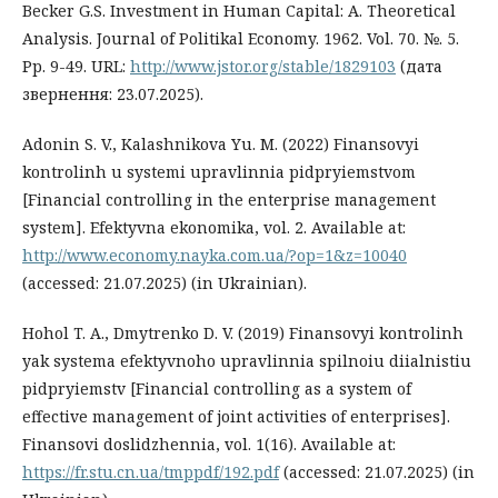
Becker G.S. Investment in Human Capital: A. Theoretical
Analysis. Journal of Politikal Economy. 1962. Vol. 70. №. 5.
Рp. 9-49. URL:
http://www.jstor.org/stable/1829103
(дата
звернення: 23.07.2025).
Adonin S. V., Kalashnikova Yu. M. (2022) Finansovyi
kontrolinh u systemi upravlinnia pidpryiemstvom
[Financial controlling in the enterprise management
system]. Efektyvna ekonomika, vol. 2. Available at:
http://www.economy.nayka.com.ua/?op=1&z=10040
(accessed: 21.07.2025) (in Ukrainian).
Hohol T. A., Dmytrenko D. V. (2019) Finansovyi kontrolinh
yak systema efektyvnoho upravlinnia spilnoiu diialnistiu
pidpryiemstv [Financial controlling as a system of
effective management of joint activities of enterprises].
Finansovi doslidzhennia, vol. 1(16). Available at:
https://fr.stu.cn.ua/tmppdf/192.pdf
(accessed: 21.07.2025) (in