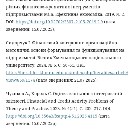
різних фінансово-кредитних інструментів
підприємствами МСБ. Ефективна економіка. 2019. № 2.
DOI:
https://doi.org/10.32702/2307-2105-2019.2.9
(дата
звернення: 15.07.2025).
Сидорчук І. Фінансовий контролінг: організаційно-
методичні основи формування та функціонування на
підприємстві. Вісник Хмельницького національного
університету. 2024. № 6. С. 56-61. URL:
https://heraldes.khmnu.edu.ua/index.php/heraldes/article/
view/859/1174
(дата звернення: 21.07.2025).
Чуєнков А., Король С. Оцінка капіталів в інтегрованій
звітності. Financial and Credit Activity Problems of
Theory and Practice. 2023. № 4(51). С. 202–217. DOI:
https://doi.org/10.55643/fcaptp.4.51.2023.4115
(дата
звернення: 15.07.2025р).