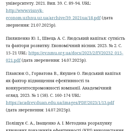
університету. 2021. Вип. 39. С. 89-94. URL:
http://www.visnyk-
econom.uzhnu.uz.ua/archive/39_2021ua/18.pdf
(дата
звернення: 21.07.2025р).
Пилипенко Ю. І., Швець А. С. Людський капітал: сутність
та фактори розвитку. Економічний вісник. 2023. № 2. С.
15-21 URL:
https://ev.nmu.org.ua/docs/2023/2/EV20232_015-
021.pdf
(дата зверенення: 14.07.2025р).
Плаксюк О., Горватова В., Якушев О. Людський капітал
як фактор підвищення ефективності та
конкурентоспроможності компанії. Академічний
огляд. 2023. № 1 (58). С. 160-174 URL:
https://acadrev.duan.edu.ua/images/PDF/2023/1/13.pdf
(дата зверенення: 14.07.2025р).
Поліщук Є. А., Іващенко А. І. Методика розрахунку
ключових показників ефективності (KPI) використання