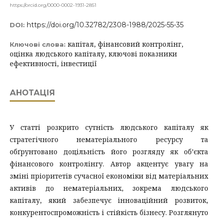
https://orcid.org/0000-0002-1931-2851
https://doi.org/10.32782/2308-1988/2025-55-35
DOI:
капітал, фінансовий контролінг,
Ключові слова:
оцінка людського капіталу, ключові показники
ефективності, інвестиції
АНОТАЦІЯ
У статті розкрито сутність людського капіталу як
стратегічного нематеріального ресурсу та
обґрунтовано доцільність його розгляду як об’єкта
фінансового контролінгу. Автор акцентує увагу на
зміні пріоритетів сучасної економіки від матеріальних
активів до нематеріальних, зокрема людського
капіталу, який забезпечує інноваційний розвиток,
конкурентоспроможність і стійкість бізнесу. Розглянуто