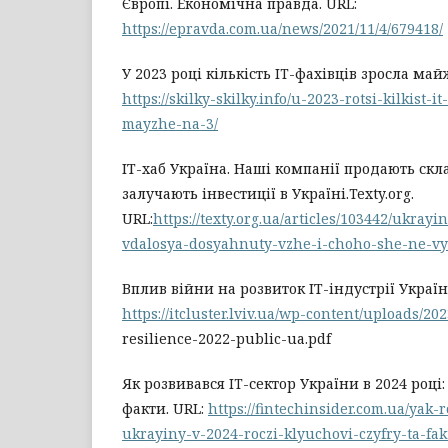
Європі. Економічна правда. URL:
https://epravda.com.ua/news/2021/11/4/679418/
У 2023 році кількість IT-фахівців зросла май
https://skilky-skilky.info/u-2023-rotsi-kilkist-it
mayzhe-na-3/
ІТ-хаб Україна. Наші компанії продають скл
залучають інвестиції в Україні.Texty.org.
URL:
https://texty.org.ua/articles/103442/ukray
vdalosya-dosyahnuty-vzhe-i-choho-she-ne-vy
Вплив війни на розвиток ІТ-індустрії Україн
https://itcluster.lviv.ua/wp-content/uploads/202
resilience-2022-public-ua.pdf
Як розвивався IT-сектор України в 2024 році
факти. URL:
https://fintechinsider.com.ua/yak-
ukrayiny-v-2024-roczi-klyuchovi-czyfry-ta-fak