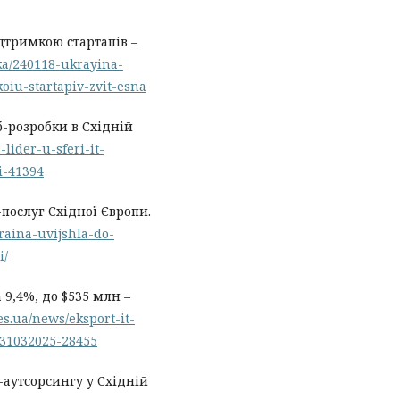
ідтримкою стартапів –
ka/240118-ukrayina-
oiu-startapiv-zvit-esna
еб-розробки в Східній
lider-u-sferi-it-
i-41394
-послуг Східної Європи.
kraina-uvijshla-do-
i/
 9,4%, до $535 млн –
bes.ua/news/eksport-it-
-31032025-28455
аутсорсингу у Східній