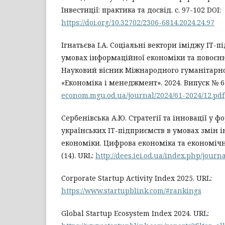
Інвестиції: практика та досвід. с. 97-102 DOI:
https://doi.org/10.32702/2306-6814.2024.24.97
Ігнатьєва І.А. Соціальні вектори іміджу ІТ-
умовах інформаційної економіки та повоєн
Науковий вісник Міжнародного гуманітарног
«Економіка і менеджмент». 2024. Випуск № 6
econom.mgu.od.ua/journal/2024/61-2024/12.pdf
Сербенівська А.Ю. Cтратегії та інновації у 
українських IT-підприємств в умовах змін 
економіки. Цифрова економіка та економічна
(14). URL:
http://dees.iei.od.ua/index.php/journa
Corporate Startup Activity Index 2025. URL:
https://www.startupblink.com/#rankings
Global Startup Ecosystem Index 2024. URL: