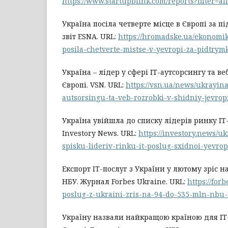
https://www.startupblink.com/reports?filter=all
Україна посіла четверте місце в Європі за п
звіт ESNA. URL:
https://hromadske.ua/ekonomi
posila-chetverte-mistse-v-yevropi-za-pidtrymk
Україна – лідер у сфері ІТ-аутсорсингу та в
Європі. VSN. URL:
https://vsn.ua/news/ukrayina-
autsorsingu-ta-veb-rozrobki-v-shidniy-jevrop
Україна увійшла до списку лідерів ринку ІТ
Investory News. URL:
https://investory.news/u
spisku-lideriv-rinku-it-poslug-sxidnoi-yevrop
Експорт IT-послуг з України у лютому зріс на
НБУ. Журнал Forbes Ukraine. URL:
https://for
poslug-z-ukraini-zris-na-94-do-535-mln-nbu
Україну назвали найкращою країною для ІТ-