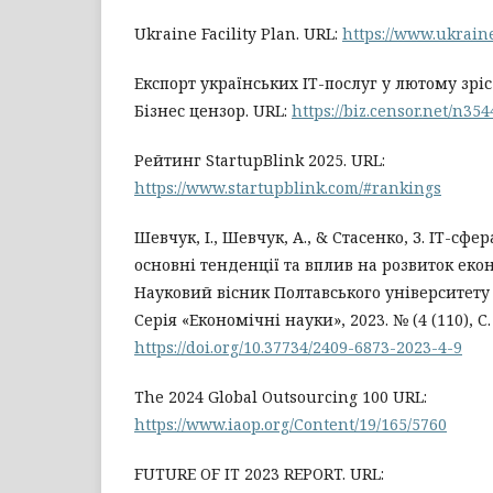
Ukraine Facility Plan. URL:
https://www.ukraine
Експорт українських ІТ-послуг у лютому зріс
Бізнес цензор. URL:
https://biz.censor.net/n35
Рейтинг StartupBlink 2025. URL:
https://www.startupblink.com/#rankings
Шевчук, І., Шевчук, А., & Стасенко, З. ІТ-сфе
основні тенденції та вплив на розвиток еко
Науковий вісник Полтавського університету 
Серія «Економічні науки», 2023. № (4 (110), С. 
https://doi.org/10.37734/2409-6873-2023-4-9
The 2024 Global Outsourcing 100 URL:
https://www.iaop.org/Content/19/165/5760
FUTURE OF IT 2023 REPORT. URL: