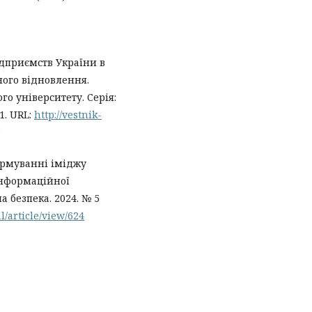
підприємств України в
ного відновлення.
о університету. Серія:
1. URL:
http://vestnik-
формуванні іміджу
інформаційної
 безпека. 2024. № 5
l/article/view/624