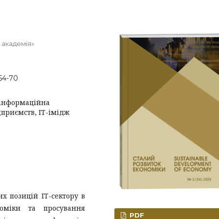
 академія»
-54-70
, інформаційна
дприємств, ІТ-імідж
х позицій ІТ-сектору в
номіки та просування
PDF