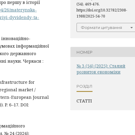
про першу в історії
(54), 469-476.
/04/26/materynska-
https://doi.org/10.32782/2308-
1988/2025-54-70
riyi-dyvidendy-ta-
Формати цитування
и інноваційно-
 умовах інформаційної
НОМЕР
ького державного
чні науки. Черкаси :
№ 3 (54) (2025): Сталий
розвиток економіки
nfrastructure for
РОЗДІЛ
regional market /
astern-European Journal
СТАТТІ
. P. 6–17. DOI:
ормаційного
 № 24 (2024):