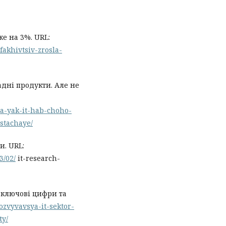
же на 3%. URL:
-fakhivtsiv-zrosla-
адні продукти. Але не
ina-yak-it-hab-choho-
stachaye/
и. URL:
3/02/
it-research-
: ключові цифри та
rozvyvavsya-it-sektor-
ty/