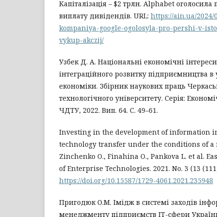
Капіталізація – $2 трлн. Alphabet оголосила 
виплату дивідендів. URL:
https://ain.ua/2024
kompaniya-google-ogolosyla-pro-pershi-v-isto
vykup-akczij/
Узбек Д. А. Національні економічні інтерес
інтеграційного розвитку підприємництва в
економіки. Збірник наукових праць Черкас
технологічного університету. Серія: Економі
ЧДТУ, 2022. Вип. 64. С. 49–61.
Investing in the development of information i
technology transfer under the conditions of a 
Zinchenko O., Finahina O., Pankova L. et al. E
of Enterprise Technologies. 2021. No. 3 (13 (111))
https://doi.org/10.15587/1729-4061.2021.235948
Пригодюк О.М. Імідж в системі заходів інф
менеджменту підприємств ІТ-сфери України.