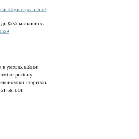
facility.me.gov.ua/en/
 до $535 мільйонів .
44329
ра в умовах війни:
номіки регіону.
економіки і торгівлі.
61-68. DOI: