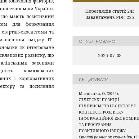
цію ключових факторів,
ної економіки України.
Переглядів статті: 243
в, що мають позитивний
Завантажень PDF: 225
исом для формування
 стартап-екосистеми та
изначення іміджу ІТ-
ОПУБЛІКОВАНО
ономіки як інтегроване
складових розвитку, що
2025-07-08
влінськими заходами
дність комплексних
авних і корпоративних
ЯК ЦИТУВАТИ
сектору та посилення
Матвієнко, О. (2025).
ЛІДЕРСЬКІ ПОЗИЦІЇ
ПІДПРИЄМСТВ ІТ-СЕКТОРУ В
КОНТЕКСТІ РОЗВИТКУ
ІНФОРМАЦІЙНОЇ ЕКОНОМІК
ТА ПРОСУВАННЯ
ПОЗИТИВНОГО ІМІДЖУ.
Сталий розвиток економіки
, (3