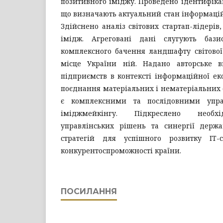
позитивного іміджу. Проведено ідентифіка
що визначають актуальний стан інформацій
Здійснено аналіз світових стартап-лідері
імідж. Агреговані дані слугують баз
комплексного бачення ландшафту світової
місце України ній. Надано авторське в
підприємств в контексті інформаційної ек
поєднання матеріальних і нематеріальних 
є комплексними та послідовними упра
іміджмейкінгу. Підкреслено необхі
управлінських рішень та синергії держ
стратегій для успішного розвитку ІТ-
конкурентоспроможності країни.
ПОСИЛАННЯ