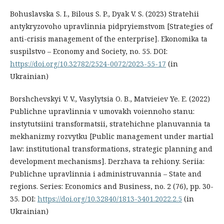
Bohuslavska S. I., Bilous S. P., Dyak V. S. (2023) Stratehii
antykryzovoho upravlinnia pidpryiemstvom [Strategies of
anti-crisis management of the enterprise]. Ekonomika ta
suspilstvo – Economy and Society, no. 55. DOI:
https://doi.org/10.32782/2524-0072/2023-55-17
(in
Ukrainian)
Borshchevskyi V. V., Vasylytsia O. B., Matvieiev Ye. E. (2022)
Publichne upravlinnia v umovakh voiennoho stanu:
instytutsiini transformatsii, stratehichne planuvannia ta
mekhanizmy rozvytku [Public management under martial
law: institutional transformations, strategic planning and
development mechanisms]. Derzhava ta rehiony. Seriia:
Publichne upravlinnia i administruvannia – State and
regions. Series: Economics and Business, no. 2 (76), pp. 30-
35. DOI:
https://doi.org/10.32840/1813-3401.2022.2.5
(in
Ukrainian)