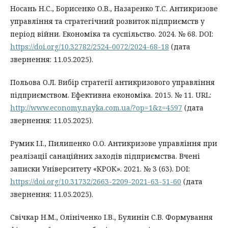
Носань Н.С., Борисенко О.В., Назаренко Т.С. Антикризове
управління та стратегічний розвиток підприємств у
період війни. Економіка та суспільство. 2024. № 68. DOI:
https://doi.org/10.32782/2524-0072/2024-68-18
(дата
звернення: 11.05.2025).
Польова О.Л. Вибір стратегії антикризового управління
підприємством. Ефективна економіка. 2015. № 11. URL:
http://www.economy.nayka.com.ua/?op=1&z=4597
(дата
звернення: 11.05.2025).
Румик І.І., Пилипенко О.О. Антикризове управління при
реалізації санаційних заходів підприємства. Вчені
записки Університету «КРОК». 2021. № 3 (63). DOI:
https://doi.org/10.31732/2663-2209-2021-63-51-60
(дата
звернення: 11.05.2025).
Свічкар Н.М., Олініченко І.В., Булинін С.В. Формування