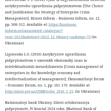
antykryzovoho upravlinnia pidpryiemstvom [The Choice
and Justification the Strategy of Enterprise Crisis
Management]. Biznes Inform – Business Inform, no. 12,
pp. 308–312. Available at:
https://business-
inform.net/annotated-catalogue/?
year=2012&abstract=2012_12_0&lang=ua&stqa=73
(in
Ukrainian)
Ligonenko L.О. (2016) Antykryzove upravlinnia
pidpryiemstvom v umovakh ekonomiky znan ta
intelektualizatsii menedzhmentu [Crisis management of
enterprises in the knowledge economy and
intellectualization of management]. Ekonomichnyi forum
– Economic forum, no. 1, pp. 161-170. Available at:
http://nbuv.gov.ua/UJRN/ecfor_2016_1_25
. (in Ukrainian)
Natsionalnyi bank Ukrainy. Dilovi ochikuvannya
pidpryiemstv, IV kvartal 2024 roku. [National Bank of