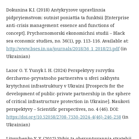
Dokunina K.I. (2018) Antykryzove upravlinnia
pidpryiemstvom: sutnist poniattia ta funktsii [Enterprise
anti-crisis management: essence and functions of
concept]. Prychornomorski ekonomichni studii – Black
sea economic studies, no. 36(1), pp. 113-116. Available at:
http://www.bses.in.ua/journals/2018/36_1_2018/25.pdf
(in
Ukrainian)
Lazor O. Y. Yunyk I. H. (2024) Perspektyvy rozvytku
derzhavno-pryvatnoho partnerstva u sferi zakhystu
krytychnoi infrastruktury v Ukraini [Prospects for the
development of public-private partnership in the sphere
of critical infrastructure protection in Ukraine]. Naukovi
perspektyvy – Scientific perspectives, no. 4 (46). DOI:
https://doi.org/10.52058/2708-7530-2024-4(46)-246-258
(in
Ukrainian)
Litovchenko Y. Y. (2012) Vybir ta obgruntuvannia stratehii