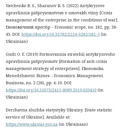
Vatchenko B. S., Sharanov R. S. (2022) Antykryzove
upravlinnia pidpryiemstvom v umovakh viiny [Crisis
management of the enterprise in the conditions of war].
Економічний простір – Economic scope, no. 182, pp. 38-
43. DOI:
https://doi.org/10.32782/2224-6282/182-5
(in
Ukrainian)
Gudz O. E. (2019) Formuvannia stratehii antykryzovoho
upravlinnia pidpryiemstv [Formation of anti-crisis
management strategy of enterprises]. Ekonomika.
Menedzhment. Biznes – Economics. Management.
Business, no. 2 (28), pp. 4-10. DOI:
https://doi.org/10.31673/2415-8089.2019.020410
(in
Ukrainian)
Derzhavna sluzhba statystyky Ukrainy. [State statistic
service of Ukraine]. Available at:
https://www.ukrstat.gov.ua
(in Ukrainian)