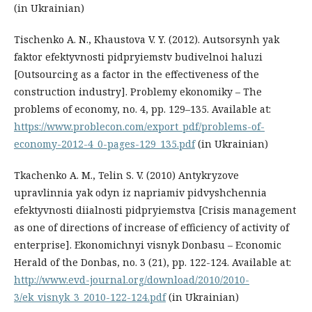
(in Ukrainian)
Tischenko A. N., Khaustova V. Y. (2012). Autsorsynh yak
faktor efektyvnosti pidpryiemstv budivelnoi haluzi
[Outsourcing as a factor in the effectiveness of the
construction industry]. Problemy ekonomiky – The
problems of economy, no. 4, pp. 129–135. Available at:
https://www.problecon.com/export_pdf/problems-of-
economy-2012-4_0-pages-129_135.pdf
(in Ukrainian)
Tkachenko A. M., Telin S. V. (2010) Antykryzove
upravlinnia yak odyn iz napriamiv pidvyshchennia
efektyvnosti diialnosti pidpryiemstva [Crisis management
as one of directions of increase of efficiency of activity of
enterprise]. Ekonomichnyi visnyk Donbasu – Economic
Herald of the Donbas, no. 3 (21), pp. 122-124. Available at:
http://www.evd-journal.org/download/2010/2010-
3/ek_visnyk_3_2010-122-124.pdf
(in Ukrainian)