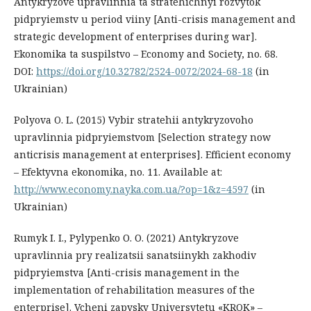
Antykryzove upravlinnia ta stratehichnyi rozvytok
pidpryiemstv u period viiny [Anti-crisis management and
strategic development of enterprises during war].
Ekonomika ta suspilstvo – Economy and Society, no. 68.
DOI:
https://doi.org/10.32782/2524-0072/2024-68-18
(in
Ukrainian)
Polyova O. L. (2015) Vybir stratehii antykryzovoho
upravlinnia pidpryiemstvom [Selection strategy now
anticrisis management at enterprises]. Efficient economy
– Efektyvna ekonomika, no. 11. Available at:
http://www.economy.nayka.com.ua/?op=1&z=4597
(in
Ukrainian)
Rumyk І. І., Pylypenko О. О. (2021) Antykryzove
upravlinnia pry realizatsii sanatsiinykh zakhodiv
pidpryiemstva [Anti-crisis management in the
implementation of rehabilitation measures of the
enterprise]. Vcheni zapysky Universytetu «KROK» –