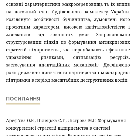
основні характеристики макросередовища та їх вплив
на поточний стан будівельного комплексу України.
Розглянуто особливості будівництва, зумовлені його
проєктним характером, високою капіталомісткістю і
залежністю від зовнішніх умов. Запропоновано
структурований підхід до формування антикризових
стратегій підприємства, які передбачають ефективне
управління ризиками, оптимізацію ресурсів,
застосування адаптаційних механізмів. Досліджено
роль державно-приватного партнерства і міжнародної
підтримки в період масштабних деструктивних подій.
ПОСИЛАННЯ
Ареф’єва О.В., Пілецька С.Т., Лістрова М.С. Формування
конкурентної стратегії підприємства в системі
антикризового управління. Економіка та суспільство.