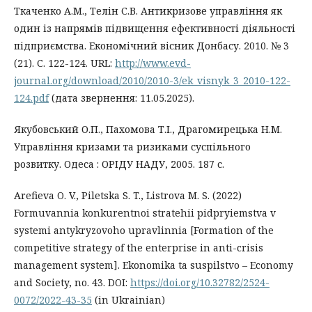
Ткаченко А.М., Телін С.В. Антикризове управління як
один із напрямів підвищення ефективності діяльності
підприємства. Економічний вісник Донбасу. 2010. № 3
(21). С. 122-124. URL:
http://www.evd-
journal.org/download/2010/2010-3/ek_visnyk_3_2010-122-
124.pdf
(дата звернення: 11.05.2025).
Якубовський О.П., Пахомова Т.І., Драгомирецька Н.М.
Управління кризами та ризиками суспільного
розвитку. Одеса : ОРІДУ НАДУ, 2005. 187 с.
Arefieva O. V., Piletska S. T., Listrova M. S. (2022)
Formuvannia konkurentnoi stratehii pidpryiemstva v
systemi antykryzovoho upravlinnia [Formation of the
competitive strategy of the enterprise in anti-crisis
management system]. Ekonomika ta suspilstvo – Economy
and Society, no. 43. DOI:
https://doi.org/10.32782/2524-
0072/2022-43-35
(in Ukrainian)