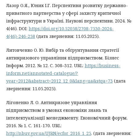
Лазор О.Я., Юник І.Г. Перспективи розвитку державно-
приватного партнерства у сфері захисту критичної
інфраструктури в Україні. Наукові перспективи. 2024. №
4(46). DOI:
https://doi.org/10.52058/2708-7530-2024-
4(46)-246-258
(дата звернення: 11.05.2025).
Литовченко О. Ю. Вибір та обґрунтування стратегії
антикризового управління підприємством. Бізнес
Інформ. 2012. № 12. C. 308–312. URL:
https://business-
inform.net/annotated-catalogue/?
year=2012&abstract=2012_12_0&lang=ua&stqa=73
(дата
звернення: 11.05.2025).
Лігоненко Л. О. Антикризове управління
підприємством в умовах економіки знань та
інтелектуалізації менеджменту. Економічний форум.
2016. № 1. С. 161-170. URL:
http://nbuv.gov.ua/UJRN/ecfor_2016_1_25
. (дата звернення: