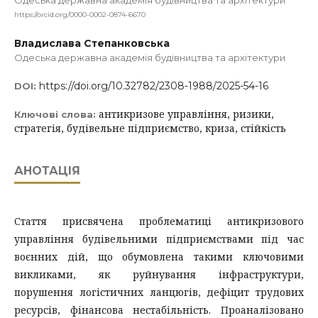
Одеська державна академія будівництва та архітектури
https://orcid.org/0000-0002-0874-6670
Владислава Степанковська
Одеська державна академія будівництва та архітектури
https://doi.org/10.32782/2308-1988/2025-54-16
DOI:
антикризове управління, ризики,
Ключові слова:
стратегія, будівельне підприємство, криза, стійкість
АНОТАЦІЯ
Стаття присвячена проблематиці антикризового
управління будівельними підприємствами під час
воєнних дій, що обумовлена такими ключовими
викликами, як руйнування інфраструктури,
порушення логістичних ланцюгів, дефіцит трудових
ресурсів, фінансова нестабільність. Проаналізовано