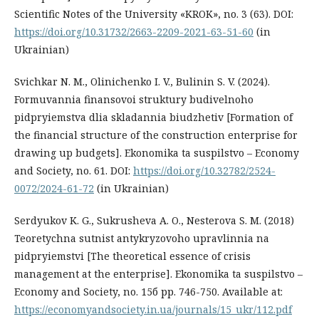
Scientific Notes of the University «KROK», no. 3 (63). DOI:
https://doi.org/10.31732/2663-2209-2021-63-51-60
(in
Ukrainian)
Svichkar N. M., Olinichenko I. V., Bulinin S. V. (2024).
Formuvannia finansovoi struktury budivelnoho
pidpryiemstva dlia skladannia biudzhetiv [Formation of
the financial structure of the construction enterprise for
drawing up budgets]. Ekonomika ta suspilstvo – Economy
and Society, no. 61. DOI:
https://doi.org/10.32782/2524-
0072/2024-61-72
(in Ukrainian)
Serdyukov K. G., Sukrusheva A. O., Nesterova S. M. (2018)
Teoretychna sutnist antykryzovoho upravlinnia na
pidpryiemstvi [The theoretical essence of crisis
management at the enterprise]. Ekonomika ta suspilstvo –
Economy and Society, no. 15б рр. 746-750. Available at:
https://economyandsociety.in.ua/journals/15_ukr/112.pdf