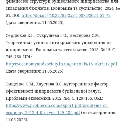
фінансової структури будівельного підприємства для
складання бюджетів. Економіка та суспільство. 2024. №
61. DOI:
https://doi.org/10.32782/2524-0072/2024-61-72
(дата звернення: 11.05.2025).
Сердюков К.Г., Сукрушева Г.О., Нестерова С.М.
Теоретична сутність антикризового управління на
підприємстві. Економіка та суспільство. 2018. № 15. С.
746-750. URL:
https://economyandsociety.in.ua/journals/15_ukr/112.pdf
(дата звернення: 11.05.2025).
Тищенко О.М., Хаустова В.Є. Аутсорсинг як фактор
ефективності підприємств будівельної галузі.
Проблеми економіки. 2012. №4. C. 129–135. URL:
https://www.problecon.com/export_pdf/problems-of-
economy-2012-4_0-pages-129_135.pdf
(дата звернення:
11.05.2025).