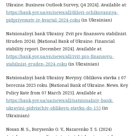
Ukraine. Business Outlook Survey, Q4 2024]. Available at:
https://bank.gov.ua/en/news/all/dilovi-ochikuvannya-
pidpriyemstv-iv-kvartal-2024-roku
(in Ukrainian)
Natsionalnyi bank Ukrainy. Zvit pro finansovu stabilnist.
Hruden 2024). [National Bank of Ukraine. Financial
stability report. December 2024]. Available at:
https://bank.gov.ua/en/news/all/zvit-pro-finansovu-
stabilnist-gruden-2024-roku
(in Ukrainian)
Natsionalnyi bank Ukrainy. Novyny. Oblikova stavka z 07
bereznia 2025 roku. [National Bank of Ukraine. News. Key
Policy Rate from 07 March 2025]. Available at:
https://bank.gov.ua/ua/news/all/natsionalniy-bank-
ukrayini-pidvischiv-oblikovu-stavku-do-155
(in
Ukrainian)
Nosan N. S., Borysenko О. V., Nazarenko T. S. (2024)