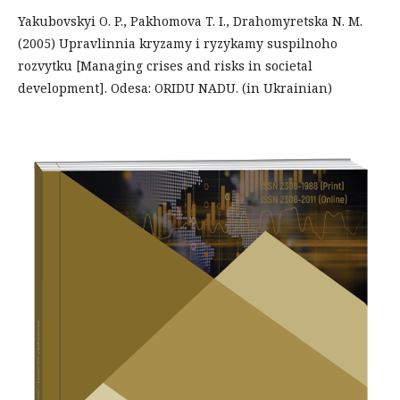
Yakubovskyi O. P., Pakhomova T. I., Drahomyretska N. M.
(2005) Upravlinnia kryzamy i ryzykamy suspilnoho
rozvytku [Managing crises and risks in societal
development]. Odesa: ORIDU NADU. (in Ukrainian)