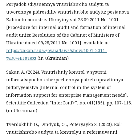
Poryadok zdiysnennya vnutrishnʹoho audytu ta
utvorennya pidrozdiliv vnutrishnʹoho audytu: postanova
Kabinetu ministriv Ukrayiny vid 28.09.2011 No. 1001
[Procedure for internal audit and formation of internal
audit units: Resolution of the Cabinet of Ministers of
Ukraine dated 09/28/2011 No. 1001]. Available at:
https://zakon.rada.gov.ua/laws/show/1001-2011-
%D0%BF#Text
(in Ukrainian)
Sakun A. (2024). Vnutrishniy kontrolʹ v systemi
informatsiynoho zabezpechennya potreb upravlinnya
pidpryyemstva [Internal control in the system of
information support for enterprise management needs].
Scientific Collection "InterConf+", no. (41(185), pp. 107-116.
(in Ukrainian)
Tverdokhlib O., Lyndyuk, O.,, Poteryayko S. (2023). Rolʹ
vnutrishnʹoho audytu ta kontrolyu u reformuvanni