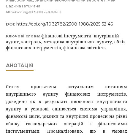
Київський національний економічний університет імені
Вадима Гетьмана
https://orcid.org/0009-0008-2460-020X
https://doi.org/10.32782/2308-1988/2025-52-46
DOI:
фінансові інструменти, внутрішній
Ключові слова:
аудит, контроль, методика внутрішнього аудиту, облік
фінансових інструментів, фінансова звітність
АНОТАЦІЯ
Стаття присвячена актуальним питанням
внутрішнього аудиту фінансових інструментів,
доведено як в результаті діяльності внутрішнього
аудиту в установі оцінюється система управління,
фінансові звіти, ризики та внутрішні процеси на рівні
обліку господарських операцій з фінансовими
інструментами. Проаналізовано, що в умовах