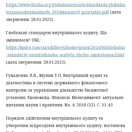
https://www.theiia.org/globalassets/site/standards/globalin
ternalauditstandards_2024january9_printable.pdf
(дата
звернення: 28.01.2025).
Глобальні стандарти внутрішнього аудиту. Що
змінилося? URL:
https://kpmg.com/ua/uk/blogs/home/posts/2024/04/hlobalni
-standarty-vnutrishnoho-audytu-shcho-zminylosya.html
(дата звернення: 28.01.2025).
Гуцаленко Л.В., Мулик Т.О. Внутрішній аудит та
діагностика в системі державного фінансового
контролю та управління діяльністю бюджетної
установи. Економіка. Фінанси. Менеджмент: актуальні
питання науки і практики. No. 4. 2018 (32). С. 31-45
Порядок здійснення внутрішнього аудиту та
утворення підрозділів внутрішнього аудиту: постанова