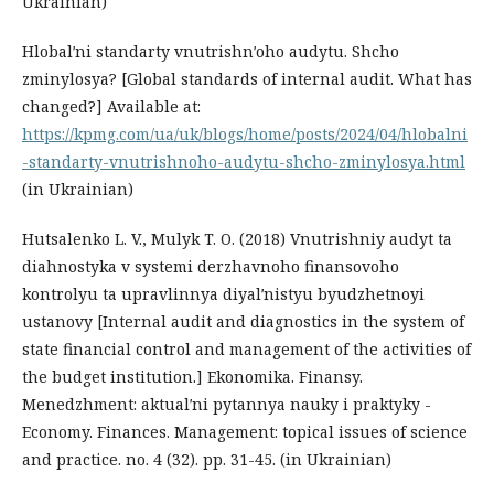
Ukrainian)
Hlobalʹni standarty vnutrishnʹoho audytu. Shcho
zminylosya? [Global standards of internal audit. What has
changed?] Available at:
https://kpmg.com/ua/uk/blogs/home/posts/2024/04/hlobalni
-standarty-vnutrishnoho-audytu-shcho-zminylosya.html
(in Ukrainian)
Hutsalenko L. V., Mulyk T. O. (2018) Vnutrishniy audyt ta
diahnostyka v systemi derzhavnoho finansovoho
kontrolyu ta upravlinnya diyalʹnistyu byudzhetnoyi
ustanovy [Internal audit and diagnostics in the system of
state financial control and management of the activities of
the budget institution.] Ekonomika. Finansy.
Menedzhment: aktualʹni pytannya nauky i praktyky -
Economy. Finances. Management: topical issues of science
and practice. no. 4 (32). pp. 31-45. (in Ukrainian)