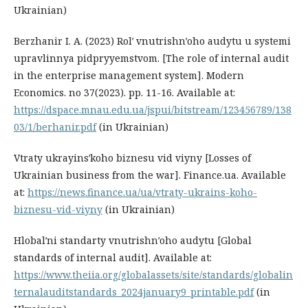
Ukrainian)
Berzhanir I. A. (2023) Rolʹ vnutrishnʹoho audytu u systemi
upravlinnya pidpryyemstvom. [The role of internal audit
in the enterprise management system]. Modern
Economics. no 37(2023). pp. 11-16. Available at:
https://dspace.mnau.edu.ua/jspui/bitstream/123456789/138
03/1/berhanir.pdf
(in Ukrainian)
Vtraty ukrayinsʹkoho biznesu vid viyny [Losses of
Ukrainian business from the war]. Finance.ua. Available
at:
https://news.finance.ua/ua/vtraty-ukrains-koho-
biznesu-vid-viyny
(in Ukrainian)
Hlobalʹni standarty vnutrishnʹoho audytu [Global
standards of internal audit]. Available at:
https://www.theiia.org/globalassets/site/standards/globalin
ternalauditstandards_2024january9_printable.pdf
(in