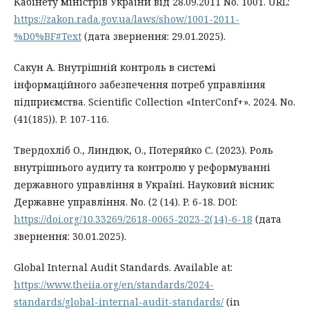
Кабінету міністрів України від 28.09.2011 No. 1001. URL:
https://zakon.rada.gov.ua/laws/show/1001-2011-
%D0%BF#Text
(дата звернення: 29.01.2025).
Сакун А. Внутрішній контроль в системі
інформаційного забезпечення потреб управління
підприємства. Scientific Collection «InterConf+». 2024. No.
(41(185)). P. 107-116.
Твердохліб О., Линдюк, О., Потеряйко С. (2023). Роль
внутрішнього аудиту та контролю у реформуванні
державного управління в Україні. Науковий вісник:
Державне управління. No. (2 (14). P. 6-18. DOI:
https://doi.org/10.33269/2618-0065-2023-2(14)-6-18
(дата
звернення: 30.01.2025).
Global Internal Audit Standards. Available at:
https://www.theiia.org/en/standards/2024-
standards/global-internal-audit-standards/
(in