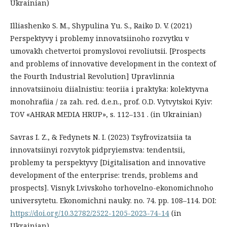
Ukrainian)
Illiashenko S. M., Shypulina Yu. S., Raiko D. V. (2021)
Perspektyvy i problemy innovatsiinoho rozvytku v
umovakh chetvertoi promyslovoi revoliutsii. [Prospects
and problems of innovative development in the context of
the Fourth Industrial Revolution] Upravlinnia
innovatsiinoiu diialnistiu: teoriia i praktyka: kolektyvna
monohrafiia / za zah. red. d.e.n., prof. O.D. Vytvytskoi Kyiv:
TOV «AHRAR MEDIA HRUP», s. 112–131 . (in Ukrainian)
Savras I. Z., & Fedynets N. I. (2023) Tsyfrovizatsiia ta
innovatsiinyi rozvytok pidpryiemstva: tendentsii,
problemy ta perspektyvy [Digitalisation and innovative
development of the enterprise: trends, problems and
prospects]. Visnyk Lvivskoho torhovelno-ekonomichnoho
universytetu. Ekonomichni nauky. no. 74. pp. 108–114. DOI:
https://doi.org/10.32782/2522-1205-2023-74-14
(in
Ukrainian)