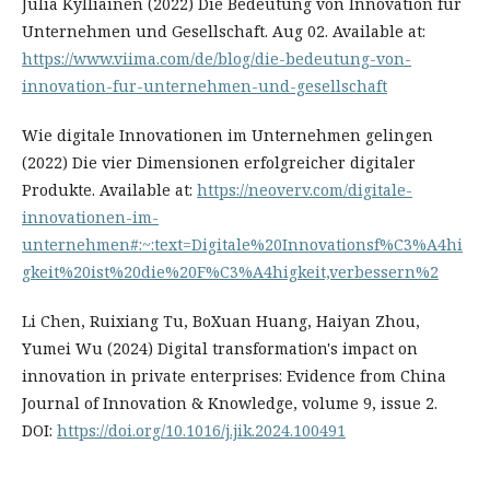
Julia Kylliäinen (2022) Die Bedeutung von Innovation für
Unternehmen und Gesellschaft. Aug 02. Available at:
https://www.viima.com/de/blog/die-bedeutung-von-
innovation-fur-unternehmen-und-gesellschaft
Wie digitale Innovationen im Unternehmen gelingen
(2022) Die vier Dimensionen erfolgreicher digitaler
Produkte. Available at:
https://neoverv.com/digitale-
innovationen-im-
unternehmen#:~:text=Digitale%20Innovationsf%C3%A4hi
gkeit%20ist%20die%20F%C3%A4higkeit,verbessern%2
Li Chen, Ruixiang Tu, BoXuan Huang, Haiyan Zhou,
Yumei Wu (2024) Digital transformation's impact on
innovation in private enterprises: Evidence from China
Journal of Innovation & Knowledge, volume 9, issue 2.
DOI:
https://doi.org/10.1016/j.jik.2024.100491