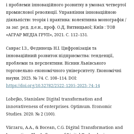
і проблеми інноваційного розвитку в умовах четвертої
промислової революції. Управління інноваційною
діяльністю: теорія і практика: колективна монографія /
за заг. ред. д.е.н., проф. О.Д. Витвицької; Київ : ТОВ
«АГРАР МЕДІА ГРУП», 2021. С. 112–131.
Саврас І.З., Фединець Н.І. Цифровізація та
інноваційний розвиток підприємства: тенденції,
проблеми та перспективи. Вісник Львівського
торговельно-економічного університету. Економічні
науки. 2023. № 74. С. 108–114. DOI:
https://doi.org/10.32782/2522-1205-2023-74-14
Lobejko, Stanislaw. Digital transformation and
innovativeness of enterprises. Optimum. Economic
Studies. 2020. № 2 (100).
Vărzaru, A.A., & Bocean, C.G. Digital Transformation and