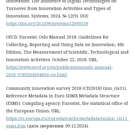
Innovation: The Influence of Digital Technologies on
Turnover from Innovation Activities and Types of
Innovation. Systems, 2024. № 12(9). DOI:
https://doi.org/10.3390/systems12090359
OECD. Eurostat. Oslo Manual 2018: Guidelines for
Collecting, Reporting and Using Data on Innovation, 4th
Edition, The Measurement of Scientific, Technological and
Innovation Activities. October 22, 2018. URL:
https://www.oecd.org/en/publications/oslo-manual-
2018_9789264304604-en.html
Community innovation survey 2018 (CIS2018) (inn_cis11).
Reference Metadata in Euro SDMX Metadata Structure
(ESMS). Compiling agency: Eurostat, the statistical office of
the European Union. URL:
https://ec.europa.eu/eurostat/cache/metadata/en/inn_cis11_
esms.htm
(дата звернення: 09.12.2024).