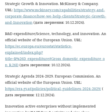
Strategic Growth & Innovation. McKinsey & Company.
URL:
https://www.mckinsey.com/capabilities/strategy-and-
corporate-finance/how-we-help-clients/Strategic-Growth-
and-Innovation
(дата звернення: 10.12.2024).
R&D expenditure/Science, technology, and innovation. An
official website of the European Union. URL:
https://ec.europa.eu/eurostat/statistics-
explained/index.php?
title=R%26D_expenditure#Gross_domestic_expenditure_o
n_R.26D
(дата звернення: 10.12.2024).
Strategic Agenda 2024-2029. European Commission. An
official website of the European Union. URL:
https://era.gv.at/policies/political-guidelines-2024-2029/
(
дата звернення: 12.12.2024).
Innovation active enterprises without implemented