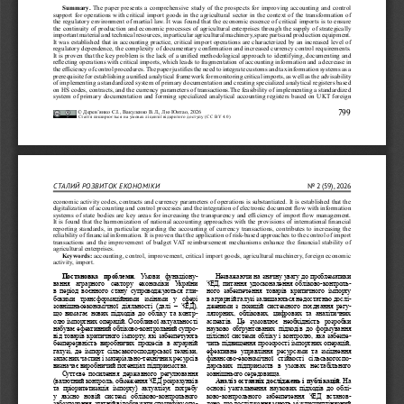
Summary.
 The paper presents a comprehensive study of the prospects for improving accounting and control 
support for operations with critical import goods in the agricultural sector in the context of the transformation of 
the regulatory environment of martial law. It was found that the economic essence of critical imports is to ensure 
the continuity of production and economic processes of agricultural enterprises through the supply of strategically 
important material and technical resources, in particular agricultural machinery, spare parts and production equipment. 
It was established that in accounting practice, critical import operations are characterized by an increased level of 
regulatory dependence, the complexity of documentary confirmation and increased currency control requirements. 
It is proven that the key problem is the lack of a unified methodological approach to identifying, documenting and 
reflecting operations with critical imports, which leads to fragmentation of accounting information and a decrease in 
the efficiency of control procedures. The paper justifies the need to integrate customs and tax information systems as a 
prerequisite for establishing a unified analytical framework for monitoring critical imports, as well as the advisability 
of implementing a standardized system of primary documentation and creating specialized analytical registers based 
on HS codes, contracts, and the currency parameters of transactions.The feasibility of implementing a standardized 
system of primary documentation and forming specialized analytical accounting registers based on UKT foreign 
799
 © Дерев’янко С.І., Вакуленко В.Л., Лю Юнтао, 2026
  Стаття поширюється на умовах ліцензії відкритого доступу (CC BY 4.0)
СТАЛИЙ РОЗВИТОК ЕКОНОМІКИ
No
2
(59),
2026
economic activity codes, contracts and currency parameters of operations is substantiated. It is established that the 
digitalization of accounting and control processes and the integration of electronic document flow with information 
systems of state bodies are key areas for increasing the transparency and efficiency of import flow management. 
It is found that the harmonization of national accounting approaches with the provisions of international financial 
reporting standards, in particular regarding the accounting of currency transactions, contributes to increasing the 
reliability of financial information. It is proven that the application of risk-based approaches to the control of import 
transactions and the improvement of budget VAT reimbursement mechanisms enhance the financial stability of 
agricultural enterprises. 
Keywords:
 accounting, control, improvement, critical import goods, agricultural machinery, foreign economic 
activity, import.
Постановка  проблеми.
  Умови  функціону-
Незважаючи на значну увагу до проблематики 
вання  аграрного  сектору  економіки  України 
ЗЕД, питання удосконалення обліково-контроль-
в  період  воєнного  стану  супроводжуються  гли-
ного  забезпечення  товарів  критичного  імпорту 
бокими  трансформаційними  змінами  у  сфері 
в аграрній галузі залишаються недостатньо дослі-
зовнішньоекономічної  діяльності  (далі  –  ЗЕД), 
дженими  з  позицій  системного  поєднання  регу-
що  вимагає  нових  підходів  до  обліку  та  контр-
ляторних,  облікових,  цифрових  та  аналітичних 
олю імпортних операцій. Особливої актуальності 
аспектів.  Це  зумовлює  необхідність  розробки 
набуває ефективний обліково-контрольний супро-
науково  обґрунтованих  підходів  до  формування 
від товарів критичного імпорту, які забезпечують 
цілісної системи обліку і контролю, яка забезпе-
безперервність  виробничих  процесів  в  аграрній 
чить підвищення прозорості імпортних операцій, 
галузі,  де  імпорт  сільськогосподарської  техніки, 
ефективне  управління  ресурсами  та  зміцнення 
запасних частин і матеріально-технічних ресурсів 
фінансово-економічної  стійкості  сільськогоспо-
визначає виробничий потенціал підприємства.
дарських  підприємств  в  умовах  нестабільного 
Суттєве  посилення  державного  регулювання 
зовнішнього середовища.
(валютний контроль, обмеження ЗЕД розрахунків 
Аналіз останніх досліджень і публікацій.
 На 
та  пріоритетизація  імпорту)  актуалізує  потребу 
основі  узагальнення  наукових  підходів  до  облі-
у  якісно  новій  системі  обліково-контрольного 
ково-контрольного  забезпечення  ЗЕД  встанов-
забезпечення, здатній відображати специфіку опе-
лено, що дослідження мають міждисциплінарний 