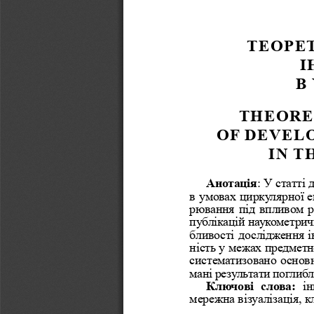
Т
ЕОРЕ
І
В
T
HEORE
OF    DE
IN  
Анотація
: У статті
в  умовах
 циркулярної
 
р
ювання
 під   впливо
 
публікацій наукометрич
бливості
 дослідження
 
ність у межах предметно
систематизовано основн
мані результати поглиб
Ключо
ві  слова:
і
мережна візуалізація, к