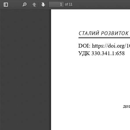
of 11
Toggle
Find
Previous
Next
Sidebar
СТАЛИЙ РОЗВИТОК
DOI: https://doi.org
У
ДК 330.341.1:658
до