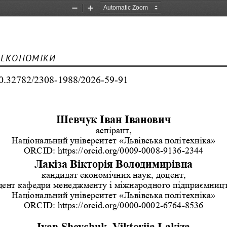
Zoom
Zoom
Out
In
 ЕКОНОМІКИ
/10.32782/2308-1988/2026-59-91
Шевчук Іван Іванович
аспірант,
Національний університет «Львівська політехніка»
ORCID: https://orcid.org/0009-0008-9136-2344
Лакіза Вікторія Володимирівна
кандидат економічних наук, доцент,
цент кафедри менеджменту і міжнародного підприємницт
Національний університет «Львівська політехніка»
ORCID: https://orcid.org/0000-0002-6764-8536
Ivan Shevchuk, Viktoriia Lakiza 