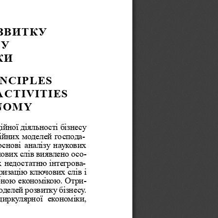
ЗВИТКУ 
У 
КИ 
NCIPLES 
ACTIVITIES 
NOMY
ційно
ї діяльності бізнесу 
ійних
 моделей
 господа
-
  основі
 аналізу
 нау  кових 
чових слів виявлено осо
-
їх  недостатню
 інтегрова
-
еризацію ключових
 слів і 
ярною економікою. Отр
и
-
оделей розвитку бізнес
у.
цирку
лярної 
економіки, 