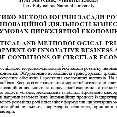
Lviv Polytechnic National University
ТИКО-МЕТ
ОД ОЛОГІЧНІ 
ЗАСАДИ 
РО
ННО
ВАЦІЙНОЇ 
ДІЯЛЬНОСТІ 
БІЗНЕС
  УМОВАХ 
ЦИРК
УЛЯРНОЇ 
ЕКОНОМІ
TICAL 
AND 
METHODOLOGICAL 
PRI
VELOPMENT 
OF    INNOVATIVE 
BUSINESS 
 THE 
CONDITIONS 
OF    CIRCULAR 
ECO
 досліджено теоретико-методоло
гічні засади розвитку іннова
економіки.
 Обґрунтовано
 необхідність
 трансформації
 традиц
м
ресурсних
 обмежень
 і  зростання
 екологічних
 викликів. 
На 
ної бази Sco
pus із використанням мережної візуалізації клю
інноваційної
 діяльності
 та  циркулярної
 економіки,
 а  також
 
ї області «
бізнес, менеджмент та облік»
. Проведено класт
і напрями взаємозв’язку інноваційних про
цесів із циркул
люють розуміння ролі інновацій у формуванні циркулярних м
ннов
аційна 
діяльність, 
цирку
лярна 
економік
а,  принципи 
ластери.