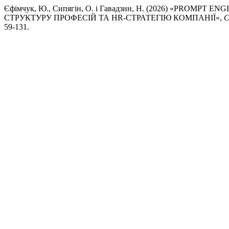
Єфімчук, Ю., Сипягін, О. і Гавадзин, Н. (2026) «PRO
СТРУКТУРУ ПРОФЕСІЙ ТА HR-СТРАТЕГІЮ КОМПАНІЇ»,
С
59-131.