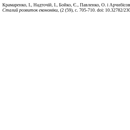
Крамаренко, І., Надточій, І., Бойко, Є., Павленко, О
Сталий розвиток економіки
, (2 (59), с. 705-710. doi: 10.32782/2